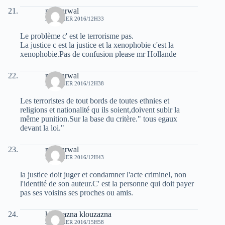
moh arwal
2 JANVIER 2016/12H33
Le problème c' est le terrorisme pas.
La justice c est la justice et la xenophobie c'est la
xenophobie.Pas de confusion please mr Hollande
moh arwal
2 JANVIER 2016/12H38
Les terroristes de tout bords de toutes ethnies et
religions et nationalité qu ils soient,doivent subir la
même punition.Sur la base du critère." tous egaux
devant la loi."
moh arwal
2 JANVIER 2016/12H43
la justice doit juger et condamner l'acte criminel, non
l'identité de son auteur.C' est la personne qui doit payer
pas ses voisins ses proches ou amis.
klouzazna klouzazna
3 JANVIER 2016/15H58