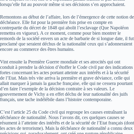
lorsqu’elle fut au pouvoir même si ses décisions s’en approchaient.
Remontons au début de l’affaire, lors de l’émergence de cette notion de
déchéance. Elle fut pour la première fois prise en compte en
contrepartie du décret de 1848 qui abolit l’esclavage (Que Napoléon
remettra en vigueur). A ce moment, comme pour bien montrer le
remords de la société envers un acte de barbarie de si longue date, il fut
proclamé que seraient déchus de la nationalité ceux qui s’adonneraient
encore au commerce des êtres humains.
Vint ensuite la Première Guerre mondiale et ses atrocités qui ont
conduit à prendre la décision d’étoffer le Code civil par des indications
fortes concernant les actes portant atteinte aux intérêts et à la sécurité
de l’Etat. Mais très vite arriva la première et grave déviance, celle qui
allait marquer à jamais la gauche française, elle qui ne cessera pourtant
d’en faire l’exemple de la décision contraire à ses valeurs. Le
gouvernement de Vichy a en effet déchu de leur nationalité des juifs
français, une tache indélébile dans l’histoire contemporaine.
C’est l’article 25 du Code civil qui regroupe les causes entraînant la
déchéance de nationalité. Nous l’avons dit, ces quelques causes se
résument à l’atteinte des intérêts et de la sécurité de l’Etat français (dont
les actes de terrorisme). Mais la déchéance de nationalité a connu deux
précisions qui, paradoxalement, ont créé une rupture républicaine.