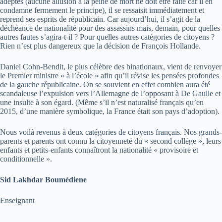
adeptes (aucune allusion à la peine de mort ne doit être faite car il en
condamne fermement le principe), il se ressaisit immédiatement et
reprend ses esprits de républicain. Car aujourd’hui, il s’agit de la
déchéance de nationalité pour des assassins mais, demain, pour quelles
autres fautes s’agira-t-il ? Pour quelles autres catégories de citoyens ?
Rien n’est plus dangereux que la décision de François Hollande.
Daniel Cohn-Bendit, le plus célèbre des binationaux, vient de renvoyer
le Premier ministre « à l’école » afin qu’il révise les pensées profondes
de la gauche républicaine. On se souvient en effet combien aura été
scandaleuse l’expulsion vers l’Allemagne de l’opposant à De Gaulle et
une insulte à son égard. (Même s’il n’est naturalisé français qu’en
2015, d’une manière symbolique, la France était son pays d’adoption).
Nous voilà revenus à deux catégories de citoyens français. Nos grands-
parents et parents ont connu la citoyenneté du « second collège », leurs
enfants et petits-enfants connaîtront la nationalité « provisoire et
conditionnelle ».
Sid Lakhdar Boumédiene
Enseignant