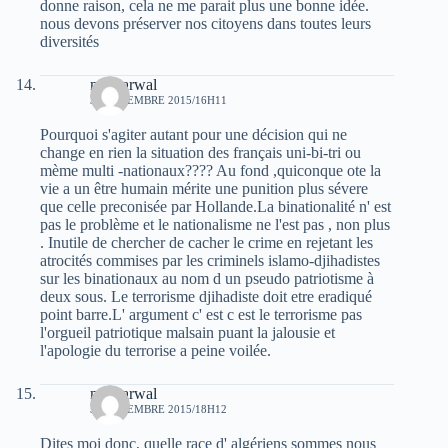
donne raison, cela ne me parait plus une bonne idée.
nous devons préserver nos citoyens dans toutes leurs
diversités
moh arwal
31 DÉCEMBRE 2015/16H11
Pourquoi s'agiter autant pour une décision qui ne
change en rien la situation des français uni-bi-tri ou
mème multi -nationaux???? Au fond ,quiconque ote la
vie a un être humain mérite une punition plus sévere
que celle preconisée par Hollande.La binationalité n' est
pas le problème et le nationalisme ne l'est pas , non plus
. Inutile de chercher de cacher le crime en rejetant les
atrocités commises par les criminels islamo-djihadistes
sur les binationaux au nom d un pseudo patriotisme à
deux sous. Le terrorisme djihadiste doit etre eradiqué
point barre.L' argument c' est c est le terrorisme pas
l'orgueil patriotique malsain puant la jalousie et
l'apologie du terrorise a peine voilée.
moh arwal
31 DÉCEMBRE 2015/18H12
Dites moi donc, quelle race d' algériens sommes nous