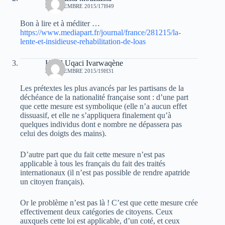
29 DÉCEMBRE 2015/17H49
Bon à lire et à méditer …
https://www.mediapart.fr/journal/france/281215/la-
lente-et-insidieuse-rehabilitation-de-loas
Hend Uqaci Ivarwaqène
29 DÉCEMBRE 2015/19H31
Les prétextes les plus avancés par les partisans de la
déchéance de la nationalité française sont : d’une part
que cette mesure est symbolique (elle n’a aucun effet
dissuasif, et elle ne s’appliquera finalement qu’à
quelques individus dont e nombre ne dépassera pas
celui des doigts des mains).
D’autre part que du fait cette mesure n’est pas
applicable à tous les français du fait des traités
internationaux (il n’est pas possible de rendre apatride
un citoyen français).
Or le problème n’est pas là ! C’est que cette mesure crée
effectivement deux catégories de citoyens. Ceux
auxquels cette loi est applicable, d’un coté, et ceux