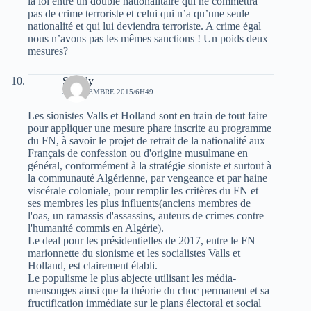
la loi entre un double nationalitaire qui ne commettra
pas de crime terroriste et celui qui n’a qu’une seule
nationalité et qui lui deviendra terroriste. A crime égal
nous n’avons pas les mêmes sanctions ! Un poids deux
mesures?
Simply
30 DÉCEMBRE 2015/6H49
Les sionistes Valls et Holland sont en train de tout faire
pour appliquer une mesure phare inscrite au programme
du FN, à savoir le projet de retrait de la nationalité aux
Français de confession ou d'origine musulmane en
général, conformément à la stratégie sioniste et surtout à
la communauté Algérienne, par vengeance et par haine
viscérale coloniale, pour remplir les critères du FN et
ses membres les plus influents(anciens membres de
l'oas, un ramassis d'assassins, auteurs de crimes contre
l'humanité commis en Algérie).
Le deal pour les présidentielles de 2017, entre le FN
marionnette du sionisme et les socialistes Valls et
Holland, est clairement établi.
Le populisme le plus abjecte utilisant les média-
mensonges ainsi que la théorie du choc permanent et sa
fructification immédiate sur le plans électoral et social