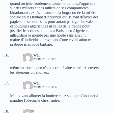
quand on jette froidement ,toute honte bue,,l'opprobre
sur des milliers et des miliers de ses compratriotes
binationaux, exilés a cause de la hogra ou de la misère
sociale en les traitant d'individus qui se font délivrer des
papiers de secours sans pour autant partager les valeurs
et coutumes algeriennes ni celles de la france pour
justifier les crimes commis a Paris et en Algerie et
ailleurdans le monde par une horde sans Dieu ni
maitre,d' individus pürovenant d'une civiliisation et
pratique islamique barbare.
moh arwal
31 DÉCEMBRE 2015/18H25
même marine le pen n'a pas cette haine et mépris envers
les algeriens binationaux
moh arwal
31 DÉCEMBRE 2015/18H37
Mieux vaut allumer la lumière chez soit que s'obstiner à
maudire l'obscurité chez l'autre.
Simply