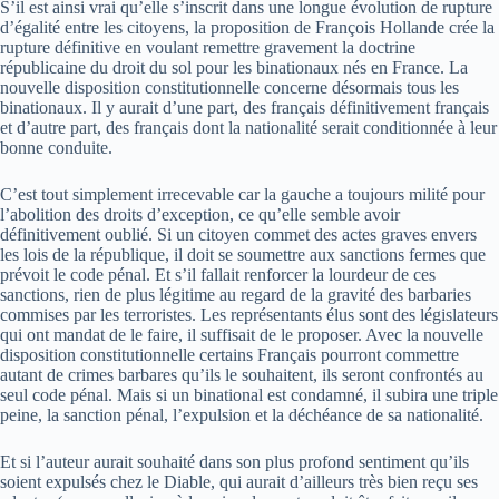
S’il est ainsi vrai qu’elle s’inscrit dans une longue évolution de rupture
d’égalité entre les citoyens, la proposition de François Hollande crée la
rupture définitive en voulant remettre gravement la doctrine
républicaine du droit du sol pour les binationaux nés en France. La
nouvelle disposition constitutionnelle concerne désormais tous les
binationaux. Il y aurait d’une part, des français définitivement français
et d’autre part, des français dont la nationalité serait conditionnée à leur
bonne conduite.
C’est tout simplement irrecevable car la gauche a toujours milité pour
l’abolition des droits d’exception, ce qu’elle semble avoir
définitivement oublié. Si un citoyen commet des actes graves envers
les lois de la république, il doit se soumettre aux sanctions fermes que
prévoit le code pénal. Et s’il fallait renforcer la lourdeur de ces
sanctions, rien de plus légitime au regard de la gravité des barbaries
commises par les terroristes. Les représentants élus sont des législateurs
qui ont mandat de le faire, il suffisait de le proposer. Avec la nouvelle
disposition constitutionnelle certains Français pourront commettre
autant de crimes barbares qu’ils le souhaitent, ils seront confrontés au
seul code pénal. Mais si un binational est condamné, il subira une triple
peine, la sanction pénal, l’expulsion et la déchéance de sa nationalité.
Et si l’auteur aurait souhaité dans son plus profond sentiment qu’ils
soient expulsés chez le Diable, qui aurait d’ailleurs très bien reçu ses