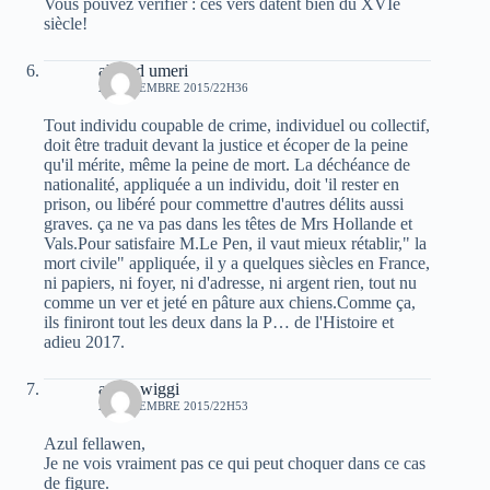
Vous pouvez vérifier : ces vers datent bien du XVIe
siècle!
ahmed umeri
29 DÉCEMBRE 2015/22H36
Tout individu coupable de crime, individuel ou collectif,
doit être traduit devant la justice et écoper de la peine
qu'il mérite, même la peine de mort. La déchéance de
nationalité, appliquée a un individu, doit 'il rester en
prison, ou libéré pour commettre d'autres délits aussi
graves. ça ne va pas dans les têtes de Mrs Hollande et
Vals.Pour satisfaire M.Le Pen, il vaut mieux rétablir," la
mort civile" appliquée, il y a quelques siècles en France,
ni papiers, ni foyer, ni d'adresse, ni argent rien, tout nu
comme un ver et jeté en pâture aux chiens.Comme ça,
ils finiront tout les deux dans la P… de l'Histoire et
adieu 2017.
anwa wiggi
29 DÉCEMBRE 2015/22H53
Azul fellawen,
Je ne vois vraiment pas ce qui peut choquer dans ce cas
de figure.