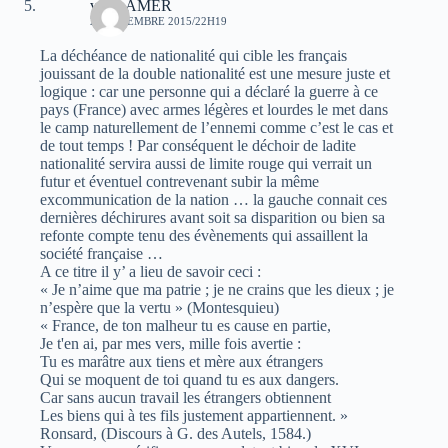
veriteAMER
29 DÉCEMBRE 2015/22H19
La déchéance de nationalité qui cible les français
jouissant de la double nationalité est une mesure juste et
logique : car une personne qui a déclaré la guerre à ce
pays (France) avec armes légères et lourdes le met dans
le camp naturellement de l’ennemi comme c’est le cas et
de tout temps ! Par conséquent le déchoir de ladite
nationalité servira aussi de limite rouge qui verrait un
futur et éventuel contrevenant subir la même
excommunication de la nation … la gauche connait ces
dernières déchirures avant soit sa disparition ou bien sa
refonte compte tenu des évènements qui assaillent la
société française …
A ce titre il y’ a lieu de savoir ceci :
« Je n’aime que ma patrie ; je ne crains que les dieux ; je
n’espère que la vertu » (Montesquieu)
« France, de ton malheur tu es cause en partie,
Je t'en ai, par mes vers, mille fois avertie :
Tu es marâtre aux tiens et mère aux étrangers
Qui se moquent de toi quand tu es aux dangers.
Car sans aucun travail les étrangers obtiennent
Les biens qui à tes fils justement appartiennent. »
Ronsard, (Discours à G. des Autels, 1584.)