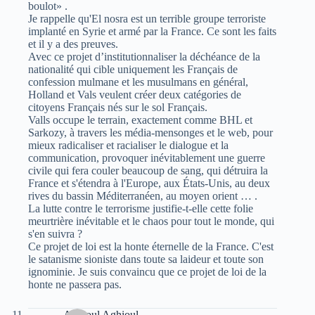
boulot» .
Je rappelle qu'El nosra est un terrible groupe terroriste
implanté en Syrie et armé par la France. Ce sont les faits
et il y a des preuves.
Avec ce projet d’institutionnaliser la déchéance de la
nationalité qui cible uniquement les Français de
confession mulmane et les musulmans en général,
Holland et Vals veulent créer deux catégories de
citoyens Français nés sur le sol Français.
Valls occupe le terrain, exactement comme BHL et
Sarkozy, à travers les média-mensonges et le web, pour
mieux radicaliser et racialiser le dialogue et la
communication, provoquer inévitablement une guerre
civile qui fera couler beaucoup de sang, qui détruira la
France et s'étendra à l'Europe, aux États-Unis, au deux
rives du bassin Méditerranéen, au moyen orient … .
La lutte contre le terrorisme justifie-t-elle cette folie
meurtrière inévitable et le chaos pour tout le monde, qui
s'en suivra ?
Ce projet de loi est la honte éternelle de la France. C'est
le satanisme sioniste dans toute sa laideur et toute son
ignominie. Je suis convaincu que ce projet de loi de la
honte ne passera pas.
Aghioul Aghioul