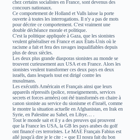
chez certains socialistes en France, sont devenus des
concours nationaux.
Ce comportement de Holland et Valls laisse la porte
ouverte à toutes les interrogations. Il n'y a pas de mots
pour décrire ce comportement. C'est vraiment une
double déchéance morale et politique.
C'est la politique appliquée à Gaza, que les sionistes
veulent généraliser en France et aux États-Unis où le
racisme a fait et fera des ravages inqualifiables depuis
plus de deux siècles.
Les deux plus grande diasporas sionistes au monde se
trouvent curieusement aux USA et en France. Alors les
sionistes veulent transformer ces deux pays en deux
israëls, dans lesquels tout est dirigé contre les
musulmans.
Les exécutifs Américain et Français ainsi que leurs
appareils répressifs (police, renseignements, services
secrets et forces armées) ont été transformés en chaire à
canon sioniste au service du sionisme et d'israël, comme
le montre la situation actuelle en Afghanistan, en Irak en
Syrie, en Palestine au Sahel, en Libye… .
Tout le monde sait et il y a des preuves qui prouvent
que la France les USA, la GB les pays arabes du golf
ont financé ces terroristes. Le MAE Français Fabius est
allé jusqu'à dire je le cite : « que El nosra fait du bon