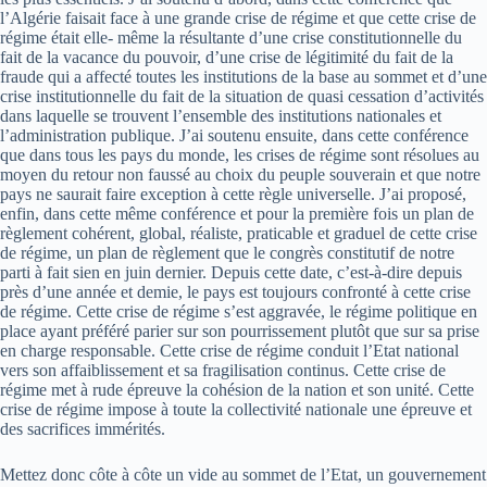
l’Algérie faisait face à une grande crise de régime et que cette crise de
régime était elle- même la résultante d’une crise constitutionnelle du
fait de la vacance du pouvoir, d’une crise de légitimité du fait de la
fraude qui a affecté toutes les institutions de la base au sommet et d’une
crise institutionnelle du fait de la situation de quasi cessation d’activités
dans laquelle se trouvent l’ensemble des institutions nationales et
l’administration publique. J’ai soutenu ensuite, dans cette conférence
que dans tous les pays du monde, les crises de régime sont résolues au
moyen du retour non faussé au choix du peuple souverain et que notre
pays ne saurait faire exception à cette règle universelle. J’ai proposé,
enfin, dans cette même conférence et pour la première fois un plan de
règlement cohérent, global, réaliste, praticable et graduel de cette crise
de régime, un plan de règlement que le congrès constitutif de notre
parti à fait sien en juin dernier. Depuis cette date, c’est-­à-­dire depuis
près d’une année et demie, le pays est toujours confronté à cette crise
de régime. Cette crise de régime s’est aggravée, le régime politique en
place ayant préféré parier sur son pourrissement plutôt que sur sa prise
en charge responsable. Cette crise de régime conduit l’Etat national
vers son affaiblissement et sa fragilisation continus. Cette crise de
régime met à rude épreuve la cohésion de la nation et son unité. Cette
crise de régime impose à toute la collectivité nationale une épreuve et
des sacrifices immérités.
Mettez donc côte à côte un vide au sommet de l’Etat, un gouvernement