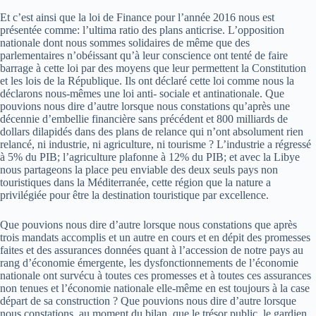
Et c’est ainsi que la loi de Finance pour l’année 2016 nous est
présentée comme: l’ultima ratio des plans anti­crise. L’opposition
nationale dont nous sommes solidaires de même que des
parlementaires n’obéissant qu’à leur conscience ont tenté de faire
barrage à cette loi par des moyens que leur permettent la Constitution
et les lois de la République. Ils ont déclaré cette loi comme nous la
déclarons nous­-mêmes une loi anti- sociale et anti­nationale. Que
pouvions nous dire d’autre lorsque nous constations qu’après une
décennie d’embellie financière sans précédent et 800 milliards de
dollars dilapidés dans des plans de relance qui n’ont absolument rien
relancé, ni industrie, ni agriculture, ni tourisme ? L’industrie a régressé
à 5% du PIB; l’agriculture plafonne à 12% du PIB; et avec la Libye
nous partageons la place peu enviable des deux seuls pays non
touristiques dans la Méditerranée, cette région que la nature a
privilégiée pour être la destination touristique par excellence.
Que pouvions nous dire d’autre lorsque nous constations que après
trois mandats accomplis et un autre en cours et en dépit des promesses
faites et des assurances données quant à l’accession de notre pays au
rang d’économie émergente, les dysfonctionnements de l’économie
nationale ont survécu à toutes ces promesses et à toutes ces assurances
non tenues et l’économie nationale elle-même en est toujours à la case
départ de sa construction ? Que pouvions nous dire d’autre lorsque
nous constations, au moment du bilan, que le trésor public, le gardien