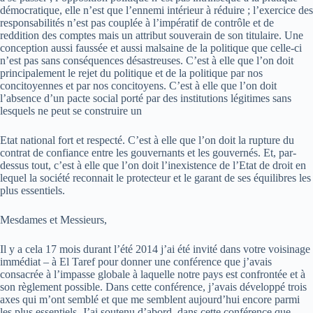
démocratique, elle n’est que l’ennemi intérieur à réduire ; l’exercice des
responsabilités n’est pas couplée à l’impératif de contrôle et de
reddition des comptes mais un attribut souverain de son titulaire. Une
conception aussi faussée et aussi malsaine de la politique que celle-­ci
n’est pas sans conséquences désastreuses. C’est à elle que l’on doit
principalement le rejet du politique et de la politique par nos
concitoyennes et par nos concitoyens. C’est à elle que l’on doit
l’absence d’un pacte social porté par des institutions légitimes sans
lesquels ne peut se construire un
Etat national fort et respecté. C’est à elle que l’on doit la rupture du
contrat de confiance entre les gouvernants et les gouvernés. Et, par­-
dessus tout, c’est à elle que l’on doit l’inexistence de l’Etat de droit en
lequel la société reconnait le protecteur et le garant de ses équilibres les
plus essentiels.
Mesdames et Messieurs,
Il y a cela 17 mois ­durant l’été 2014­ j’ai été invité dans votre voisinage
immédiat – à El Taref­ pour donner une conférence que j’avais
consacrée à l’impasse globale à laquelle notre pays est confrontée et à
son règlement possible. Dans cette conférence, j’avais développé trois
axes qui m’ont semblé et que me semblent aujourd’hui encore parmi
les plus essentiels. J’ai soutenu d’abord, dans cette conférence que