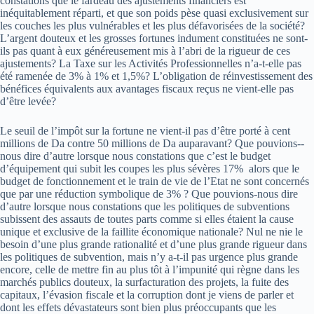
constations que le fardeau des ajustements financiers est
inéquitablement réparti, et que son poids pèse quasi exclusivement sur
les couches les plus vulnérables et les plus défavorisées de la société?
L’argent douteux et les grosses fortunes indument constituées ne sont­-
ils pas quant à eux généreusement mis à l’abri de la rigueur de ces
ajustements? La Taxe sur les Activités Professionnelles n’a­-t-­elle pas
été ramenée de 3% à 1% et 1,5%? L’obligation de réinvestissement des
bénéfices équivalents aux avantages fiscaux reçus ne vient-­elle pas
d’être levée?
Le seuil de l’impôt sur la fortune ne vient-­il pas d’être porté à cent
millions de Da contre 50 millions de Da auparavant? Que pouvions-­
nous dire d’autre lorsque nous constations que c’est le budget
d’équipement qui subit les coupes les plus sévères­ 17% ­ alors que le
budget de fonctionnement et le train de vie de l’Etat ne sont concernés
que par une réduction symbolique de 3% ? Que pouvions-­nous dire
d’autre lorsque nous constations que les politiques de subventions
subissent des assauts de toutes parts comme si elles étaient la cause
unique et exclusive de la faillite économique nationale? Nul ne nie le
besoin d’une plus grande rationalité et d’une plus grande rigueur dans
les politiques de subvention, mais n’y a­-t-­il pas urgence plus grande
encore, celle de mettre fin au plus tôt à l’impunité qui règne dans les
marchés publics douteux, la surfacturation des projets, la fuite des
capitaux, l’évasion fiscale et la corruption dont je viens de parler et
dont les effets dévastateurs sont bien plus préoccupants que les