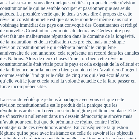
ans. Laissez­-moi­ vous dire quelques vérités à propos de cette révision
constitutionnelle qui ne semble occuper et passionner que ses seuls
auteurs. La première vérité que je tiens à vous dire à propos de cette
révision constitutionnelle est que dans le monde et même dans notre
voisinage immédiat des pays ont convoqué des Constituantes et rédigé
de nouvelles Constitutions en moins de deux ans. Certes notre pays
s’est fait une malheureuse réputation dans le domaine de la longévité,
de la maturation, et de la réalisation des projets, mais une simple
révision constitutionnelle qui célébrera bientôt le cinquième
anniversaire de son annonce, cela représente un record dans les annales
des Nations. Alors de deux choses l’une : ou bien cette révision
constitutionnelle était vitale pour le pays et cela exigeait de la célérité et
de la diligence pour la mener à bien ; ou bien elle n’avait rien d’urgent
comme semble l’indiquer le délai de cinq ans qui s’est écoulé sans
qu’elle voit le jour et cela rend la volonté actuelle de la faire passer en
force incompréhensible.
La seconde vérité que je tiens à partager avec vous est que cette
révision constitutionnelle est le produit de la panique que les
révolutions arabes ont créée au sein du régime politique en place. Elle
ne s’inscrivait nullement dans un dessein démocratique sincère mais
n’avait pour seul but que de prémunir ce régime contre l’effet
contagieux de ces révolutions arabes. En conséquence la question
légitime qui se pose avec insistance est celle de savoir si les objectifs
originels de la révision constitutionnelle, sont toujours les mêmes cinq