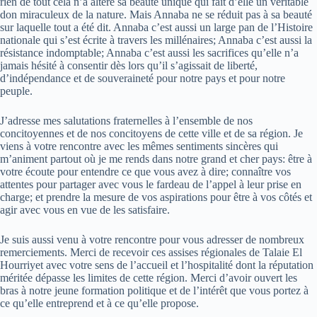
rien de tout cela n’a altéré sa beauté unique qui fait d’elle un véritable
don miraculeux de la nature. Mais Annaba ne se réduit pas à sa beauté
sur laquelle tout a été dit. Annaba c’est aussi un large pan de l’Histoire
nationale qui s’est écrite à travers les millénaires; Annaba c’est aussi la
résistance indomptable; Annaba c’est aussi les sacrifices qu’elle n’a
jamais hésité à consentir dès lors qu’il s’agissait de liberté,
d’indépendance et de souveraineté pour notre pays et pour notre
peuple.
J’adresse mes salutations fraternelles à l’ensemble de nos
concitoyennes et de nos concitoyens de cette ville et de sa région. Je
viens à votre rencontre avec les mêmes sentiments sincères qui
m’animent partout où je me rends dans notre grand et cher pays: être à
votre écoute pour entendre ce que vous avez à dire; connaître vos
attentes pour partager avec vous le fardeau de l’appel à leur prise en
charge; et prendre la mesure de vos aspirations pour être à vos côtés et
agir avec vous en vue de les satisfaire.
Je suis aussi venu à votre rencontre pour vous adresser de nombreux
remerciements. Merci de recevoir ces assises régionales de Talaie El
Hourriyet avec votre sens de l’accueil et l’hospitalité dont la réputation
méritée dépasse les limites de cette région. Merci d’avoir ouvert les
bras à notre jeune formation politique et de l’intérêt que vous portez à
ce qu’elle entreprend et à ce qu’elle propose.