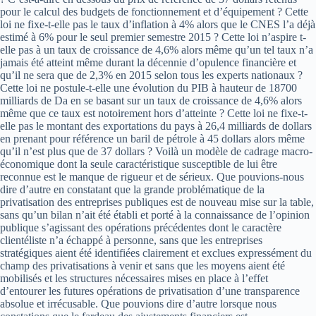
pour le calcul des budgets de fonctionnement et d’équipement ? Cette
loi ne fixe­-t-­elle pas le taux d’inflation à 4% alors que le CNES l’a déjà
estimé à 6% pour le seul premier semestre 2015 ? Cette loi n’aspire­ t­
elle pas à un taux de croissance de 4,6% alors même qu’un tel taux n’a
jamais été atteint même durant la décennie d’opulence financière et
qu’il ne sera que de 2,3% en 2015 selon tous les experts nationaux ?
Cette loi ne postule-­t-elle une évolution du PIB à hauteur de 18700
milliards de Da en se basant sur un taux de croissance de 4,6% alors
même que ce taux est notoirement hors d’atteinte ? Cette loi ne fixe-­t­
elle pas le montant des exportations du pays à 26,4 milliards de dollars
en prenant pour référence un baril de pétrole à 45 dollars alors même
qu’il n’est plus que de 37 dollars ? Voilà un modèle de cadrage macro­
économique dont la seule caractéristique susceptible de lui être
reconnue est le manque de rigueur et de sérieux. Que pouvions-­nous
dire d’autre en constatant que la grande problématique de la
privatisation des entreprises publiques est de nouveau mise sur la table,
sans qu’un bilan n’ait été établi et porté à la connaissance de l’opinion
publique s’agissant des opérations précédentes dont le caractère
clientéliste n’a échappé à personne, sans que les entreprises
stratégiques aient été identifiées clairement et exclues expressément du
champ des privatisations à venir et sans que les moyens aient été
mobilisés et les structures nécessaires mises en place à l’effet
d’entourer les futures opérations de privatisation d’une transparence
absolue et irrécusable. Que pouvions dire d’autre lorsque nous