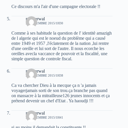
Ce discours m'a l'air d'une campagne electorale !!
moh arwal
29 DÉCEMBRE 2015/1H30
Comme à ses habitude la question de l' identitè amazigh
de l algerie qui est le noeud du problème qui a causé
entre 1949 et 1957 ,l'éclatement de la nation ,lui rentre
d'une oreille et lui sort de l'autre. Il nous ecorche les
oreilles avecla vaccance de pouvoir et la fiscalité, une
simple question de controle fiscal.
moh arwal
29 DÉCEMBRE 2015/1H38
Ca va chercher Dieu à la mecque ça n 'a jamais
voyagerjamais sorti de son trou.ça branche pas quand
on massacre à la mitrailleuse126 jeunes innocents et ça
prétend devenir un chef d'Etat . Ya haoudji !!!
moh arwal
29 DÉCEMBRE 2015/1H41
si au moins il demandait la constituante !!