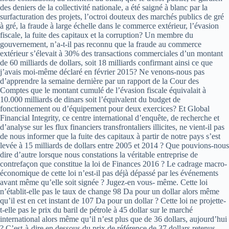
des deniers de la collectivité nationale, a été saigné à blanc par la
surfacturation des projets, l’octroi douteux des marchés publics de gré
à gré, la fraude à large échelle dans le commerce extérieur, l’évasion
fiscale, la fuite des capitaux et la corruption? Un membre du
gouvernement, n’a-t-­il pas reconnu que la fraude au commerce
extérieur s’élevait à 30% des transactions commerciales d’un montant
de 60 milliards de dollars, soit 18 milliards confirmant ainsi ce que
j’avais moi­-même déclaré en février 2015? Ne venons-nous pas
d’apprendre la semaine dernière par un rapport de la Cour des
Comptes que le montant cumulé de l’évasion fiscale équivalait à
10.000 milliards de dinars soit l’équivalent du budget de
fonctionnement ou d’équipement pour deux exercices? Et Global
Financial Integrity, ce centre international d’enquête, de recherche et
d’analyse sur les flux financiers transfrontaliers illicites, ne vient-il pas
de nous informer que la fuite des capitaux à partir de notre pays s’est
levée à 15 milliards de dollars entre 2005 et 2014 ? Que pouvions-­nous
dire d’autre lorsque nous constations la véritable entreprise de
contrefaçon que constitue la loi de Finances 2016 ? Le cadrage macro­
économique de cette loi n’est-­il pas déjà dépassé par les événements
avant même qu’elle soit signée ? Jugez­-en vous- même. Cette loi
n’établit-­elle pas le taux de change 98 Da pour un dollar alors même
qu’il est en cet instant de 107 Da pour un dollar ? Cette loi ne projette­-
t­-elle pas le prix du baril de pétrole à 45 dollar sur le marché
international alors même qu’il n’est plus que de 36 dollars, aujourd’hui
? C’est-­à-dire en dessous du prix de référence de 37 dollars retenus