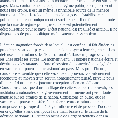
arabo-musulman. Il y a aussi des menaces internes qui pèsent sur notre
pays. Mais, contrairement à ce que le régime politique en place veut
nous faire croire, il est lui-même la principale source de la menace
interne tant l’état dans lequel il a mis le pays est déstabilisateur
politiquement, économiquement et socialement. Il ne fait aucun doute
que la crise de régime politique actuelle est potentiellement
déstabilisatrice pour le pays. L’état national est fragilisé et affaibli. Il ne
dispose pas de projet politique mobilisateur et rassembleur.
L’état de stagnation forcée dans lequel il est confiné lui fait éluder les
problèmes vitaux du pays au lieu de s’employer à leur règlement. Les
défenses immunitaires de l’Etat national s’affaissent progressivement
les unes après les autres. Le moment venu, l’Histoire nationale écrira et
décrira tous les ravages qu’une obsession du pouvoir à vie dégénérant
en vacance du pouvoir a occasionné au pays. Mais pour l’heure,
constatons ensemble que cette vacance du pouvoir, volontairement
reconduite au moyen d’un scrutin honteusement faussé, prive le pays
d’un chef dans une conjoncture exceptionnellement délicate.
Constatons aussi que dans le sillage de cette vacance du pouvoir, les
institutions nationales et le gouvernement lui-­même ont perdu toute
maitrise sur les affaires de la nation. Constatons en outre, que la
vacance du pouvoir a offert à des forces extraconstitutionnelles
composées de groupe d’intérêts, d’influence et de pression l’occasion
en or qu’elles attendaient pour faire main basse sur le centre de la
décision nationale. L’irruption brutale de l’argent douteux dans la