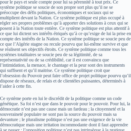
pour le pays et seule compte pour lui sa pérennité à tout prix. Ce
système politique se soucie de son propre sort plus qu’il ne se
préoccupe des défis politiques, économiques et sociaux qui se
multiplient devant la Nation. Ce système politique est plus occupé à
régler ses propres problèmes qu’à apporter des solutions à ceux qui se
posent à la Nation toute entière. Ce système politique est plus attentif à
ce que lui dictent ses intérêts étriqués qu’à ce qu’exige de lui la prise en
compte des intérêts de la Nation. Ce système politique se soucie peu de
ce que l’Algérie stagne ou recule pourvu que lui-­même survive et que
se réalisent ses objectifs étroits. Ce système politique comme tous les
systèmes totalitaires se soucie peu de sa légitimité, de sa
représentativité ou de sa crédibilité, car il est convaincu que
l’intimidation, la menace, le chantage et la peur sont des instruments
qui suffisent et qu’il maitrise. Ce système politique croit que
l’obsession du Pouvoir peut faire office de projet politique pourvu qu’il
dispose de réseaux, de relais et de clientèles puissantes, déterminés à
l’aider à cette fin.
Ce système porte en lui le discrédit de la politique comme un code
génétique. Sa foi n’est que dans le pouvoir pour le pouvoir. Pour lui, la
démocratie n’est pas une cause mais un fardeau ; la citoyenneté et la
souveraineté populaire ne sont pas la source du pouvoir mais sa
devanture ; le pluralisme politique n’est pas une exigence de la vie
démocratique mais une irritation incommodante dont il faut apprendre
à se passer ; l’opposition politique n’est pas intrinsèque à la pratique