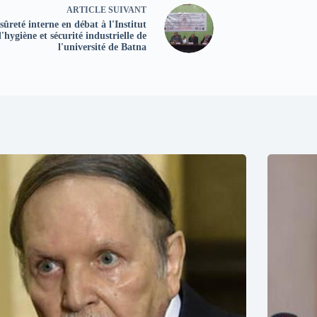
ARTICLE
SUIVANT
sûreté interne en débat à l'Institut
'hygiène et sécurité industrielle de
l'université de Batna