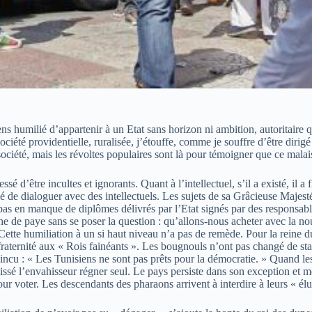
s humilié d’appartenir à un Etat sans horizon ni ambition, autoritaire qu
ociété providentielle, ruralisée, j’étouffe, comme je souffre d’être dirigé 
ociété, mais les révoltes populaires sont là pour témoigner que ce malais
ssé d’être incultes et ignorants. Quant à l’intellectuel, s’il a existé, il
é de dialoguer avec des intellectuels. Les sujets de sa Grâcieuse Majesté
st pas en manque de diplômes délivrés par l’Etat signés par des respons
he de paye sans se poser la question : qu’allons-nous acheter avec la no
tte humiliation à un si haut niveau n’a pas de remède. Pour la reine du
 fraternité aux « Rois fainéants ». Les bougnouls n’ont pas changé de sta
ncu : « Les Tunisiens ne sont pas prêts pour la démocratie. » Quand les
aissé l’envahisseur régner seul. Le pays persiste dans son exception et m
r voter. Les descendants des pharaons arrivent à interdire à leurs « élus 