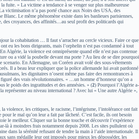
ans la fuite. » La victime a tendance à se venger sur plus malheureuse
e. La victimisation n’a pas porté chance aux Noirs des USA, des
eune Blanc. Le même phénomène existe dans les banlieues parisiennes,
, des croyances, des affinités…au seul profit des politicards qui
jour la cohabitation … Il faut s’arracher au cercle vicieux. Faire ce que
 ont eu les bons dirigeants, mais l’orphelin n’est pas condamné à tout
e ? En Algérie, la violence est omniprésente quand elle n’est pas contenue
iture ou a vidé la poubelle devant ma porte ? Au lieu de se dire pourquoi
me scenario. En Allemagne, un Coréen avait volé des sous-vêtements
orés. Il a beau leur expliquer que la police allemande lui avait pardonné
és musulmans, les dignitaires n’osent même pas faire des remontrances à
 au figuré des vrais révolutionnaires. « …un homme d’honneur qu’on a
us le poids des ingratitudes et des amnésies. » (
2
) Pourquoi l’Algérie a-
la représenter au niveau international ? Avec lui « Une autre Algérie »,
a violence, les critiques, le racisme, l’intégrisme, l’intolérance ont fait
pour le mal qu’on leur a fait par lâcheté. C’est facile, ils ont besoin
ôtoie le meilleur. Cliquer sur la bonne touche et découvrir l’expérience
r-là à moindres frais notamment depuis 2008. Les sites pullulent où
aine dans la sérénité refusant de tendre la main à l’aide internationale. Il
éraux sans médaille leur ont imposés pour mieux les déposséder, les