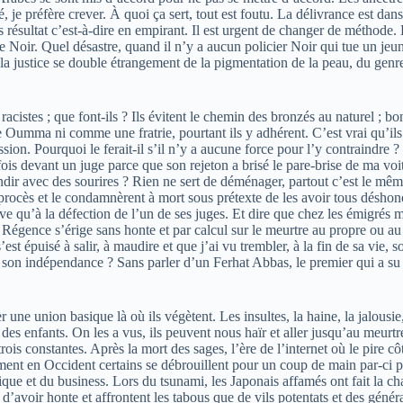
ué, je préfère crever. À quoi ça sert, tout est foutu. La délivrance est d
ns résultat c’est-à-dire en empirant. Il est urgent de changer de méthod
ne Noir. Quel désastre, quand il n’y a aucun policier Noir qui tue un j
la justice se double étrangement de la pigmentation de la peau, du genre
istes ; que font-ils ? Ils évitent le chemin des bronzés au naturel ; bon
e Oumma ni comme une fratrie, pourtant ils y adhérent. C’est vrai qu’ils
cession. Pourquoi le ferait-il s’il n’y a aucune force pour l’y contraindr
rfois devant un juge parce que son rejeton a brisé le pare-brise de ma vo
dir avec des sourires ? Rien ne sert de déménager, partout c’est le mê
 procès et le condamnèrent à mort sous prétexte de les avoir tous déshon
e sauve qu’à la défection de l’un de ses juges. Et dire que chez les émigr
la Régence s’érige sans honte et par calcul sur le meurtre au propre ou
épuisé à salir, à maudire et que j’ai vu trembler, à la fin de sa vie, so
r son indépendance ? Sans parler d’un Ferhat Abbas, le premier qui a su 
ne union basique là où ils végètent. Les insultes, la haine, la jalousie, l
des enfants. On les a vus, ils peuvent nous haïr et aller jusqu’au meurtre 
trois constantes. Après la mort des sages, l’ère de l’internet où le pire c
nt en Occident certains se débrouillent pour un coup de main par-ci pa
litique et du business. Lors du tsunami, les Japonais affamés ont fait la ch
 d’avoir honte et affrontent les tabous que de vils potentats et des gén