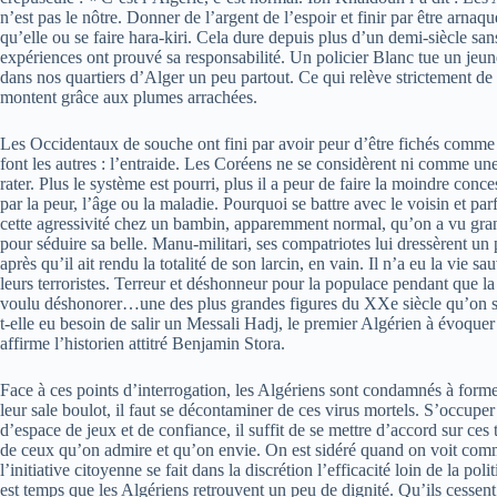
n’est pas le nôtre. Donner de l’argent de l’espoir et finir par être arnaq
qu’elle ou se faire hara-kiri. Cela dure depuis plus d’un demi-siècle sa
expériences ont prouvé sa responsabilité. Un policier Blanc tue un jeu
dans nos quartiers d’Alger un peu partout. Ce qui relève strictement de 
montent grâce aux plumes arrachées.
Les Occidentaux de souche ont fini par avoir peur d’être fichés comme rac
font les autres : l’entraide. Les Coréens ne se considèrent ni comme un
rater. Plus le système est pourri, plus il a peur de faire la moindre con
par la peur, l’âge ou la maladie. Pourquoi se battre avec le voisin et pa
cette agressivité chez un bambin, apparemment normal, qu’on a vu gran
pour séduire sa belle. Manu-militari, ses compatriotes lui dressèrent un
après qu’il ait rendu la totalité de son larcin, en vain. Il n’a eu la vi
leurs terroristes. Terreur et déshonneur pour la populace pendant que 
voulu déshonorer…une des plus grandes figures du XXe siècle qu’on s’est 
t-elle eu besoin de salir un Messali Hadj, le premier Algérien à évoque
affirme l’historien attitré Benjamin Stora.
Face à ces points d’interrogation, les Algériens sont condamnés à former u
leur sale boulot, il faut se décontaminer de ces virus mortels. S’occuper 
d’espace de jeux et de confiance, il suffit de se mettre d’accord sur ces 
de ceux qu’on admire et qu’on envie. On est sidéré quand on voit comme
l’initiative citoyenne se fait dans la discrétion l’efficacité loin de la po
est temps que les Algériens retrouvent un peu de dignité. Qu’ils cessent