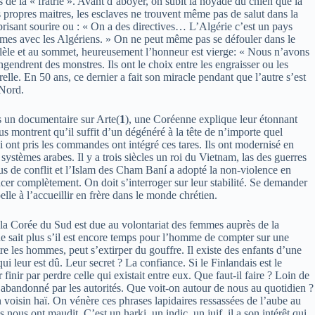
s de la « fratrie ». Avant d’aboyer, on subit la noyade du chien que la
rs propres maitres, les esclaves ne trouvent même pas de salut dans la
risant sourire ou : « On a des directives… L’Algérie c’est un pays
lèmes avec les Algériens. » On ne peut même pas se défouler dans le
allèle et au sommet, heureusement l’honneur est vierge: « Nous n’avons
endrent des monstres. Ils ont le choix entre les engraisser ou les
lle. En 50 ans, ce dernier a fait son miracle pendant que l’autre s’est
 Nord.
ns un documentaire sur Arte(
1
), une Coréenne explique leur étonnant
ous montrent qu’il suffit d’un dégénéré à la tête de n’importe quel
 ont pris les commandes ont intégré ces tares. Ils ont modernisé en
 systèmes arabes. Il y a trois siècles un roi du Vietnam, las des guerres
plus de conflit et l’Islam des Cham Baní a adopté la non-violence en
facer complètement. On doit s’interroger sur leur stabilité. Se demander
le à l’accueillir en frère dans le monde chrétien.
 la Corée du Sud est due au volontariat des femmes auprès de la
ne sait plus s’il est encore temps pour l’homme de compter sur une
e les hommes, peut s’extirper du gouffre. Il existe des enfants d’une
i leur est dû. Leur secret ? La confiance. Si le Finlandais est le
finir par perdre celle qui existait entre eux. Que faut-il faire ? Loin de
r abandonné par les autorités. Que voit-on autour de nous au quotidien ?
voisin haï. On vénère ces phrases lapidaires ressassées de l’aube au
nous ont maudit. C’est un harki, un indic, un juif, il a son intérêt qui