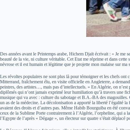
Des années avant le Printemps arabe, Hichem Djaït écrivait : « Je me sen
beauté de la vie, ni culture véritable. Cet Etat me réprime et dans cette s
névrose et il est humain et légitime que je projette mon malaise sur ma s
Les révoltes populaires ne sont plus là pour témoigner et les chefs ont ce
Mitterrand, fraîchement élu, en visite officielle en Angleterre, a demand
peintres, des artistes…, mais pas d’intellectuels. » En Algérie, on n’e
diplômés qui n’ont jamais exprimé leur humiliation qu’à travers une fic
musique qui va avec : culture du sabotage et B.A.-BA des magouilles. Ce
un as de la médecine. La décolonisation a apporté la liberté l’égalité la
avaient des droits et d’autres pas. Même Habib Bourguiba en été convai
ceux de la Sublime Porte contrairement à l’Algérie, l’orpheline, qui a l
l’Egypte de l’après « Dégage », un électeur sur quatre s’était déplacé pou