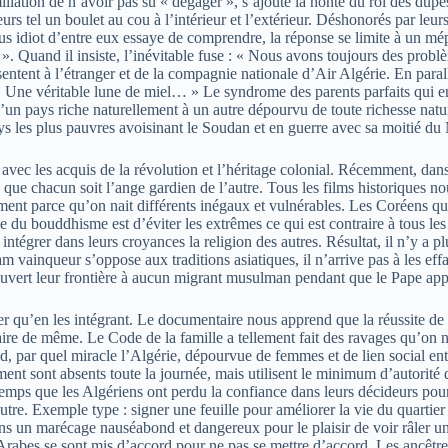
miliation de n’avoir pas su « dégager », s’ajoute la honte du roi des dupe
urs tel un boulet au cou à l’intérieur et l’extérieur. Déshonorés par leu
s idiot d’entre eux essaye de comprendre, la réponse se limite à un mép
. Quand il insiste, l’inévitable fuse : « Nous avons toujours des prob
sentent à l’étranger et de la compagnie nationale d’Air Algérie. En par
. Une véritable lune de miel… » Le syndrome des parents parfaits qui eng
’un pays riche naturellement à un autre dépourvu de toute richesse nature
ays les plus pauvres avoisinant le Soudan et en guerre avec sa moitié du
e avec les acquis de la révolution et l’héritage colonial. Récemment, da
ce que chacun soit l’ange gardien de l’autre. Tous les films historiques n
ment parce qu’on nait différents inégaux et vulnérables. Les Coréens qui
me du bouddhisme est d’éviter les extrêmes ce qui est contraire à tous les
intégrer dans leurs croyances la religion des autres. Résultat, il n’y a 
am vainqueur s’oppose aux traditions asiatiques, il n’arrive pas à les ef
uvert leur frontière à aucun migrant musulman pendant que le Pape appel
er qu’en les intégrant. Le documentaire nous apprend que la réussite de
faire de même. Le Code de la famille a tellement fait des ravages qu’on 
, par quel miracle l’Algérie, dépourvue de femmes et de lien social entr
nt sont absents toute la journée, mais utilisent le minimum d’autorité qu
ngtemps que les Algériens ont perdu la confiance dans leurs décideurs pour 
utre. Exemple type : signer une feuille pour améliorer la vie du quartie
s un marécage nauséabond et dangereux pour le plaisir de voir râler un 
Arabes se sont mis d’accord pour ne pas se mettre d’accord. Les ancêtres 