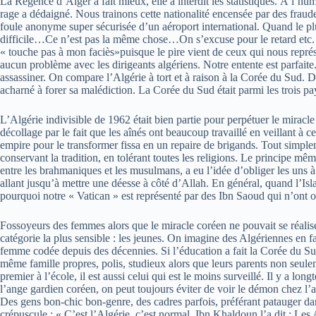
La Régence d’Alger a fait mieux, elle a interdit les statistiques. À l’hu
rage a dédaigné. Nous trainons cette nationalité encensée par des fraude
foule anonyme super sécurisée d’un aéroport international. Quand le plu
difficile…Ce n’est pas la même chose…On s’excuse pour le retard etc. »
« touche pas à mon faciès»puisque le pire vient de ceux qui nous repré
aucun problème avec les dirigeants algériens. Notre entente est parfaite
assassiner. On compare l’Algérie à tort et à raison à la Corée du Sud. D
acharné à forer sa malédiction. La Corée du Sud était parmi les trois p
L’Algérie indivisible de 1962 était bien partie pour perpétuer le miracl
décollage par le fait que les aînés ont beaucoup travaillé en veillant à 
empire pour le transformer fissa en un repaire de brigands. Tout simple
conservant la tradition, en tolérant toutes les religions. Le principe mê
entre les brahmaniques et les musulmans, a eu l’idée d’obliger les uns à 
allant jusqu’à mettre une déesse à côté d’Allah. En général, quand l’Isl
pourquoi notre « Vatican » est représenté par des Ibn Saoud qui n’ont o
Fossoyeurs des femmes alors que le miracle coréen ne pouvait se réalis
catégorie la plus sensible : les jeunes. On imagine des Algériennes en 
femme codée depuis des décennies. Si l’éducation a fait la Corée du Sud
même famille propres, polis, studieux alors que leurs parents non seuleme
premier à l’école, il est aussi celui qui est le moins surveillé. Il y a lo
l’ange gardien coréen, on peut toujours éviter de voir le démon chez l’a
Des gens bon-chic bon-genre, des cadres parfois, préférant patauger dan
crépuscule : « C’est l’Algérie, c’est normal. Ibn Khaldoun l’a dit : Les 