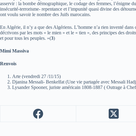
asservir : la bombe démographique, le codage des femmes, l’énigme du si
insécurité-terrorisme- repentance et l’impunité quasi divine des détourn
ont voulu savoir le nombre des Juifs marocains.
En Algérie, il n’y a que des Algériens. L’homme n’a rien inventé dans c
décrivons par les mots « le mien » et le « tien », des principes des dr
et pour tous les peuples. »(
3
)
Mimi Massiva
Renvois
Arte (vendredi 27 /11/15)
Djanina Messali- Benkelfat (Une vie partagée avec Messali Had
Lysander Spooner, juriste américain 1808-1887 ( Outrage à Chef