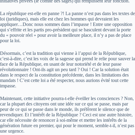
initiatives privées (le comité des sages) qui remplissent leur fonction.
La république est-elle en panne ?! La panne n’est pas dans les textes de
loi (juridiques), mais elle est chez les hommes qui devraient les
appliquer…Donc nous sommes dans l’impasse ! Entre une opposition
qui s’effrite et les partis pro-président qui se basculent devant la porte
du « pouvoir réel » pour avoir la meilleure place, il n’y a pas de place
pour la loi.
Désormais, c’est la tradition qui vienne à l’appui de la République,
c’est-à-dire, c’est les voix de la sagesse qui prend le relie pour sauver la
face de la République, en usant de leur notoriété et de leur passe
révolutionnaire ! Ont-ils agit un peu tard ? Oui ! Car la solution était
dans le respect de la constitution précédente, dans les limitations des
mandats ! C’est cette loi a été respecter, nous aurions évité tout cette
impasse.
Maintenant, cette initiative pourra-t-elle éveiller les consciences ? Non,
car la plupart des citoyens ont une idée sur ce qui se passe, mais par
peur de ce qui se passe dans le monde, ils préfèrent le silence que de
revendiquer. Et l’intérêt de la République ? Ceci est une autre histoire,
car elle nécessite de renoncer à soi-même et mettre les intérêts de la
génération future en premier, qui pour le moment, semble-t-il, n’est pas
une urgence.