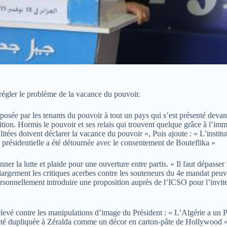
r régler le problème de la vacance du pouvoir.
posée par les tenants du pouvoir à tout un pays qui s’est présenté devant
tion. Hormis le pouvoir et ses relais qui trouvent quelque grâce à l’im
ilitées doivent déclarer la vacance du pouvoir », Puis ajoute : « L’instit
n présidentielle a été détournée avec le consentement de Bouteflika »
nner la lutte et plaide pour une ouverture entre partis. « Il faut dépasse
argement les critiques acerbes contre les souteneurs du 4e mandat peuven
sonnellement introduire une proposition auprès de l’ICSO pour l’invite
 élevé contre les manipulations d’image du Président : « L’Algérie a un P
a été dupliquée à Zéralda comme un décor en carton-pâte de Hollywood ».