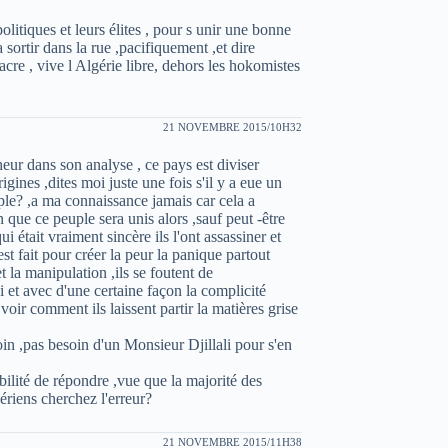
olitiques et leurs élites , pour s unir une bonne
 sortir dans la rue ,pacifiquement ,et dire
e , vive l Algérie libre, dehors les hokomistes
21 NOVEMBRE 2015/10H32
heur dans son analyse , ce pays est diviser
gines ,dites moi juste une fois s'il y a eue un
ple? ,a ma connaissance jamais car cela a
in que ce peuple sera unis alors ,sauf peut -être
 était vraiment sincère ils l'ont assassiner et
t fait pour créer la peur la panique partout
et la manipulation ,ils se foutent de
i et avec d'une certaine façon la complicité
voir comment ils laissent partir la matières grise
oin ,pas besoin d'un Monsieur Djillali pour s'en
bilité de répondre ,vue que la majorité des
ériens cherchez l'erreur?
21 NOVEMBRE 2015/11H38