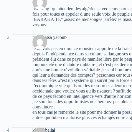
bon sang! qu attendent les algériens avec leurs partis p
fois pour toues et appeler d une seule voix ,le peuple a
:BARAKA TE° ,assez de mensonges ,arrêtez le massacr
voyous.
massinissa yacoub
je ne vois pas en quoi ce monsieur apporte de la fraic
depuis l’indépendance dans sa culture sa langue ses ori
président élu dans ce pays de manière libre par le peu
toujours été une dictature militaire ,,et c'est pas dema
après une bonne révolution véritable ,le seul homme qui
qui leur a demander des comptes? personnes car tout es
dans les têtes ,c'est un système qui survit par la force 
l’économique vue qu'ils ont les ressources a leur merc
occidentale que voulez vous qu'ils risquent ? suffit de 
de ce pays fécond en intelligence vers d'autre horizon
,ce sont tous des opportunistes ne cherchez pas plus l
convaincre .
en tous cas je remercie le site pour me donner la possi
autres quotidien n'autorise plus ces échangés entre alg
khelaf hellal