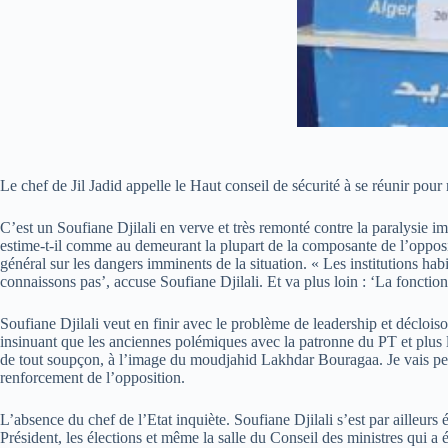
Le chef de Jil Jadid appelle le Haut conseil de sécurité à se réunir pou
C’est un Soufiane Djilali en verve et très remonté contre la paralysie im
estime-t-il comme au demeurant la plupart de la composante de l’opposi
général sur les dangers imminents de la situation. « Les institutions hab
connaissons pas’, accuse Soufiane Djilali. Et va plus loin : ‘La fonctio
Soufiane Djilali veut en finir avec le problème de leadership et décloiso
insinuant que les anciennes polémiques avec la patronne du PT et plus l
de tout soupçon, à l’image du moudjahid Lakhdar Bouragaa. Je vais per
renforcement de l’opposition.
L’absence du chef de l’Etat inquiète. Soufiane Djilali s’est par ailleurs
Président, les élections et même la salle du Conseil des ministres qui 