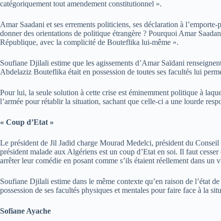
catégoriquement tout amendement constitutionnel ».
Amar Saadani et ses errements politiciens, ses déclaration à l’emporte-pi
donner des orientations de politique étrangère ? Pourquoi Amar Saadani e
République, avec la complicité de Bouteflika lui-même ».
Soufiane Djilali estime que les agissements d’Amar Saïdani renseignent s
Abdelaziz Bouteflika était en possession de toutes ses facultés lui perm
Pour lui, la seule solution à cette crise est éminemment politique à laquel
l’armée pour rétablir la situation, sachant que celle-ci a une lourde resp
« Coup d’Etat »
Le président de Jil Jadid charge Mourad Medelci, président du Conseil co
président malade aux Algériens est un coup d’Etat en soi. Il faut cesser d
arrêter leur comédie en posant comme s’ils étaient réellement dans un vr
Soufiane Djilali estime dans le même contexte qu’en raison de l’état de s
possession de ses facultés physiques et mentales pour faire face à la sit
Sofiane Ayache