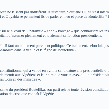
èce ne laissent pas indifférent. A juste titre, Soufiane Djilali s’est int
t Ouyahia se permettent-ils de parler en lieu et place de Bouteflika ? Le
ur le niveau de « paralysie » et de « blocage » que connaissent les insti
ettant d’assumer pleinement et totalement sa fonction présidentielle.
le il faut un traitement purement politique. Ce traitement, selon lui, passe
onsabilité dans la venue et le règne de Bouteflika ».
nstitutionnel qui a validé en avril la candidature à la présidentielle d
e mentir aux Algériens et leur dire que vous n’avez qu’un président virtue
ai Conseil des ministres ».
anté du président Bouteflika, son parti rejette toute révision constitutio
uation de crise que connaît l’Algérie.