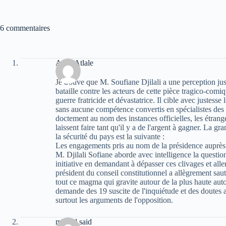
6 commentaires
Atala Atlale
Je trouve que M. Soufiane Djilali a une perception jus
bataille contre les acteurs de cette pièce tragico-com
guerre fratricide et dévastatrice. Il cible avec justesse 
sans aucune compétence convertis en spécialistes des 
doctement au nom des instances officielles, les étran
laissent faire tant qu'il y a de l'argent à gagner. La 
la sécurité du pays est la suivante :
Les engagements pris au nom de la présidence auprès d
M. Djilali Sofiane aborde avec intelligence la question 
initiative en demandant à dépasser ces clivages et alle
président du conseil constitutionnel a allègrement sauté
tout ce magma qui gravite autour de la plus haute auto
demande des 19 suscite de l'inquiétude et des doutes au
surtout les arguments de l'opposition.
mhand said