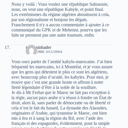
Nous y voilà : Vous voulez une république Sahraouie,
nous, on veut une république Kabyle, et point final.
Les extrémismes du régime algérien aboutissent à cela,
par son régionalisme et bonjour les dégats.
Franchement il n'y a aucun commentaire à ajouter à ce
communiqué du GPK et de Mehenni, pourvu que les
faits ne prennent pas une autre tournure, enfin.
nadir sinhader
29 OCTOBRE 2015/20H44
Vous osez parler de l’amitié kabylo-marocaine. J’ai bien
fréquenté les marocains, ici à Montréal, et je vous assure
que les gens qui détestent le plus ce sont les algériens,
avec beaucoup plus d’acuité, les kabyles. Pour moi, je
trouve que c’est une grande honte et affront à notre
fierté légendaire d’être à la solde de la souillure.
Je dis à Mr Ferhat que le Maroc ne fait pas exception à
la règle, aucun pays arabe n’a réussi à fondre un État de
droit, alors là, sans parler de démocratie ou de liberté et
cela n’est le fait du hasard. La dynastie des Alaouites,
originaires d’Arabie, qui tyrannise le Maroc, ont bien
mis à feu et à sang la région du Rif, avec l’aide des
français et des espagnoles, évidemment, pour la simple