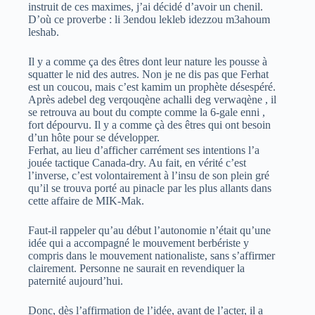
instruit de ces maximes, j’ai décidé d’avoir un chenil.
D’où ce proverbe : li 3endou lekleb idezzou m3ahoum
leshab.
Il y a comme ça des êtres dont leur nature les pousse à
squatter le nid des autres. Non je ne dis pas que Ferhat
est un coucou, mais c’est kamim un prophète désespéré.
Après adebel deg verqouqène achalli deg verwaqène , il
se retrouva au bout du compte comme la 6-gale enni ,
fort dépourvu. Il y a comme çà des êtres qui ont besoin
d’un hôte pour se développer.
Ferhat, au lieu d’afficher carrément ses intentions l’a
jouée tactique Canada-dry. Au fait, en vérité c’est
l’inverse, c’est volontairement à l’insu de son plein gré
qu’il se trouva porté au pinacle par les plus allants dans
cette affaire de MIK-Mak.
Faut-il rappeler qu’au début l’autonomie n’était qu’une
idée qui a accompagné le mouvement berbériste y
compris dans le mouvement nationaliste, sans s’affirmer
clairement. Personne ne saurait en revendiquer la
paternité aujourd’hui.
Donc, dès l’affirmation de l’idée, avant de l’acter, il a