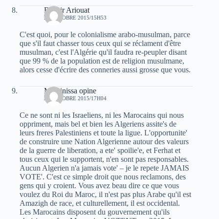
Bachir Ariouat
29 OCTOBRE 2015/15H53
C'est quoi, pour le colonialisme arabo-musulman, parce
que s'il faut chasser tous ceux qui se réclament d'être
musulman, c'est l'Algérie qu'il faudra re-peupler disant
que 99 % de la population est de religion musulmane,
alors cesse d'écrire des conneries aussi grosse que vous.
Massinissa opine
29 OCTOBRE 2015/17H04
Ce ne sont ni les Israeliens, ni les Marocains qui nous
oppriment, mais bel et bien les Algeriens assite's de
leurs freres Palestiniens et toute la ligue. L'opportunite'
de construire une Nation Algerienne autour des valeurs
de la guerre de liberation, a ete' spoilie'e, et Ferhat et
tous ceux qui le supportent, n'en sont pas responsables.
Aucun Algerien n'a jamais vote' – je le repete JAMAIS
VOTE'. C'est ce simple droit que nous reclamons, des
gens qui y croient. Vous avez beau dire ce que vous
voulez du Roi du Maroc, il n'est pas plus Arabe qu'il est
Amazigh de race, et culturellement, il est occidental.
Les Marocains disposent du gouvernement qu'ils