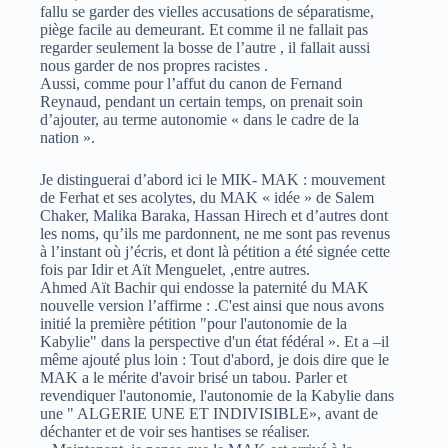
fallu se garder des vielles accusations de séparatisme,
piège facile au demeurant. Et comme il ne fallait pas
regarder seulement la bosse de l’autre , il fallait aussi
nous garder de nos propres racistes .
Aussi, comme pour l’affut du canon de Fernand
Reynaud, pendant un certain temps, on prenait soin
d’ajouter, au terme autonomie « dans le cadre de la
nation ».
Je distinguerai d’abord ici le MIK- MAK : mouvement
de Ferhat et ses acolytes, du MAK « idée » de Salem
Chaker, Malika Baraka, Hassan Hirech et d’autres dont
les noms, qu’ils me pardonnent, ne me sont pas revenus
à l’instant où j’écris, et dont là pétition a été signée cette
fois par Idir et Aït Menguelet, ,entre autres.
Ahmed Aït Bachir qui endosse la paternité du MAK
nouvelle version l’affirme : .C'est ainsi que nous avons
initié la première pétition "pour l'autonomie de la
Kabylie" dans la perspective d'un état fédéral ». Et a –il
même ajouté plus loin : Tout d'abord, je dois dire que le
MAK a le mérite d'avoir brisé un tabou. Parler et
revendiquer l'autonomie, l'autonomie de la Kabylie dans
une " ALGERIE UNE ET INDIVISIBLE», avant de
déchanter et de voir ses hantises se réaliser.