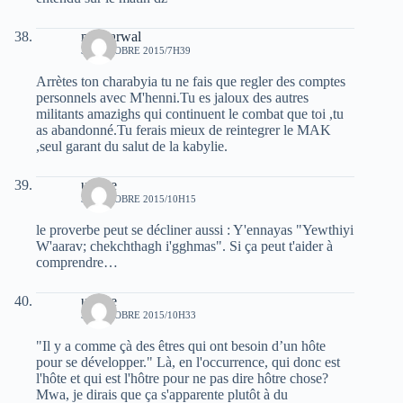
moh arwal
30 OCTOBRE 2015/7H39
Arrètes ton charabyia tu ne fais que regler des comptes
personnels avec M'henni.Tu es jaloux des autres
militants amazighs qui continuent le combat que toi ,tu
as abandonné.Tu ferais mieux de reintegrer le MAK
,seul garant du salut de la kabylie.
urfane
30 OCTOBRE 2015/10H15
le proverbe peut se décliner aussi : Y'ennayas "Yewthiyi
W'aarav; chekchthagh i'gghmas". Si ça peut t'aider à
comprendre…
urfane
30 OCTOBRE 2015/10H33
"Il y a comme çà des êtres qui ont besoin d’un hôte
pour se développer." Là, en l'occurrence, qui donc est
l'hôte et qui est l'hôtre pour ne pas dire hôtre chose?
Mwa, je dirais que ça s'apparente plutôt à du