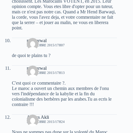
choisissent. Les Marocains VOTENT, en 2015. Leur
opinion compte. Vous etes libre d'opter pour un tuteur,
mais ce n'est pas notre cas. Quand a Mr Hend Barwaqi,
la corde, vous l'avez deja, et votre commentaire ne fait
que la serrer – et jouer au malin, ne vous en liberera
point.
moh arwal
29 OCTOBRE 2015/17H07
de quoi te plains tu ?
moh arwal
29 OCTOBRE 2015/17H13
C'est quoi ce commentaire ?.
Le maroc a ouvert un chemin aux membres de l'onu
vers l'indépendance de la kabylie et la fin du
colonialisme des berbères par les arabes.Tu as ecris le
contraire !!!
Ariless Akli
29 OCTOBRE 2015/17H24
Nous ne sommes pas dupe sur la volonté du Maroc