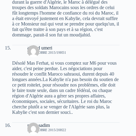
durant la guerre d'Algérie, le Maroc à délégué des
troupes des soldats Marocains sous les ordres de celui
fût longtemps l'homme de confiance du roi du Maroc, il
a était envoyé justement en Kabylie, cela devrait suffire
à ce Monsieur nul qui veut se prendre pour quelqu'un, il
fait qu'être traitre à son pays et à sa région, c'est
dommage, parait-il son fut un moudjahid.
ahmed umeri
29 OCTOBRE 2015/19H51
Désolé Mas Ferhat, si vous comptez sur M6 pour vous
aider, c'est peine perdue. Les négociations pour
résoudre le conflit Maroco sahraoui, durent depuis 40
longues années.La Kabylie n'a pas besoin du soutien de
ce petit roitelet, pour résoudre nos problèmes, elle doit
le faire toute seule, dans un cadre fédéral, ou chaque
région d'Algérie aura a gérer ses propres affaires,
économiques, sociales, sécuritaires. Le roi du Maroc
cherche plutôt a se venger de l'Algérie sans plus, la
Kabylie c'est son dernier souci..
sarah sadim
29 OCTOBRE 2015/20H22