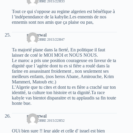
29 OCTOBRE 2015/22H33
Tout ce qui s'oppose au regime algerien est bénéfique à
l 'indépenndance de la kabylie.Les ennemis de nos
ennemis sont nos amis que ça plaise ou pas,
moh arwal
29 OCTOBRE 2015/22H47
Ta majorié plane dans la fierté, En politique il faut
laisser de coté le MOI MOI et NOUS NOUS.
Le maroc a pris une position courageuse en faveur de ta
dignité que l 'agérie dont tu es si fiére a roulé dans la
farine en assassinant froidement , non seulement ses
meilleurs enfants, (nos heros Abane, Amirouche, Krim
Mammeri, Matoub etc.)
L'Algerie que tu cites et dont tu es fière a craché sur ton
identité, ta culture ton histoire et ta dignité.Ta race
kabyle vas bientot disparaitre et tu applaudis sa fin toute
honte bue.
moh arwal
29 OCTOBRE 2015/22H52
OUi bien sure !! leur aide et celle d' israel est bien