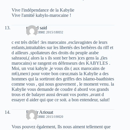
Vive l'indépendance de la Kabylie
Vive l'amitié kabylo-marocaine !
mhand said
29 OCTOBRE 2015/18H32
c est très drôle! :les marocains ,esclavagistes de leurs
enfants,intraitables sur les libertés des berbères du riff et
d ailleurs ,spoliateurs des droits du peuple arabe
sahraoui,( alors la s ils sont ber bers )ces gens la ,(les
marocains) se rangent en défenseurs des KABYLES .
Moi, un vrai kabyle ,je vous dis ( aux marocains de
m6),merci pour votre bon cœur,mais la Kabylie a des
hommes qui la sortiront des griffes des islamo-baathistes
comme vous , qui nous gouvernent , le moment venu. la
Kabylie vous demande de coudre d abord vos grands
trous et de balayer aussi devant vos portes ,avant d
essayer d aider qui que ce soit. a bon entendeur, salut!
Bachir Ariouat
29 OCTOBRE 2015/19H20
Vous pouvez également, Ils nous aiment tellement que