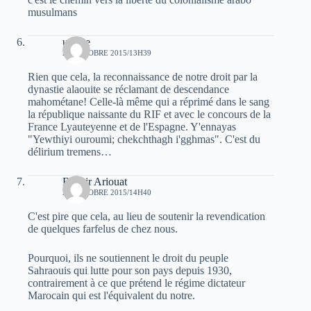
musulmans
urfane
29 OCTOBRE 2015/13H39
Rien que cela, la reconnaissance de notre droit par la
dynastie alaouite se réclamant de descendance
mahométane! Celle-là même qui a réprimé dans le sang
la république naissante du RIF et avec le concours de la
France Lyauteyenne et de l'Espagne. Y'ennayas
"Yewthiyi ouroumi; chekchthagh i'gghmas". C'est du
délirium tremens…
Bachir Ariouat
29 OCTOBRE 2015/14H40
C'est pire que cela, au lieu de soutenir la revendication
de quelques farfelus de chez nous.
Pourquoi, ils ne soutiennent le droit du peuple
Sahraouis qui lutte pour son pays depuis 1930,
contrairement à ce que prétend le régime dictateur
Marocain qui est l'équivalent du notre.