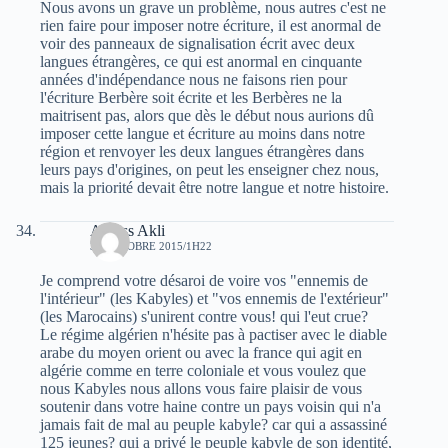
Nous avons un grave un problème, nous autres c'est ne
rien faire pour imposer notre écriture, il est anormal de
voir des panneaux de signalisation écrit avec deux
langues étrangères, ce qui est anormal en cinquante
années d'indépendance nous ne faisons rien pour
l'écriture Berbère soit écrite et les Berbères ne la
maitrisent pas, alors que dès le début nous aurions dû
imposer cette langue et écriture au moins dans notre
région et renvoyer les deux langues étrangères dans
leurs pays d'origines, on peut les enseigner chez nous,
mais la priorité devait être notre langue et notre histoire.
Ariless Akli
30 OCTOBRE 2015/1H22
Je comprend votre désaroi de voire vos "ennemis de
l'intérieur" (les Kabyles) et "vos ennemis de l'extérieur"
(les Marocains) s'unirent contre vous! qui l'eut crue?
Le régime algérien n'hésite pas à pactiser avec le diable
arabe du moyen orient ou avec la france qui agit en
algérie comme en terre coloniale et vous voulez que
nous Kabyles nous allons vous faire plaisir de vous
soutenir dans votre haine contre un pays voisin qui n'a
jamais fait de mal au peuple kabyle? car qui a assassiné
125 jeunes? qui a privé le peuple kabyle de son identité,