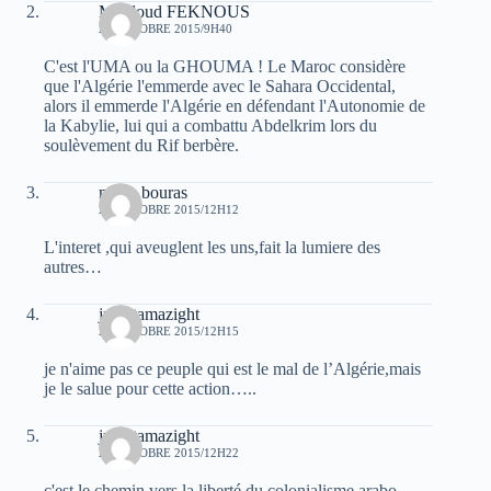
Mouloud FEKNOUS
29 OCTOBRE 2015/9H40
C'est l'UMA ou la GHOUMA ! Le Maroc considère
que l'Algérie l'emmerde avec le Sahara Occidental,
alors il emmerde l'Algérie en défendant l'Autonomie de
la Kabylie, lui qui a combattu Abdelkrim lors du
soulèvement du Rif berbère.
malik bouras
29 OCTOBRE 2015/12H12
L'interet ,qui aveuglent les uns,fait la lumiere des
autres…
juba tamazight
29 OCTOBRE 2015/12H15
je n'aime pas ce peuple qui est le mal de l’Algérie,mais
je le salue pour cette action…..
juba tamazight
29 OCTOBRE 2015/12H22
c'est le chemin vers la liberté du colonialisme arabo