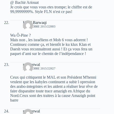
@ Bachir Ariouat
Je crois que vous vous etes trompe; le chiffre est de
99,9999999%. Style FLN n'est ce pas!
Hend Barwaqi
29 OCTOBRE 2015/22H03
Wa Ô-Pine ?
Mais non , les israéliens et Moh 6 vous adorent !
Continuez comme ça, et bientôt le ku klux Klan et
Daesh vous reconnaitront aussi ! Et ça vous fera un
paquet d’ami sur le chemin de l’indépendance !
moh arwal
29 OCTOBRE 2015/22H27
Ceux qui critiquemt le MAL et son Président M'henni
veulent que les kabyles continuent a subir l opression
des arabo-integristes et les aident a réaliser leur rêve de
faire disparaitre toute trace amazigh en Afrique du
Nord.Ceux sont des traitres à la cause Amazigh point
barre
moh arwal