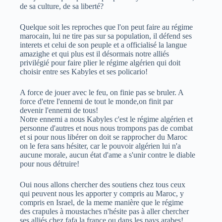
de sa culture, de sa liberté?
Quelque soit les reproches que l'on peut faire au régime
marocain, lui ne tire pas sur sa population, il défend ses
interets et celui de son peuple et a officialisé la langue
amazighe et qui plus est il désormais notre alliés
privilégié pour faire plier le régime algérien qui doit
choisir entre ses Kabyles et ses policario!
A force de jouer avec le feu, on finie pas se bruler. A
force d'etre l'ennemi de tout le monde,on finit par
devenir l'ennemi de tous!
Notre ennemi a nous Kabyles c'est le régime algérien et
personne d'autres et nous nous trompons pas de combat
et si pour nous libérer on doit se rapprocher du Maroc
on le fera sans hésiter, car le pouvoir algérien lui n'a
aucune morale, aucun état d'ame a s'unir contre le diable
pour nous détruire!
Oui nous allons chercher des soutiens chez tous ceux
qui peuvent nous les apporter y compris au Maroc, y
compris en Israel, de la meme manière que le régime
des crapules à moustaches n'hésite pas à aller chercher
ses alliés chez fafa la france ou dans les pays arabes!