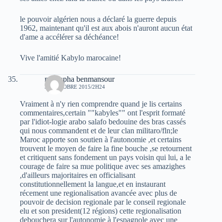
le pouvoir algérien nous a déclaré la guerre depuis
1962, maintenant qu'il est aux abois n'auront aucun état
d'ame a accélérer sa déchéance!
Vive l'amitié Kabylo marocaine!
mustapha benmansour
30 OCTOBRE 2015/2H24
Vraiment à n'y rien comprendre quand je lis certains
commentaires,certain ""kabyles"" ont l'esprit formaté
par l'idiot-logie arabo salafo bedouine des bras cassés
qui nous commandent et de leur clan militaro/fln;le
Maroc apporte son soutien à l'autonomie ,et certains
trouvent le moyen de faire la fine bouche ,se retournent
et critiquent sans fondement un pays voisin qui lui, a le
courage de faire sa mue politique avec ses amazighes
,d'ailleurs majoritaires en officialisant
constitutionnellement la langue,et en instaurant
récement une regionalisation avancée avec plus de
pouvoir de decision regionale par le conseil regionale
elu et son president(12 régions) cette regionalisation
debouchera sur l'autonomie à l'espagnole avec une