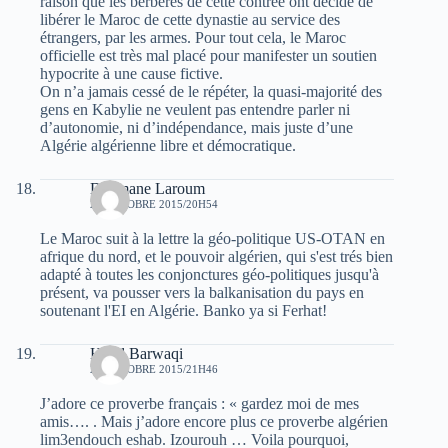
raison que les berbères de cette contrée ont décidé de
libérer le Maroc de cette dynastie au service des
étrangers, par les armes. Pour tout cela, le Maroc
officielle est très mal placé pour manifester un soutien
hypocrite à une cause fictive.
On n’a jamais cessé de le répéter, la quasi-majorité des
gens en Kabylie ne veulent pas entendre parler ni
d’autonomie, ni d’indépendance, mais juste d’une
Algérie algérienne libre et démocratique.
Dahmane Laroum
29 OCTOBRE 2015/20H54
Le Maroc suit à la lettre la géo-politique US-OTAN en
afrique du nord, et le pouvoir algérien, qui s'est trés bien
adapté à toutes les conjonctures géo-politiques jusqu'à
présent, va pousser vers la balkanisation du pays en
soutenant l'EI en Algérie. Banko ya si Ferhat!
Hend Barwaqi
29 OCTOBRE 2015/21H46
J’adore ce proverbe français : « gardez moi de mes
amis…. . Mais j’adore encore plus ce proverbe algérien
lim3endouch eshab. Izourouh … Voila pourquoi,