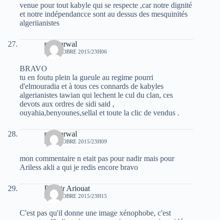
venue pour tout kabyle qui se respecte ,car notre dignité
et notre indépendancce sont au dessus des mesquinités
algeriianistes
moh arwal
29 OCTOBRE 2015/23H06
BRAVO
tu en foutu plein la gueule au regime pourri
d'elmouradia et à tous ces connards de kabyles
algerianistes tawian qui lechent le cul du clan, ces
devots aux ordres de sidi said ,
ouyahia,benyounes,sellal et toute la clic de vendus .
moh arwal
29 OCTOBRE 2015/23H09
mon commentaire n etait pas pour nadir mais pour
Ariless akli a qui je redis encore bravo
Bachir Ariouat
29 OCTOBRE 2015/23H15
C'est pas qu'il donne une image xénophobe, c'est