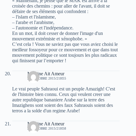
« Maintenant, je pense que le MAK est arrivé à la
croisée des chemins : pour aller de l'avant, il doit se
défaire de ses éléments qui confondent :
– l'islam et l'islamisme,
– l'arabe et l'arabisme,
– l'autonomie et l'indépendance.
En un mot, il doit cesser de donner l'image d'un
mouvement extrémiste et xénophobe. »
C’est cela ! Vous ne saviez pas que vous aviez choisi le
meilleur fossoyeur pour ce mouvement et que dans tout
mouvement politique ce sont toujours les plus radicaux
qui finissent par l’emporter !
Massine Ait Ameur
29 OCTOBRE 2015/21H55
Le vrai peuple Sahraoui est un peuple Amazigh! C'est
de l'histoire bien connu. Ceux qui veulent creer une
autre republique bananiere Arabe sur la terre des
Imazighens sont soient des faux Sahraouis soient des
terros a la solde d'un regime Arabe!
Massine Ait Ameur
29 OCTOBRE 2015/21H58