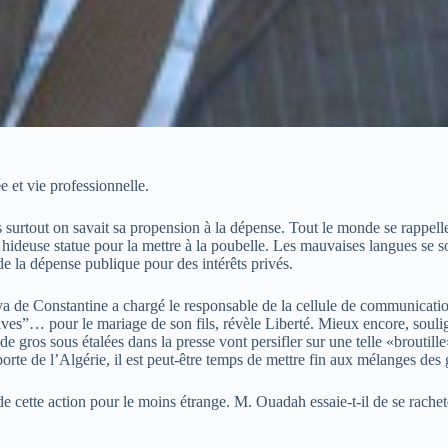
 et vie professionnelle.
is surtout on savait sa propension à la dépense. Tout le monde se rappe
hideuse statue pour la mettre à la poubelle. Les mauvaises langues se so
de la dépense publique pour des intérêts privés.
laya de Constantine a chargé le responsable de la cellule de communicati
tives”… pour le mariage de son fils, révèle Liberté. Mieux encore, soulig
s de gros sous étalées dans la presse vont persifler sur une telle «brouti
porte de l’Algérie, il est peut-être temps de mettre fin aux mélanges des 
 de cette action pour le moins étrange. M. Ouadah essaie-t-il de se rachet