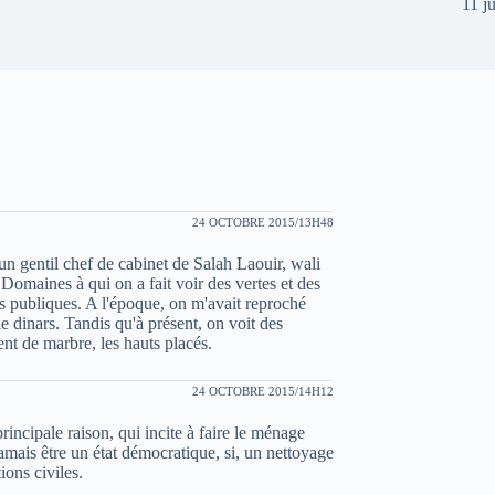
11 j
24 OCTOBRE 2015/13H48
 un gentil chef de cabinet de Salah Laouir, wali
 Domaines à qui on a fait voir des vertes et des
s publiques. A l'époque, on m'avait reproché
lle dinars. Tandis qu'à présent, on voit des
ent de marbre, les hauts placés.
24 OCTOBRE 2015/14H12
principale raison, qui incite à faire le ménage
 jamais être un état démocratique, si, un nettoyage
ions civiles.