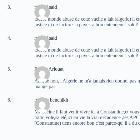
mhand said
tout le monde abuse de cette vache a lait (algerie) il en
justice ni de factures a payer. a bon entendeur ! salut!
mhand said
tout le monde abuse de cette vache a lait (algerie) il en
justice ni de factures a payer. a bon entendeur ! salut!
Bachir Ariouat
Ah que non, l'Algérie ne m'a jamais rien donné, pas m
mange pas.
mounis benchikh
Mr Yacine il faut venir vivre ici à Constantine,et vou
trafic,vole,saleté,ici en vie la vrai décadence ,les APC
(Constantine) tiens encore bon,c'est parce-qu' il a du 