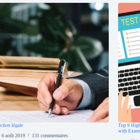
ction légale
Top 9 High
with Exam
6 août 2019
131 commentaires