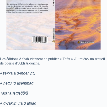
Les éditions Achab viennent de publier « Tafat » -Lumière- un recueil
de poésie d’Akli Akkache.
Azekka a d-inqer yiṭij
A nettu iḍ asemmaḍ
Tafat a tettfeǧǧiǧ
A d-yakwi ula d ablaḍ