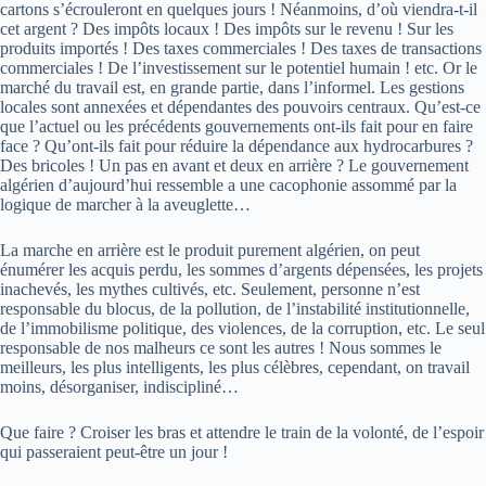
cartons s’écrouleront en quelques jours ! Néanmoins, d’où viendra-t-il
cet argent ? Des impôts locaux ! Des impôts sur le revenu ! Sur les
produits importés ! Des taxes commerciales ! Des taxes de transactions
commerciales ! De l’investissement sur le potentiel humain ! etc. Or le
marché du travail est, en grande partie, dans l’informel. Les gestions
locales sont annexées et dépendantes des pouvoirs centraux. Qu’est-ce
que l’actuel ou les précédents gouvernements ont-ils fait pour en faire
face ? Qu’ont-ils fait pour réduire la dépendance aux hydrocarbures ?
Des bricoles ! Un pas en avant et deux en arrière ? Le gouvernement
algérien d’aujourd’hui ressemble a une cacophonie assommé par la
logique de marcher à la aveuglette…
La marche en arrière est le produit purement algérien, on peut
énumérer les acquis perdu, les sommes d’argents dépensées, les projets
inachevés, les mythes cultivés, etc. Seulement, personne n’est
responsable du blocus, de la pollution, de l’instabilité institutionnelle,
de l’immobilisme politique, des violences, de la corruption, etc. Le seul
responsable de nos malheurs ce sont les autres ! Nous sommes le
meilleurs, les plus intelligents, les plus célèbres, cependant, on travail
moins, désorganiser, indiscipliné…
Que faire ? Croiser les bras et attendre le train de la volonté, de l’espoir
qui passeraient peut-être un jour !