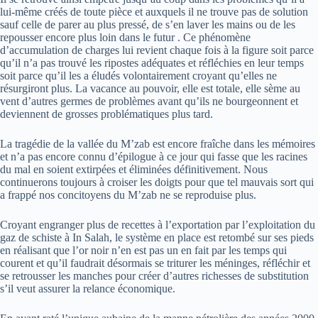
lui-même créés de toute pièce et auxquels il ne trouve pas de solution
sauf celle de parer au plus pressé, de s’en laver les mains ou de les
repousser encore plus loin dans le futur . Ce phénomène
d’accumulation de charges lui revient chaque fois à la figure soit parce
qu’il n’a pas trouvé les ripostes adéquates et réfléchies en leur temps
soit parce qu’il les a éludés volontairement croyant qu’elles ne
résurgiront plus. La vacance au pouvoir, elle est totale, elle sème au
vent d’autres germes de problèmes avant qu’ils ne bourgeonnent et
deviennent de grosses problématiques plus tard.
La tragédie de la vallée du M’zab est encore fraîche dans les mémoires
et n’a pas encore connu d’épilogue à ce jour qui fasse que les racines
du mal en soient extirpées et éliminées définitivement. Nous
continuerons toujours à croiser les doigts pour que tel mauvais sort qui
a frappé nos concitoyens du M’zab ne se reproduise plus.
Croyant engranger plus de recettes à l’exportation par l’exploitation du
gaz de schiste à In Salah, le système en place est retombé sur ses pieds
en réalisant que l’or noir n’en est pas un en fait par les temps qui
courent et qu’il faudrait désormais se triturer les méninges, réfléchir et
se retrousser les manches pour créer d’autres richesses de substitution
s’il veut assurer la relance économique.