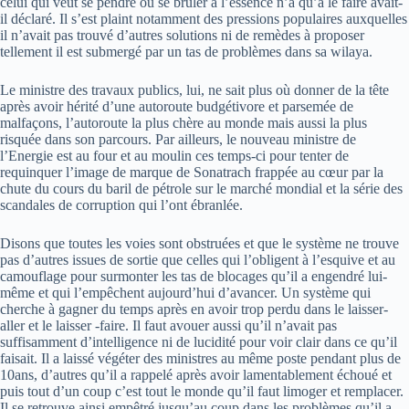
celui qui veut se pendre ou se brûler à l’essence n’a qu’à le faire avait-
il déclaré. Il s’est plaint notamment des pressions populaires auxquelles
il n’avait pas trouvé d’autres solutions ni de remèdes à proposer
tellement il est submergé par un tas de problèmes dans sa wilaya.
Le ministre des travaux publics, lui, ne sait plus où donner de la tête
après avoir hérité d’une autoroute budgétivore et parsemée de
malfaçons, l’autoroute la plus chère au monde mais aussi la plus
risquée dans son parcours. Par ailleurs, le nouveau ministre de
l’Energie est au four et au moulin ces temps-ci pour tenter de
requinquer l’image de marque de Sonatrach frappée au cœur par la
chute du cours du baril de pétrole sur le marché mondial et la série des
scandales de corruption qui l’ont ébranlée.
Disons que toutes les voies sont obstruées et que le système ne trouve
pas d’autres issues de sortie que celles qui l’obligent à l’esquive et au
camouflage pour surmonter les tas de blocages qu’il a engendré lui-
même et qui l’empêchent aujourd’hui d’avancer. Un système qui
cherche à gagner du temps après en avoir trop perdu dans le laisser-
aller et le laisser -faire. Il faut avouer aussi qu’il n’avait pas
suffisamment d’intelligence ni de lucidité pour voir clair dans ce qu’il
faisait. Il a laissé végéter des ministres au même poste pendant plus de
10ans, d’autres qu’il a rappelé après avoir lamentablement échoué et
puis tout d’un coup c’est tout le monde qu’il faut limoger et remplacer.
Il se retrouve ainsi empêtré jusqu’au coup dans les problèmes qu’il a