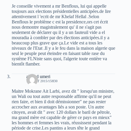
Je conseille vivement a mr Benflous, lui qui appelle
toujours aux elections présidentielles anticipées.de lire
attentivement l 'ecrit de mr Khelaf Hellal .Selon
Benflous le problème c est la presidence,ors cet écrit
nous demontre magistralement qu' il ne s'agit pas
seulement de déclarer qu il y a un fauteuil vide a el
mouradia à combler par des élections anticipées.il y a
beaucoup plus grave que ça.Le vide est a tous les
niveaux de l'Etat .Il y a le feu dans la maison algerie que
seul le peuple peut éteindre en faisant table rase du
système FLNiste sans quoi, l'algerie toute entière va
bientôt flamber.
ahmed umeri
17 AOÛT 2015/15H30
Maitre Mokrane Ait Larbi, avez dit " lorsqu'un ministre,
un Wali ou tout autre responsable affirme qu'il ne peut
rien faire, et bien il doit démissionner" ne pas rester
accrocher aux avantages liés a son poste. Un autre
citoyen, avait dit " avec 120 dollars le baril de pétrole,
ma grand mère est capable de gérer ce pays en mieux"
les hommes et femmes les vrais, réussissent pendant la
période de crise.Les pantins a leurs tête le grand