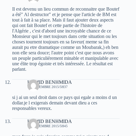
Il est devenu un lieu commun de reconnaitre que Boutef
a été" Al destructor" et je pense que l'article de BM est
tout à fait à sa place. Mais il faut ajouter deux aspects
qui ont fait Boutef et cette partie de l'histoire de
l'Algérie , c'est d'abord une incroyable chance de ce
Monsieur qui le met toujours dans cette situation ou les
choses tournent toujours en sa faveur( meme sa fin
aurait pu etre dramatique comme un Moubarak,) eh ben
non elle sera douce; l'autre point c'est que nous avons
un peuple particuliérement minable et manipulable avec
une élite trop égoiste et trés intéressée. Le résultat est
parlant.
HAMID BENHMIDA
11 NOVEMBRE 2015/5H37
si j ai un seul droit dans ce pays qui egale a moins d un
dollar.je l exigerais demain devant dieu a ces
responsables vereux.
HAMID BENHMIDA
11 NOVEMBRE 2015/5H45