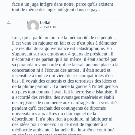
face à un juge intègre dans notre, parce qu'ils existent
tout de même des juges intègrent dans ce pays.
khelaf hellal
2 AOÛT 2015/11H00
Lui , qui a parlé un jour de la médiocrité de ce peuple ,
il est venu en rajouter en fait et ce n'est plus à démonter
, le resultat de sa gouvernance est catastrophique. En
s'appuyant sur ses ergots aux 4 quarts de président , il
n'écoutait et ne parlait qu'à lui-même, il était aborbé par
sa paranoia revancharde qui ne laissait aucune place à la
concertation ni à l'écoute des autres , il était sourd et
insensible à tout ce qui vient de ses compatriotes d'en
bas , il voyait des ennemis et des terroristes des idées et
de la plume partout . Il a mené la guerre à l'intelligentsia
du pays tout comme l'avait fait le terrorisme islamiste. Il
a accordé des crédits, des avantages matériels et établi
des régistres de commerce aux naufragés de la scolarité
pendant qu'il crachait des contingents de dipomés
universitaires aux affres du chômage et de la
déperdition. Il n'a plus rien à produire, ni fabriquer ni
des idées pour concevoir si ce n'est de rajouter à la
médiocrité ambiante à laquelle il a lui-même contribué