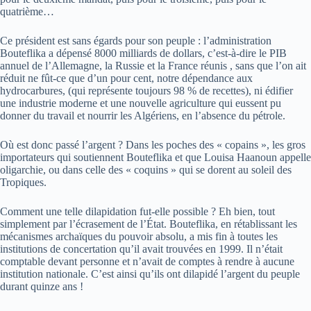
quatrième…
Ce président est sans égards pour son peuple : l’administration
Bouteflika a dépensé 8000 milliards de dollars, c’est-à-dire le PIB
annuel de l’Allemagne, la Russie et la France réunis , sans que l’on ait
réduit ne fût-ce que d’un pour cent, notre dépendance aux
hydrocarbures, (qui représente toujours 98 % de recettes), ni édifier
une industrie moderne et une nouvelle agriculture qui eussent pu
donner du travail et nourrir les Algériens, en l’absence du pétrole.
Où est donc passé l’argent ? Dans les poches des « copains », les gros
importateurs qui soutiennent Bouteflika et que Louisa Haanoun appelle
oligarchie, ou dans celle des « coquins » qui se dorent au soleil des
Tropiques.
Comment une telle dilapidation fut-elle possible ? Eh bien, tout
simplement par l’écrasement de l’État. Bouteflika, en rétablissant les
mécanismes archaïques du pouvoir absolu, a mis fin à toutes les
institutions de concertation qu’il avait trouvées en 1999. Il n’était
comptable devant personne et n’avait de comptes à rendre à aucune
institution nationale. C’est ainsi qu’ils ont dilapidé l’argent du peuple
durant quinze ans !