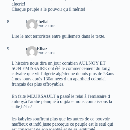
algerie!
Chaque peuple a le pouvoir qu il mérite!
khelaf hellal
3 AOÛT 2015/10H03
Lire le mot terroristes entre guillemets dans le texte.
elvez Elbaz
3 AOÛT 2015/13H39
L histoire nous dira un jour combien AULNOY ET
SON EMISSAIRE ont été le commencement du long
calvaire que vit l'algérie algérienne depuis plus de 53ans
à nos jours,aprés 130années d un apartheid colonial
français des plus effroyables.
En faite MEURSAULT a passé le relai à l'emissaire d
aulnoy,à l'arabe planqué à oujda et nous connaissons la
suite,hélas!
les kabyles souffrent plus que les autres de ce pouvoir
maffieux et indû juste parceque ce peuple est le seul qui
est conscient de son identité et de sa légitimité