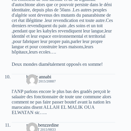
d'autochtone alors que ce pouvoir persiste dans le déni
identitaire, depuis plus de 50ans .Les autres peuples
d'algérie sont devenus des mutants du panarabisme de
cet état illégitime .leur revendication est toute autre.Ces
dreniers revendiquent du pain ,des soins et un toit
,pendant que les kabyles revendiquent leur langue,leur
identité et leur espace environnemental et territorial
,pour fabriquer leur propre pain,parler leur propre
langue et pour construire leurs maisons,leurs
hôpitaux,leurs ecoles….
Deux mondes diamétalement opposés en somme!
bachir annabi
8 AOÛT 2015/20H07
l'ANP parlons encore le plus bas des gradés perçoit le
salaaire des fonctionnaire de toute une commune alors
comment ne pas faire passer boutef avant la nation les
marocains disent ALLAH EL MALIK OUA
ELWATAN sic…..
salam benzzedine
13 AOÛT 2015/9H33