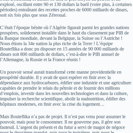
explosé, oscillant entre 90 et 130 dollars la baril (voire plus, à certaines
périodes) entraînant des recettes proches de 6000 milliards de dinars,
soit six fois plus que sous Zéreoual.
C’était l’époque bénite où l’Algérie figurait parmi les grandes nations
prospères, solidement installée dans le haut du classement par PIB de
la Banque mondiale, devant la Belgique, la Suisse ou l’Autriche !
Nous étions la 34e nation la plus riche de la Terre ! L’équipe
Bouteflika a donc pu disposer en 15 années de 90 000 milliards de
dinars soit 800 milliards de dollars, c’est-à-dire le PIB annuel de
l’Allemagne, la Russie et la France réunis !
Un pouvoir sensé aurait transformé cette manne providentielle en
prospérité durable. Il y avait de quoi espérer en finir avec la
dépendance aux hydrocarbures, édifier une industrie et une agriculture
capables de prendre le relais du pétrole et de fournir des millions
d’emplois, investir dans les nouvelles technologies et dans la culture,
impulser la recherche scientifique, abolir la malnutrition, édifier des
hôpitaux modernes, en finir avec la crise du logement…
Mais Bouteflika n’a pas de projet. Il n’est pas venu pour assumer le
pouvoir, mais pour le consommer. Il ne gouverne pas, il gère son
fauteuil. L’argent du présent et du futur a servi de magot de négoce
pour le deuxième mandat, puis pour le troisième, puis pour le