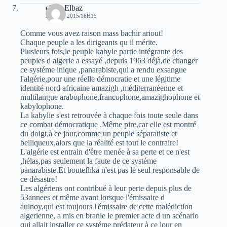
elvez Elbaz
2 AOÛT 2015/16H15
Comme vous avez raison mass bachir ariout!
Chaque peuple a les dirigeants qu il mérite.
Plusieurs fois,le peuple kabyle partie intégrante des
peuples d algerie a essayé ,depuis 1963 déjà,de changer
ce systéme inique ,panarabiste,qui a rendu exsangue
l'algérie,pour une réelle démocratie et une légitime
identité nord africaine amazigh ,méditerranéenne et
multilangue arabophone,francophone,amazighophone et
kabylophone.
La kabylie s'est retrouvée à chaque fois toute seule dans
ce combat démocratique .Même pire,car elle est montré
du doigt,à ce jour,comme un peuple séparatiste et
belliqueux,alors que la réalité est tout le contraire!
L'algérie est entrain d'être menée à sa perte et ce n'est
,hélas,pas seulement la faute de ce systéme
panarabiste.Et bouteflika n'est pas le seul responsable de
ce désastre!
Les algériens ont contribué à leur perte depuis plus de
53annees et même avant lorsque l'émissaire d
aulnoy,qui est toujours l'émissaire de cette malédiction
algerienne, a mis en branle le premier acte d un scénario
qui allait installer ce systéme prédateur à ce jour en