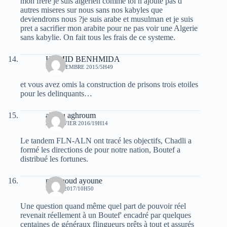
mon frere je suis algerien comme toi n ajoute pas d
autres miseres sur nous sans nos kabyles que
deviendrons nous ?je suis arabe et musulman et je suis
pret a sacrifier mon arabite pour ne pas voir une Algerie
sans kabylie. On fait tous les frais de ce systeme.
HAMID BENHMIDA
11 NOVEMBRE 2015/5H49
et vous avez omis la construction de prisons trois etoiles
pour les delinquants…
allilou aghroum
24 JANVIER 2016/19H14
Le tandem FLN-ALN ont tracé les objectifs, Chadli a
formé les directions de pour notre nation, Boutef a
distribué les fortunes.
messaoud ayoune
7 JUIN 2017/10H50
Une question quand même quel part de pouvoir réel
revenait réellement à un Boutef' encadré par quelques
centaines de généraux flingueurs prêts à tout et assurés