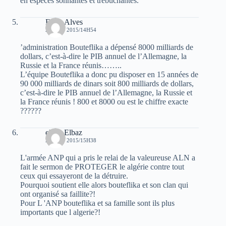
en espéces sonnantes et trébuchantes.
Fares Alves
2 AOÛT 2015/14H54
’administration Bouteflika a dépensé 8000 milliards de
dollars, c’est-à-dire le PIB annuel de l’Allemagne, la
Russie et la France réunis……..
L’équipe Bouteflika a donc pu disposer en 15 années de
90 000 milliards de dinars soit 800 milliards de dollars,
c’est-à-dire le PIB annuel de l’Allemagne, la Russie et
la France réunis ! 800 et 8000 ou est le chiffre exacte
??????
elvez Elbaz
2 AOÛT 2015/15H38
L'armée ANP qui a pris le relai de la valeureuse ALN a
fait le sermon de PROTEGER le algérie contre tout
ceux qui essayeront de la détruire.
Pourquoi soutient elle alors bouteflika et son clan qui
ont organisé sa faillite?!
Pour L 'ANP bouteflika et sa famille sont ils plus
importants que l algerie?!