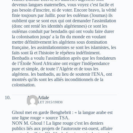
devenus langues maternelles, vous voyez c'est facile et
pas besoin d'inscrire, ni de voter. Encore bravo, la vérité
finie toujours par Jaillir. pour les oulémas (3oumas) ils
oublient que se sont eux qui ont demander l'assimilation
(donc ont renié les identités algériennes) ce sont les
oulémas conduit par bendadis qui ont voulu faire durer
la colonisation jusqu' a la fin du monde en voulant
mettre définitivement les algériens sous domination
française, les assimilationnistes se sont les islamistes, les
faits sont là et l'histoire le répétera indéfiniment.
Benbadis a voulu l'assimilation après que les fondateurs
de l’Étoile Nord Africaine ont exiger l'indépendance
pure et simple, de toute l’Algérie et de tous les
algériens. les banbadis, au lieu de soutenir l'ENA, ont
montrés qu'ils sont les alliés inconditionnels de la
colonisation.
Atala Atlale
31 JUILLET 2015/19H30
Ghoul met en garde Benghebrit : « la langue arabe est
une ligne rouge » source TSA.
NON M. Ghoul ! La ligne rouge c'est les deniers
publics liés aux projets de l'autoroute est-ouest, affaire