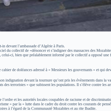
it-in devant l’ambassade d’Algérie à Paris.
officiel du collectif de «dénoncer et s’indigner des massacres des Mozab
celui-ci, bien que préalablement informé par le collectif a opposé une f
e cahier de doléances adressé à « Messieurs les gouvernants » et qui dev
n indignation devant la tournure qu’ont pris les évènements dans la val
ats des terroristes » que subissent les populations. Il s’élève contre les
ordre et les autorités locales coupables de racisme et de discriminatio
sme » par la « lutte dans le cadre du droit contre les courants de pensée
atoires à l’égard de la Communauté Mozabites et au rite Ibadite.