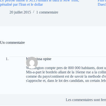
Le pétrole baisse à 50,15 dollars le baril à New York,
Plus 
pénalisé par l'Iran et le dollar
Daec
20 juillet 2015
1 commentaire
Un commentaire
Massinissa opine
Washington compte pres de 800 000 habitants, dont un
Mis-a-part le bordelo allant de la 16eme rue a la collin
comme du pays/continent est de savoir la methode d'e
s'approche et, dans le lot des candidats, un certain Je
Les commentaires sont fer