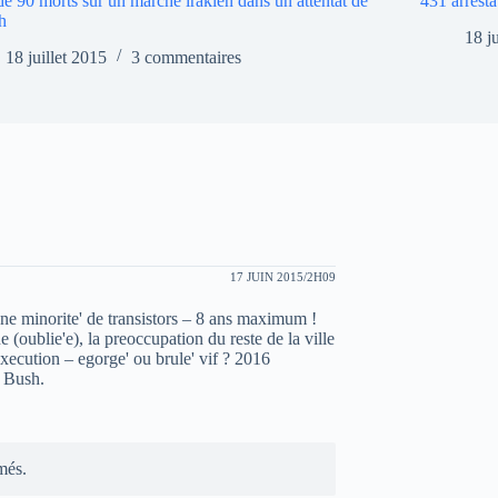
de 90 morts sur un marché irakien dans un attentat de
431 arresta
h
18 j
18 juillet 2015
3 commentaires
17 JUIN 2015/2H09
e minorite' de transistors – 8 ans maximum !
e (oublie'e), la preoccupation du reste de la ville
xecution – egorge' ou brule' vif ? 2016
b Bush.
més.