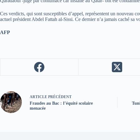
Qaradaoui -jugé par contumace car installé au Qatar- ont été condamné
Ces verdicts, qui sont susceptibles d’appel, représentent un nouveau cou
actuel président Abdel Fattah al-Sissi. Ce dernier n’a jamais caché sa vo
AFP
ARTICLE
PRÉCÉDENT
Fraudes au Bac : l’équité scolaire
Tuni
menacée