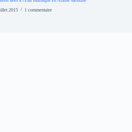
tions liées à l'Etat islamique en Arabie saoudite
uillet 2015
1 commentaire