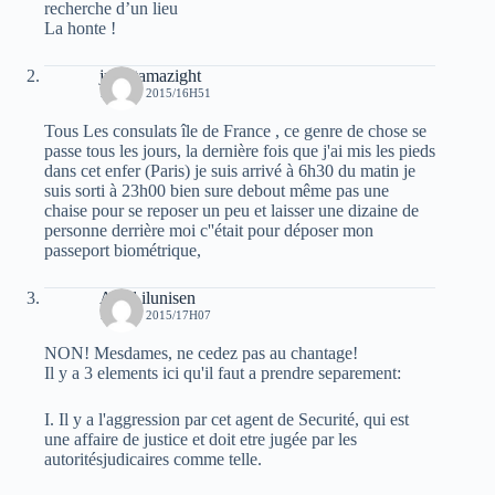
recherche d’un lieu
La honte !
juba tamazight
16 JUIN 2015/16H51
Tous Les consulats île de France , ce genre de chose se
passe tous les jours, la dernière fois que j'ai mis les pieds
dans cet enfer (Paris) je suis arrivé à 6h30 du matin je
suis sorti à 23h00 bien sure debout même pas une
chaise pour se reposer un peu et laisser une dizaine de
personne derrière moi c''était pour déposer mon
passeport biométrique,
Aksil ilunisen
16 JUIN 2015/17H07
NON! Mesdames, ne cedez pas au chantage!
Il y a 3 elements ici qu'il faut a prendre separement:
I. Il y a l'aggression par cet agent de Securité, qui est
une affaire de justice et doit etre jugée par les
autoritésjudicaires comme telle.