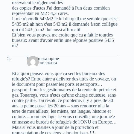
recevaient le règlement des
des copies d'actes J'ai demandé à l'un deux combien
représentait en M2 54,35 ares.
Il me répondit 543M2 je lui dit qu'il me semble que c'est
5435 m2 ah non c'est 543 m2 il demande à son collègue
qui dit 543 ,5 m2 .lui aussi affirmatif
Et bien vous pouvez me croire que ca a fait le tourdes
bureaux avant d'avoir enfin une réponse positive 5435
m2
Massinissa opine
17 JUIN 2015/16H04
Et a quoi pensez-vous que ca sert les bureaux des
refugie's? Entre autre a delivrer des titres de voyage, ou
le document pour passer les ports et aeroports…
passport. Pour les gestionnaires de la rente du petrole et
gaz Touaregs, vous n'etes qu'une charge couteuse, sans
contre-partie. J'ai resolu ce probleme, il y a pres de 30
ans, a peine passe' les 20 ans – sans renoncer ni a la
terre de mes ailleux, les miens, ma langue, histoire et
culture… mon heritage. Je vous conseille, une journe'e
en masse au bureau de refugie's de l'ONU en Europe…
Mais si vous insistez a jouir de la protection et
representation de ces gens, alors jouissez !!!