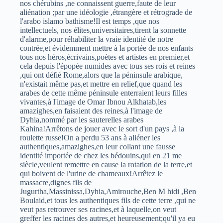
nos chérubins ,ne connaissent guerre,faute de leur
aliénation ;par une idéologie ,étrangère et rétrograde de
l'arabo islamo bathisme!Il est temps ,que nos
intellectuels, nos élites,universitaires,tirent la sonnette
d'alarme,pour réhabiliter la vraie identité de notre
contrée,et évidemment mettre à la portée de nos enfants
tous nos héros,écrivains,poètes et artistes en premier,et
cela depuis l'épopée numides avec tous ses rois et reines
,qui ont défié Rome,alors que la péninsule arabique,
n'existait même pas,et mettre en relief,que quand les
arabes de cette même péninsule enterraient leurs filles
vivantes,à l'image de Omar Ibnou Alkhatab,les
amazighes,en faisaient des reines,à l'image de
Dyhia,nommé par les sauterelles arabes
Kahina!Arrêtons de jouer avec le sort d'un pays ,à la
roulette russe!On a perdu 53 ans à aliéner les
authentiques,amazighes,en leur collant une fausse
identité importée de chez les bédouins,qui en 21 me
siècle,veulent remettre en cause la rotation de la terre,et
qui boivent de l'urine de chameaux!Arrêtez le
massacre,dignes fils de
Jugurtha,Massinissa,Dyhia,Amirouche,Ben M hidi ,Ben
Boulaid,et tous les authentiques fils de cette terre ,qui ne
veut pas retrouver ses racines,et à laquelle,on veut
greffer les racines des autres,et heureusement;qu'il ya eu