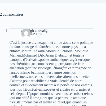
2 commentaires
amazigh zouvaligh
9 JUIN 2015/0H14
C'est la justice divine,qui met à nue ,toute cette politique
du faux et usage de faux!comme,si notre pays qui a
enfanté,Moufdi Zakaria,Mouloud Feraoun ,Mouloud
Mameri,Mohamed Dib, Assia Djebar…:et toute la
panoplie d'écrivains,poètes authentiques algériens,que
nos chérubins ,ne connaissent guerre,faute de leur
aliénation ;par une idéologie ,étrangère et rétrograde de
l'arabo islamo bathisme!Il est temps ,que nos
intellectuels, nos élites,universitaires,tirent la sonnette
d'alarme,pour réhabiliter la vraie identité de notre
contrée,et évidemment mettre à la portée de nos enfants
tous nos héros,écrivains,poètes et artistes en premier,et
cela depuis l'épopée numides avec tous ses rois et reines
,qui ont défié Rome,alors que la péninsule arabique,
n'existait même pas,et mettre en relief,que quand les