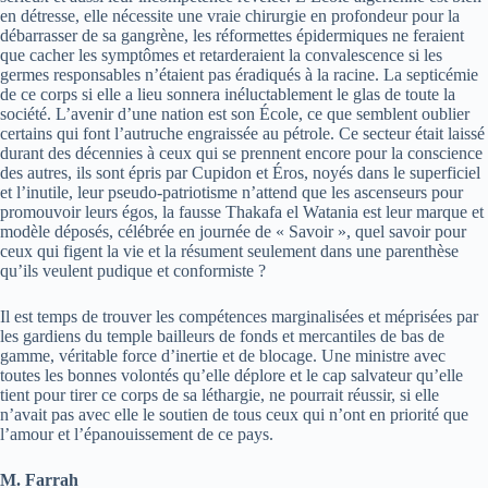
en détresse, elle nécessite une vraie chirurgie en profondeur pour la
débarrasser de sa gangrène, les réformettes épidermiques ne feraient
que cacher les symptômes et retarderaient la convalescence si les
germes responsables n’étaient pas éradiqués à la racine. La septicémie
de ce corps si elle a lieu sonnera inéluctablement le glas de toute la
société. L’avenir d’une nation est son École, ce que semblent oublier
certains qui font l’autruche engraissée au pétrole. Ce secteur était laissé
durant des décennies à ceux qui se prennent encore pour la conscience
des autres, ils sont épris par Cupidon et Éros, noyés dans le superficiel
et l’inutile, leur pseudo-patriotisme n’attend que les ascenseurs pour
promouvoir leurs égos, la fausse Thakafa el Watania est leur marque et
modèle déposés, célébrée en journée de « Savoir », quel savoir pour
ceux qui figent la vie et la résument seulement dans une parenthèse
qu’ils veulent pudique et conformiste ?
Il est temps de trouver les compétences marginalisées et méprisées par
les gardiens du temple bailleurs de fonds et mercantiles de bas de
gamme, véritable force d’inertie et de blocage. Une ministre avec
toutes les bonnes volontés qu’elle déplore et le cap salvateur qu’elle
tient pour tirer ce corps de sa léthargie, ne pourrait réussir, si elle
n’avait pas avec elle le soutien de tous ceux qui n’ont en priorité que
l’amour et l’épanouissement de ce pays.
M. Farrah