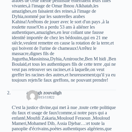
arabes de cette même péninsule enterraient leurs filles
vivantes,à l'image de Omar Ibnou Alkhatab,les
amazighes,en faisaient des reines,à l'image de
Dyhia,nommé par les sauterelles arabes
Kahina!Arrêtons de jouer avec le sort d'un pays ,à la
roulette russe!On a perdu 53 ans à aliéner les
authentiques,amazighes,en leur collant une fausse
identité importée de chez les bédouins,qui en 21 me
siècle,veulent remettre en cause la rotation de la terre,et
qui boivent de l'urine de chameaux!Arrêtez le
massacre,dignes fils de
Jugurtha,Massinissa,Dyhia,Amirouche,Ben M hidi ,Ben
Boulaid,et tous les authentiques fils de cette terre ,qui ne
veut pas retrouver ses racines,et à laquelle,on veut
greffer les racines des autres,et heureusement;qu'il ya eu
toujours rejets!le faux greffons, ne pouvant prendre!
amazigh zouvaligh
9 JUIN 2015/11H22
C'est la justice divine,qui met à nue ,toute cette politique
du faux et usage de faux!comme,si notre pays qui a
enfanté,Moufdi Zakaria,Mouloud Feraoun ,Mouloud
Mameri,Mohamed Dib, Assia Djebar…:et toute la
panoplie d'écrivains,poètes authentiques algériens,que