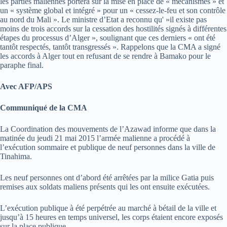
les parties maliennes portera sur la mise en place de « mécanismes » et
un « système global et intégré » pour un « cessez-le-feu et son contrôle
au nord du Mali ». Le ministre d’Etat a reconnu qu' »il existe pas
moins de trois accords sur la cessation des hostilités signés à différentes
étapes du processus d’Alger », soulignant que ces derniers « ont été
tantôt respectés, tantôt transgressés ». Rappelons que la CMA a signé
les accords à Alger tout en refusant de se rendre à Bamako pour le
paraphe final.
Avec AFP/APS
Communiqué de la CMA
La Coordination des mouvements de l’Azawad informe que dans la
matinée du jeudi 21 mai 2015 l’armée malienne a procédé à
l’exécution sommaire et publique de neuf personnes dans la ville de
Tinahima.
Les neuf personnes ont d’abord été arrêtées par la milice Gatia puis
remises aux soldats maliens présents qui les ont ensuite exécutées.
L’exécution publique à été perpétrée au marché à bétail de la ville et
jusqu’à 15 heures en temps universel, les corps étaient encore exposés
sur la place publique.