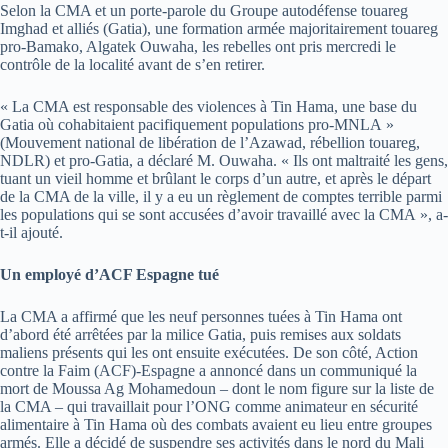
Selon la CMA et un porte-parole du Groupe autodéfense touareg
Imghad et alliés (Gatia), une formation armée majoritairement touareg
pro-Bamako, Algatek Ouwaha, les rebelles ont pris mercredi le
contrôle de la localité avant de s’en retirer.
« La CMA est responsable des violences à Tin Hama, une base du
Gatia où cohabitaient pacifiquement populations pro-MNLA »
(Mouvement national de libération de l’Azawad, rébellion touareg,
NDLR) et pro-Gatia, a déclaré M. Ouwaha. « Ils ont maltraité les gens,
tuant un vieil homme et brûlant le corps d’un autre, et après le départ
de la CMA de la ville, il y a eu un règlement de comptes terrible parmi
les populations qui se sont accusées d’avoir travaillé avec la CMA », a-
t-il ajouté.
Un employé d’ACF Espagne tué
La CMA a affirmé que les neuf personnes tuées à Tin Hama ont
d’abord été arrêtées par la milice Gatia, puis remises aux soldats
maliens présents qui les ont ensuite exécutées. De son côté, Action
contre la Faim (ACF)-Espagne a annoncé dans un communiqué la
mort de Moussa Ag Mohamedoun – dont le nom figure sur la liste de
la CMA – qui travaillait pour l’ONG comme animateur en sécurité
alimentaire à Tin Hama où des combats avaient eu lieu entre groupes
armés. Elle a décidé de suspendre ses activités dans le nord du Mali