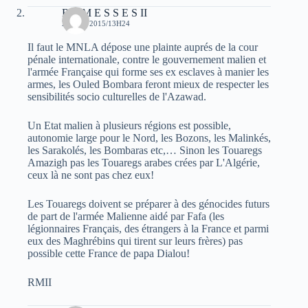
R A M E S S E S II
23 MAI 2015/13H24
Il faut le MNLA dépose une plainte auprés de la cour
pénale internationale, contre le gouvernement malien et
l'armée Française qui forme ses ex esclaves à manier les
armes, les Ouled Bombara feront mieux de respecter les
sensibilités socio culturelles de l'Azawad.
Un Etat malien à plusieurs régions est possible,
autonomie large pour le Nord, les Bozons, les Malinkés,
les Sarakolés, les Bombaras etc,… Sinon les Touaregs
Amazigh pas les Touaregs arabes crées par L'Algérie,
ceux là ne sont pas chez eux!
Les Touaregs doivent se préparer à des génocides futurs
de part de l'armée Malienne aidé par Fafa (les
légionnaires Français, des étrangers à la France et parmi
eux des Maghrébins qui tirent sur leurs frères) pas
possible cette France de papa Dialou!
RMII