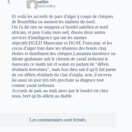
sarah sadim
23 MAI 2015/15H11
Et voilà les accords de paix d'alger à coups de chéques
de Bouteflika ou menent les maliens du nord.
On l'a dit rien ne stoppera ce bordel sahélien et nord
africain, et puis Gatia mon oeil, disons deux autres
services d'intelligence qui ont les memes
objectifs:DGED Marocaine et DGSE Francaise, et les
cocus d'alger font dans les réunions des hotels cinq
étoiles et distribuent des chéques.Lamamra insolence ou
idiotie grabataire suit le chemin de yazid zerhouni le
marocain ce matin sur el watan en parlant de "débris
résiduels terroristes", mais bon dieu sait il qu'il fait partie
de ces débris résiduels du clan d'oujda, non, il recevra
lui aussi un jour trés trés prochain sa disgrace tout
comme yazid zerhouni.
Accords de paix au mali alors que le bordel est chez
nous, bref qu'ils aillent au diable.
Les commentaires sont fermés.