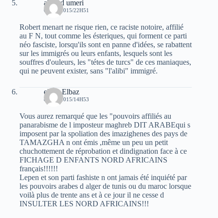
ahmed umeri
6 MAI 2015/22H51
Robert menart ne risque rien, ce raciste notoire, affilié
au F N, tout comme les ésteriques, qui forment ce parti
néo fasciste, lorsqu'ils sont en panne d'idées, se rabattent
sur les immigrés ou leurs enfants, lesquels sont les
souffres d'ouleurs, les "tétes de turcs" de ces maniaques,
qui ne peuvent exister, sans "l'alibi" immigré.
elvez Elbaz
8 MAI 2015/14H53
Vous aurez remarqué que les "pouvoirs affiliés au
panarabisme de l imposteur maghreb DIT ARABEqui s
imposent par la spoliation des imazighenes des pays de
TAMAZGHA n ont émis ,même un peu un petit
chuchottement de réprobation et dindignation face à ce
FICHAGE D ENFANTS NORD AFRICAINS
français!!!!!!
Lepen et son parti fashiste n ont jamais été inquiété par
les pouvoirs arabes d alger de tunis ou du maroc lorsque
voilà plus de trente ans et à ce jour il ne cesse d
INSULTER LES NORD AFRICAINS!!!