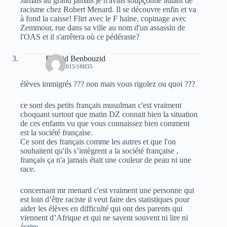
Jamais au grand jamais je n'avais soupçonné autant de
racisme chez Robert Menard. Il se découvre enfin et va
à fond la caisse! Flirt avec le F haine, copinage avec
Zemmour, rue dans sa ville au nom d'un assassin de
l'OAS et il s'arrêtera où ce pédéraste?
Rachid Benbouzid
6 MAI 2015/18H35
élèves immigrés ??? non mais vous rigolez ou quoi ???
ce sont des petits français musulman c'est vraiment
choquant surtout que matin DZ connait bien la situation
de ces enfants vu que vous connaissez bien comment
est la société française.
Ce sont des français comme les autres et que l'on
souhaitent qu'ils s’intègrent a la société française ,
français ça n'a jamais était une couleur de peau ni une
race.
concernant mr menard c'est vraiment une personne qui
est loin d’être raciste il veut faire des statistiques pour
aider les élèves en difficulté qui ont des parents qui
viennent d’Afrique et qui ne savent souvent ni lire ni
écrire.