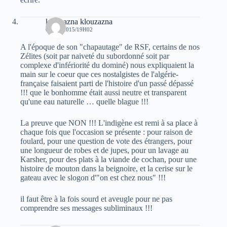
klouzazna klouzazna
6 MAI 2015/19H02
A l'époque de son "chapautage" de RSF, certains de nos
Zélites (soit par naiveté du subordonné soit par
complexe d'infériorité du dominé) nous expliquaient la
main sur le coeur que ces nostalgistes de l'algérie-
française faisaient parti de l'histoire d'un passé dépassé
!!! que le bonhomme était aussi neutre et transparent
qu'une eau naturelle … quelle blague !!!
La preuve que NON !!! L'indigène est remi à sa place à
chaque fois que l'occasion se présente : pour raison de
foulard, pour une question de vote des étrangers, pour
une longueur de robes et de jupes, pour un lavage au
Karsher, pour des plats à la viande de cochan, pour une
histoire de mouton dans la beignoire, et la cerise sur le
gateau avec le slogon d'"on est chez nous" !!!
il faut être à la fois sourd et aveugle pour ne pas
comprendre ses messages subliminaux !!!