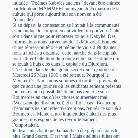
intitulée ‘’Poèmes Kabyles anciens’’ devant être animée
par Mouloud MAMMERI au niveau de la maison de la
culture qui porte aujourd’hui son nom en a été
l’étincelle).
Si au départ, la contestation se limitait à la communauté
estudiantine, le comportement violent du pouvoir l’ faite
sortir dans le rue pour embraser toute la Kabylie. Des
informations nous parvenant de Tizi-Ouzou faisant état
d’une répression féroce et même de viols d’étudiantes
nous a incités à organiser cette marche dans la capitale
pour attirer l’attention du monde entier sur le drame qui
se jouait à huis clos dans la capitale du Djurdjura.
C’est donc dans le plus grand secret que la journée du
Mercredi 26 Mars 1980 a été retenue. Pourquoi le
Mercredi ? : Nous nous sommes dit qu’il est préférable
que ce soit une journée où les étudiants seraient présents
tout en ayant la possibilité de ne pas renter le soir à
Boumerdes au cas où les choses tourneraient mal
(Week-end jeudi-vendredi) et ce fut le cas ; Beaucoup
d’étudiants ne sont effectivement pas, rentrés ce soir-là à
Boumerdes. Même si nos inquiétudes étaient des plus
grandes, nos espoirs de les revoir le Samedi
l’emportaient.
Je disais plus haut que la marche a été préparée dans le
plus Grand Secret. C’est vrai ! Mais quelques fuites ont