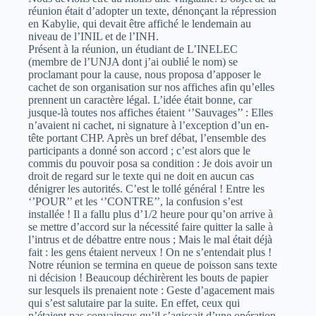
réunion était d’adopter un texte, dénonçant la répression
en Kabylie, qui devait être affiché le lendemain au
niveau de l’INIL et de l’INH.
Présent à la réunion, un étudiant de L’INELEC
(membre de l’UNJA dont j’ai oublié le nom) se
proclamant pour la cause, nous proposa d’apposer le
cachet de son organisation sur nos affiches afin qu’elles
prennent un caractère légal. L’idée était bonne, car
jusque-là toutes nos affiches étaient ‘’Sauvages’’ : Elles
n’avaient ni cachet, ni signature à l’exception d’un en-
tête portant CHP. Après un bref débat, l’ensemble des
participants a donné son accord ; c’est alors que le
commis du pouvoir posa sa condition : Je dois avoir un
droit de regard sur le texte qui ne doit en aucun cas
dénigrer les autorités. C’est le tollé général ! Entre les
‘’POUR’’ et les ‘’CONTRE’’, la confusion s’est
installée ! Il a fallu plus d’1/2 heure pour qu’on arrive à
se mettre d’accord sur la nécessité faire quitter la salle à
l’intrus et de débattre entre nous ; Mais le mal était déjà
fait : les gens étaient nerveux ! On ne s’entendait plus !
Notre réunion se termina en queue de poisson sans texte
ni décision ! Beaucoup déchirèrent les bouts de papier
sur lesquels ils prenaient note : Geste d’agacement mais
qui s’est salutaire par la suite. En effet, ceux qui
n’étaient pas convaincus qu’il s’agissait d’une opération