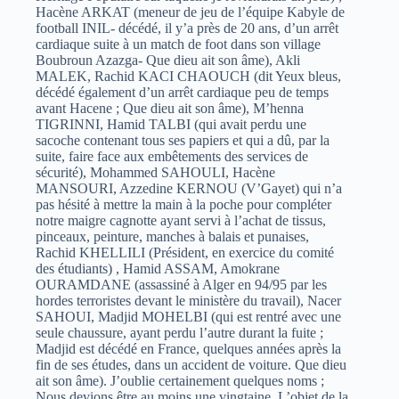
Hacène ARKAT (meneur de jeu de l’équipe Kabyle de
football INIL- décédé, il y’a près de 20 ans, d’un arrêt
cardiaque suite à un match de foot dans son village
Boubroun Azazga- Que dieu ait son âme), Akli
MALEK, Rachid KACI CHAOUCH (dit Yeux bleus,
décédé également d’un arrêt cardiaque peu de temps
avant Hacene ; Que dieu ait son âme), M’henna
TIGRINNI, Hamid TALBI (qui avait perdu une
sacoche contenant tous ses papiers et qui a dû, par la
suite, faire face aux embêtements des services de
sécurité), Mohammed SAHOULI, Hacène
MANSOURI, Azzedine KERNOU (V’Gayet) qui n’a
pas hésité à mettre la main à la poche pour compléter
notre maigre cagnotte ayant servi à l’achat de tissus,
pinceaux, peinture, manches à balais et punaises,
Rachid KHELLILI (Président, en exercice du comité
des étudiants) , Hamid ASSAM, Amokrane
OURAMDANE (assassiné à Alger en 94/95 par les
hordes terroristes devant le ministère du travail), Nacer
SAHOUI, Madjid MOHELBI (qui est rentré avec une
seule chaussure, ayant perdu l’autre durant la fuite ;
Madjid est décédé en France, quelques années après la
fin de ses études, dans un accident de voiture. Que dieu
ait son âme). J’oublie certainement quelques noms ;
Nous devions être au moins une vingtaine. L’objet de la