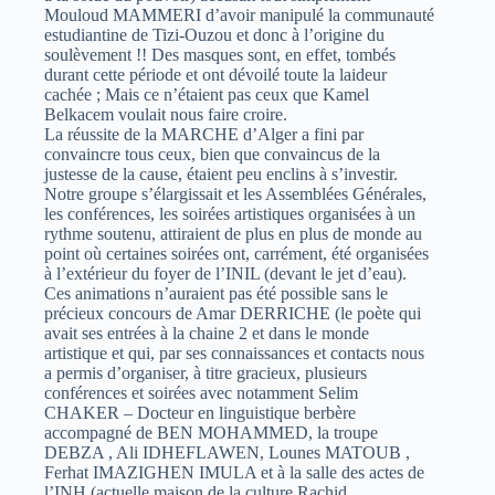
Mouloud MAMMERI d’avoir manipulé la communauté
estudiantine de Tizi-Ouzou et donc à l’origine du
soulèvement !! Des masques sont, en effet, tombés
durant cette période et ont dévoilé toute la laideur
cachée ; Mais ce n’étaient pas ceux que Kamel
Belkacem voulait nous faire croire.
La réussite de la MARCHE d’Alger a fini par
convaincre tous ceux, bien que convaincus de la
justesse de la cause, étaient peu enclins à s’investir.
Notre groupe s’élargissait et les Assemblées Générales,
les conférences, les soirées artistiques organisées à un
rythme soutenu, attiraient de plus en plus de monde au
point où certaines soirées ont, carrément, été organisées
à l’extérieur du foyer de l’INIL (devant le jet d’eau).
Ces animations n’auraient pas été possible sans le
précieux concours de Amar DERRICHE (le poète qui
avait ses entrées à la chaine 2 et dans le monde
artistique et qui, par ses connaissances et contacts nous
a permis d’organiser, à titre gracieux, plusieurs
conférences et soirées avec notamment Selim
CHAKER – Docteur en linguistique berbère
accompagné de BEN MOHAMMED, la troupe
DEBZA , Ali IDHEFLAWEN, Lounes MATOUB ,
Ferhat IMAZIGHEN IMULA et à la salle des actes de
l’INH (actuelle maison de la culture Rachid