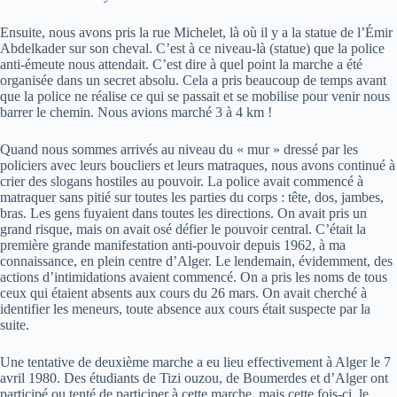
Ensuite, nous avons pris la rue Michelet, là où il y a la statue de l’Émir
Abdelkader sur son cheval. C’est à ce niveau-là (statue) que la police
anti-émeute nous attendait. C’est dire à quel point la marche a été
organisée dans un secret absolu. Cela a pris beaucoup de temps avant
que la police ne réalise ce qui se passait et se mobilise pour venir nous
barrer le chemin. Nous avions marché 3 à 4 km !
Quand nous sommes arrivés au niveau du « mur » dressé par les
policiers avec leurs boucliers et leurs matraques, nous avons continué à
crier des slogans hostiles au pouvoir. La police avait commencé à
matraquer sans pitié sur toutes les parties du corps : tête, dos, jambes,
bras. Les gens fuyaient dans toutes les directions. On avait pris un
grand risque, mais on avait osé défier le pouvoir central. C’était la
première grande manifestation anti-pouvoir depuis 1962, à ma
connaissance, en plein centre d’Alger. Le lendemain, évidemment, des
actions d’intimidations avaient commencé. On a pris les noms de tous
ceux qui étaient absents aux cours du 26 mars. On avait cherché à
identifier les meneurs, toute absence aux cours était suspecte par la
suite.
Une tentative de deuxième marche a eu lieu effectivement à Alger le 7
avril 1980. Des étudiants de Tizi ouzou, de Boumerdes et d’Alger ont
participé ou tenté de participer à cette marche, mais cette fois-ci, le