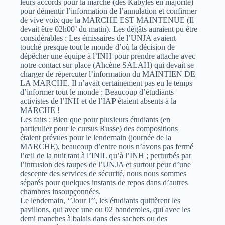
leurs accords pour la marche (des Kabyles en majorité)
pour démentir l’information de l’annulation et confirmer
de vive voix que la MARCHE EST MAINTENUE (Il
devait être 02h00’ du matin). Les dégâts auraient pu être
considérables : Les émissaires de l’UNJA avaient
touché presque tout le monde d’où la décision de
dépêcher une équipe à l’INH pour prendre attache avec
notre contact sur place (Ahcène SALAH) qui devait se
charger de répercuter l’information du MAINTIEN DE
LA MARCHE. Il n’avait certainement pas eu le temps
d’informer tout le monde : Beaucoup d’étudiants
activistes de l’INH et de l’IAP étaient absents à la
MARCHE !
Les faits : Bien que pour plusieurs étudiants (en
particulier pour le cursus Russe) des compositions
étaient prévues pour le lendemain (journée de la
MARCHE), beaucoup d’entre nous n’avons pas fermé
l’œil de la nuit tant à l’INIL qu’à l’INH ; perturbés par
l’intrusion des taupes de l’UNJA et surtout peur d’une
descente des services de sécurité, nous nous sommes
séparés pour quelques instants de repos dans d’autres
chambres insoupçonnées.
Le lendemain, ‘’Jour J’’, les étudiants quittèrent les
pavillons, qui avec une ou 02 banderoles, qui avec les
demi manches à balais dans des sachets ou des