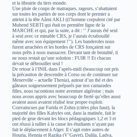
et la librairie du tiers monde.
Une pluie de coups de matraques, rageurs, s’abattaient
sur toutes les parties de nos corps dont le premier a
atteint à la tête Aâmi AKLI ((l’homme corpulent cité par
Muhend SEBTI qui était en première ligne de la
MARCHE et qui, par la suite, a dit : ‘’ J’aurais été seul
à seul avec ce minable CRS, je l’aurais écrabouillé
même avec son équipement !’’). Les banderoles nous
furent arrachées et les hordes de CRS fonçaient sur
nous prêts à nous massacrer. Devant tant de brutalité, il
ne nous restait qu’une solution : FUIR !! Et chacun
devait se débrouiller seul !
De retour à l’INIL dans l’après-midi (beaucoup ont pris
la précaution de descendre à Corso ou de continuer sur
Menerville – actuelle Thenia), autour d’un thé et des
gâteaux soigneusement préparés par nos camarades
filles, nous racontions notre aventure algéroise ; mais
nous avons appris avec beaucoup de fierté qu’elles aussi
avaient aussi avaient réalisé leur propre exploit.
Convaincues par Farida et Zohra (citées plus haut), la
majorité des filles Kabyles ont, dans la matinée, fait le
pied de grue devant les blocs pédagogiques 1,2 et 3 et
ont réussi à rallier à la cause les étudiants n’ayant pas
fait le déplacement à Alger. Il s’agit entre autres de
Houria, Hennia et Razika (V’Gayet), Dalila, Ladya,