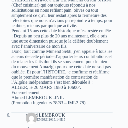
(Chef cuisinier) qui ont toujours répondu à nos
sollicitations en nous refilant pain, olives ou tout
simplement ce qu’il leur restait après la fermeture des
réfectoires que nous n’avions pu rejoindre à temps, pour
le dîner, retenus par quelque activité.
Pendant 15 ans cette date historique m’est restée en tête
; Depuis un peu plus de 20 ans maintenant, elle a pris
une autre dimension puisque je la célèbre doublement
avec l’anniversaire de mon fils.
Donc, tout comme Muhend Sebti, j’en appelle à tous les
acteurs de cette période d’apporter leurs contributions et
de relater les faits dont ils se souviennent pour le bien
du mouvement Amazigh pour que cette date ne soit pas
oubliée. Et pour l’HISTOIRE, je confirme et réaffirme
que la première manifestation de contestation de
l’Algérie indépendante s’est bien déroulée à :
ALGER, le 26 MARS 1980 à 10h00’.
Fraternellement.
Ahmed LEMBROUK -INIL
(Promotion Ingénieurs 78/83 – IML2 78).
ahmed LEMBROUK
10 NOVEMBRE 2015/14H15