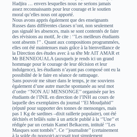
Hadjira … envers lesquelles nous ne serions jamais
assez reconnaissants pour leur courage et le soutien
moral qu’elles nous ont apporté.
Nous avons appris également que des enseignants
Russes dans différentes classes n’ont, non seulement
pas signalé les absences, mais se sont contentés de faire
des révisions au motif, Je cite : ‘’Les meilleurs étudiants
sont absents !’’ . Quant aux compositions programmées,
elles ont été maintenues mais grâce à la bienveillance de
la Direction des études avec à sa tête Mr AIT AMAR et
Mr BENNEOUALA (auxquels je rends ici un grand
hommage pour le courage de leur décision et leur
indulgence), les étudiants n’ayant pas composé ont eu la
possibilité de le faire en séance de rattrapage.
Sans pouvoir me situer dans le temps, je me souviens
également d’une autre marche spontanée au seul mot
d’ordre ‘’NON AU MENSONGE’’ organisée par les
étudiants de l’INIL en direction de l’INH au cours de
laquelle des exemplaires du journal ‘’El Moudjahid’’
(réputé pour supporter des tonnes de mensonges, mais
pas 1 Kg de sardines –dixit raillerie populaire), ont été
déchirés et brûlés suite à un article publié à la ‘’Une’’ et
rédigée par un certain Kamel Belkacem, intitulé ‘’Les
Masques sont tombés’’. Ce ‘’journaliste’’ (certainement
à la solde du pouvoir) accusait tout simplement