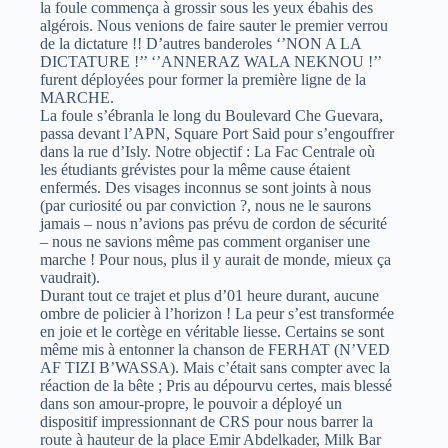
la foule commença à grossir sous les yeux ébahis des
algérois. Nous venions de faire sauter le premier verrou
de la dictature !! D’autres banderoles ‘’NON A LA
DICTATURE !’’ ‘’ANNERAZ WALA NEKNOU !’’
furent déployées pour former la première ligne de la
MARCHE.
La foule s’ébranla le long du Boulevard Che Guevara,
passa devant l’APN, Square Port Said pour s’engouffrer
dans la rue d’Isly. Notre objectif : La Fac Centrale où
les étudiants grévistes pour la même cause étaient
enfermés. Des visages inconnus se sont joints à nous
(par curiosité ou par conviction ?, nous ne le saurons
jamais – nous n’avions pas prévu de cordon de sécurité
– nous ne savions même pas comment organiser une
marche ! Pour nous, plus il y aurait de monde, mieux ça
vaudrait).
Durant tout ce trajet et plus d’01 heure durant, aucune
ombre de policier à l’horizon ! La peur s’est transformée
en joie et le cortège en véritable liesse. Certains se sont
même mis à entonner la chanson de FERHAT (N’VED
AF TIZI B’WASSA). Mais c’était sans compter avec la
réaction de la bête ; Pris au dépourvu certes, mais blessé
dans son amour-propre, le pouvoir a déployé un
dispositif impressionnant de CRS pour nous barrer la
route à hauteur de la place Emir Abdelkader, Milk Bar