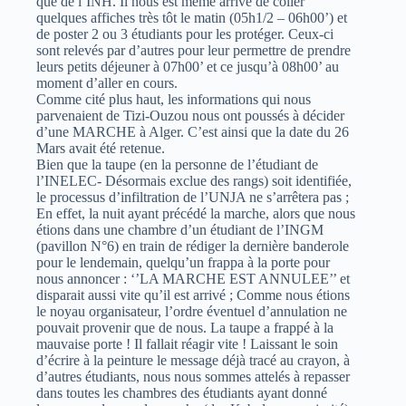
que de l’INH. Il nous est même arrivé de coller
quelques affiches très tôt le matin (05h1/2 – 06h00’) et
de poster 2 ou 3 étudiants pour les protéger. Ceux-ci
sont relevés par d’autres pour leur permettre de prendre
leurs petits déjeuner à 07h00’ et ce jusqu’à 08h00’ au
moment d’aller en cours.
Comme cité plus haut, les informations qui nous
parvenaient de Tizi-Ouzou nous ont poussés à décider
d’une MARCHE à Alger. C’est ainsi que la date du 26
Mars avait été retenue.
Bien que la taupe (en la personne de l’étudiant de
l’INELEC- Désormais exclue des rangs) soit identifiée,
le processus d’infiltration de l’UNJA ne s’arrêtera pas ;
En effet, la nuit ayant précédé la marche, alors que nous
étions dans une chambre d’un étudiant de l’INGM
(pavillon N°6) en train de rédiger la dernière banderole
pour le lendemain, quelqu’un frappa à la porte pour
nous annoncer : ‘’LA MARCHE EST ANNULEE’’ et
disparait aussi vite qu’il est arrivé ; Comme nous étions
le noyau organisateur, l’ordre éventuel d’annulation ne
pouvait provenir que de nous. La taupe a frappé à la
mauvaise porte ! Il fallait réagir vite ! Laissant le soin
d’écrire à la peinture le message déjà tracé au crayon, à
d’autres étudiants, nous nous sommes attelés à repasser
dans toutes les chambres des étudiants ayant donné