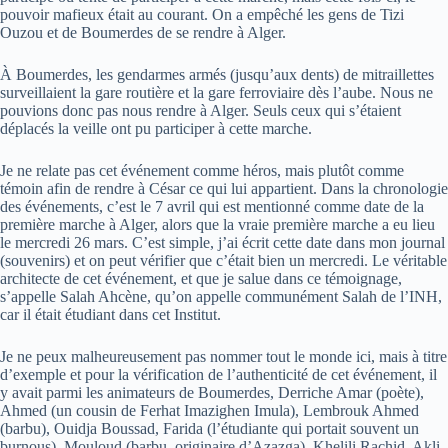
pouvoir mafieux était au courant. On a empêché les gens de Tizi
Ouzou et de Boumerdes de se rendre à Alger.
À Boumerdes, les gendarmes armés (jusqu’aux dents) de mitraillettes
surveillaient la gare routière et la gare ferroviaire dès l’aube. Nous ne
pouvions donc pas nous rendre à Alger. Seuls ceux qui s’étaient
déplacés la veille ont pu participer à cette marche.
Je ne relate pas cet événement comme héros, mais plutôt comme
témoin afin de rendre à César ce qui lui appartient. Dans la chronologie
des événements, c’est le 7 avril qui est mentionné comme date de la
première marche à Alger, alors que la vraie première marche a eu lieu
le mercredi 26 mars. C’est simple, j’ai écrit cette date dans mon journal
(souvenirs) et on peut vérifier que c’était bien un mercredi. Le véritable
architecte de cet événement, et que je salue dans ce témoignage,
s’appelle Salah Ahcène, qu’on appelle communément Salah de l’INH,
car il était étudiant dans cet Institut.
Je ne peux malheureusement pas nommer tout le monde ici, mais à titre
d’exemple et pour la vérification de l’authenticité de cet événement, il
y avait parmi les animateurs de Boumerdes, Derriche Amar (poète),
Ahmed (un cousin de Ferhat Imazighen Imula), Lembrouk Ahmed
(barbu), Ouidja Boussad, Farida (l’étudiante qui portait souvent un
burnous), Mouloud (barbu, originaire d’Azazga), Khelili Rachid, Akli