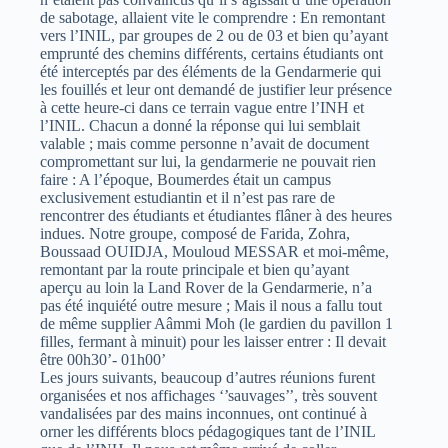
de sabotage, allaient vite le comprendre : En remontant
vers l’INIL, par groupes de 2 ou de 03 et bien qu’ayant
emprunté des chemins différents, certains étudiants ont
été interceptés par des éléments de la Gendarmerie qui
les fouillés et leur ont demandé de justifier leur présence
à cette heure-ci dans ce terrain vague entre l’INH et
l’INIL. Chacun a donné la réponse qui lui semblait
valable ; mais comme personne n’avait de document
compromettant sur lui, la gendarmerie ne pouvait rien
faire : A l’époque, Boumerdes était un campus
exclusivement estudiantin et il n’est pas rare de
rencontrer des étudiants et étudiantes flâner à des heures
indues. Notre groupe, composé de Farida, Zohra,
Boussaad OUIDJA, Mouloud MESSAR et moi-même,
remontant par la route principale et bien qu’ayant
aperçu au loin la Land Rover de la Gendarmerie, n’a
pas été inquiété outre mesure ; Mais il nous a fallu tout
de même supplier Aâmmi Moh (le gardien du pavillon 1
filles, fermant à minuit) pour les laisser entrer : Il devait
être 00h30’- 01h00’
Les jours suivants, beaucoup d’autres réunions furent
organisées et nos affichages ‘’sauvages’’, très souvent
vandalisées par des mains inconnues, ont continué à
orner les différents blocs pédagogiques tant de l’INIL