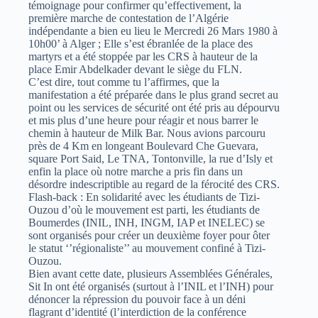
témoignage pour confirmer qu’effectivement, la
première marche de contestation de l’Algérie
indépendante a bien eu lieu le Mercredi 26 Mars 1980 à
10h00’ à Alger ; Elle s’est ébranlée de la place des
martyrs et a été stoppée par les CRS à hauteur de la
place Emir Abdelkader devant le siège du FLN.
C’est dire, tout comme tu l’affirmes, que la
manifestation a été préparée dans le plus grand secret au
point ou les services de sécurité ont été pris au dépourvu
et mis plus d’une heure pour réagir et nous barrer le
chemin à hauteur de Milk Bar. Nous avions parcouru
près de 4 Km en longeant Boulevard Che Guevara,
square Port Said, Le TNA, Tontonville, la rue d’Isly et
enfin la place où notre marche a pris fin dans un
désordre indescriptible au regard de la férocité des CRS.
Flash-back : En solidarité avec les étudiants de Tizi-
Ouzou d’où le mouvement est parti, les étudiants de
Boumerdes (INIL, INH, INGM, IAP et INELEC) se
sont organisés pour créer un deuxième foyer pour ôter
le statut ‘’régionaliste’’ au mouvement confiné à Tizi-
Ouzou.
Bien avant cette date, plusieurs Assemblées Générales,
Sit In ont été organisés (surtout à l’INIL et l’INH) pour
dénoncer la répression du pouvoir face à un déni
flagrant d’identité (l’interdiction de la conférence