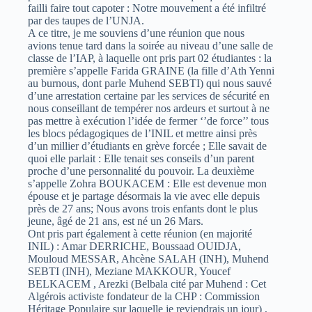
failli faire tout capoter : Notre mouvement a été infiltré
par des taupes de l’UNJA.
A ce titre, je me souviens d’une réunion que nous
avions tenue tard dans la soirée au niveau d’une salle de
classe de l’IAP, à laquelle ont pris part 02 étudiantes : la
première s’appelle Farida GRAINE (la fille d’Ath Yenni
au burnous, dont parle Muhend SEBTI) qui nous sauvé
d’une arrestation certaine par les services de sécurité en
nous conseillant de tempérer nos ardeurs et surtout à ne
pas mettre à exécution l’idée de fermer ‘’de force’’ tous
les blocs pédagogiques de l’INIL et mettre ainsi près
d’un millier d’étudiants en grève forcée ; Elle savait de
quoi elle parlait : Elle tenait ses conseils d’un parent
proche d’une personnalité du pouvoir. La deuxième
s’appelle Zohra BOUKACEM : Elle est devenue mon
épouse et je partage désormais la vie avec elle depuis
près de 27 ans; Nous avons trois enfants dont le plus
jeune, âgé de 21 ans, est né un 26 Mars.
Ont pris part également à cette réunion (en majorité
INIL) : Amar DERRICHE, Boussaad OUIDJA,
Mouloud MESSAR, Ahcène SALAH (INH), Muhend
SEBTI (INH), Meziane MAKKOUR, Youcef
BELKACEM , Arezki (Belbala cité par Muhend : Cet
Algérois activiste fondateur de la CHP : Commission
Héritage Populaire sur laquelle je reviendrais un jour) ,