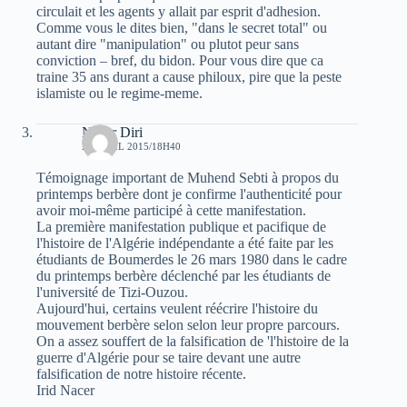
circulait et les agents y allait par esprit d'adhesion.
Comme vous le dites bien, "dans le secret total" ou
autant dire "manipulation" ou plutot peur sans
conviction – bref, du bidon. Pour vous dire que ca
traine 35 ans durant a cause philoux, pire que la peste
islamiste ou le regime-meme.
Nacer Diri
21 AVRIL 2015/18H40
Témoignage important de Muhend Sebti à propos du
printemps berbère dont je confirme l'authenticité pour
avoir moi-même participé à cette manifestation.
La première manifestation publique et pacifique de
l'histoire de l'Algérie indépendante a été faite par les
étudiants de Boumerdes le 26 mars 1980 dans le cadre
du printemps berbère déclenché par les étudiants de
l'université de Tizi-Ouzou.
Aujourd'hui, certains veulent réécrire l'histoire du
mouvement berbère selon selon leur propre parcours.
On a assez souffert de la falsification de 'l'histoire de la
guerre d'Algérie pour se taire devant une autre
falsification de notre histoire récente.
Irid Nacer