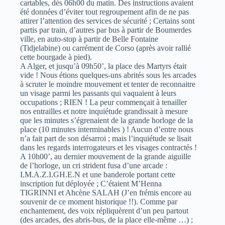
cartables, dès 06h00 du matin. Des instructions avaient
été données d’éviter tout regroupement afin de ne pas
attirer l’attention des services de sécurité ; Certains sont
partis par train, d’autres par bus à partir de Boumerdes
ville, en auto-stop à partir de Belle Fontaine
(Tidjelabine) ou carrément de Corso (après avoir rallié
cette bourgade à pied).
A Alger, et jusqu’à 09h50’, la place des Martyrs était
vide ! Nous étions quelques-uns abrités sous les arcades
à scruter le moindre mouvement et tenter de reconnaitre
un visage parmi les passants qui vaquaient à leurs
occupations ; RIEN ! La peur commençait à tenailler
nos entrailles et notre inquiétude grandissait à mesure
que les minutes s’égrenaient de la grande horloge de la
place (10 minutes interminables ) ! Aucun d’entre nous
n’a fait part de son désarroi ; mais l’inquiétude se lisait
dans les regards interrogateurs et les visages contractés !
A 10h00’, au dernier mouvement de la grande aiguille
de l’horloge, un cri strident fusa d’une arcade :
I.M.A.Z.I.GH.E.N et une banderole portant cette
inscription fut déployée ; C’étaient M’Henna
TIGRINNI et Ahcène SALAH (J’en frémis encore au
souvenir de ce moment historique !!). Comme par
enchantement, des voix répliquèrent d’un peu partout
(des arcades, des abris-bus, de la place elle-même …) ;