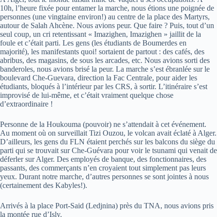
10h, l’heure fixée pour entamer la marche, nous étions une poignée de
personnes (une vingtaine environ!) au centre de la place des Martyrs,
autour de Salah Ahcène. Nous avions peur. Que faire ? Puis, tout d’un
seul coup, un cri retentissant « Imazighen, Imazighen » jaillit de la
foule et c’était parti. Les gens (les étudiants de Boumerdes en
majorité), les manifestants quoi! sortaient de partout : des cafés, des
abribus, des magasins, de sous les arcades, etc. Nous avions sorti des
banderoles, nous avions brisé la peur. La marche s’est ébranlée sur le
boulevard Che-Guevara, direction la Fac Centrale, pour aider les
étudiants, bloqués à l’intérieur par les CRS, à sortir. L’itinéraire s’est
improvisé de lui-même, et c’était vraiment quelque chose
d’extraordinaire !
Personne de la Houkouma (pouvoir) ne s’attendait à cet événement.
Au moment où on surveillait Tizi Ouzou, le volcan avait éclaté à Alger.
D’ailleurs, les gens du FLN étaient perchés sur les balcons du siège du
parti qui se trouvait sur Che-Guévara pour voir le tsunami qui venait de
déferler sur Alger. Des employés de banque, des fonctionnaires, des
passants, des commerçants n’en croyaient tout simplement pas leurs
yeux. Durant notre marche, d’autres personnes se sont jointes à nous
(certainement des Kabyles!).
Arrivés à la place Port-Said (Ledjnina) près du TNA, nous avions pris
la montée rue d’Isly.