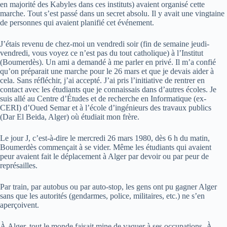
en majorité des Kabyles dans ces instituts) avaient organisé cette
marche. Tout s’est passé dans un secret absolu. Il y avait une vingtaine
de personnes qui avaient planifié cet événement.
J’étais revenu de chez-moi un vendredi soir (fin de semaine jeudi-
vendredi, vous voyez ce n’est pas du tout catholique) à l’Institut
(Boumerdès). Un ami a demandé à me parler en privé. Il m’a confié
qu’on préparait une marche pour le 26 mars et que je devais aider à
cela. Sans réfléchir, j’ai accepté. J’ai pris l’initiative de rentrer en
contact avec les étudiants que je connaissais dans d’autres écoles. Je
suis allé au Centre d’Études et de recherche en Informatique (ex-
CERI) d’Oued Semar et à l’école d’ingénieurs des travaux publics
(Dar El Beida, Alger) où étudiait mon frère.
Le jour J, c’est-à-dire le mercredi 26 mars 1980, dès 6 h du matin,
Boumerdès commençait à se vider. Même les étudiants qui avaient
peur avaient fait le déplacement à Alger par devoir ou par peur de
représailles.
Par train, par autobus ou par auto-stop, les gens ont pu gagner Alger
sans que les autorités (gendarmes, police, militaires, etc.) ne s’en
aperçoivent.
À Alger, tout le monde faisait mine de vaquer à ses occupations. À