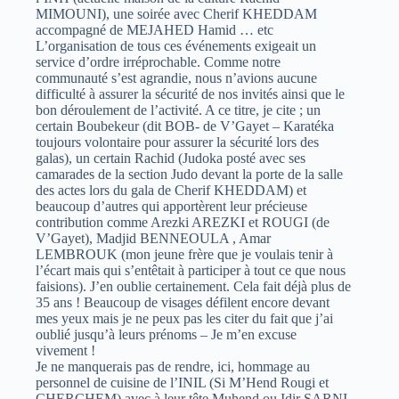
MIMOUNI), une soirée avec Cherif KHEDDAM
accompagné de MEJAHED Hamid … etc
L’organisation de tous ces événements exigeait un
service d’ordre irréprochable. Comme notre
communauté s’est agrandie, nous n’avions aucune
difficulté à assurer la sécurité de nos invités ainsi que le
bon déroulement de l’activité. A ce titre, je cite ; un
certain Boubekeur (dit BOB- de V’Gayet – Karatéka
toujours volontaire pour assurer la sécurité lors des
galas), un certain Rachid (Judoka posté avec ses
camarades de la section Judo devant la porte de la salle
des actes lors du gala de Cherif KHEDDAM) et
beaucoup d’autres qui apportèrent leur précieuse
contribution comme Arezki AREZKI et ROUGI (de
V’Gayet), Madjid BENNEOULA , Amar
LEMBROUK (mon jeune frère que je voulais tenir à
l’écart mais qui s’entêtait à participer à tout ce que nous
faisions). J’en oublie certainement. Cela fait déjà plus de
35 ans ! Beaucoup de visages défilent encore devant
mes yeux mais je ne peux pas les citer du fait que j’ai
oublié jusqu’à leurs prénoms – Je m’en excuse
vivement !
Je ne manquerais pas de rendre, ici, hommage au
personnel de cuisine de l’INIL (Si M’Hend Rougi et
CHERCHEM) avec à leur tête Muhend ou Idir SARNI