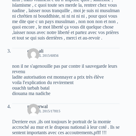
islamisme , c quoi toute ses merde la, rentrer chez vous
nadine , laisser nous tranquille , moi je suis ni musulman
ni chrétien ni bouddhiste, ni ni ni ni ni , pour quoi vous
me dite que c un pays musulman , non non non et non ,
quoi encore , le mot liberté ça vous dit quelque chose
,laisser nous avec notre liberté et partez avec vos prières
et tout se qui suis derrières , merci et au-revoir .
chiab ali
18 AVRIL 2015/6H56
non il ne s'agenouille pas par contre il sauvegarde leurs
revenu
ladite autorisation est monnayer a prix très élève
voila l'explication du revirement
ouachh tarbah batal
diouana ma nadiche
moh arwal
18 AVRIL 2015/17H15
Derriere eux ,ils ont toujours le portrait de la momie
accroché au mur et le drapeau national à leur coté . lls se
sentent importants avec ces accoutrements,pfff !!!