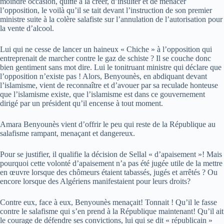
moindre occasion, quitte à la créer, d’insulter et de menacer
l’opposition, le voilà qu’il se tait devant l’instruction de son premier
ministre suite à la colère salafiste sur l’annulation de l’autorisation pour
la vente d’alcool.
Lui qui ne cesse de lancer un haineux « Chiche » à l’opposition qui
entreprenait de marcher contre le gaz de schiste ? Il se couche donc
bien gentiment sans mot dire. Lui le tonitruant ministre qui déclare que
l’opposition n’existe pas ! Alors, Benyounès, en abdiquant devant
l’islamisme, vient de reconnaître et d’avouer par sa reculade honteuse
que l’islamisme existe, que l’islamisme est dans ce gouvernement
dirigé par un président qu’il encense à tout moment.
Amara Benyounès vient d’offrir le peu qui reste de la République au
salafisme rampant, menaçant et dangereux.
Pour se justifier, il qualifie la décision de Sellal « d’apaisement »! Mais
pourquoi cette volonté d’apaisement n’a pas été jugée utile de la mettre
en œuvre lorsque des chômeurs étaient tabassés, jugés et arrêtés ? Ou
encore lorsque des Algériens manifestaient pour leurs droits?
Contre eux, face à eux, Benyounès menaçait! Tonnait ! Qu’il le fasse
contre le salafisme qui s’en prend à la République maintenant! Qu’il ait
le courage de défendre ses convictions, lui qui se dit « républicain »