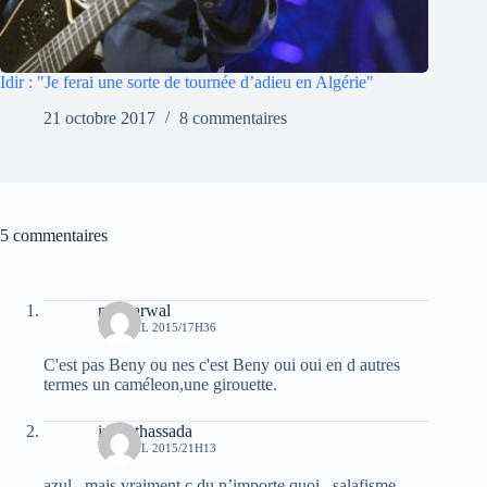
Idir : "Je ferai une sorte de tournée d’adieu en Algérie"
21 octobre 2017
8 commentaires
5 commentaires
moh arwal
17 AVRIL 2015/17H36
C'est pas Beny ou nes c'est Beny oui oui en d autres
termes un caméleon,une girouette.
izem thassada
17 AVRIL 2015/21H13
azul , mais vraiment c du n’importe quoi , salafisme ,