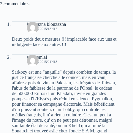
2 commentaires
klouzazna klouzazna
1 AVRIL 2015/18H12
Deux poids deux mesures !!! implacable face aux uns et
indulgente face aux autres !!!
ali chemlal
1 AVRIL 2015/21H13
Sarkozy est une "anguille" depuis combien de temps, la
justice française cherche a le coincer, mais en vain,
affaires: pots de vin au Pakistan, les frégates de Taiwan,
l'abus de faiblesse de la patronne de l'Oreal, le cadeau
de 500.000 Euros d' un Khadafi, invité en grandes
pompes a l'L'Elysés puis réduit en silence, Pygmalion,
pour financer sa campagne électorale. Mais bébéficiant,
d'un puissant soutien, d'un Lobby, qui controle les
médias français, il n' a rien a craindre. C'est un peut a
l'image du notre, qu' on ne peut pas détronner, malgré
son faible état de santé, ou un Khelil qui a ruiné la
Sonatrch et trouveé asile chez l'oncle S A M, grand