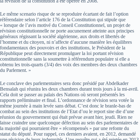
la révision de la constitution a été opérée en 2008.
Le même scenario risque de se reproduire écartant de fait l’option
référendaire selon l’article 176 de la Constitution qui stipule que
« lorsque de l’avis motivé du Conseil Constitutionnel, un projet de
révision constitutionnelle ne porte aucunement atteinte aux principes
généraux régissant la société algérienne, aux droits et libertés de
l’homme et du citoyen, ni n’affecte d’aucune manière les équilibres
fondamentaux des pouvoirs et des institutions, le Président de la
République peut directement promulguer la loi portant révision
constitutionnelle sans la soumettre à référendum populaire si elle a
obtenu les trois-quarts (3/4) des voix des membres des deux chambres
du Parlement. »
Le conclave des parlementaires sera donc présidé par Abdelkader
Bensalah qui réunira les deux chambres durant trois jours à la mi-avril.
Cela doit se passer au palais des Nations où seront présentés les
rapports préliminaire et final. L’ordonnance de révision sera votée la
même journée à main levée sans débat. C’est donc le branle-bas de
combat au sein des institutions de l’Etat d’ou le report sine die d’une
réunion du gouvernement qui était prévue avant hier, jeudi. Rien ne
laisse craindre une quelconque défection au sein des parlementaires de
la majorité qui pourraient être « récompensés » par une refonte du
statut du député. Pour rappel, ces derniers avaient, en 2012, demandé
une révision de leurs indemnités. Une requête qui a été rejetée en 2013,