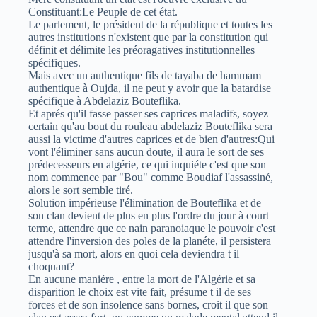
Constituant:Le Peuple de cet état.
Le parlement, le président de la république et toutes les
autres institutions n'existent que par la constitution qui
définit et délimite les préoragatives institutionnelles
spécifiques.
Mais avec un authentique fils de tayaba de hammam
authentique à Oujda, il ne peut y avoir que la batardise
spécifique à Abdelaziz Bouteflika.
Et aprés qu'il fasse passer ses caprices maladifs, soyez
certain qu'au bout du rouleau abdelaziz Bouteflika sera
aussi la victime d'autres caprices et de bien d'autres:Qui
vont l'éliminer sans aucun doute, il aura le sort de ses
prédecesseurs en algérie, ce qui inquiéte c'est que son
nom commence par "Bou" comme Boudiaf l'assassiné,
alors le sort semble tiré.
Solution impérieuse l'élimination de Bouteflika et de
son clan devient de plus en plus l'ordre du jour à court
terme, attendre que ce nain paranoiaque le pouvoir c'est
attendre l'inversion des poles de la planéte, il persistera
jusqu'à sa mort, alors en quoi cela deviendra t il
choquant?
En aucune maniére , entre la mort de l'Algérie et sa
disparition le choix est vite fait, présume t il de ses
forces et de son insolence sans bornes, croit il que son