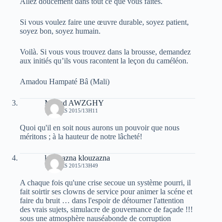
Allez doucement dans tout ce que vous faites.
Si vous voulez faire une œuvre durable, soyez patient,
soyez bon, soyez humain.
Voilà. Si vous vous trouvez dans la brousse, demandez
aux initiés qu’ils vous racontent la leçon du caméléon.
Amadou Hampaté Bâ (Mali)
Mhand AWZGHY
12 MARS 2015/13H11
Quoi qu'il en soit nous aurons un pouvoir que nous
méritons ; à la hauteur de notre lâcheté!
klouzazna klouzazna
12 MARS 2015/13H49
A chaque fois qu'une crise secoue un système pourri, il
fait soirtir ses clowns de service pour animer la scéne et
faire du bruit … dans l'espoir de détourner l'attention
des vrais sujets, simulacre de gouvernance de façade !!!
sous une atmosphère nauséabonde de corruption