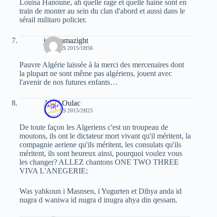
Louisa Hanoune, ah quelle rage et quelle haine sont en
train de monter au sein du clan d'abord et aussi dans le
sérail militaro policier.
juba tamazight
13 MARS 2015/1H56
Pauvre Algérie laissée à la merci des mercenaires dont
la plupart ne sont même pas algériens, jouent avec
l'avenir de nos futures enfants…
Aksil Oulac
13 MARS 2015/2H25
De toute façon les Algeriens c'est un troupeau de
moutons, ils ont le dictateur mort vivant qu'il méritent, la
compagnie aeriene qu'ils méritent, les consulats qu'ils
méritent, ils sont heureux ainsi, pourquoi voulez vous
les changer? ALLEZ chantons ONE TWO THREE
VIVA L'ANEGERIE;
Was yahkoun i Masnsen, i Yugurten et Dihya anda id
nugra d waniwa id nugra d inugra ahya din qessam.