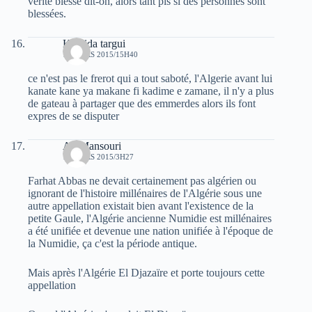
vérité blesse dit-on, alors tant pis si des personnes sont
blessées.
Khalida targui
14 MARS 2015/15H40
ce n'est pas le frerot qui a tout saboté, l'Algerie avant lui
kanate kane ya makane fi kadime e zamane, il n'y a plus
de gateau à partager que des emmerdes alors ils font
expres de se disputer
Ali Mansouri
15 MARS 2015/3H27
Farhat Abbas ne devait certainement pas algérien ou
ignorant de l'histoire millénaires de l'Algérie sous une
autre appellation existait bien avant l'existence de la
petite Gaule, l'Algérie ancienne Numidie est millénaires
a été unifiée et devenue une nation unifiée à l'époque de
la Numidie, ça c'est la période antique.
Mais après l'Algérie El Djazaïre et porte toujours cette
appellation