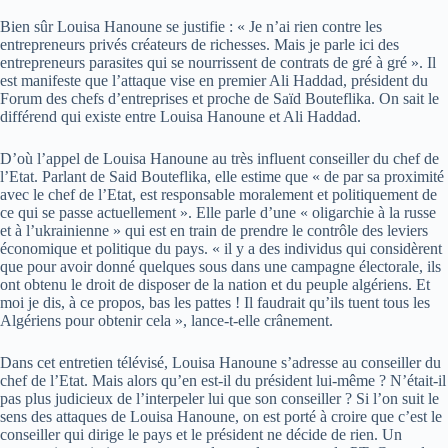
Bien sûr Louisa Hanoune se justifie : « Je n’ai rien contre les
entrepreneurs privés créateurs de richesses. Mais je parle ici des
entrepreneurs parasites qui se nourrissent de contrats de gré à gré ». Il
est manifeste que l’attaque vise en premier Ali Haddad, président du
Forum des chefs d’entreprises et proche de Saïd Bouteflika. On sait le
différend qui existe entre Louisa Hanoune et Ali Haddad.
D’où l’appel de Louisa Hanoune au très influent conseiller du chef de
l’Etat. Parlant de Said Bouteflika, elle estime que « de par sa proximité
avec le chef de l’Etat, est responsable moralement et politiquement de
ce qui se passe actuellement ». Elle parle d’une « oligarchie à la russe
et à l’ukrainienne » qui est en train de prendre le contrôle des leviers
économique et politique du pays. « il y a des individus qui considèrent
que pour avoir donné quelques sous dans une campagne électorale, ils
ont obtenu le droit de disposer de la nation et du peuple algériens. Et
moi je dis, à ce propos, bas les pattes ! Il faudrait qu’ils tuent tous les
Algériens pour obtenir cela », lance-t-elle crânement.
Dans cet entretien télévisé, Louisa Hanoune s’adresse au conseiller du
chef de l’Etat. Mais alors qu’en est-il du président lui-même ? N’était-il
pas plus judicieux de l’interpeler lui que son conseiller ? Si l’on suit le
sens des attaques de Louisa Hanoune, on est porté à croire que c’est le
conseiller qui dirige le pays et le président ne décide de rien. Un