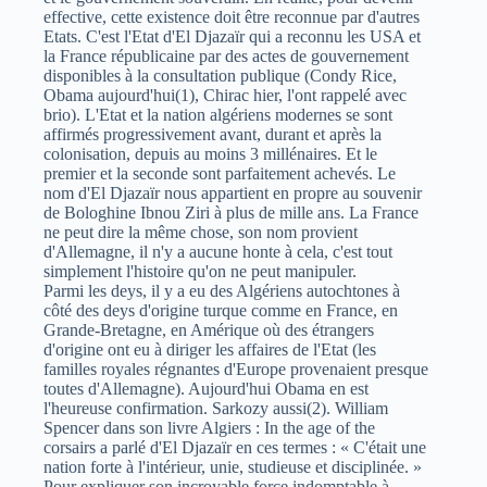
effective, cette existence doit être reconnue par d'autres
Etats. C'est l'Etat d'El Djazaïr qui a reconnu les USA et
la France républicaine par des actes de gouvernement
disponibles à la consultation publique (Condy Rice,
Obama aujourd'hui(1), Chirac hier, l'ont rappelé avec
brio). L'Etat et la nation algériens modernes se sont
affirmés progressivement avant, durant et après la
colonisation, depuis au moins 3 millénaires. Et le
premier et la seconde sont parfaitement achevés. Le
nom d'El Djazaïr nous appartient en propre au souvenir
de Bologhine Ibnou Ziri à plus de mille ans. La France
ne peut dire la même chose, son nom provient
d'Allemagne, il n'y a aucune honte à cela, c'est tout
simplement l'histoire qu'on ne peut manipuler.
Parmi les deys, il y a eu des Algériens autochtones à
côté des deys d'origine turque comme en France, en
Grande-Bretagne, en Amérique où des étrangers
d'origine ont eu à diriger les affaires de l'Etat (les
familles royales régnantes d'Europe provenaient presque
toutes d'Allemagne). Aujourd'hui Obama en est
l'heureuse confirmation. Sarkozy aussi(2). William
Spencer dans son livre Algiers : In the age of the
corsairs a parlé d'El Djazaïr en ces termes : « C'était une
nation forte à l'intérieur, unie, studieuse et disciplinée. »
Pour expliquer son incroyable force indomptable à