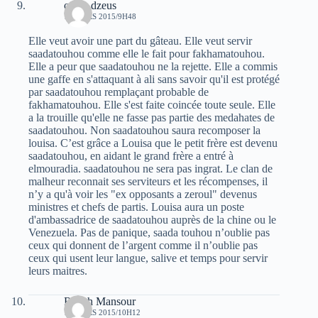
oziris dzeus
13 MARS 2015/9H48
Elle veut avoir une part du gâteau. Elle veut servir
saadatouhou comme elle le fait pour fakhamatouhou.
Elle a peur que saadatouhou ne la rejette. Elle a commis
une gaffe en s'attaquant à ali sans savoir qu'il est protégé
par saadatouhou remplaçant probable de
fakhamatouhou. Elle s'est faite coincée toute seule. Elle
a la trouille qu'elle ne fasse pas partie des medahates de
saadatouhou. Non saadatouhou saura recomposer la
louisa. C’est grâce a Louisa que le petit frère est devenu
saadatouhou, en aidant le grand frère a entré à
elmouradia. saadatouhou ne sera pas ingrat. Le clan de
malheur reconnait ses serviteurs et les récompenses, il
n’y a qu'à voir les "ex opposants a zeroul" devenus
ministres et chefs de partis. Louisa aura un poste
d'ambassadrice de saadatouhou auprès de la chine ou le
Venezuela. Pas de panique, saada touhou n’oublie pas
ceux qui donnent de l’argent comme il n’oublie pas
ceux qui usent leur langue, salive et temps pour servir
leurs maitres.
Rabah Mansour
13 MARS 2015/10H12