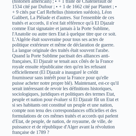
(historien américain) ; • + 1 traité de Châtellerault de
1534 cité par Dufour ; • + 1 de 1662 cité par Plantet ; •
+ 9 cités par Carl Reftelius (historien suédois), Léon
Galibert, La Pléiade et d'autres. Sur l'ensemble de ces
traités et accords, il n'est fait référence qu'à El Djazaïr
comme Etat signataire et jamais à la Porte Sublime,
l'Anatolie ou autre tiers Etat à quelque titre que ce soit.
L'Algérie était souveraine pour tous ses actes de
politique extérieure et même de déclaration de guerre.
La langue originale des traités était souvent l'arabe.
Quand la Porte Sublime pactisait des alliances anti-
françaises, El Djazaïr se tenait aux côtés de la France
royale ensuite républicaine rien qu'en les refusant
officiellement (El Djazaïr a inauguré le crédit
fournisseur sans intérêt pour la France pour qu'elle
puisse acheter notre propre blé). Maintenant, est-ce qu'il
serait intéressant de revoir les définitions historiques,
sociologiques, juridiques et politiques des termes Etat,
peuple et nation pour évaluer si El Djazaïr fût un Etat et
si ses habitants ont constitué un peuple et une nation,
compte non tenu des correspondances officielles et des
formulations de ces mêmes traités et accords qui parlent
d'Etat, de peuple, de nation, de royaume, de ville, de
puissance et de république d'Alger avant la révolution
française de 1789 ?