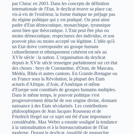
par Chirac en 2003. Dans les concepts de définition
internationale de l'Etat, le deylicat trouve sa place car,
vis-à-vis de l'extérieur, la forme étatique ne préjuge pas
du régime politique qui y est pratiqué. On peut ainsi
parler d'Etat démocratique, monarchique, tyrannique
aussi bien que théocratique. L'Etat peut être plus ou
moins démocratique, respectueux des individus, et son
pouvoir plus ou moins accepté ou légitime. L'idée qu'à
un Etat doive correspondre un groupe humain
culturellement et ethniquement cohérent est née au
XVIe siècle : la nation. L'organisation du deylicat
depuis le XVIe siècle renseigne parfaitement sur cet état
des choses : beys de Constantine, d'Oran, de Mascara,
Médéa, Blida et autres cantons. En Grande-Bretagne ou
en France sous la Révolution, la plupart des Etats
actuels d'Afrique, d'Asie, d'Amérique et même
d'Europe sont constitués de groupes humains multiples.
Dans le même temps, le pouvoir politique s'est
progressivement détaché de son origine divine, donnant
naissance à des Etats sécularisés. Les contributions
philosophiques de Jean Jacques Rousseau et de
Friedrich Hegel sur ce sujet ont été d'une importance
considérable. Max Weber a ensuite souligné la tendance
à la rationalisation et à la bureaucratisation de l'Etat
moderne. Durant le deylicat, (qualifié de monarchie