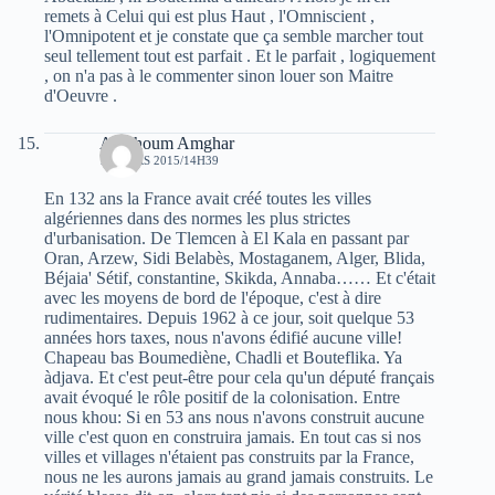
remets à Celui qui est plus Haut , l'Omniscient ,
l'Omnipotent et je constate que ça semble marcher tout
seul tellement tout est parfait . Et le parfait , logiquement
, on n'a pas à le commenter sinon louer son Maitre
d'Oeuvre .
Amchoum Amghar
14 MARS 2015/14H39
En 132 ans la France avait créé toutes les villes
algériennes dans des normes les plus strictes
d'urbanisation. De Tlemcen à El Kala en passant par
Oran, Arzew, Sidi Belabès, Mostaganem, Alger, Blida,
Béjaia' Sétif, constantine, Skikda, Annaba…… Et c'était
avec les moyens de bord de l'époque, c'est à dire
rudimentaires. Depuis 1962 à ce jour, soit quelque 53
années hors taxes, nous n'avons édifié aucune ville!
Chapeau bas Boumediène, Chadli et Bouteflika. Ya
àdjava. Et c'est peut-être pour cela qu'un député français
avait évoqué le rôle positif de la colonisation. Entre
nous khou: Si en 53 ans nous n'avons construit aucune
ville c'est quon en construira jamais. En tout cas si nos
villes et villages n'étaient pas construits par la France,
nous ne les aurons jamais au grand jamais construits. Le