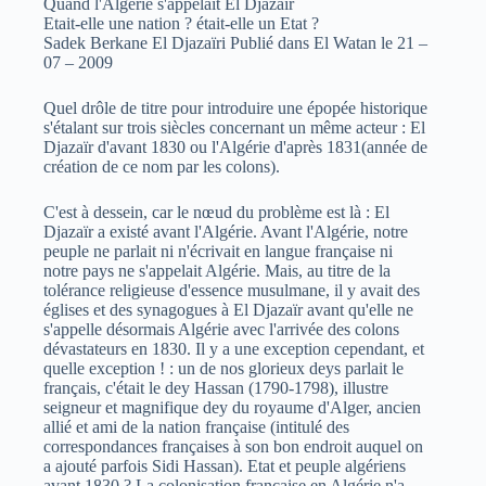
Quand l'Algérie s'appelait El Djazaïr
Etait-elle une nation ? était-elle un Etat ?
Sadek Berkane El Djazaïri Publié dans El Watan le 21 –
07 – 2009
Quel drôle de titre pour introduire une épopée historique
s'étalant sur trois siècles concernant un même acteur : El
Djazaïr d'avant 1830 ou l'Algérie d'après 1831(année de
création de ce nom par les colons).
C'est à dessein, car le nœud du problème est là : El
Djazaïr a existé avant l'Algérie. Avant l'Algérie, notre
peuple ne parlait ni n'écrivait en langue française ni
notre pays ne s'appelait Algérie. Mais, au titre de la
tolérance religieuse d'essence musulmane, il y avait des
églises et des synagogues à El Djazaïr avant qu'elle ne
s'appelle désormais Algérie avec l'arrivée des colons
dévastateurs en 1830. Il y a une exception cependant, et
quelle exception ! : un de nos glorieux deys parlait le
français, c'était le dey Hassan (1790-1798), illustre
seigneur et magnifique dey du royaume d'Alger, ancien
allié et ami de la nation française (intitulé des
correspondances françaises à son bon endroit auquel on
a ajouté parfois Sidi Hassan). Etat et peuple algériens
avant 1830 ? La colonisation française en Algérie n'a