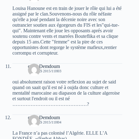
Louisa Hanoune est en train de jouer le rôle qui lui a été
assigné par le clan.Souvenons-nous du rôle néfaste
qu'elle a joué pendant la décenie noire avec son
outrancier soutien aux égorgeurs du FIS et les"qui-tue-
qui". Maintenant elle joue les opposants aprés avoir
soutenu contre vents et marrées Bouteflika et sa clique
depuis 15 ans.Cette "femme" est la pire de ces
opportunistes dont regorge le système mafieux,rentier
corrompu et corrupteur.
omar Demdoum
13 MARS 2015/11H03
oui absolument raison votre reflexion au sujet de said
quand on saait qu'il est né à oujda donc culture et
mentalité marocaine au diapason de la culture algeroise
et surtout l'endroit ou il est né
………………………………………?
omar Demdoum
13 MARS 2015/11H04
La France n’a pas colonisé l’Algérie. ELLE L’A
FONDÉE. »(Ferhat Abbas)