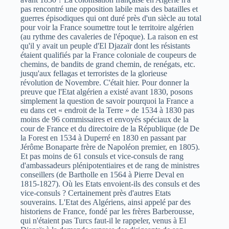
pas rencontré une opposition labile mais des batailles et
guerres épisodiques qui ont duré près d'un siècle au total
pour voir la France soumettre tout le territoire algérien
(au rythme des cavaleries de l'époque). La raison en est
qu'il y avait un peuple d'El Djazaïr dont les résistants
étaient qualifiés par la France coloniale de coupeurs de
chemins, de bandits de grand chemin, de renégats, etc.
jusqu'aux fellagas et terroristes de la glorieuse
révolution de Novembre. C'était hier. Pour donner la
preuve que l'Etat algérien a existé avant 1830, posons
simplement la question de savoir pourquoi la France a
eu dans cet « endroit de la Terre » de 1534 à 1830 pas
moins de 96 commissaires et envoyés spéciaux de la
cour de France et du directoire de la République (de De
la Forest en 1534 à Duperré en 1830 en passant par
Jérôme Bonaparte frère de Napoléon premier, en 1805).
Et pas moins de 61 consuls et vice-consuls de rang
d'ambassadeurs plénipotentiaires et de rang de ministres
conseillers (de Bartholle en 1564 à Pierre Deval en
1815-1827). Où les Etats envoient-ils des consuls et des
vice-consuls ? Certainement près d'autres Etats
souverains. L'Etat des Algériens, ainsi appelé par des
historiens de France, fondé par les frères Barberousse,
qui n'étaient pas Turcs faut-il le rappeler, venus à El