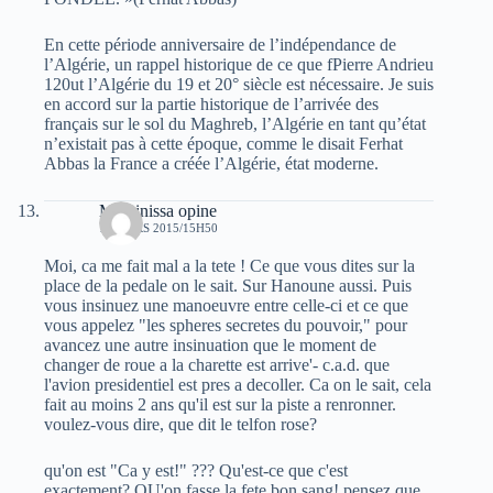
En cette période anniversaire de l’indépendance de
l’Algérie, un rappel historique de ce que fPierre Andrieu
120ut l’Algérie du 19 et 20° siècle est nécessaire. Je suis
en accord sur la partie historique de l’arrivée des
français sur le sol du Maghreb, l’Algérie en tant qu’état
n’existait pas à cette époque, comme le disait Ferhat
Abbas la France a créée l’Algérie, état moderne.
Massinissa opine
13 MARS 2015/15H50
Moi, ca me fait mal a la tete ! Ce que vous dites sur la
place de la pedale on le sait. Sur Hanoune aussi. Puis
vous insinuez une manoeuvre entre celle-ci et ce que
vous appelez "les spheres secretes du pouvoir," pour
avancez une autre insinuation que le moment de
changer de roue a la charette est arrive'- c.a.d. que
l'avion presidentiel est pres a decoller. Ca on le sait, cela
fait au moins 2 ans qu'il est sur la piste a renronner.
voulez-vous dire, que dit le telfon rose?
qu'on est "Ca y est!" ??? Qu'est-ce que c'est
exactement? QU'on fasse la fete bon sang! pensez que