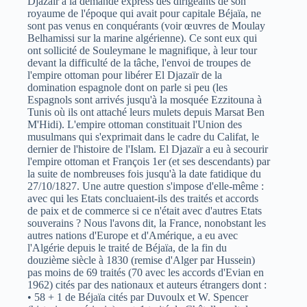
Djazaïr à la demande express des dirigeants de son
royaume de l'époque qui avait pour capitale Béjaïa, ne
sont pas venus en conquérants (voir œuvres de Moulay
Belhamissi sur la marine algérienne). Ce sont eux qui
ont sollicité de Souleymane le magnifique, à leur tour
devant la difficulté de la tâche, l'envoi de troupes de
l'empire ottoman pour libérer El Djazaïr de la
domination espagnole dont on parle si peu (les
Espagnols sont arrivés jusqu'à la mosquée Ezzitouna à
Tunis où ils ont attaché leurs mulets depuis Marsat Ben
M'Hidi). L'empire ottoman constituait l'Union des
musulmans qui s'exprimait dans le cadre du Califat, le
dernier de l'histoire de l'Islam. El Djazaïr a eu à secourir
l'empire ottoman et François 1er (et ses descendants) par
la suite de nombreuses fois jusqu'à la date fatidique du
27/10/1827. Une autre question s'impose d'elle-même :
avec qui les Etats concluaient-ils des traités et accords
de paix et de commerce si ce n'était avec d'autres Etats
souverains ? Nous l'avons dit, la France, nonobstant les
autres nations d'Europe et d'Amérique, a eu avec
l'Algérie depuis le traité de Béjaïa, de la fin du
douzième siècle à 1830 (remise d'Alger par Hussein)
pas moins de 69 traités (70 avec les accords d'Evian en
1962) cités par des nationaux et auteurs étrangers dont :
• 58 + 1 de Béjaïa cités par Duvoulx et W. Spencer