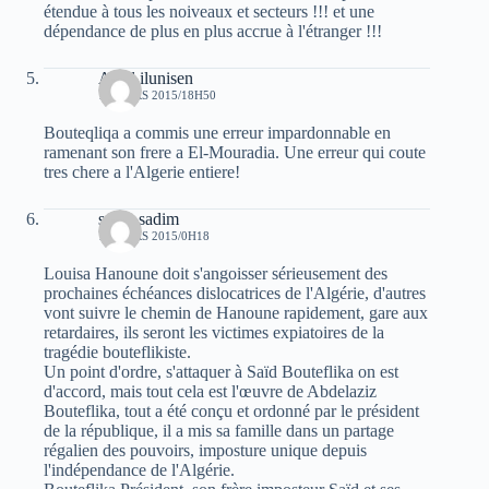
étendue à tous les noiveaux et secteurs !!! et une
dépendance de plus en plus accrue à l'étranger !!!
Aksil ilunisen
12 MARS 2015/18H50
Bouteqliqa a commis une erreur impardonnable en
ramenant son frere a El-Mouradia. Une erreur qui coute
tres chere a l'Algerie entiere!
sarah sadim
13 MARS 2015/0H18
Louisa Hanoune doit s'angoisser sérieusement des
prochaines échéances dislocatrices de l'Algérie, d'autres
vont suivre le chemin de Hanoune rapidement, gare aux
retardaires, ils seront les victimes expiatoires de la
tragédie bouteflikiste.
Un point d'ordre, s'attaquer à Saïd Bouteflika on est
d'accord, mais tout cela est l'œuvre de Abdelaziz
Bouteflika, tout a été conçu et ordonné par le président
de la république, il a mis sa famille dans un partage
régalien des pouvoirs, imposture unique depuis
l'indépendance de l'Algérie.