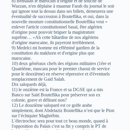
8) Bensalah le marocain d'origine et de souche de
Wazzan, n'en déplaise à maamar Farah du journal le soir
qui ignore tout la dessus dans ses billets, demeurera une
éventualité de succession à Bouteflika, et oui, dans la
nouvelle mouture constitutionnelle Bouteflika veut «
enlever l'article constitutionnel basal, être algérien
d'origine pour pouvoir briguer la magistrature
suprême… »Ah cette bâtardise de nos algériens
d'origine marocaine, ils payeront terriblement.
9) Medelci mi homme mi efféminé gardien de la
constitution du makhzen et d'origine plus que
marocaine.
10) deux généraux chefs des régions militaires (1ére et
Quatrième, mascara pour le premier chaoui de service
pour le deuxième) en réserve répressive et d'éventuels
remplacement de Gaid Salah.
Dix salopards déjà,
11) le onzième est la France et sa DGSE qui a mis
Banco sur Saïd Bouteflika pour préserver son ex
colonie, grave et délirant non?
12) Le douzième salopard est ce golfe arabe
simplement, dont Abdelaziz Bouteflika n’est que le Pion
sur l’échiquier Maghrébin.
L'électrochoc sera pour tout ce beau monde, quand à
l'opposition du Palais c'est sa fin y compris le PT de