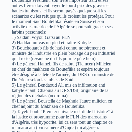
Bouteflika Président, son frère imposteur Saïd et ses
autres frères doivent payer le lourd prix des graves et
hautes trahisons, et ils seront payés quelque soit les
scénarios ou les refuges qu'ils croient les protéger. Pour
le moment Saïd Bouteflika réside en Suisse et son
activité destructrice de l'Algérie se poursuit grâce à ses
larbins personnels:
1) Saidani voyou Gafsi au FLN
2) Haddad un vas nu pied et traitre Kabyle
3) Bouchouareb fils de harki connu notoirement et
ministre de l'industrie en plein bradage du peu industriel
qu'il reste.(revanche du fils pour le père hein)
4) Le général Hamel, fils de sabra (Tlemcen) Milicien
en chef du makhzen de Bouteflika et espère toujours
être désigné à la tête de l'armée, du DRS ou ministre de
l'intérieur selon les lubies de Saïd.
5) Le général Bendaoud Ali mis en infiltration anti
kabyle et anti Chaouia au DRS/DSI, originaire de la
région des djebalas (nedroma);
6) Le général Boustella de Maghnia l'autre milicien en
chef adjoint du Makhzen de Bouteflika.
7) Tayeb Louh "Premier chiyatte msirdi de l'histoire" à
la justice et programmé pour le FLN des marocains
d'Algérie, très hypocrite, lui ca sera tout un chapitre ce
mi marocain (par sa mère d'Oujda) mi algérien.