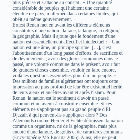
plus précise et s'attache au constat : « Une quantité
considérable de peuples qui habitent une certaine
étendue de pays, renfermée dans certaines limites, qui
obéit au même gouvernement. »
Ernest Renan met en avant les différents éléments
constitutifs d'une nation : la race, la langue, la religion,
la géographie. Mais il ajoute que le fondement d'une
nation est essentiellement affectif et intellectuel : « Une
nation est une âme, un principe spirituel […], c'est
l'aboutissement d'un long passé d'efforts, de sacrifices et
de dévouements ; avoir des gloires communes dans le
passé, une volonté commune dans le présent, avoir fait
de grandes choses ensemble, vouloir en faire encore,
voilà les questions essentielles pour être un peuple. »
Des millions de familles algériennes ont toujours cette
impression au plus profond de leur être existentiel hérité
de leurs aïeux et ancêtres avant et après l'Islam. Pour
Renan, la nation est le sentiment d'avoir un passé
commun et un avenir à construire ensemble. Si ces
éléments ne s'appliquent pas au grand peuple d'El
Djazaïr, à qui peuvent-ils s'appliquer alors ? Des
Allemands comme Herder et Fichte définissent la nation
comme un organisme, né de la géographie, mais plus
encore d'une langue, de goûts et de caractères communs
(Encyclopédie MS Encarta 2006). Ainsi, elle ne peut