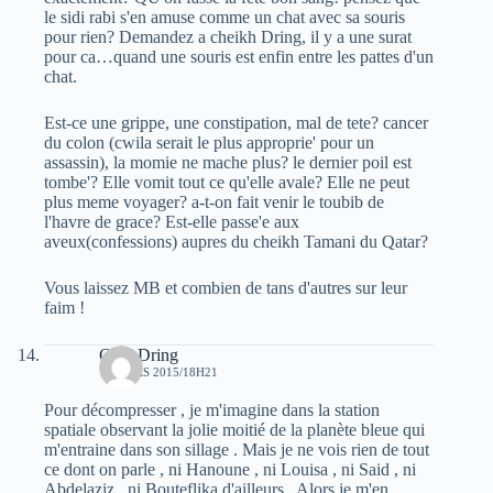
le sidi rabi s'en amuse comme un chat avec sa souris
pour rien? Demandez a cheikh Dring, il y a une surat
pour ca…quand une souris est enfin entre les pattes d'un
chat.
Est-ce une grippe, une constipation, mal de tete? cancer
du colon (cwila serait le plus approprie' pour un
assassin), la momie ne mache plus? le dernier poil est
tombe'? Elle vomit tout ce qu'elle avale? Elle ne peut
plus meme voyager? a-t-on fait venir le toubib de
l'havre de grace? Est-elle passe'e aux
aveux(confessions) aupres du cheikh Tamani du Qatar?
Vous laissez MB et combien de tans d'autres sur leur
faim !
Guel Dring
13 MARS 2015/18H21
Pour décompresser , je m'imagine dans la station
spatiale observant la jolie moitié de la planète bleue qui
m'entraine dans son sillage . Mais je ne vois rien de tout
ce dont on parle , ni Hanoune , ni Louisa , ni Said , ni
Abdelaziz , ni Bouteflika d'ailleurs . Alors je m'en