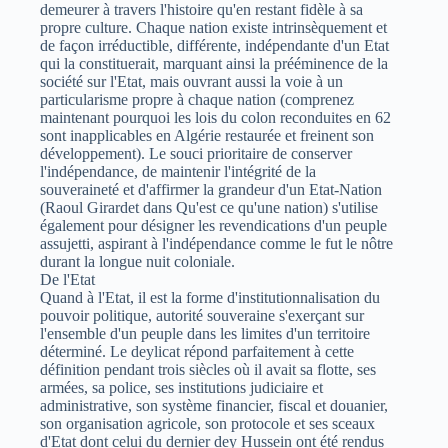
demeurer à travers l'histoire qu'en restant fidèle à sa
propre culture. Chaque nation existe intrinsèquement et
de façon irréductible, différente, indépendante d'un Etat
qui la constituerait, marquant ainsi la prééminence de la
société sur l'Etat, mais ouvrant aussi la voie à un
particularisme propre à chaque nation (comprenez
maintenant pourquoi les lois du colon reconduites en 62
sont inapplicables en Algérie restaurée et freinent son
développement). Le souci prioritaire de conserver
l'indépendance, de maintenir l'intégrité de la
souveraineté et d'affirmer la grandeur d'un Etat-Nation
(Raoul Girardet dans Qu'est ce qu'une nation) s'utilise
également pour désigner les revendications d'un peuple
assujetti, aspirant à l'indépendance comme le fut le nôtre
durant la longue nuit coloniale.
De l'Etat
Quand à l'Etat, il est la forme d'institutionnalisation du
pouvoir politique, autorité souveraine s'exerçant sur
l'ensemble d'un peuple dans les limites d'un territoire
déterminé. Le deylicat répond parfaitement à cette
définition pendant trois siècles où il avait sa flotte, ses
armées, sa police, ses institutions judiciaire et
administrative, son système financier, fiscal et douanier,
son organisation agricole, son protocole et ses sceaux
d'Etat dont celui du dernier dey Hussein ont été rendus