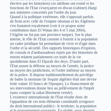
élective par les historiens) ces attributs ont existé et les
fonctions de l'Etat s'exerçaient en diwan (cabinet) élargi
aux ministres concernés par l'ordre du jour.
Quand à la politique extérieure, elle s'opposait parfois
de front avec celle de l'empire ottoman et les Algériens
s'en foutaient royalement (voir à ce propos notre
contribution dans El Watan des 4 et 5 mai 2004),
l'Algérie ne fut pas une province turque). Sur le plan
interne, le rôle de l'Etat consiste à fournir à la population
un cadre juridique lui permettant de vivre et d'agir dans
l'ordre et la sécurité. Des rapports historiques d'espions,
de consuls et d'ambassadeurs repris par des historiens de
renom relatent parfaitement ces traits de la vie
quotidienne dans El Djazaïr des deys. D'autre part,
l'Etat assure la défense au moyen de l'armée, la justice
au moyen des juridictions, et l'ordre intérieur au moyen
de la police. Il dispose traditionnellement du privilège
de battre la monnaie (le Sequin algérien était une devise
forte valant 10 francs de l'époque). Le financement de
ses interventions donne lieu au prélèvement de l'impôt
(sans compter la zakat librement versée).
L'existence internationale de l'Etat résulte donc de
l'apparition de ces trois éléments constitutifs (exigence
du droit international public) : le territoire, la population
et le gouvernement souverain. En réalité, pour devenir