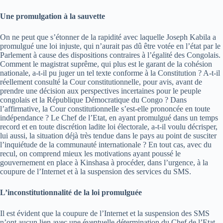
Une promulgation à la sauvette
On ne peut que s’étonner de la rapidité avec laquelle Joseph Kabila a
promulgué une loi injuste, qui n’aurait pas dû être votée en l’état par le
Parlement à cause des dispositions contraires à l’égalité des Congolais.
Comment le magistrat suprême, qui plus est le garant de la cohésion
nationale, a-t-il pu juger un tel texte conforme à la Constitution ? A-t-il
réellement consulté la Cour constitutionnelle, pour avis, avant de
prendre une décision aux perspectives incertaines pour le peuple
congolais et la République Démocratique du Congo ? Dans
l’affirmative, la Cour constitutionnelle s’est-elle prononcée en toute
indépendance ? Le Chef de l’Etat, en ayant promulgué dans un temps
record et en toute discrétion ladite loi électorale, a-t-il voulu décrisper,
lui aussi, la situation déjà très tendue dans le pays au point de susciter
l’inquiétude de la communauté internationale ? En tout cas, avec du
recul, on comprend mieux les motivations ayant poussé le
gouvernement en place à Kinshasa à procéder, dans l’urgence, à la
coupure de l’Internet et à la suspension des services du SMS.
L’inconstitutionnalité de la loi promulguée
Il est évident que la coupure de l’Internet et la suspension des SMS
n’ont aucun lien avec une éventuelle détermination du Chef de l’Etat