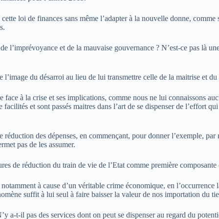
ette loi de finances sans même l’adapter à la nouvelle donne, comme si 
s.
, de l’imprévoyance et de la mauvaise gouvernance ? N’est-ce pas là une 
image du désarroi au lieu de lui transmettre celle de la maitrise et du c
ace à la crise et ses implications, comme nous ne lui connaissons aucu
facilités et sont passés maitres dans l’art de se dispenser de l’effort qu
e réduction des dépenses, en commençant, pour donner l’exemple, par rédu
ermet pas de les assumer.
sures de réduction du train de vie de l’Etat comme première composante 
ars notamment à cause d’un véritable crime économique, en l’occurrence 
mène suffit à lui seul à faire baisser la valeur de nos importation du tier
N’y a-t-il pas des services dont on peut se dispenser au regard du poten