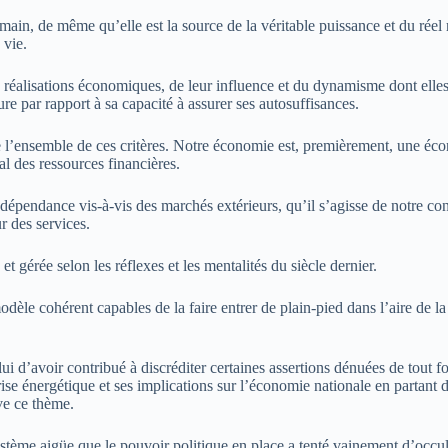
main, de même qu’elle est la source de la véritable puissance et du rée
 vie.
urs réalisations économiques, de leur influence et du dynamisme dont e
e par rapport à sa capacité à assurer ses autosuffisances.
 l’ensemble de ces critères. Notre économie est, premièrement, une écono
l des ressources financières.
épendance vis-à-vis des marchés extérieurs, qu’il s’agisse de notre co
r des services.
t gérée selon les réflexes et les mentalités du siècle dernier.
e cohérent capables de la faire entrer de plain-pied dans l’aire de la m
 celui d’avoir contribué à discréditer certaines assertions dénuées de tou
 crise énergétique et ses implications sur l’économie nationale en partan
ve ce thème.
système aigüe que le pouvoir politique en place a tenté vainement d’occul