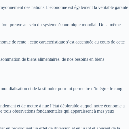
l rayonnement des nations.L’économie est également la véritable garante
lles font preuve au sein du système économique mondial. De la même
mie de rente ; cette caractéristique s’est accentuée au cours de cette
nsommation de biens alimentaires, de nos besoins en biens
ondialisation et de la stimuler pour lui permettre d’intégrer le rang
t fondement et de mettre à nue l’état déplorable auquel notre économie a
t de trois observations fondamentales qui apparaissent à mes yeux
ter en provoquant un effet de diversion et en usant et abusant de la