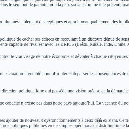
ns le seul but de garantir, non la paix sociale comme il le prétend, mais 
 produira inévitablement des répliques et aura immanquablement des impl
politique de cacher ses échecs en recourant à un discours dénué de sens 
ente capable de rivaliser avec les BRICS (Brésil, Russie, Inde, Chine,
ntrer le vrai visage de notre économie et dévoiler à chaque citoyen ses 
ne situation favorable pour affronter et dépasser les conséquences de ce
e direction politique forte qui possède une vision précise de la démarche
tte capacité n’existe pas dans notre pays aujourd’hui. La vacance du pouvo
 ajouter de nouveaux dysfonctionnements à ceux déjà existant. Cette ais
t nos politiques publiques en de simples opérations de distribution de la 