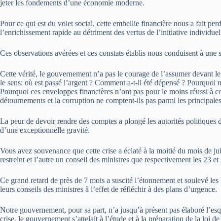
jeter les fondements d’une économie moderne.
Pour ce qui est du volet social, cette embellie financière nous a fait perdr
l’enrichissement rapide au détriment des vertus de l’initiative individue
Ces observations avérées et ces constats établis nous conduisent à une s
Cette vérité, le gouvernement n’a pas le courage de l’assumer devant le 
le sens: où est passé l’argent ? Comment a-t-il été dépensé ? Pourquoi n
Pourquoi ces enveloppes financières n’ont pas pour le moins réussi à c
détournements et la corruption ne comptent-ils pas parmi les principale
La peur de devoir rendre des comptes a plongé les autorités politiques 
d’une exceptionnelle gravité.
Vous avez souvenance que cette crise a éclaté à la moitié du mois de jui
restreint et l’autre un conseil des ministres que respectivement les 23 
Ce grand retard de près de 7 mois a suscité l’étonnement et soulevé les i
leurs conseils des ministres à l’effet de réfléchir à des plans d’urgence.
Notre gouvernement, pour sa part, n’a jusqu’à présent pas élaboré l’es
crise, le gouvernement s’attelait à l’étude et à la préparation de la loi 