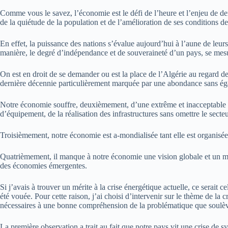
Comme vous le savez, l’économie est le défi de l’heure et l’enjeu de de
de la quiétude de la population et de l’amélioration de ses conditions de
En effet, la puissance des nations s’évalue aujourd’hui à l’aune de le
manière, le degré d’indépendance et de souveraineté d’un pays, se mesur
On est en droit de se demander ou est la place de l’Algérie au regard de
dernière décennie particulièrement marquée par une abondance sans éga
Notre économie souffre, deuxièmement, d’une extrême et inacceptable d
d’équipement, de la réalisation des infrastructures sans omettre le secteu
Troisièmement, notre économie est a-mondialisée tant elle est organisée e
Quatrièmement, il manque à notre économie une vision globale et un modèl
des économies émergentes.
Si j’avais à trouver un mérite à la crise énergétique actuelle, ce serait
été vouée. Pour cette raison, j’ai choisi d’intervenir sur le thème de la
nécessaires à une bonne compréhension de la problématique que soulè
La première observation a trait au fait que notre pays vit une crise de 