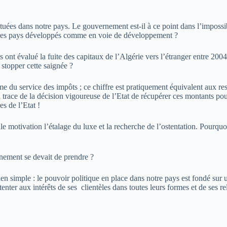
uées dans notre pays. Le gouvernement est-il à ce point dans l’impossibili
 autres pays développés comme en voie de développement ?
 ont évalué la fuite des capitaux de l’Algérie vers l’étranger entre 2004
stopper cette saignée ?
me du service des impôts ; ce chiffre est pratiquement équivalent aux res
race de la décision vigoureuse de l’Etat de récupérer ces montants pour 
s de l’Etat !
 motivation l’étalage du luxe et la recherche de l’ostentation. Pourquoi 
nement se devait de prendre ?
n simple : le pouvoir politique en place dans notre pays est fondé sur un
ttenter aux intérêts de ses clientèles dans toutes leurs formes et de ses 