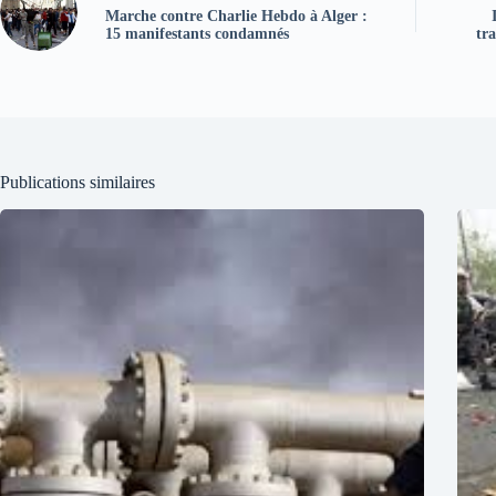
Marche contre Charlie Hebdo à Alger :
15 manifestants condamnés
tr
Publications similaires