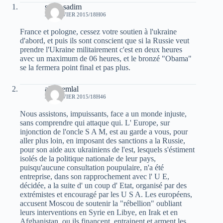
sarah sadim
31 JANVIER 2015/18H06
France et pologne, cessez votre soutien à l'ukraine
d'abord, et puis ils sont conscient que si la Russie veut
prendre l'Ukraine militairement c'est en deux heures
avec un maximum de 06 heures, et le bronzé "Obama"
se la fermera point final et pas plus.
ali chemlal
31 JANVIER 2015/18H46
Nous assistons, impuissants, face a un monde injuste,
sans comprendre qui attaque qui. L' Europe, sur
injonction de l'oncle S A M, est au garde a vous, pour
aller plus loin, en imposant des sanctions a la Russie,
pour son aide aux ukrainiens de l'est, lesquels s'éstiment
isolés de la politique nationale de leur pays,
puisqu'aucune consultation poupulaire, n'a été
entreprise, dans son rapprochement avec l' U E,
décidée, a la suite d' un coup d' Etat, organisé par des
extrémistes et encouragé par les U S A. Les européens,
accusent Moscou de soutenir la "rébellion" oubliant
leurs interventions en Syrie en Libye, en Irak et en
Afghanistan, ou ils financent, entrainent et arment les