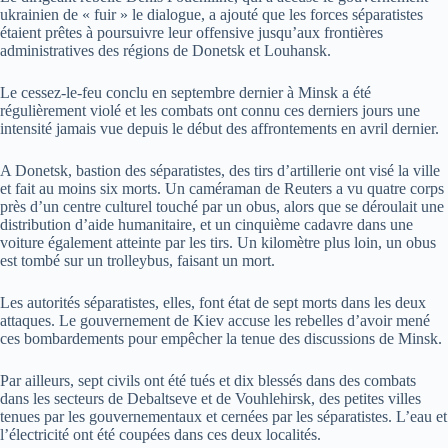
ukrainien de « fuir » le dialogue, a ajouté que les forces séparatistes
étaient prêtes à poursuivre leur offensive jusqu’aux frontières
administratives des régions de Donetsk et Louhansk.
Le cessez-le-feu conclu en septembre dernier à Minsk a été
régulièrement violé et les combats ont connu ces derniers jours une
intensité jamais vue depuis le début des affrontements en avril dernier.
A Donetsk, bastion des séparatistes, des tirs d’artillerie ont visé la ville
et fait au moins six morts. Un caméraman de Reuters a vu quatre corps
près d’un centre culturel touché par un obus, alors que se déroulait une
distribution d’aide humanitaire, et un cinquième cadavre dans une
voiture également atteinte par les tirs. Un kilomètre plus loin, un obus
est tombé sur un trolleybus, faisant un mort.
Les autorités séparatistes, elles, font état de sept morts dans les deux
attaques. Le gouvernement de Kiev accuse les rebelles d’avoir mené
ces bombardements pour empêcher la tenue des discussions de Minsk.
Par ailleurs, sept civils ont été tués et dix blessés dans des combats
dans les secteurs de Debaltseve et de Vouhlehirsk, des petites villes
tenues par les gouvernementaux et cernées par les séparatistes. L’eau et
l’électricité ont été coupées dans ces deux localités.