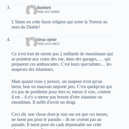
Aksil ilunisen
30 JANVIER 2015/0H09
L'Islam ou cette fause religion qui seme la Terreur au
nom du Diable!
Massinissa opine
30 JANVIER 2015/4H32
Ce n'est tout de meme pas 2 milliards de musulmans qui
se pointent aux coins des rue, dans des garages, … qui
preparent ces ambuscades. C'est leurs specialistes… les
snapeurs des islamistes.
Mais quand vous y pensez, un snapeur n'est qu'un
tireur, bon ou mauvais importe peu. C'est quelqu'un qui
n'a pas de probleme pour tirer et, mieux il vise, content
il est – il n'y a meme pas besoin d'etre islamiste ou
musulman. Il suffit d'avoir un doigt.
Ceci dit, une chose dont je suis sur est que ces tueurs,
ne tuent pas pour le paradis – ils ne croient pas au
paradis. Il tuent pour du cash depensable sur cette