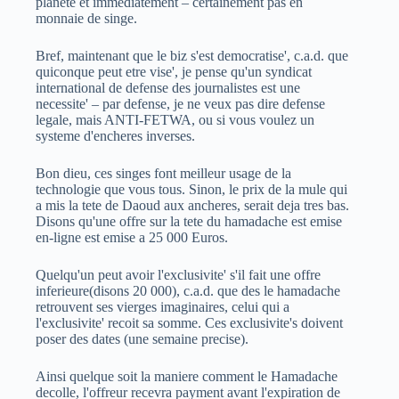
planete et immediatement – certainement pas en
monnaie de singe.
Bref, maintenant que le biz s'est democratise', c.a.d. que
quiconque peut etre vise', je pense qu'un syndicat
international de defense des journalistes est une
necessite' – par defense, je ne veux pas dire defense
legale, mais ANTI-FETWA, ou si vous voulez un
systeme d'encheres inverses.
Bon dieu, ces singes font meilleur usage de la
technologie que vous tous. Sinon, le prix de la mule qui
a mis la tete de Daoud aux ancheres, serait deja tres bas.
Disons qu'une offre sur la tete du hamadache est emise
en-ligne est emise a 25 000 Euros.
Quelqu'un peut avoir l'exclusivite' s'il fait une offre
inferieure(disons 20 000), c.a.d. que des le hamadache
retrouvent ses vierges imaginaires, celui qui a
l'exclusivite' recoit sa somme. Ces exclusivite's doivent
poser des dates (une semaine precise).
Ainsi quelque soit la maniere comment le Hamadache
decolle, l'offreur recevra payment avant l'expiration de