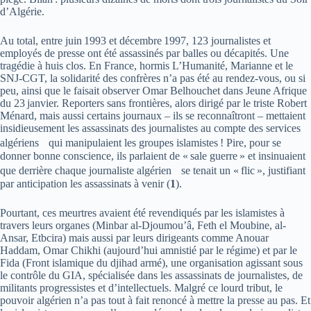
d’Algérie.
Au total, entre juin 1993 et décembre 1997, 123 journalistes et
employés de presse ont été assassinés par balles ou décapités. Une
tragédie à huis clos. En France, hormis L’Humanité, Marianne et le
SNJ-CGT, la solidarité des confrères n’a pas été au rendez-vous, ou si
peu, ainsi que le faisait observer Omar Belhouchet dans Jeune Afrique
du 23 janvier. Reporters sans frontières, alors dirigé par le triste Robert
Ménard, mais aussi certains journaux – ils se reconnaîtront – mettaient
insidieusement les assassinats des journalistes au compte des services
algériens qui manipulaient les groupes islamistes ! Pire, pour se
donner bonne conscience, ils parlaient de « sale guerre » et insinuaient
que derrière chaque journaliste algérien se tenait un « flic », justifiant
par anticipation les assassinats à venir (
1
).
Pourtant, ces meurtres avaient été revendiqués par les islamistes à
travers leurs organes (Minbar al-Djoumou’â, Feth el Moubine, al-
Ansar, Etbcira) mais aussi par leurs dirigeants comme Anouar
Haddam, Omar Chikhi (aujourd’hui amnistié par le régime) et par le
Fida (Front islamique du djihad armé), une organisation agissant sous
le contrôle du GIA, spécialisée dans les assassinats de journalistes, de
militants progressistes et d’intellectuels. Malgré ce lourd tribut, le
pouvoir algérien n’a pas tout à fait renoncé à mettre la presse au pas. Et