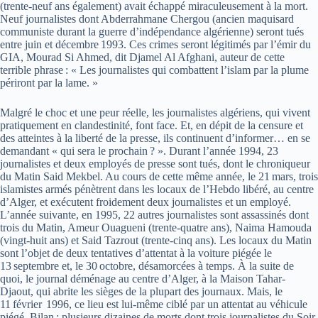
(trente-neuf ans également) avait échappé miraculeusement à la mort.
Neuf journalistes dont Abderrahmane Chergou (ancien maquisard
communiste durant la guerre d’indépendance algérienne) seront tués
entre juin et décembre 1993. Ces crimes seront légitimés par l’émir du
GIA, Mourad Si Ahmed, dit Djamel Al Afghani, auteur de cette
terrible phrase : « Les journalistes qui combattent l’islam par la plume
périront par la lame. »
Malgré le choc et une peur réelle, les journalistes algériens, qui vivent
pratiquement en clandestinité, font face. Et, en dépit de la censure et
des atteintes à la liberté de la presse, ils continuent d’informer… en se
demandant « qui sera le prochain ? ». Durant l’année 1994, 23
journalistes et deux employés de presse sont tués, dont le chroniqueur
du Matin Said Mekbel. Au cours de cette même année, le 21 mars, trois
islamistes armés pénètrent dans les locaux de l’Hebdo libéré, au centre
d’Alger, et exécutent froidement deux journalistes et un employé.
L’année suivante, en 1995, 22 autres journalistes sont assassinés dont
trois du Matin, Ameur Ouagueni (trente-quatre ans), Naima Hamouda
(vingt-huit ans) et Said Tazrout (trente-cinq ans). Les locaux du Matin
sont l’objet de deux tentatives d’attentat à la voiture piégée le
13 septembre et, le 30 octobre, désamorcées à temps. À la suite de
quoi, le journal déménage au centre d’Alger, à la Maison Tahar-
Djaout, qui abrite les sièges de la plupart des journaux. Mais, le
11 février 1996, ce lieu est lui-même ciblé par un attentat au véhicule
piégé. Bilan : plusieurs dizaines de morts dont trois journalistes du Soir