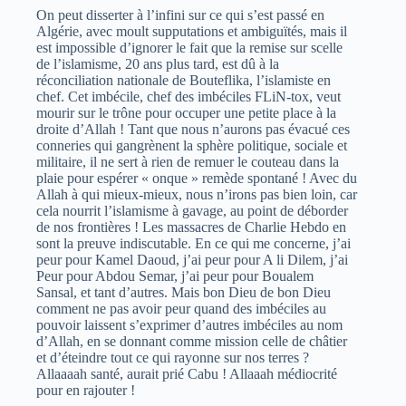
On peut disserter à l’infini sur ce qui s’est passé en
Algérie, avec moult supputations et ambiguïtés, mais il
est impossible d’ignorer le fait que la remise sur scelle
de l’islamisme, 20 ans plus tard, est dû à la
réconciliation nationale de Bouteflika, l’islamiste en
chef. Cet imbécile, chef des imbéciles FLiN-tox, veut
mourir sur le trône pour occuper une petite place à la
droite d’Allah ! Tant que nous n’aurons pas évacué ces
conneries qui gangrènent la sphère politique, sociale et
militaire, il ne sert à rien de remuer le couteau dans la
plaie pour espérer « onque » remède spontané ! Avec du
Allah à qui mieux-mieux, nous n’irons pas bien loin, car
cela nourrit l’islamisme à gavage, au point de déborder
de nos frontières ! Les massacres de Charlie Hebdo en
sont la preuve indiscutable. En ce qui me concerne, j’ai
peur pour Kamel Daoud, j’ai peur pour A li Dilem, j’ai
Peur pour Abdou Semar, j’ai peur pour Boualem
Sansal, et tant d’autres. Mais bon Dieu de bon Dieu
comment ne pas avoir peur quand des imbéciles au
pouvoir laissent s’exprimer d’autres imbéciles au nom
d’Allah, en se donnant comme mission celle de châtier
et d’éteindre tout ce qui rayonne sur nos terres ?
Allaaaah santé, aurait prié Cabu ! Allaaah médiocrité
pour en rajouter !