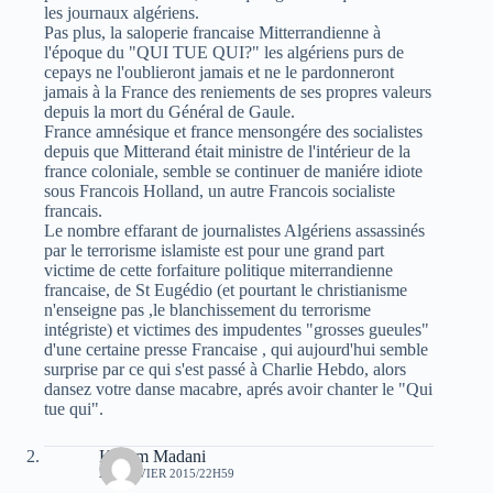
les journaux algériens.
Pas plus, la saloperie francaise Mitterrandienne à
l'époque du "QUI TUE QUI?" les algériens purs de
cepays ne l'oublieront jamais et ne le pardonneront
jamais à la France des reniements de ses propres valeurs
depuis la mort du Général de Gaule.
France amnésique et france mensongére des socialistes
depuis que Mitterand était ministre de l'intérieur de la
france coloniale, semble se continuer de maniére idiote
sous Francois Holland, un autre Francois socialiste
francais.
Le nombre effarant de journalistes Algériens assassinés
par le terrorisme islamiste est pour une grand part
victime de cette forfaiture politique miterrandienne
francaise, de St Eugédio (et pourtant le christianisme
n'enseigne pas ,le blanchissement du terrorisme
intégriste) et victimes des impudentes "grosses gueules"
d'une certaine presse Francaise , qui aujourd'hui semble
surprise par ce qui s'est passé à Charlie Hebdo, alors
dansez votre danse macabre, aprés avoir chanter le "Qui
tue qui".
Kacem Madani
29 JANVIER 2015/22H59