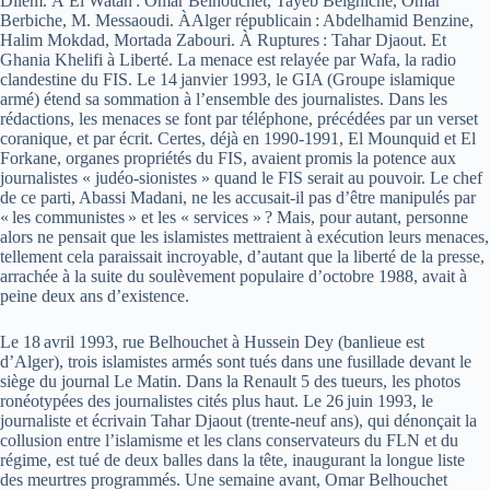
Dilem. À El Watan : Omar Belhouchet, Tayeb Belghiche, Omar
Berbiche, M. Messaoudi. ÀAlger républicain : Abdelhamid Benzine,
Halim Mokdad, Mortada Zabouri. À Ruptures : Tahar Djaout. Et
Ghania Khelifi à Liberté. La menace est relayée par Wafa, la radio
clandestine du FIS. Le 14 janvier 1993, le GIA (Groupe islamique
armé) étend sa sommation à l’ensemble des journalistes. Dans les
rédactions, les menaces se font par téléphone, précédées par un verset
coranique, et par écrit. Certes, déjà en 1990-1991, El Mounquid et El
Forkane, organes propriétés du FIS, avaient promis la potence aux
journalistes « judéo-sionistes » quand le FIS serait au pouvoir. Le chef
de ce parti, Abassi Madani, ne les accusait-il pas d’être manipulés par
« les communistes » et les « services » ? Mais, pour autant, personne
alors ne pensait que les islamistes mettraient à exécution leurs menaces,
tellement cela paraissait incroyable, d’autant que la liberté de la presse,
arrachée à la suite du soulèvement populaire d’octobre 1988, avait à
peine deux ans d’existence.
Le 18 avril 1993, rue Belhouchet à Hussein Dey (banlieue est
d’Alger), trois islamistes armés sont tués dans une fusillade devant le
siège du journal Le Matin. Dans la Renault 5 des tueurs, les photos
ronéotypées des journalistes cités plus haut. Le 26 juin 1993, le
journaliste et écrivain Tahar Djaout (trente-neuf ans), qui dénonçait la
collusion entre l’islamisme et les clans conservateurs du FLN et du
régime, est tué de deux balles dans la tête, inaugurant la longue liste
des meurtres programmés. Une semaine avant, Omar Belhouchet