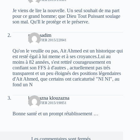
Je viens de lire la nouvelle. Un seul souhait de ma part
pour ce grand homme; que Dieu Tout Puissant soulage
son mal. Qu'Il le protège et le préserve.
sarah sadim
25 JANVIER 2015/22H41
Qu'on le veuille ou pas, Ait Ahmed est un historique qui
est resté égal à lui meme et à ses croyances.Lui au
moins à 82 années, s'est rettiré courageusement en
confiant son FFS à d'autres , actuellement pas trés
transparent et un peu éloignés des positions légendaires
d'Ait Ahmed, que certains ont caricaturisé "NI NI", au
fond un N
klouzazna klouzazna
26 JANVIER 2015/19H51
Bonne santé et un prompt rétablissement …
Les commentaires sont fermés.