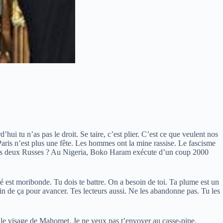
d’hui tu n’as pas le droit. Se taire, c’est plier. C’est ce que veulent nos
Paris n’est plus une fête. Les hommes ont la mine rassise. Le fascisme
id les deux Russes ? Au Nigeria, Boko Haram exécute d’un coup 2000
té est moribonde. Tu dois te battre. On a besoin de toi. Ta plume est un
soin de ça pour avancer. Tes lecteurs aussi. Ne les abandonne pas. Tu les
ner le visage de Mahomet. Je ne veux pas t’envoyer au casse-pipe.