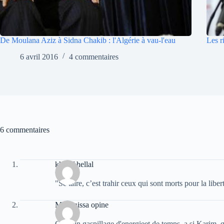
De Moulana Aziz à Sidna Chakib : l'Algérie à vau-l'eau
Les r
6 avril 2016
4 commentaires
6 commentaires
khelaf hellal
"Se taire, c’est trahir ceux qui sont morts pour la liber
Massinissa opine
C'est un gaspillage d'energieet de temps, a si Karim, q