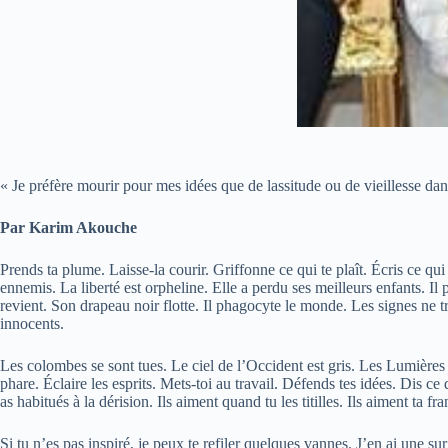
« Je préfère mourir pour mes idées que de lassitude ou de vieillesse d
Par Karim Akouche
Prends ta plume. Laisse-la courir. Griffonne ce qui te plaît. Écris ce qui 
ennemis. La liberté est orpheline. Elle a perdu ses meilleurs enfants. 
revient. Son drapeau noir flotte. Il phagocyte le monde. Les signes ne
innocents.
Les colombes se sont tues. Le ciel de l’Occident est gris. Les Lumières 
phare. Éclaire les esprits. Mets-toi au travail. Défends tes idées. Dis c
as habitués à la dérision. Ils aiment quand tu les titilles. Ils aiment ta 
Si tu n’es pas inspiré, je peux te refiler quelques vannes. J’en ai une s