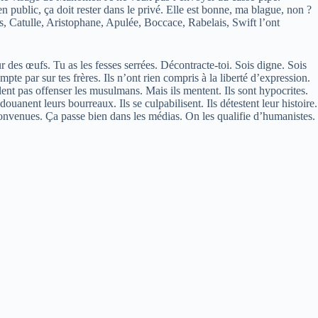
en public, ça doit rester dans le privé. Elle est bonne, ma blague, non ?
lius, Catulle, Aristophane, Apulée, Boccace, Rabelais, Swift l’ont
r des œufs. Tu as les fesses serrées. Décontracte-toi. Sois digne. Sois
pte par sur tes frères. Ils n’ont rien compris à la liberté d’expression.
eulent pas offenser les musulmans. Mais ils mentent. Ils sont hypocrites.
douanent leurs bourreaux. Ils se culpabilisent. Ils détestent leur histoire.
s convenues. Ça passe bien dans les médias. On les qualifie d’humanistes.