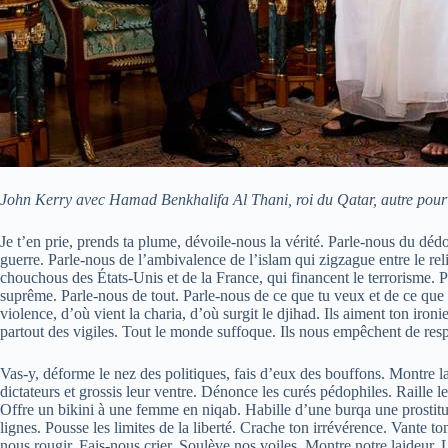
John Kerry avec Hamad Benkhalifa Al Thani, roi du Qatar, autre pourv
Je t’en prie, prends ta plume, dévoile-nous la vérité. Parle-nous 
guerre. Parle-nous de l’ambivalence de l’islam qui zigzague entre le rel
chouchous des États-Unis et de la France, qui financent le terrorisme.
suprême. Parle-nous de tout. Parle-nous de ce que tu veux et de ce que 
violence, d’où vient la charia, d’où surgit le djihad. Ils aiment ton ironie
partout des vigiles. Tout le monde suffoque. Ils nous empêchent de res
Vas-y, déforme le nez des politiques, fais d’eux des bouffons. Montre la
dictateurs et grossis leur ventre. Dénonce les curés pédophiles. Raille
Offre un bikini à une femme en niqab. Habille d’une burqa une prostitué
lignes. Pousse les limites de la liberté. Crache ton irrévérence. Vante to
nous rougir. Fais-nous crier. Soulève nos voiles. Montre notre laideur. L