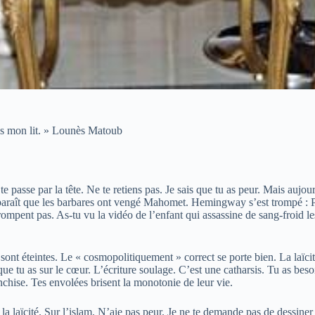
ans mon lit. » Lounès Matoub
te passe par la tête. Ne te retiens pas. Je sais que tu as peur. Mais aujour
Il paraît que les barbares ont vengé Mahomet. Hemingway s’est trompé : 
 trompent pas. As-tu vu la vidéo de l’enfant qui assassine de sang-fro
sont éteintes. Le « cosmopolitiquement » correct se porte bien. La laïci
e que tu as sur le cœur. L’écriture soulage. C’est une catharsis. Tu as be
franchise. Tes envolées brisent la monotonie de leur vie.
ur la laïcité. Sur l’islam. N’aie pas peur. Je ne te demande pas de dessi