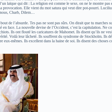
d’un laïque qui dit : La religion est comme le sexe, on ne le montre pas 
de la provocation. Elle vient du mot satura qui veut dire pot-pourri. Luci
ignous, Charb, Dilem…
 bout de l’absurde. Tes pas ne sont pas sûrs. On dirait que tu marches su
té en face. La nouvelle devise de l’Occident, c’est la capitulation. Ne com
s chiots. Ils ont flouté les caricatures de Mahomet. Ils disent qu’ils ne v
 vérité. Voilà leur lâcheté. Ils souffrent du syndrome de Stockholm. Ils dé
d’être eux-mêmes. Ils excellent dans la haine de soi. Ils disent des chose