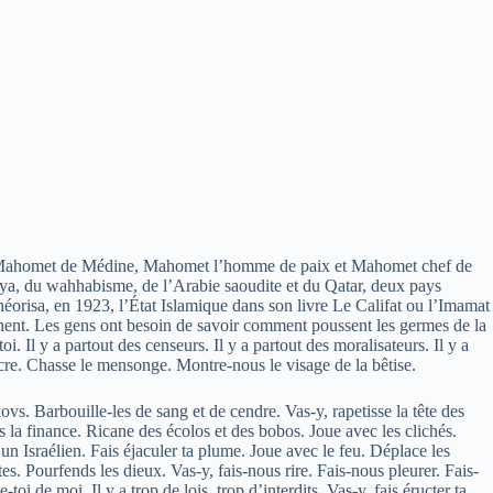
 et Mahomet de Médine, Mahomet l’homme de paix et Mahomet chef de
miyya, du wahhabisme, de l’Arabie saoudite et du Qatar, deux pays
éorisa, en 1923, l’État Islamique dans son livre Le Califat ou l’Imamat
âchent. Les gens ont besoin de savoir comment poussent les germes de la
oi. Il y a partout des censeurs. Il y a partout des moralisateurs. Il y a
cre. Chasse le mensonge. Montre-nous le visage de la bêtise.
vs. Barbouille-les de sang et de cendre. Vas-y, rapetisse la tête des
 la finance. Ricane des écolos et des bobos. Joue avec les clichés.
n Israélien. Fais éjaculer ta plume. Joue avec le feu. Déplace les
tes. Pourfends les dieux. Vas-y, fais-nous rire. Fais-nous pleurer. Fais-
 de moi. Il y a trop de lois, trop d’interdits. Vas-y, fais éructer ta