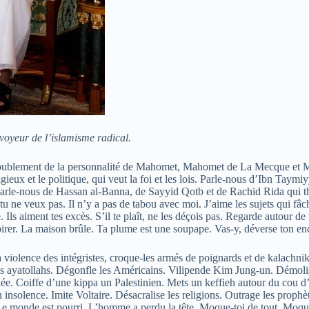
oyeur de l’islamisme radical.
du dédoublement de la personnalité de Mahomet, Mahomet de La Mecque
igieux et le politique, qui veut la foi et les lois. Parle-nous d’Ibn Tay
 Parle-nous de Hassan al-Banna, de Sayyid Qotb et de Rachid Rida qui th
tu ne veux pas. Il n’y a pas de tabou avec moi. J’aime les sujets qui f
. Ils aiment tes excès. S’il te plaît, ne les déçois pas. Regarde autour de t
pirer. La maison brûle. Ta plume est une soupape. Vas-y, déverse ton en
 violence des intégristes, croque-les armés de poignards et de kalachniko
 les ayatollahs. Dégonfle les Américains. Vilipende Kim Jung-un. Démolis
e. Coiffe d’une kippa un Palestinien. Mets un keffieh autour du cou d’u
n insolence. Imite Voltaire. Désacralise les religions. Outrage les prophè
e monde est pourri. L’homme a perdu la tête. Moque-toi de tout. Moque-toi