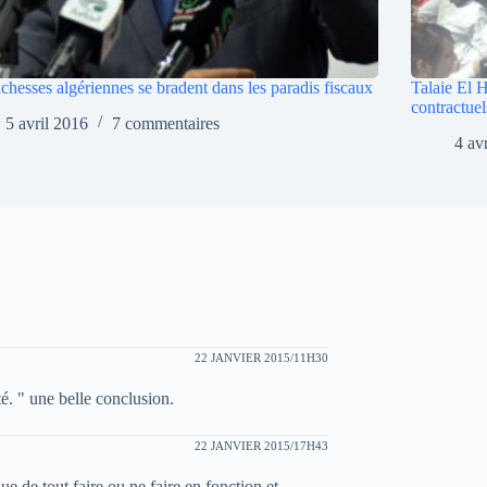
ichesses algériennes se bradent dans les paradis fiscaux
Talaie El H
contractuel
5 avril 2016
7 commentaires
4 av
22 JANVIER 2015/11H30
té. " une belle conclusion.
22 JANVIER 2015/17H43
ue de tout faire ou ne faire en fonction et