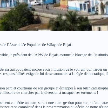
res de l’Assemblée Populaire de Wilaya de Bejaia
ble, le président de l’APW de Bejaia assume le blocage de l’institution 
ejaia qui pouvaient encore avoir l’illusion de le voir un jour garder un
 des responsabilités exige de lui de se soumettre à la règle démocratique, 
n parti et courtisans de son groupe et échapper à son bilan catastroph
t illusoire de chercher par la diversion à masquer ses errements !
ement et mérite un autre sort et une autre gestion pour sortir d’un mara
isance et sa complicité dans la programmation du déclin de notre région