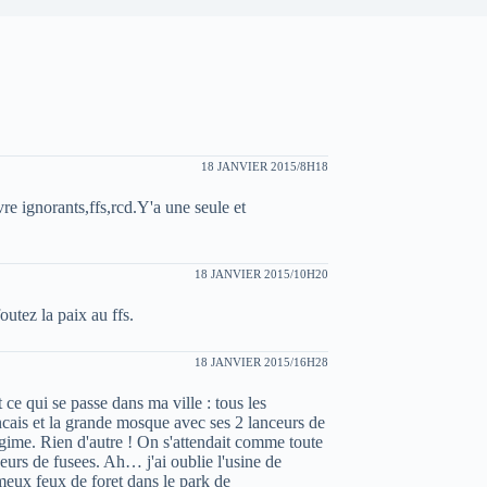
18 JANVIER 2015/8H18
e ignorants,ffs,rcd.Y'a une seule et
18 JANVIER 2015/10H20
foutez la paix au ffs.
18 JANVIER 2015/16H28
ce qui se passe dans ma ville : tous les
ancais et la grande mosque avec ses 2 lanceurs de
egime. Rien d'autre ! On s'attendait comme toute
ceurs de fusees. Ah… j'ai oublie l'usine de
ameux feux de foret dans le park de