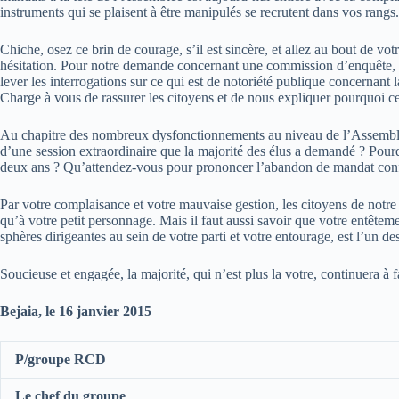
instruments qui se plaisent à être manipulés se recrutent dans vos rangs.
Chiche, osez ce brin de courage, s’il est sincère, et allez au bout de 
hésitation. Pour notre demande concernant une commission d’enquête, le 
lever les interrogations sur ce qui est de notoriété publique concernant 
Charge à vous de rassurer les citoyens et de nous expliquer pourquoi ce
Au chapitre des nombreux dysfonctionnements au niveau de l’Assemblée, 
d’une session extraordinaire que la majorité des élus a demandé ? Pourquo
deux ans ? Qu’attendez-vous pour prononcer l’abandon de mandat confor
Par votre complaisance et votre mauvaise gestion, les citoyens de notre 
qu’à votre petit personnage. Mais il faut aussi savoir que votre entête
sphères dirigeantes au sein de votre parti et votre entourage, est l’un d
Soucieuse et engagée, la majorité, qui n’est plus la votre, continuera à f
Bejaia, le 16 janvier 2015
P/groupe RCD
Le chef du groupe