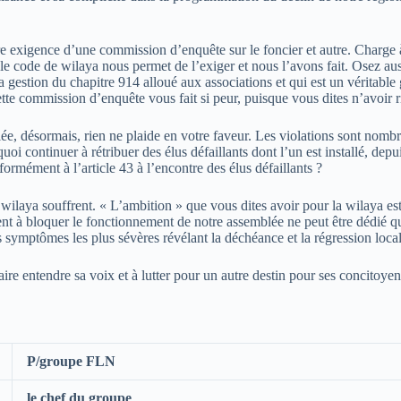
votre exigence d’une commission d’enquête sur le foncier et autre. Char
code de wilaya nous permet de l’exiger et nous l’avons fait. Osez aussi
la gestion du chapitre 914 alloué aux associations et qui est un véritable
tte commission d’enquête vous fait si peur, puisque vous dites n’avoir r
désormais, rien ne plaide en votre faveur. Les violations sont nombreus
i continuer à rétribuer des élus défaillants dont l’un est installé, depu
mément à l’article 43 à l’encontre des élus défaillants ?
wilaya souffrent. « L’ambition » que vous dites avoir pour la wilaya est
ment à bloquer le fonctionnement de notre assemblée ne peut être dédié q
es symptômes les plus sévères révélant la déchéance et la régression local
aire entendre sa voix et à lutter pour un autre destin pour ses concitoyen
P/groupe FLN
le chef du groupe