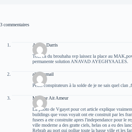
3 commentaires
Afalco Darris
Tout ca du brouhaha svp laissez la place au MAK,povr
permanente solution ANAVAD AYEGHYAALES.
albert smail
Petits conspirateurs à la solde de je ne sais quel clan ,
Massine Ait Ameur
La photo de Vgayet pour cet article explique vraiment 
buildings que vous voyait ont ete construit par les fr
fusees a ete construite apres l'independance pour le r
ville moderne a des gratte ciels, helas on a eu des lan
Rebrab au port qui pollue toute la basse ville et les f