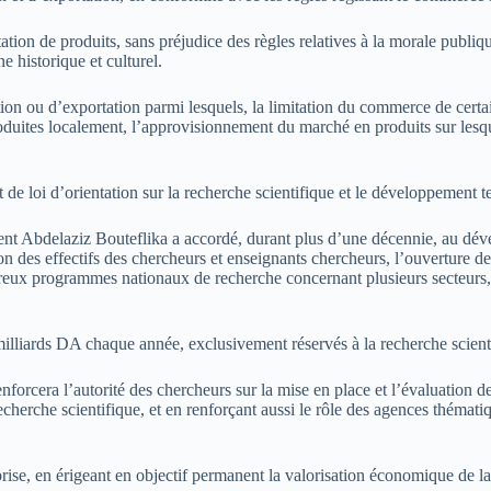
tation de produits, sans préjudice des règles relatives à la morale publique
e historique et culturel.
ion ou d’exportation parmi lesquels, la limitation du commerce de certain
oduites localement, l’approvisionnement du marché en produits sur lesque
 de loi d’orientation sur la recherche scientifique et le développement 
sident Abdelaziz Bouteflika a accordé, durant plus d’une décennie, au dév
n des effectifs des chercheurs et enseignants chercheurs, l’ouverture de
breux programmes nationaux de recherche concernant plusieurs secteurs, 
 milliards DA chaque année, exclusivement réservés à la recherche scient
renforcera l’autorité des chercheurs sur la mise en place et l’évaluatio
recherche scientifique, et en renforçant aussi le rôle des agences thémat
prise, en érigeant en objectif permanent la valorisation économique de la