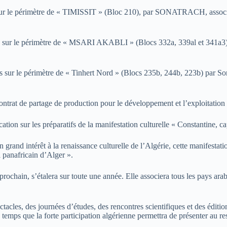
ures sur le périmètre de « TIMISSIT » (Bloc 210), par SONATRACH, as
arbures sur le périmètre de « MSARI AKABLI » (Blocs 332a, 339al et 3
ures sur le périmètre de « Tinhert Nord » (Blocs 235b, 244b, 223b) par 
ontrat de partage de production pour le développement et l’exploitation
tion sur les préparatifs de la manifestation culturelle « Constantine, cap
and intérêt à la renaissance culturelle de l’Algérie, cette manifestation 
l panafricain d’Alger ».
 prochain, s’étalera sur toute une année. Elle associera tous les pays ar
les, des journées d’études, des rencontres scientifiques et des éditions 
 temps que la forte participation algérienne permettra de présenter au res