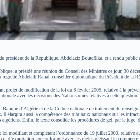
 du président de la République, Abdelaziz Bouteflika, et a rendu public 
blique, a présidé une réunion du Conseil des Ministres ce jour, 30 dé
u regretté Abdelatif Rahal, conseiller diplomatique du Président de la R
 projet de modification de la loi du 6 février 2005, relative à la préven
ationale avec les décisions des Nations unies relatives à cette question.
de la Banque d’Algérie et de la Cellule nationale de traitement du renseig
ux. Il élargira aussi la compétence des tribunaux nationaux sur les infra
s algériens. Enfin, le texte consolide les procédures de gel, par le juge, 
 loi modifiant et complétant l’ordonnance du 19 juillet 2003, relative 
on et d’exportation, en conformité avec les règles régissant le commerce 