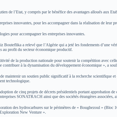
soutien de l’Etat, y compris par le bénéfice des avantages alloués aux Et
ntreprises innovantes, pour les accompagner dans la réalisation de leu
nologies pour accompagner les entreprises innovantes.
ziz Bouteflika a relevé que l’Algérie qui a jeté les fondements d’une vé
ris au profit du secteur économique productif.
tivité de la production nationale pour soutenir la compétition avec cel
 contribuer à la dynamisation du développement économique », a soulig
 maintenir un soutien public significatif à la recherche scientifique et 
ment technologique.
adoption de cinq projets de décrets présidentiels portant approbation de
ntreprises SONATRACH ainsi que des sociétés étrangères associées, ain
exploration des hydrocarbures sur le périmètres de « Boughezoul » (Bloc 
 Exploration New Venture ».