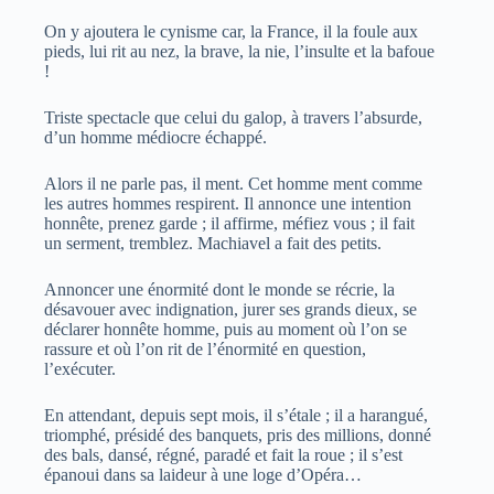
On y ajoutera le cynisme car, la France, il la foule aux
pieds, lui rit au nez, la brave, la nie, l’insulte et la bafoue
!
Triste spectacle que celui du galop, à travers l’absurde,
d’un homme médiocre échappé.
Alors il ne parle pas, il ment. Cet homme ment comme
les autres hommes respirent. Il annonce une intention
honnête, prenez garde ; il affirme, méfiez vous ; il fait
un serment, tremblez. Machiavel a fait des petits.
Annoncer une énormité dont le monde se récrie, la
désavouer avec indignation, jurer ses grands dieux, se
déclarer honnête homme, puis au moment où l’on se
rassure et où l’on rit de l’énormité en question,
l’exécuter.
En attendant, depuis sept mois, il s’étale ; il a harangué,
triomphé, présidé des banquets, pris des millions, donné
des bals, dansé, régné, paradé et fait la roue ; il s’est
épanoui dans sa laideur à une loge d’Opéra…