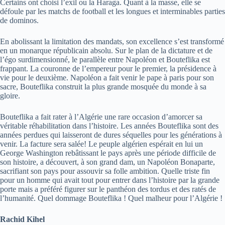
Certains ont choisi l’exil ou la Haraga. Quant à la masse, elle se
défoule par les matchs de football et les longues et interminables parties
de dominos.
En abolissant la limitation des mandats, son excellence s’est transformé
en un monarque républicain absolu. Sur le plan de la dictature et de
l’égo surdimensionné, le parallèle entre Napoléon et Bouteflika est
frappant. La couronne de l’empereur pour le premier, la présidence à
vie pour le deuxième. Napoléon a fait venir le pape à paris pour son
sacre, Bouteflika construit la plus grande mosquée du monde à sa
gloire.
Bouteflika a fait rater à l’Algérie une rare occasion d’amorcer sa
véritable réhabilitation dans l’histoire. Les années Bouteflika sont des
années perdues qui laisseront de dures séquelles pour les générations à
venir. La facture sera salée! Le peuple algérien espérait en lui un
George Washington rebâtissant le pays après une période difficile de
son histoire, a découvert, à son grand dam, un Napoléon Bonaparte,
sacrifiant son pays pour assouvir sa folle ambition. Quelle triste fin
pour un homme qui avait tout pour entrer dans l’histoire par la grande
porte mais a préféré figurer sur le panthéon des tordus et des ratés de
l’humanité. Quel dommage Bouteflika ! Quel malheur pour l’Algérie !
Rachid Kihel