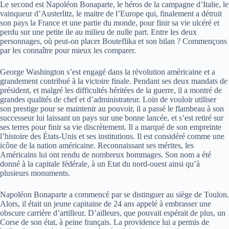
Le second est Napoléon Bonaparte, le héros de la campagne d’Italie, le
vainqueur d’Austerlitz, le maitre de l’Europe qui, finalement a détruit
son pays la France et une partie du monde, pour finir sa vie ulcéré et
perdu sur une petite ile au milieu de nulle part. Entre les deux
personnages, où peut-on placer Bouteflika et son bilan ? Commençons
par les connaître pour mieux les comparer.
George Washington s’est engagé dans la révolution américaine et a
grandement contribué à la victoire finale. Pendant ses deux mandats de
président, et malgré les difficultés héritées de la guerre, il a montré de
grandes qualités de chef et d’administrateur. Loin de vouloir utiliser
son prestige pour se maintenir au pouvoir, il a passé le flambeau à son
successeur lui laissant un pays sur une bonne lancée, et s’est retiré sur
ses terres pour finir sa vie discrètement. Il a marqué de son empreinte
l’histoire des États-Unis et ses institutions. Il est considéré comme une
icône de la nation américaine. Reconnaissant ses mérites, les
Américains lui ont rendu de nombreux hommages. Son nom a été
donné à la capitale fédérale, à un Etat du nord-ouest ainsi qu’à
plusieurs monuments.
Napoléon Bonaparte a commencé par se distinguer au siège de Toulon.
Alors, il était un jeune capitaine de 24 ans appelé à embrasser une
obscure carrière d’artilleur. D’ailleurs, que pouvait espérait de plus, un
Corse de son état, à peine français. La providence lui a permis de