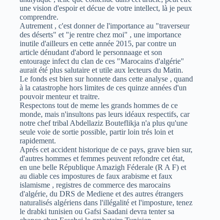
une vision d'espoir et décue de votre intellect, là je peux
comprendre.
Autrement , c'est donner de l'importance au "traverseur
des déserts" et "je rentre chez moi" , une importance
inutile d'ailleurs en cette année 2015, par contre un
article dénudant d'abord le personnaage et son
entourage infect du clan de ces "Marocains d'algérie"
aurait été plus salutaire et utile aux lecteurs du Matin.
Le fonds est bien sur honnete dans cette analyse , quand
à la catastrophe hors limites de ces quinze années d'un
pouvoir menteur et traitre.
Respectons tout de meme les grands hommes de ce
monde, mais n'insultons pas leurs idéaux respectifs, car
notre chef tribal Abdellaziz Bouteflikja n'a plus qu'une
seule voie de sortie possible, partir loin trés loin et
rapidement.
Aprés cet accident historique de ce pays, grave bien sur,
d'autres hommes et femmes peuvent refondre cet état,
en une belle République Amazigh Féderale (R A F) et
au diable ces impostures de faux arabisme et faux
islamisme , registres de commerce des marocains
d'algérie, du DRS de Mediene et des autres étrangers
naturalisés algériens dans l'illégalité et l'imposture, tenez
le drabki tunisien ou Gafsi Saadani devra tenter sa