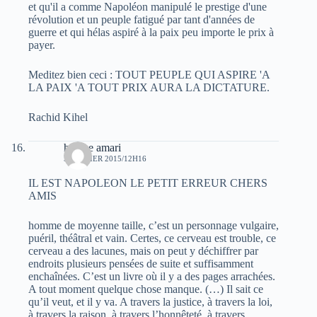
et qu'il a comme Napoléon manipulé le prestige d'une
révolution et un peuple fatigué par tant d'années de
guerre et qui hélas aspiré à la paix peu importe le prix à
payer.
Meditez bien ceci : TOUT PEUPLE QUI ASPIRE 'A
LA PAIX 'A TOUT PRIX AURA LA DICTATURE.
Rachid Kihel
hocine amari
5 JANVIER 2015/12H16
IL EST NAPOLEON LE PETIT ERREUR CHERS
AMIS
homme de moyenne taille, c’est un personnage vulgaire,
puéril, théâtral et vain. Certes, ce cerveau est trouble, ce
cerveau a des lacunes, mais on peut y déchiffrer par
endroits plusieurs pensées de suite et suffisamment
enchaînées. C’est un livre où il y a des pages arrachées.
A tout moment quelque chose manque. (…) Il sait ce
qu’il veut, et il y va. A travers la justice, à travers la loi,
à travers la raison, à travers l’honnêteté, à travers