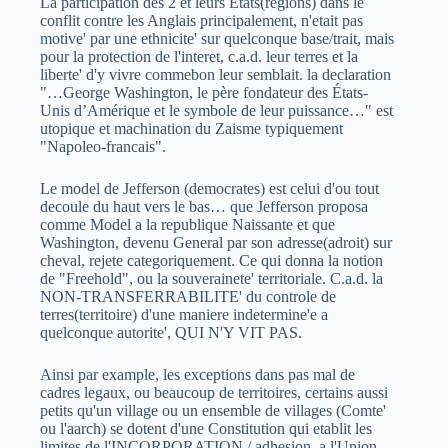
La participation des 2 et leurs Etats(regions) dans le
conflit contre les Anglais principalement, n'etait pas
motive' par une ethnicite' sur quelconque base/trait, mais
pour la protection de l'interet, c.a.d. leur terres et la
liberte' d'y vivre commebon leur semblait. la declaration
"…George Washington, le père fondateur des États-
Unis d’Amérique et le symbole de leur puissance…" est
utopique et machination du Zaisme typiquement
"Napoleo-francais".
Le model de Jefferson (democrates) est celui d'ou tout
decoule du haut vers le bas… que Jefferson proposa
comme Model a la republique Naissante et que
Washington, devenu General par son adresse(adroit) sur
cheval, rejete categoriquement. Ce qui donna la notion
de "Freehold", ou la souverainete' territoriale. C.a.d. la
NON-TRANSFERRABILITE' du controle de
terres(territoire) d'une maniere indetermine'e a
quelconque autorite', QUI N'Y VIT PAS.
Ainsi par example, les exceptions dans pas mal de
cadres legaux, ou beaucoup de territoires, certains aussi
petits qu'un village ou un ensemble de villages (Comte'
ou l'aarch) se dotent d'une Constitution qui etablit les
limites de l'INCORPORATION / adhesion, a l'Union.