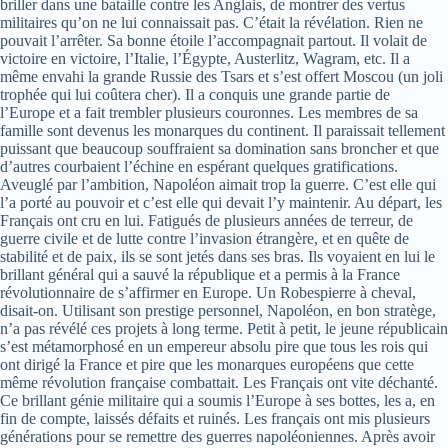
briller dans une bataille contre les Anglais, de montrer des vertus
militaires qu’on ne lui connaissait pas. C’était la révélation. Rien ne
pouvait l’arrêter. Sa bonne étoile l’accompagnait partout. Il volait de
victoire en victoire, l’Italie, l’Égypte, Austerlitz, Wagram, etc. Il a
même envahi la grande Russie des Tsars et s’est offert Moscou (un joli
trophée qui lui coûtera cher). Il a conquis une grande partie de
l’Europe et a fait trembler plusieurs couronnes. Les membres de sa
famille sont devenus les monarques du continent. Il paraissait tellement
puissant que beaucoup souffraient sa domination sans broncher et que
d’autres courbaient l’échine en espérant quelques gratifications.
Aveuglé par l’ambition, Napoléon aimait trop la guerre. C’est elle qui
l’a porté au pouvoir et c’est elle qui devait l’y maintenir. Au départ, les
Français ont cru en lui. Fatigués de plusieurs années de terreur, de
guerre civile et de lutte contre l’invasion étrangère, et en quête de
stabilité et de paix, ils se sont jetés dans ses bras. Ils voyaient en lui le
brillant général qui a sauvé la république et a permis à la France
révolutionnaire de s’affirmer en Europe. Un Robespierre à cheval,
disait-on. Utilisant son prestige personnel, Napoléon, en bon stratège,
n’a pas révélé ces projets à long terme. Petit à petit, le jeune républicain
s’est métamorphosé en un empereur absolu pire que tous les rois qui
ont dirigé la France et pire que les monarques européens que cette
même révolution française combattait. Les Français ont vite déchanté.
Ce brillant génie militaire qui a soumis l’Europe à ses bottes, les a, en
fin de compte, laissés défaits et ruinés. Les français ont mis plusieurs
générations pour se remettre des guerres napoléoniennes. Après avoir