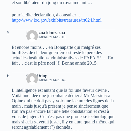
et son libérateur du joug du royaume uni …
pour la dite déclaration, à consulter …
http://www.loc.gov/exhibits/treasures/trt024.html
klouzazna klouzazna
31 DÉCEMBRE 2014/19H05
Et encore moins … en Bonaparte qui malgré ses
bouffées de chaleur guerrière est resté le père des
actuelles institutions administratives de FAFA !!! … En
fait … c'est le père noél !!! Bonne année 2015.
Guel Dring
31 DÉCEMBRE 2014/20H49
L'intelligence est autant que la foi une faveur divine .
Voilà une idée que je souhaite dédier à Mr Massinissa
Opine qui ne doit pas y voir une lecture des lignes de la
main , mais jusqu'à présent je pense sincèrement que
l'on n'a pas encore fait une telle constatation et c'est à
vous de juger . Ce n'est pas une prouesse technologique
mais si cela s'avérait juste , il y en aura quand même qui
seront agréablement (?) étonnés .