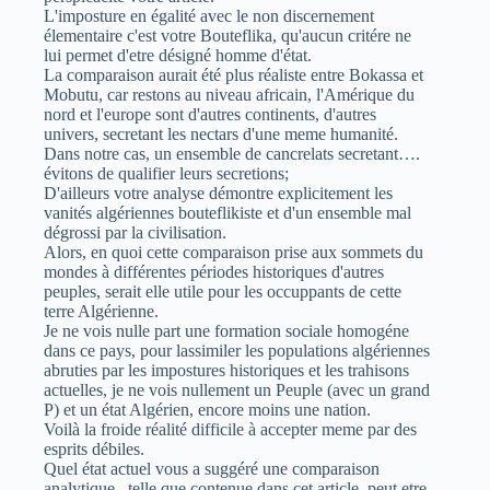
L'imposture en égalité avec le non discernement
élementaire c'est votre Bouteflika, qu'aucun critére ne
lui permet d'etre désigné homme d'état.
La comparaison aurait été plus réaliste entre Bokassa et
Mobutu, car restons au niveau africain, l'Amérique du
nord et l'europe sont d'autres continents, d'autres
univers, secretant les nectars d'une meme humanité.
Dans notre cas, un ensemble de cancrelats secretant….
évitons de qualifier leurs secretions;
D'ailleurs votre analyse démontre explicitement les
vanités algériennes bouteflikiste et d'un ensemble mal
dégrossi par la civilisation.
Alors, en quoi cette comparaison prise aux sommets du
mondes à différentes périodes historiques d'autres
peuples, serait elle utile pour les occuppants de cette
terre Algérienne.
Je ne vois nulle part une formation sociale homogéne
dans ce pays, pour lassimiler les populations algériennes
abruties par les impostures historiques et les trahisons
actuelles, je ne vois nullement un Peuple (avec un grand
P) et un état Algérien, encore moins une nation.
Voilà la froide réalité difficile à accepter meme par des
esprits débiles.
Quel état actuel vous a suggéré une comparaison
analytique , telle que contenue dans cet article, peut etre