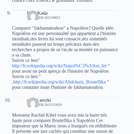
chance chez Essebci le grabataire Tunisien.
Kadi Kada
1 JANVIER 2015/9H53
Comparer "fakhamatouhou" a Napoléon? Quelle idée.
Napoléon est une personnalité qui appartient a l'histoire
mondiale,des livres lui sont consacre,des sommités
mondiales passent un temps précieux dans des
recherches a propos de sa vie,de sa montée en puissance
a sa chute.
Suivre ce lien"
http://fr.wikipedia.org/wiki/Napol%C3%A9on_Ier
"
pour avoir un petit aperçu de l'histoire de Napoléon
Suivre ce lien "
.
http://fr.wikipedia.org/wiki/Abdelaziz_Bouteflika
"
pour connaitre toute l'histoire de fakhamatouhou
arezki arezki
1 JANVIER 2015/12H39
Monsieur Rachid Kihel vous avez mis la barre très
haute pour comparer Bouteflika à Napoléon Cet
imposteur que la Maroc nous a fourgués est rédhibitoire
Il présente une tare cachée qui constitue une raison de