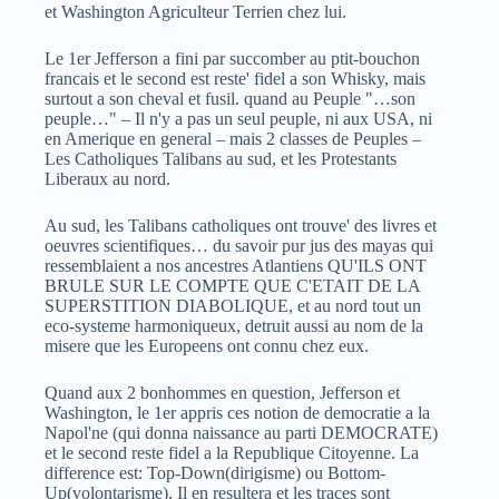
et Washington Agriculteur Terrien chez lui.
Le 1er Jefferson a fini par succomber au ptit-bouchon
francais et le second est reste' fidel a son Whisky, mais
surtout a son cheval et fusil. quand au Peuple "…son
peuple…" – Il n'y a pas un seul peuple, ni aux USA, ni
en Amerique en general – mais 2 classes de Peuples –
Les Catholiques Talibans au sud, et les Protestants
Liberaux au nord.
Au sud, les Talibans catholiques ont trouve' des livres et
oeuvres scientifiques… du savoir pur jus des mayas qui
ressemblaient a nos ancestres Atlantiens QU'ILS ONT
BRULE SUR LE COMPTE QUE C'ETAIT DE LA
SUPERSTITION DIABOLIQUE, et au nord tout un
eco-systeme harmoniqueux, detruit aussi au nom de la
misere que les Europeens ont connu chez eux.
Quand aux 2 bonhommes en question, Jefferson et
Washington, le 1er appris ces notion de democratie a la
Napol'ne (qui donna naissance au parti DEMOCRATE)
et le second reste fidel a la Republique Citoyenne. La
difference est: Top-Down(dirigisme) ou Bottom-
Up(volontarisme). Il en resultera et les traces sont