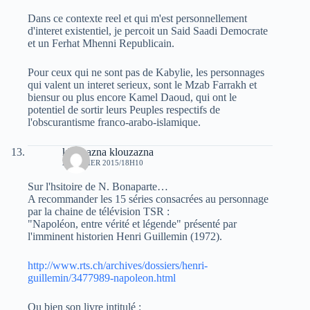
Dans ce contexte reel et qui m'est personnellement
d'interet existentiel, je percoit un Said Saadi Democrate
et un Ferhat Mhenni Republicain.
Pour ceux qui ne sont pas de Kabylie, les personnages
qui valent un interet serieux, sont le Mzab Farrakh et
biensur ou plus encore Kamel Daoud, qui ont le
potentiel de sortir leurs Peuples respectifs de
l'obscurantisme franco-arabo-islamique.
klouzazna klouzazna
2 JANVIER 2015/18H10
Sur l'hsitoire de N. Bonaparte…
A recommander les 15 séries consacrées au personnage
par la chaine de télévision TSR :
"Napoléon, entre vérité et légende" présenté par
l'imminent historien Henri Guillemin (1972).
http://www.rts.ch/archives/dossiers/henri-
guillemin/3477989-napoleon.html
Ou bien son livre intitulé :