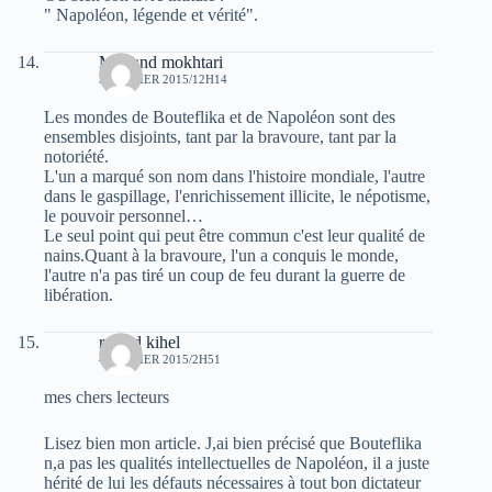
" Napoléon, légende et vérité".
Mohand mokhtari
3 JANVIER 2015/12H14
Les mondes de Bouteflika et de Napoléon sont des
ensembles disjoints, tant par la bravoure, tant par la
notoriété.
L'un a marqué son nom dans l'histoire mondiale, l'autre
dans le gaspillage, l'enrichissement illicite, le népotisme,
le pouvoir personnel…
Le seul point qui peut être commun c'est leur qualité de
nains.Quant à la bravoure, l'un a conquis le monde,
l'autre n'a pas tiré un coup de feu durant la guerre de
libération.
rachid kihel
4 JANVIER 2015/2H51
mes chers lecteurs
Lisez bien mon article. J,ai bien précisé que Bouteflika
n,a pas les qualités intellectuelles de Napoléon, il a juste
hérité de lui les défauts nécessaires à tout bon dictateur