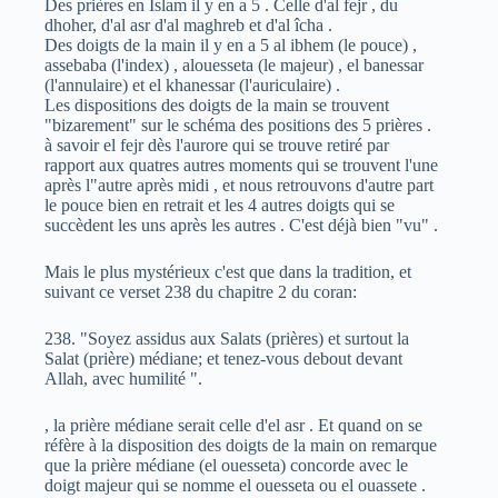
Des prières en Islam il y en a 5 . Celle d'al fejr , du
dhoher, d'al asr d'al maghreb et d'al îcha .
Des doigts de la main il y en a 5 al ibhem (le pouce) ,
assebaba (l'index) , alouesseta (le majeur) , el banessar
(l'annulaire) et el khanessar (l'auriculaire) .
Les dispositions des doigts de la main se trouvent
"bizarement" sur le schéma des positions des 5 prières .
à savoir el fejr dès l'aurore qui se trouve retiré par
rapport aux quatres autres moments qui se trouvent l'une
après l"autre après midi , et nous retrouvons d'autre part
le pouce bien en retrait et les 4 autres doigts qui se
succèdent les uns après les autres . C'est déjà bien "vu" .
Mais le plus mystérieux c'est que dans la tradition, et
suivant ce verset 238 du chapitre 2 du coran:
238. "Soyez assidus aux Salats (prières) et surtout la
Salat (prière) médiane; et tenez-vous debout devant
Allah, avec humilité ".
, la prière médiane serait celle d'el asr . Et quand on se
réfère à la disposition des doigts de la main on remarque
que la prière médiane (el ouesseta) concorde avec le
doigt majeur qui se nomme el ouesseta ou el ouassete .