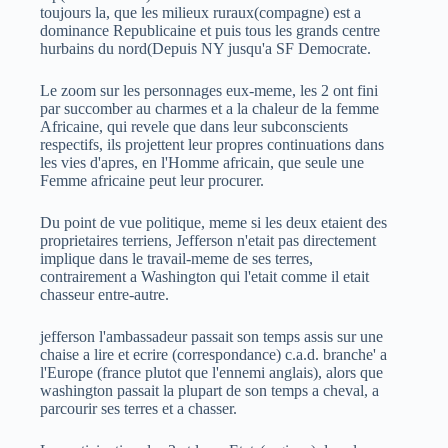
toujours la, que les milieux ruraux(compagne) est a
dominance Republicaine et puis tous les grands centre
hurbains du nord(Depuis NY jusqu'a SF Democrate.
Le zoom sur les personnages eux-meme, les 2 ont fini
par succomber au charmes et a la chaleur de la femme
Africaine, qui revele que dans leur subconscients
respectifs, ils projettent leur propres continuations dans
les vies d'apres, en l'Homme africain, que seule une
Femme africaine peut leur procurer.
Du point de vue politique, meme si les deux etaient des
proprietaires terriens, Jefferson n'etait pas directement
implique dans le travail-meme de ses terres,
contrairement a Washington qui l'etait comme il etait
chasseur entre-autre.
jefferson l'ambassadeur passait son temps assis sur une
chaise a lire et ecrire (correspondance) c.a.d. branche' a
l'Europe (france plutot que l'ennemi anglais), alors que
washington passait la plupart de son temps a cheval, a
parcourir ses terres et a chasser.