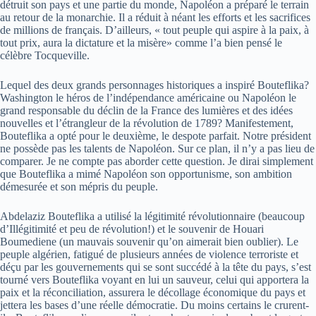
détruit son pays et une partie du monde, Napoléon a préparé le terrain
au retour de la monarchie. Il a réduit à néant les efforts et les sacrifices
de millions de français. D’ailleurs, « tout peuple qui aspire à la paix, à
tout prix, aura la dictature et la misère» comme l’a bien pensé le
célèbre Tocqueville.
Lequel des deux grands personnages historiques a inspiré Bouteflika?
Washington le héros de l’indépendance américaine ou Napoléon le
grand responsable du déclin de la France des lumières et des idées
nouvelles et l’étrangleur de la révolution de 1789? Manifestement,
Bouteflika a opté pour le deuxième, le despote parfait. Notre président
ne possède pas les talents de Napoléon. Sur ce plan, il n’y a pas lieu de
comparer. Je ne compte pas aborder cette question. Je dirai simplement
que Bouteflika a mimé Napoléon son opportunisme, son ambition
démesurée et son mépris du peuple.
Abdelaziz Bouteflika a utilisé la légitimité révolutionnaire (beaucoup
d’Illégitimité et peu de révolution!) et le souvenir de Houari
Boumediene (un mauvais souvenir qu’on aimerait bien oublier). Le
peuple algérien, fatigué de plusieurs années de violence terroriste et
déçu par les gouvernements qui se sont succédé à la tête du pays, s’est
tourné vers Bouteflika voyant en lui un sauveur, celui qui apportera la
paix et la réconciliation, assurera le décollage économique du pays et
jettera les bases d’une réelle démocratie. Du moins certains le crurent-