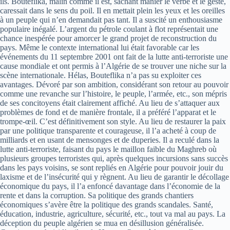
ils. Bouteflika, malin comme il est, sachant manier le verbe et le geste,
caressait dans le sens du poil. Il en mettait plein les yeux et les oreilles
à un peuple qui n’en demandait pas tant. Il a suscité un enthousiasme
populaire inégalé. L’argent du pétrole coulant à flot représentait une
chance inespérée pour amorcer le grand projet de reconstruction du
pays. Même le contexte international lui était favorable car les
événements du 11 septembre 2001 ont fait de la lutte anti-terroriste une
cause mondiale et ont permis à l’Algérie de se trouver une niche sur la
scène internationale. Hélas, Bouteflika n’a pas su exploiter ces
avantages. Dévoré par son ambition, considérant son retour au pouvoir
comme une revanche sur l’histoire, le peuple, l’armée, etc., son mépris
de ses concitoyens était clairement affiché. Au lieu de s’attaquer aux
problèmes de fond et de manière frontale, il a préféré l’apparat et le
trompe-œil. C’est définitivement son style. Au lieu de restaurer la paix
par une politique transparente et courageuse, il l’a acheté à coup de
milliards et en usant de mensonges et de duperies. Il a reculé dans la
lutte anti-terroriste, faisant du pays le maillon faible du Maghreb où
plusieurs groupes terroristes qui, après quelques incursions sans succès
dans les pays voisins, se sont repliés en Algérie pour pouvoir jouir du
laxisme et de l’insécurité qui y règnent. Au lieu de garantir le décollage
économique du pays, il l’a enfoncé davantage dans l’économie de la
rente et dans la corruption. Sa politique des grands chantiers
économiques s’avère être la politique des grands scandales. Santé,
éducation, industrie, agriculture, sécurité, etc., tout va mal au pays. La
déception du peuple algérien se mua en désillusion généralisée.