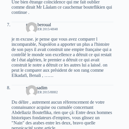
Une bien étrange coïncidence qui me fait oublier
comme dirait Mr Lâalam ce cauchemar bouteflikien qui
continue .
nassir beroual
1 JANVIER 2015/4H48
je m excuse. je pense que vous avez comparer l
incomparable, Napoléon a apporter un plus a l'histoire
de son pays il avait construit une empire française qui a
contrôlé le monde son excellence a détruit ce qui restait
de l état algérien, le premier a détruit ce qui avait
construit le notre a détruit ce les autres lui a laissé. on
peut le comparer aux président de son rang comme
Elkadafi, Benali , ……
sarah sadim
1 JANVIER 2015/8H02
Du délire , autrement aucun réferencement de votre
connaissance acquise ou cumulée concernant
Abdellaziz Bouteflika, rien que çà: Entre deux hommes
historiques fondateurs d'empires, vous glissez un
"Nain" des arabes entre les deux, bravo quelle
perspicacité votre article.