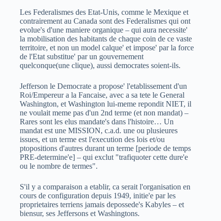
Les Federalismes des Etat-Unis, comme le Mexique et
contrairement au Canada sont des Federalismes qui ont
evolue's d'une maniere organique – qui aura necessite'
la mobilisation des habitants de chaque coin de ce vaste
territoire, et non un model calque' et impose' par la force
de l'Etat substitue' par un gouvernement
quelconque(une clique), aussi democrates soient-ils.
Jefferson le Democrate a propose' l'etablissement d'un
Roi/Empereur a la Fancaise, avec a sa tete le General
Washington, et Washington lui-meme repondit NIET, il
ne voulait meme pas d'un 2nd terme (et non mandat) –
Rares sont les elus mandate's dans l'histoire… Un
mandat est une MISSION, c.a.d. une ou plusieures
issues, et un terme est l'execution des lois et/ou
ptopositions d'autres durant un terme [periode de temps
PRE-determine'e] – qui exclut "trafiquoter cette dure'e
ou le nombre de termes".
S'il y a comparaison a etablir, ca serait l'organisation en
cours de configuration depuis 1949, initie'e par les
proprietaires terriens jamais depossede's Kabyles – et
biensur, ses Jeffersons et Washingtons.