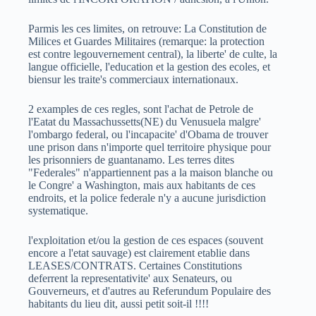
Parmis les ces limites, on retrouve: La Constitution de
Milices et Guardes Militaires (remarque: la protection
est contre legouvernement central), la liberte' de culte, la
langue officielle, l'education et la gestion des ecoles, et
biensur les traite's commerciaux internationaux.
2 examples de ces regles, sont l'achat de Petrole de
l'Eatat du Massachussetts(NE) du Venusuela malgre'
l'ombargo federal, ou l'incapacite' d'Obama de trouver
une prison dans n'importe quel territoire physique pour
les prisonniers de guantanamo. Les terres dites
"Federales" n'appartiennent pas a la maison blanche ou
le Congre' a Washington, mais aux habitants de ces
endroits, et la police federale n'y a aucune jurisdiction
systematique.
l'exploitation et/ou la gestion de ces espaces (souvent
encore a l'etat sauvage) est clairement etablie dans
LEASES/CONTRATS. Certaines Constitutions
deferrent la representativite' aux Senateurs, ou
Gouverneurs, et d'autres au Referundum Populaire des
habitants du lieu dit, aussi petit soit-il !!!!