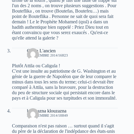
droite de la souris , quand je fais une faute de frappe sur
l'un des 2 noms , on trouve plusieurs suggestions . Pour
Bouteflika , on trouve (Boutefas, Boutefeu…) mais
point de Bouteflika . Personne ne sait de quoi sera fait
demain ! Le le Prophète Mohamed (qssl) a dans un
hadith authentique bien rappelé : Priez Dieu tout en
étant convaincu que vous serez exaucés . Qu'est-ce
qu'elle attend la galerie ?
Caton L'ancien
31 DÉCEMBRE 2014/16H23
Plutôt Attila ou Caligula !
C'est une insulte au patriotisme de G. Washington et au
génie de la guerre de Napoléon que de leur comparer le
minus dans tous les sens du terme; celui-ci devrait être
comparé à Attila, sans la bravoure, pour la destruction
du peu de structure sociale qui persistait encore dans le
pays et à Caligula pour ses turpitudes et son immoralité.
klouzazna klouzazna
31 DÉCEMBRE 2014/18H49
Comparaison n'est pas raison … surtout quand il s'agit
du père de la déclaration de l'indépdance des états-unis