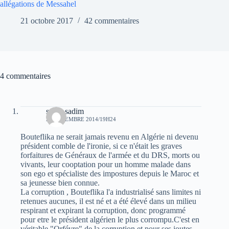
allégations de Messahel
21 octobre 2017
42 commentaires
4 commentaires
sarah sadim
20 DÉCEMBRE 2014/19H24
Bouteflika ne serait jamais revenu en Algérie ni devenu
président comble de l'ironie, si ce n'était les graves
forfaitures de Généraux de l'armée et du DRS, morts ou
vivants, leur cooptation pour un homme malade dans
son ego et spécialiste des impostures depuis le Maroc et
sa jeunesse bien connue.
La corruption , Bouteflika l'a industrialisé sans limites ni
retenues aucunes, il est né et a été élevé dans un milieu
respirant et expirant la corruption, donc programmé
pour etre le président algérien le plus corrompu.C'est en
véritable "Orfévre" de la corruption et pour ses joutes