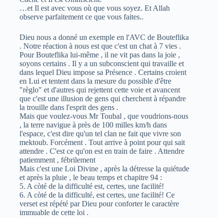
…et Il est avec vous où que vous soyez. Et Allah
observe parfaitement ce que vous faites..
Dieu nous a donné un exemple en l'AVC de Bouteflika
. Notre réaction à nous est que c'est un chat à 7 vies .
Pour Bouteflika lui-même , il ne vit pas dans la joie ,
soyons certains . Il y a un subconscient qui travaille et
dans lequel Dieu impose sa Présence . Certains croient
en Lui et tentent dans la mesure du possible d'être
"règlo" et d'autres qui rejettent cette voie et avancent
que c'est une illusion de gens qui cherchent à répandre
la trouille dans l'esprit des gens .
Mais que voulez-vous Mr Toubal , que voudrions-nous
, la terre navigue à près de 100 milles km/h dans
l'espace, c'est dire qu'un tel clan ne fait que vivre son
mektoub. Forcément . Tout arrive à point pour qui sait
attendre . C'est ce qu'on est en train de faire . Attendre
patiemment , fébrilement
Mais c'est une Loi Divine , après la détresse la quiétude
et après la pluie , le beau temps et chapitre 94 :
5. A còté de la difficulté est, certes, une facilité!
6. A còté de la difficulté, est certes, une facilité! Ce
verset est répété par Dieu pour conforter le caractère
immuable de cette loi .