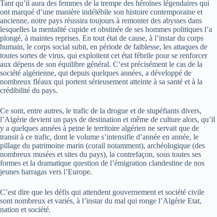
Tant qu’il aura des femmes de la trempe des héroïnes légendaires qui
ont marqué d’une manière indélébile son histoire contemporaine et
ancienne, notre pays réussira toujours à remonter des abysses dans
lesquelles la mentalité cupide et obstinée de ses hommes politiques l’a
plongé, à maintes reprises. En tout état de cause, à l’instar du corps
humain, le corps social subit, en période de faiblesse, les attaques de
toutes sortes de virus, qui exploitent cet état fébrile pour se renforcer
aux dépens de son équilibre général. C’est précisément le cas de la
société algérienne, qui depuis quelques années, a développé de
nombreux fléaux qui portent sérieusement atteinte à sa santé et à la
crédibilité du pays.
Ce sont, entre autres, le trafic de la drogue et de stupéfiants divers,
l’Algérie devient un pays de destination et même de culture alors, qu’il
y a quelques années à peine le territoire algérien ne servait que de
transit à ce trafic, dont le volume s’intensifie d’année en année, le
pillage du patrimoine marin (corail notamment), archéologique (des
nombreux musées et sites du pays), la contrefaçon, sous toutes ses
formes et la dramatique question de l’émigration clandestine de nos
jeunes harragas vers l’Europe.
C’est dire que les défis qui attendent gouvernement et société civile
sont nombreux et variés, à l’instar du mal qui ronge l’Algérie Etat,
nation et société.