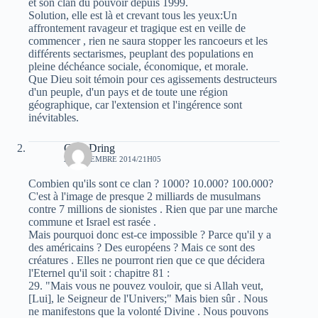
et son clan du pouvoir depuis 1999.
Solution, elle est là et crevant tous les yeux:Un
affrontement ravageur et tragique est en veille de
commencer , rien ne saura stopper les rancoeurs et les
différents sectarismes, peuplant des populations en
pleine déchéance sociale, économique, et morale.
Que Dieu soit témoin pour ces agissements destructeurs
d'un peuple, d'un pays et de toute une région
géographique, car l'extension et l'ingérence sont
inévitables.
Guel Dring
20 DÉCEMBRE 2014/21H05
Combien qu'ils sont ce clan ? 1000? 10.000? 100.000?
C'est à l'image de presque 2 milliards de musulmans
contre 7 millions de sionistes . Rien que par une marche
commune et Israel est rasée .
Mais pourquoi donc est-ce impossible ? Parce qu'il y a
des américains ? Des européens ? Mais ce sont des
créatures . Elles ne pourront rien que ce que décidera
l'Eternel qu'il soit : chapitre 81 :
29. "Mais vous ne pouvez vouloir, que si Allah veut,
[Lui], le Seigneur de l'Univers;" Mais bien sûr . Nous
ne manifestons que la volonté Divine . Nous pouvons