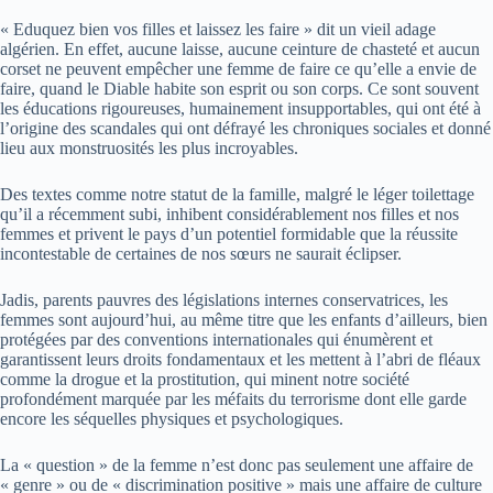
« Eduquez bien vos filles et laissez les faire » dit un vieil adage
algérien. En effet, aucune laisse, aucune ceinture de chasteté et aucun
corset ne peuvent empêcher une femme de faire ce qu’elle a envie de
faire, quand le Diable habite son esprit ou son corps. Ce sont souvent
les éducations rigoureuses, humainement insupportables, qui ont été à
l’origine des scandales qui ont défrayé les chroniques sociales et donné
lieu aux monstruosités les plus incroyables.
Des textes comme notre statut de la famille, malgré le léger toilettage
qu’il a récemment subi, inhibent considérablement nos filles et nos
femmes et privent le pays d’un potentiel formidable que la réussite
incontestable de certaines de nos sœurs ne saurait éclipser.
Jadis, parents pauvres des législations internes conservatrices, les
femmes sont aujourd’hui, au même titre que les enfants d’ailleurs, bien
protégées par des conventions internationales qui énumèrent et
garantissent leurs droits fondamentaux et les mettent à l’abri de fléaux
comme la drogue et la prostitution, qui minent notre société
profondément marquée par les méfaits du terrorisme dont elle garde
encore les séquelles physiques et psychologiques.
La « question » de la femme n’est donc pas seulement une affaire de
« genre » ou de « discrimination positive » mais une affaire de culture