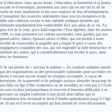
et d’éducation. Sans aucun doute, l’éducation, la formation et la justice
sociale et économique, permettent aux pays qui en ont fait la clé de
voûte de leurs institutions et des axes majeurs de leur développement,
d’enregistrer des avancées indéniables dans tous les domaines et de
bâtir une cohésion sociale et une stabilité politique durables qui
réduisent sensiblement leur vulnérabilité face aux aléas de la vie. Au
plus fort de la crise, qui a failli emporter l’Etat algérien, dans les années
1990, ce sont justement ces valeurs ancestrales, bien gardées par nos
grand-mères, mères, épouses sœurs et filles, qui ont permis à notre
société de transcender la tragédie qui a frappé le pays à cause des
négligences coupables des uns, qui ont engendré la folie destructrice et
nihiliste des autres, qui a considérablement fait reculer le pays, dans
tous les domaines.
S’ils ont permis de « secouer le palmier », les combats solitaires menés
par des organisations ou des personnalités nationales pour accroître ces
droits n’ont pas encore donné les résultats escomptés. A cause du
terrorisme, de la pauvreté et de préjugés sociaux absurdes beaucoup de
nos filles en âge d’être scolarisées ou de travailler, ne vont pas à l’école
ou sont exclues prématurément et trouvent d’énormes difficultés à se
procurer un emploi conforme à leur profil alors même que la
Constitution leur reconnaît le droit d’étudier gratuitement jusqu’à l’âge
de 16 ans et d’avoir un emploi qui leur permet de vivre décemment.