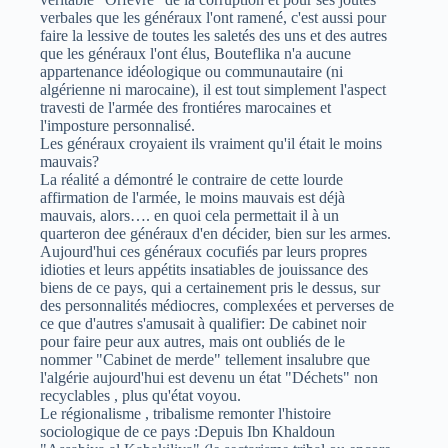
verbales que les généraux l'ont ramené, c'est aussi pour
faire la lessive de toutes les saletés des uns et des autres
que les généraux l'ont élus, Bouteflika n'a aucune
appartenance idéologique ou communautaire (ni
algérienne ni marocaine), il est tout simplement l'aspect
travesti de l'armée des frontiéres marocaines et
l'imposture personnalisé.
Les généraux croyaient ils vraiment qu'il était le moins
mauvais?
La réalité a démontré le contraire de cette lourde
affirmation de l'armée, le moins mauvais est déjà
mauvais, alors…. en quoi cela permettait il à un
quarteron dee généraux d'en décider, bien sur les armes.
Aujourd'hui ces généraux cocufiés par leurs propres
idioties et leurs appétits insatiables de jouissance des
biens de ce pays, qui a certainement pris le dessus, sur
des personnalités médiocres, complexées et perverses de
ce que d'autres s'amusait à qualifier: De cabinet noir
pour faire peur aux autres, mais ont oubliés de le
nommer "Cabinet de merde" tellement insalubre que
l'algérie aujourd'hui est devenu un état "Déchets" non
recyclables , plus qu'état voyou.
Le régionalisme , tribalisme remonter l'histoire
sociologique de ce pays :Depuis Ibn Khaldoun