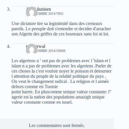
Aksil ilunisen
21 DÉCEMBRE 2014/7H51
Une dictature tire sa leginitmité dans des creneaux
pareils. Le peeuple doit s'entendre et decider d'arracher
son Algerie des griffes de ces boureaux sans foi ni loi.
moh arwal
21 DÉCEMBRE 2014/10H49
Les algeriens n ' ont pas de problemes avec l 'islam et l
islam n a pas de problemes avec les algeriens .Parler de
ces choses la c'est vouloir noyer le poisson et detourner
l attention du peuple de la relalité politique du pays .
On veut le changement radical . La religion et l armée
dehors comme en Tunisie
point barrre. En pluscomme unique valeur constante: l"
agerie est la nation des populations amazigh unique
valeur constante comme en israel.
Les commentaires sont fermés.