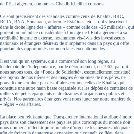
de l’Etat algérien, comme les Chakib Khelil et consorts.
Ce sont précisément des scandales comme ceux de Khalifa, BRC,
BCIA, BNA, Sonatrach, autoroute Est-Ouest etc… qui s’inscrivent
dans la droite ligne des « affaires » comme celle des «26 milliards», qui
portent un préjudice considérable à l’image de l’Etat algérien et à sa
crédibilité interne et externe, notamment vis-à-vis des investisseurs
nationaux et étrangers désireux de s’implanter dans un pays qui offre
pourtant des opportunités commerciales exceptionnelles.
Il est vrai qu’un système, qui a commencé son long règne, au
lendemain de l’indépendance, par le détournement, en 1962, par qui
nous savons tous, du «Fonds de Solidarité», essentiellement constitué
des bijoux de nos mères et des maigres économies de nos pères, ne
pouvait que terminer par des affaires comme celles de Khalifa, qui
constitue une autre main basse organisée sur les dépôts de centaines de
milliers de petits épargnants et de dizaines d’organismes publics et
privés. Nos partenaires étrangers vont nous juger sur notre manière de
« régler » ces affaires.
La place peu reluisante que Transparency International attribue à notre
pays dans son classement des pays les plus corrompus du monde doit
nous donner à réfléchir pour prendre d’urgence les mesures adéquates
afin de freiner la dangereuse expansion que connaît, ce fléau dans