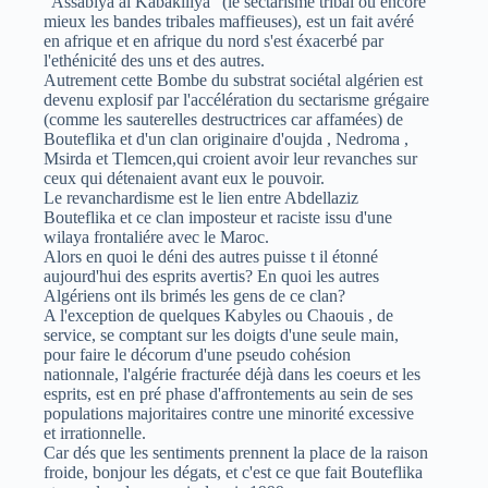
"Assabiya al Kabakiliya" (le sectarisme tribal ou encore
mieux les bandes tribales maffieuses), est un fait avéré
en afrique et en afrique du nord s'est éxacerbé par
l'ethénicité des uns et des autres.
Autrement cette Bombe du substrat sociétal algérien est
devenu explosif par l'accélération du sectarisme grégaire
(comme les sauterelles destructrices car affamées) de
Bouteflika et d'un clan originaire d'oujda , Nedroma ,
Msirda et Tlemcen,qui croient avoir leur revanches sur
ceux qui détenaient avant eux le pouvoir.
Le revanchardisme est le lien entre Abdellaziz
Bouteflika et ce clan imposteur et raciste issu d'une
wilaya frontaliére avec le Maroc.
Alors en quoi le déni des autres puisse t il étonné
aujourd'hui des esprits avertis? En quoi les autres
Algériens ont ils brimés les gens de ce clan?
A l'exception de quelques Kabyles ou Chaouis , de
service, se comptant sur les doigts d'une seule main,
pour faire le décorum d'une pseudo cohésion
nationnale, l'algérie fracturée déjà dans les coeurs et les
esprits, est en pré phase d'affrontements au sein de ses
populations majoritaires contre une minorité excessive
et irrationnelle.
Car dés que les sentiments prennent la place de la raison
froide, bonjour les dégats, et c'est ce que fait Bouteflika