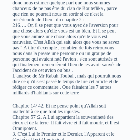
donc nous estimer quelque part que nous sommes
chanceux de ne pas être du clan de Bouteflika , parce
que rien ne pourrait nous en sortir si ce n'est la
miséricorde de Dieu . du chapitre 2 :
216…. Or, il se peut que vous ayez de l'aversion pour
une chose alors qu'elle vous est un bien. Et il se peut
que vous aimiez une chose alors qu'elle vous est
mauvaise. C'est Allah qui sait, alors que vous ne savez
pas " A titre d'exemple , combien de fois retrouvons
nous dans la presse une personne ou un groupe de
personne qui avaient raté l'avion , s'en sont attristés et
qui finalement remercièrent Dieu de les avoir sauvés de
l'accident de cet avion ou bus .
L'analyse de Mr Rabah Toubal , mais qui pourrait nous
dire ce qu'il s'est passé le temps de lire cet article et de
rédiger ce commentaire . Que faisaient les 7 autres
milliards d'habitants sur cette terre
Chapitre 14/ 42. Et ne pense point qu'Allah soit
inattentif à ce que font les injustes.
Chapitre 57 :2. A Lui appartient la souveraineté des
cieux et de la terre. Il fait vivre et il fait mourir, et Il est
Omnipotent.
3. C'est Lui le Premier et le Dernier, l'Apparent et le
Caché et Il est Omniscient.