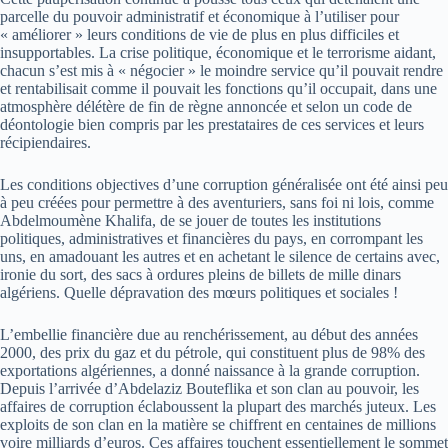
parcelle du pouvoir administratif et économique à l’utiliser pour
« améliorer » leurs conditions de vie de plus en plus difficiles et
insupportables. La crise politique, économique et le terrorisme aidant,
chacun s’est mis à « négocier » le moindre service qu’il pouvait rendre
et rentabilisait comme il pouvait les fonctions qu’il occupait, dans une
atmosphère délétère de fin de règne annoncée et selon un code de
déontologie bien compris par les prestataires de ces services et leurs
récipiendaires.
Les conditions objectives d’une corruption généralisée ont été ainsi peu
à peu créées pour permettre à des aventuriers, sans foi ni lois, comme
Abdelmoumène Khalifa, de se jouer de toutes les institutions
politiques, administratives et financières du pays, en corrompant les
uns, en amadouant les autres et en achetant le silence de certains avec,
ironie du sort, des sacs à ordures pleins de billets de mille dinars
algériens. Quelle dépravation des mœurs politiques et sociales !
L’embellie financière due au renchérissement, au début des années
2000, des prix du gaz et du pétrole, qui constituent plus de 98% des
exportations algériennes, a donné naissance à la grande corruption.
Depuis l’arrivée d’Abdelaziz Bouteflika et son clan au pouvoir, les
affaires de corruption éclaboussent la plupart des marchés juteux. Les
exploits de son clan en la matière se chiffrent en centaines de millions
voire milliards d’euros. Ces affaires touchent essentiellement le sommet