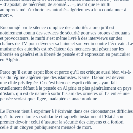
« d’apostat, de mécréant, de sionisé… », avant que le mufti
autoproclamé n’exhorte les autorités algériennes à le « condamner à
mort ».
Encouragé par le silence complice des autorités alors qu’il est
notoirement connu des services de sécurité pour ses propos choquants
et provocateurs, le mufti s’est même livré à des interviews sur des
chaînes de TV pour déverser sa haine et son venin contre l’écrivain. Le
mutisme des autorités est révélateur des menaces qui pèsent sur les
libertés en général et la liberté de pensée et d’expression en particulier
en Algérie.
Parce qu’il est un esprit libre et parce qu’il est critique aussi bien vis-à-
vis du régime algérien que des islamistes, Kamel Daoud est devenu
une cible privilégiée. Or c’est bien cet esprit critique, ayant fait
cruellement défaut à la pensée en Algérie et plus généralement en pays
d’islam, qui est de nature à sortir l’islam des ornières où l’a enlisé une
pensée scolastique, figée, inadaptée et anachronique.
Le Forsem tient à exprimer à l’écrivain dans ces circonstances difficiles
qu’il traverse toute sa solidarité et rappelle instamment l’État à son
premier devoir : celui d’assurer la sécurité des citoyens et a fortiori
celle d’un citoyen publiquement menacé de mort.