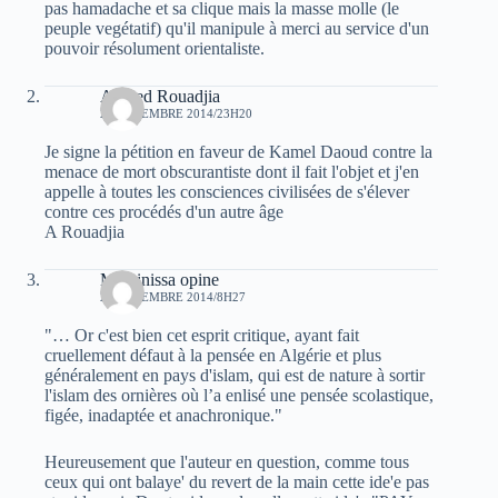
pas hamadache et sa clique mais la masse molle (le
peuple vegétatif) qu'il manipule à merci au service d'un
pouvoir résolument orientaliste.
Ahmed Rouadjia
20 DÉCEMBRE 2014/23H20
Je signe la pétition en faveur de Kamel Daoud contre la
menace de mort obscurantiste dont il fait l'objet et j'en
appelle à toutes les consciences civilisées de s'élever
contre ces procédés d'un autre âge
A Rouadjia
Massinissa opine
21 DÉCEMBRE 2014/8H27
"… Or c'est bien cet esprit critique, ayant fait
cruellement défaut à la pensée en Algérie et plus
généralement en pays d'islam, qui est de nature à sortir
l'islam des ornières où l’a enlisé une pensée scolastique,
figée, inadaptée et anachronique."
Heureusement que l'auteur en question, comme tous
ceux qui ont balaye' du revert de la main cette ide'e pas