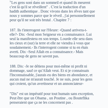
"Les gens sont dans un sommeil et quand ils meurent
c'est là qu'il se réveillent" . C'est la traduction d'un
hadith authentique . Donc vivons dans les rêves tant que
nous y sommes parce que le réveil , j'ai personnellement
peur qu'il ne soit très brutal . Chapitre 7 :
187. Ils t'interrogent sur l'Heure: ‹Quand arrivera-t-
elle?› Dis: ‹Seul mon Seigneur en a connaissance. Lui
seul la manifestera en son temps. Lourde elle sera dans
les cieux et (sur) la terre et elle ne viendra à vous que
soudainement.› Ils t'interrogent comme si tu en étais
averti. Dis: ‹Seul Allah en a connaissance.› Mais
beaucoup de gens ne savent pas.
188. Dis: ‹Je ne détiens pour moi-même ni profit ni
dommage, sauf ce qu'Allah veut. Et si je connaissais
l'Inconnaissable, j'aurais eu des biens en abondance, et
aucun mal ne m'aurait touché. Je ne suis, pour les gens
qui croient, qu'un avertisseur et un annonciateur›
"Dis" est un impératif pour tout humain sans exception,
Peut être que un Obama , un Poutine , ou Bouteflika
penseraient que ça ne les concernent pas .