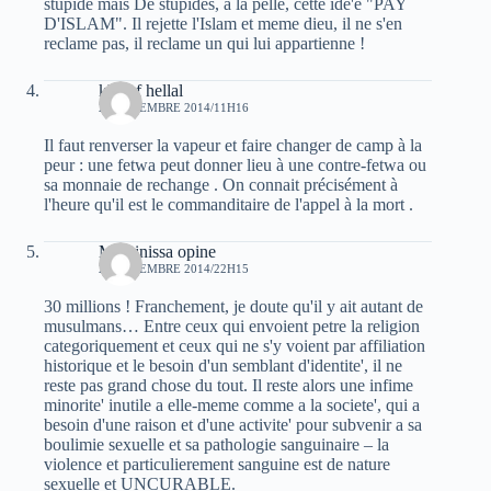
stupide mais De stupides, a la pelle, cette ide'e "PAY
D'ISLAM". Il rejette l'Islam et meme dieu, il ne s'en
reclame pas, il reclame un qui lui appartienne !
khelaf hellal
21 DÉCEMBRE 2014/11H16
Il faut renverser la vapeur et faire changer de camp à la
peur : une fetwa peut donner lieu à une contre-fetwa ou
sa monnaie de rechange . On connait précisément à
l'heure qu'il est le commanditaire de l'appel à la mort .
Massinissa opine
21 DÉCEMBRE 2014/22H15
30 millions ! Franchement, je doute qu'il y ait autant de
musulmans… Entre ceux qui envoient petre la religion
categoriquement et ceux qui ne s'y voient par affiliation
historique et le besoin d'un semblant d'identite', il ne
reste pas grand chose du tout. Il reste alors une infime
minorite' inutile a elle-meme comme a la societe', qui a
besoin d'une raison et d'une activite' pour subvenir a sa
boulimie sexuelle et sa pathologie sanguinaire – la
violence et particulierement sanguine est de nature
sexuelle et UNCURABLE.