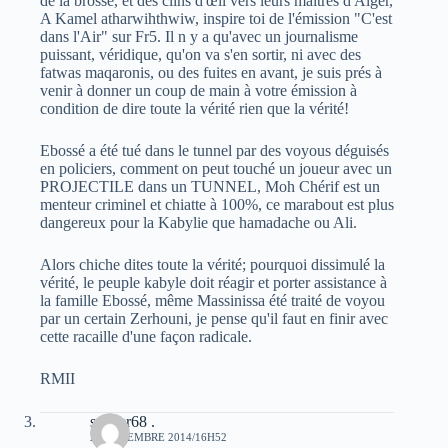
de la brosse, et des clins d'œil vers leurs maitres d'Alger,
A Kamel atharwihthwiw, inspire toi de l'émission "C'est
dans l'Air" sur Fr5. Il n y a qu'avec un journalisme
puissant, véridique, qu'on va s'en sortir, ni avec des
fatwas maqaronis, ou des fuites en avant, je suis prés à
venir à donner un coup de main à votre émission à
condition de dire toute la vérité rien que la vérité!
Ebossé a été tué dans le tunnel par des voyous déguisés
en policiers, comment on peut touché un joueur avec un
PROJECTILE dans un TUNNEL, Moh Chérif est un
menteur criminel et chiatte à 100%, ce marabout est plus
dangereux pour la Kabylie que hamadache ou Ali.
Alors chiche dites toute la vérité; pourquoi dissimulé la
vérité, le peuple kabyle doit réagir et porter assistance à
la famille Ebossé, même Massinissa été traité de voyou
par un certain Zerhouni, je pense qu'il faut en finir avec
cette racaille d'une façon radicale.
RMII
s@ber68 .
20 DÉCEMBRE 2014/16H52