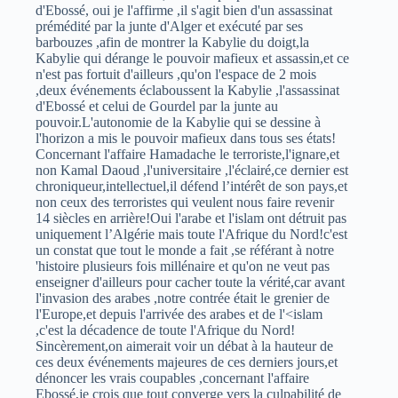
d'Ebossé, oui je l'affirme ,il s'agit bien d'un assassinat
prémédité par la junte d'Alger et exécuté par ses
barbouzes ,afin de montrer la Kabylie du doigt,la
Kabylie qui dérange le pouvoir mafieux et assassin,et ce
n'est pas fortuit d'ailleurs ,qu'on l'espace de 2 mois
,deux événements éclaboussent la Kabylie ,l'assassinat
d'Ebossé et celui de Gourdel par la junte au
pouvoir.L'autonomie de la Kabylie qui se dessine à
l'horizon a mis le pouvoir mafieux dans tous ses états!
Concernant l'affaire Hamadache le terroriste,l'ignare,et
non Kamal Daoud ,l'universitaire ,l'éclairé,ce dernier est
chroniqueur,intellectuel,il défend l’intérêt de son pays,et
non ceux des terroristes qui veulent nous faire revenir
14 siècles en arrière!Oui l'arabe et l'islam ont détruit pas
uniquement l’Algérie mais toute l'Afrique du Nord!c'est
un constat que tout le monde a fait ,se référant à notre
'histoire plusieurs fois millénaire et qu'on ne veut pas
enseigner d'ailleurs pour cacher toute la vérité,car avant
l'invasion des arabes ,notre contrée était le grenier de
l'Europe,et depuis l'arrivée des arabes et de l'<islam
,c'est la décadence de toute l'Afrique du Nord!
Sincèrement,on aimerait voir un débat à la hauteur de
ces deux événements majeures de ces derniers jours,et
dénoncer les vrais coupables ,concernant l'affaire
Ebossé,je crois que tout converge vers la culpabilité de