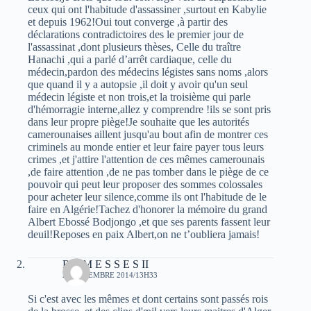
ceux qui ont l'habitude d'assassiner ,surtout en Kabylie
et depuis 1962!Oui tout converge ,à partir des
déclarations contradictoires des le premier jour de
l'assassinat ,dont plusieurs thèses, Celle du traître
Hanachi ,qui a parlé d’arrêt cardiaque, celle du
médecin,pardon des médecins légistes sans noms ,alors
que quand il y a autopsie ,il doit y avoir qu'un seul
médecin légiste et non trois,et la troisième qui parle
d'hémorragie interne,allez y comprendre !ils se sont pris
dans leur propre piège!Je souhaite que les autorités
camerounaises aillent jusqu'au bout afin de montrer ces
criminels au monde entier et leur faire payer tous leurs
crimes ,et j'attire l'attention de ces mêmes camerounais
,de faire attention ,de ne pas tomber dans le piège de ce
pouvoir qui peut leur proposer des sommes colossales
pour acheter leur silence,comme ils ont l'habitude de le
faire en Algérie!Tachez d'honorer la mémoire du grand
Albert Ebossé Bodjongo ,et que ses parents fassent leur
deuil!Reposes en paix Albert,on ne t’oubliera jamais!
R A M E S S E S II
20 DÉCEMBRE 2014/13H33
Si c'est avec les mêmes et dont certains sont passés rois