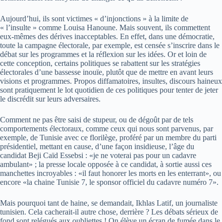
Aujourd’hui, ils sont victimes « d’injonctions » à la limite de
« l’insulte » comme Louisa Hanoune. Mais souvent, ils commettent
eux-mêmes des dérives inacceptables. En effet, dans une démocratie,
toute la campagne électorale, par exemple, est censée s’inscrire dans le
débat sur les programmes et la réflexion sur les idées. Or et loin de
cette conception, certains politiques se rabattent sur les stratégies
électorales d’une bassesse inouïe, plutôt que de mettre en avant leurs
visions et programmes. Propos diffamatoires, insultes, discours haineux
sont pratiquement le lot quotidien de ces politiques pour tenter de jeter
le discrédit sur leurs adversaires.
Comment ne pas être saisi de stupeur, ou de dégoût par de tels
comportements électoraux, comme ceux qui nous sont parvenus, par
exemple, de Tunisie avec ce florilège, proféré par un membre du parti
présidentiel, mettant en cause, d’une façon insidieuse, l’âge du
candidat Beji Caïd Essebsi : «je ne voterai pas pour un cadavre
ambulant» ; la presse locale opposée à ce candidat, à sortie aussi ces
manchettes incroyables : «il faut honorer les morts en les enterrant», ou
encore «la chaine Tunisie 7, le sponsor officiel du cadavre numéro 7».
Mais pourquoi tant de haine, se demandait, Ikhlas Latif, un journaliste
tunisien. Cela cacherait-il autre chose, derrière ? Les débats sérieux de
fond sont relégués aux oubliettes ! On élève un écran de fumée dans le