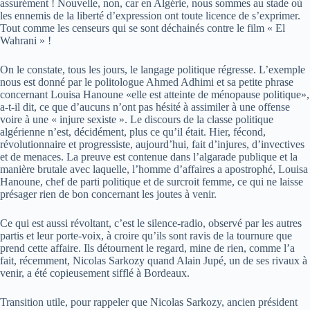
assurément ! Nouvelle, non, car en Algérie, nous sommes au stade où
les ennemis de la liberté d’expression ont toute licence de s’exprimer.
Tout comme les censeurs qui se sont déchainés contre le film « El
Wahrani » !
On le constate, tous les jours, le langage politique régresse. L’exemple
nous est donné par le politologue Ahmed Adhimi et sa petite phrase
concernant Louisa Hanoune «elle est atteinte de ménopause politique»,
a-t-il dit, ce que d’aucuns n’ont pas hésité à assimiler à une offense
voire à une « injure sexiste ». Le discours de la classe politique
algérienne n’est, décidément, plus ce qu’il était. Hier, fécond,
révolutionnaire et progressiste, aujourd’hui, fait d’injures, d’invectives
et de menaces. La preuve est contenue dans l’algarade publique et la
manière brutale avec laquelle, l’homme d’affaires a apostrophé, Louisa
Hanoune, chef de parti politique et de surcroit femme, ce qui ne laisse
présager rien de bon concernant les joutes à venir.
Ce qui est aussi révoltant, c’est le silence-radio, observé par les autres
partis et leur porte-voix, à croire qu’ils sont ravis de la tournure que
prend cette affaire. Ils détournent le regard, mine de rien, comme l’a
fait, récemment, Nicolas Sarkozy quand Alain Jupé, un de ses rivaux à
venir, a été copieusement sifflé à Bordeaux.
Transition utile, pour rappeler que Nicolas Sarkozy, ancien président