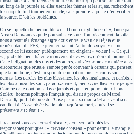
l’instantané, à la différence d’un «20 heures» qui peut se préparer tout
au long de la journée et, elles usent les thèmes et les sujets, recherchent
le scoop, le font tourner en boucle, sans prendre la peine d’en vérifier
la source. D’où les problèmes.
On se rappelle du mémorable « naâl bou li mayhabnech ! », lancé par
Amara Benyounes qui le poursuit à ce jour. Tout récemment, la toile
nous a restitué l’échange aigre-doux entre le wali de Béjaïa et le
représentant du FFS, le premier traitant l’autre de «voyou» et au
second de lui asséner, publiquement, un cinglant « voleur ! ». Ce qui
va, probablement, hâter le mouvement des walis, qu’on dit imminent !
Cette indignation, des uns et des autres, qui s’exprime de manière aussi
discourtoise que brutale, semble plutôt convenir à certains qui pensent
que la politique, c’est un sport de combat où tous les coups sont
permis. Les paroles les plus blessantes, les plus insultantes, et parfois…
les plus amusantes sont, paradoxalement, bien accueillies par le peuple.
Comme celle dont on se lasse jamais et qui a eu pour auteur Lionel
Stoléru, homme politique Français qui disait à propos de Marcel
Dassault, qui fut député de l’Oise jusqu’à sa mort à 94 ans : « il sera
candidat à l’Assemblée Nationale jusqu’à sa mort, après il se
présentera au Sénat ! ».
Il y a aussi tous ces noms d’oiseaux, dont sont affublés les
responsables politiques : « cervelle d’oiseau » pour définir le manque
d’intelligence, « dinde » pour désigner une femme stupide, « perruche