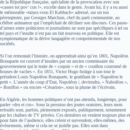
de la République française, spécialiste de la provocation avec son
«casses toi pov’ con !», excelle dans le genre. Avant lui, il y a eu aussi
le mémorable «taisez-vous El Kabbach» adressé, sur un ton
péremptoire, par Georges Marchais, chef du parti communiste, au
célèbre animateur qui l’empêchait de décliner son discours. Ces passe-
d’armes entre politiciens et journalistes ne sont pas spécifiques à tel ou
tel pays et l’insulte n’est pas un fait nouveau en politique. Elle est
symptomatique de la dérive langagière et comportementale de nos
sociétés.
Si l’on remontait l’histoire, on apprendrait ainsi qu’en 1801, Napoléon
Bonaparte est couvert d’insultes par un ancien commissaire du
gouvernement qui le traite de « coquin » et de « couillon couronné de
bouses de vaches ». En 1851, Victor Hugo fustige à son tour le
président Louis Napoléon Bonaparte, le gratifiant de « Napoléon le
petit ». L’année du coup d’Etat, Napoléon /, deviendra, « Naboléon »,
« Bouffon » ou encore «Césarion», sous la plume de l’écrivain.
En Algérie, les hommes politiques n’ont pas attendu, longtemps, pour
parler «dru et cru». Sous la pression des joutes oratoires, leurs mots
refoulés sont, parfois, pleinement exposés, publiquement, notamment
par les chaînes de TV privées. Ces dernières en veulent toujours plus et
pour faire de l’audience, elles créent et survendent, elles-mêmes, des
événements, même si cela ne se justifie pas. Elles sont dans