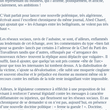
un représentant du business, qui l’affirme, politiquement, et affiche,
clairement, ses ambitions !
C’était parfait pour lancer une nouvelle polémique, très algérienne,
écrivait aussi l’excellent chroniqueur du même journal, Abed Charef,
qui ajoutait que « les échanges entre les belligérants, ne volent pas très
haut ».
Les réseaux sociaux, ravis de l’aubaine, se sont, d’ailleurs, enflammés
au lendemain de cet échange, avec les commentaires du type «bien fait
pour sa gueule» lancés par certains à l’adresse de la Chef du Parti des
Travailleurs tandis que d’autres, offusqués par «l’arrogance des
nouveaux riches» trouvent la réplique aussi déplacée que vulgaire». Il
suffit, faut-il ajouter, que quelqu’un soit pris comme «tête de Turc»
pour que tous les internautes lui tombent dessus. A la diabolisation de
la victime, s’ajoute sa dévalorisation ; elle subit une moquerie cinglante
et souvent obscène et le préjudice est énorme au moment même où le
recours contre les méfaits de la toile reste insignifiant voire impossible.
Ailleurs, le législateur commence à réfléchir à une proposition de loi
visant à renforcer l’arsenal législatif contre les messages à caractère
diffamatoire ou injurieux, qui fleurissent sur les réseaux sociaux. Et au
chroniqueur de se demander si on n’est pas, aujourd’hui, en présence
d’une nouvelle doctrine politique : « ferme ta gueule ! ». Doctrine,