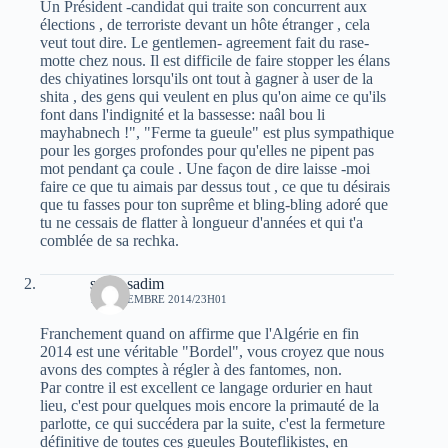
Un Président -candidat qui traite son concurrent aux
élections , de terroriste devant un hôte étranger , cela
veut tout dire. Le gentlemen- agreement fait du rase-
motte chez nous. Il est difficile de faire stopper les élans
des chiyatines lorsqu'ils ont tout à gagner à user de la
shita , des gens qui veulent en plus qu'on aime ce qu'ils
font dans l'indignité et la bassesse: naâl bou li
mayhabnech !", "Ferme ta gueule" est plus sympathique
pour les gorges profondes pour qu'elles ne pipent pas
mot pendant ça coule . Une façon de dire laisse -moi
faire ce que tu aimais par dessus tout , ce que tu désirais
que tu fasses pour ton suprême et bling-bling adoré que
tu ne cessais de flatter à longueur d'années et qui t'a
comblée de sa rechka.
sarah sadim
17 DÉCEMBRE 2014/23H01
Franchement quand on affirme que l'Algérie en fin
2014 est une véritable "Bordel", vous croyez que nous
avons des comptes à régler à des fantomes, non.
Par contre il est excellent ce langage ordurier en haut
lieu, c'est pour quelques mois encore la primauté de la
parlotte, ce qui succédera par la suite, c'est la fermeture
définitive de toutes ces gueules Bouteflikistes, en