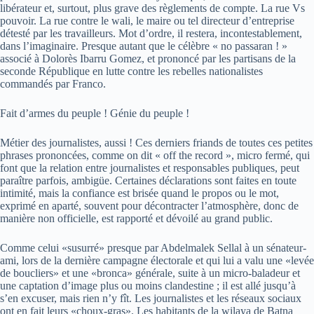
libérateur et, surtout, plus grave des règlements de compte. La rue Vs
pouvoir. La rue contre le wali, le maire ou tel directeur d’entreprise
détesté par les travailleurs. Mot d’ordre, il restera, incontestablement,
dans l’imaginaire. Presque autant que le célèbre « no passaran ! »
associé à Dolorès Ibarru Gomez, et prononcé par les partisans de la
seconde République en lutte contre les rebelles nationalistes
commandés par Franco.
Fait d’armes du peuple ! Génie du peuple !
Métier des journalistes, aussi ! Ces derniers friands de toutes ces petites
phrases prononcées, comme on dit « off the record », micro fermé, qui
font que la relation entre journalistes et responsables publiques, peut
paraître parfois, ambigüe. Certaines déclarations sont faites en toute
intimité, mais la confiance est brisée quand le propos ou le mot,
exprimé en aparté, souvent pour décontracter l’atmosphère, donc de
manière non officielle, est rapporté et dévoilé au grand public.
Comme celui «susurré» presque par Abdelmalek Sellal à un sénateur-
ami, lors de la dernière campagne électorale et qui lui a valu une «levée
de boucliers» et une «bronca» générale, suite à un micro-baladeur et
une captation d’image plus ou moins clandestine ; il est allé jusqu’à
s’en excuser, mais rien n’y fît. Les journalistes et les réseaux sociaux
ont en fait leurs «choux-gras». Les habitants de la wilaya de Batna