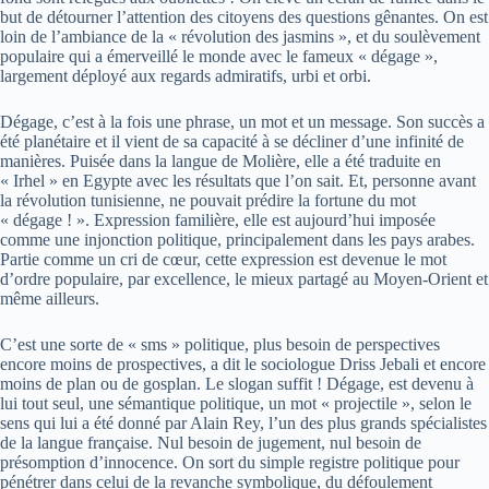
but de détourner l’attention des citoyens des questions gênantes. On est
loin de l’ambiance de la « révolution des jasmins », et du soulèvement
populaire qui a émerveillé le monde avec le fameux « dégage »,
largement déployé aux regards admiratifs, urbi et orbi.
Dégage, c’est à la fois une phrase, un mot et un message. Son succès a
été planétaire et il vient de sa capacité à se décliner d’une infinité de
manières. Puisée dans la langue de Molière, elle a été traduite en
« Irhel » en Egypte avec les résultats que l’on sait. Et, personne avant
la révolution tunisienne, ne pouvait prédire la fortune du mot
« dégage ! ». Expression familière, elle est aujourd’hui imposée
comme une injonction politique, principalement dans les pays arabes.
Partie comme un cri de cœur, cette expression est devenue le mot
d’ordre populaire, par excellence, le mieux partagé au Moyen-Orient et
même ailleurs.
C’est une sorte de « sms » politique, plus besoin de perspectives
encore moins de prospectives, a dit le sociologue Driss Jebali et encore
moins de plan ou de gosplan. Le slogan suffit ! Dégage, est devenu à
lui tout seul, une sémantique politique, un mot « projectile », selon le
sens qui lui a été donné par Alain Rey, l’un des plus grands spécialistes
de la langue française. Nul besoin de jugement, nul besoin de
présomption d’innocence. On sort du simple registre politique pour
pénétrer dans celui de la revanche symbolique, du défoulement