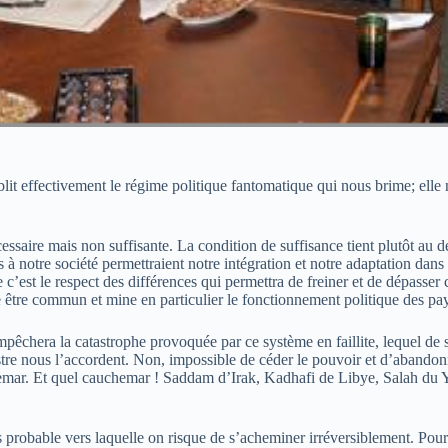
it effectivement le régime politique fantomatique qui nous brime; elle n
cessaire mais non suffisante. La condition de suffisance tient plutôt au 
notre société permettraient notre intégration et notre adaptation dans la 
c’est le respect des différences qui permettra de freiner et de dépasser 
e être commun et mine en particulier le fonctionnement politique des p
êchera la catastrophe provoquée par ce système en faillite, lequel de su
re nous l’accordent. Non, impossible de céder le pouvoir et d’abandonne
emar. Et quel cauchemar ! Saddam d’Irak, Kadhafi de Libye, Salah du 
probable vers laquelle on risque de s’acheminer irréversiblement. Pour c