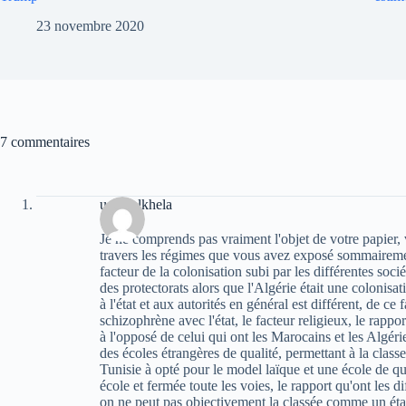
23 novembre 2020
7 commentaires
uchen lkhela
Je ne comprends pas vraiment l'objet de votre papier, 
travers les régimes que vous avez exposé sommairemen
facteur de la colonisation subi par les différentes soci
des protectorats alors que l'Algérie était une colonisat
à l'état et aux autorités en général est différent, de c
schizophrène avec l'état, le facteur religieux, le rappor
à l'opposé de celui qui ont les Marocains et les Algéri
des écoles étrangères de qualité, permettant à la class
Tunisie à opté pour le model laïque et une école de qua
école et fermée toute les voies, le rapport qu'ont les d
on ne peut pas objectivement la classée comme un état,