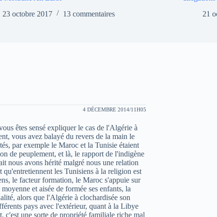
23 octobre 2017
13 commentaires
21 o
4 DÉCEMBRE 2014/11H05
vous êtes sensé expliquer le cas de l'Algérie à
t, vous avez balayé du revers de la main le
étés, par exemple le Maroc et la Tunisie étaient
ion de peuplement, et là, le rapport de l'indigène
e fait nous avons hérité malgré nous une relation
t qu'entretiennent les Tunisiens à la religion est
ens, le facteur formation, le Maroc s'appuie sur
e moyenne et aisée de formée ses enfants, la
lité, alors que l'Algérie à clochardisée son
ifférents pays avec l'extérieur, quant à la Libye
 c'est une sorte de propriété familiale riche mal