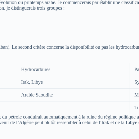
lution ou printemps arabe. Je commencerais par établir une classificati
n. je distinguerais trois groupes :
iban). Le second critère concerne la disponibilité ou pas les hydrocarb
Hydrocarbures
Pa
Irak, Libye
Sy
Arabie Saoudite
M
Tu
x du pétrole conduirait automatiquement à la ruine du régime politique al
venir de l’Algérie peut plutôt ressembler à celui de l’Irak et de la Liby