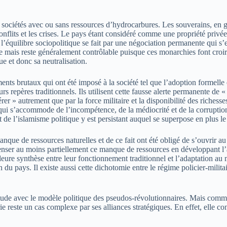
sociétés avec ou sans ressources d’hydrocarbures. Les souverains, en gé
nflits et les crises. Le pays étant considéré comme une propriété privée,
’équilibre sociopolitique se fait par une négociation permanente qui s’eff
e mais reste généralement contrôlable puisque ces monarchies font croire 
ue et donc sa neutralisation.
ts brutaux qui ont été imposé à la société tel que l’adoption formelle et
 leurs repères traditionnels. Ils utilisent cette fausse alerte permanente d
» autrement que par la force militaire et la disponibilité des richesses 
ui s’accommode de l’incompétence, de la médiocrité et de la corruption
e l’islamisme politique y est persistant auquel se superpose en plus le 
anque de ressources naturelles et de ce fait ont été obligé de s’ouvrir a
nser au moins partiellement ce manque de ressources en développant l’agr
 meilleure synthèse entre leur fonctionnement traditionnel et l’adaptatio
 pays. Il existe aussi cette dichotomie entre le régime policier-militair
litude avec le modèle politique des pseudos-révolutionnaires. Mais comm
 reste un cas complexe par ses alliances stratégiques. En effet, elle con