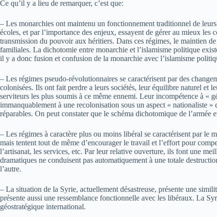
Ce qu’il y a lieu de remarquer, c’est que:
– Les monarchies ont maintenu un fonctionnement traditionnel de leurs 
écoles, et par l’importance des enjeux, essayent de gérer au mieux les co
transmission du pouvoir aux héritiers. Dans ces régimes, le maintien de l
familiales. La dichotomie entre monarchie et l’islamisme politique exist
il y a donc fusion et confusion de la monarchie avec l’islamisme politiq
– Les régimes pseudo-révolutionnaires se caractérisent par des changemen
colonisées. Ils ont fait perdre a leurs sociétés, leur équilibre naturel et
serviteurs les plus soumis à ce même ennemi. Leur incompétence à « gérer 
immanquablement à une recolonisation sous un aspect « nationaliste » q
réparables. On peut constater que le schéma dichotomique de l’armée et d
– Les régimes à caractère plus ou moins libéral se caractérisent par le m
mais tentent tout de même d’encourager le travail et l’effort pour compe
l’artisanat, les services, etc. Par leur relative ouverture, ils font une
dramatiques ne conduisent pas automatiquement à une totale destruction du
l’autre.
– La situation de la Syrie, actuellement désastreuse, présente une simi
présente aussi une ressemblance fonctionnelle avec les libéraux. La Syrie
géostratégique international.