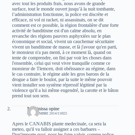
avec tout les produits frais, nous avons de grande
surface, tout le monde ouvert jusqu’à la nuit tombante,
l’administration fonctionne, la police est discrète et
efficace, ni vol ni racket, ni assassinats, on se dit
comment est ce possible, la région frontalière d'une forte
activité de banditisme est d'un calme absolu, en
revanche des régions pauvres asphyxiées sur le plan
économique et social, vivent un cauchemar sécuritaire
vivent un banditisme de masse, et là j'avoue qu'en parti,
le monsieur n'a pas menti, à ce moment là, quand on
tente de comprendre, on fini par voir les choses dans
l'ensemble, celui qui veut vivre tranquille comme ce
monsieur de Tlemcen, doit obéissance au régime, dans
le cas contraire, le régime aide les gros barons de la
drogue a faire le boulot, par la suite le même pouvoir
vient installer son système répressif légitimé par la
violence qu'il a lui même engendré, la carotte et le bâton
prend tout son sens.
Massinissa opine
8 NOVEMBRE 2014/11H25
Apres le CANABIS plante medecinale, ca sera la
meteo, qu'il va falloir assigner a ces barbares –
Dun'importe quoi, pour les faire-valoir, comme police