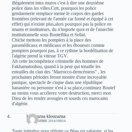
illégalement intra muros c'est à dire une deuxiéme
police dans les villes.Cett, pourquoi les police
gendarmerie remplace meme le corpos des gardes
frontiéres (relevant de l'armée car formé et équipé à cet
effiet) qui n'existe plus,alors pourquoi pas la police en
imams et instituteurs, du n'importe quoi et de l'anarchie
institutionnelle sous Bouteflika et Sellal.
Chiche mettons les pompiers à la place des
paramédicaux et médicaux et les éboueurs comme
pompiers pourquoi pas, à ce rythme la bordélisation de
l'algérie prend la vitesse TGV.
Ah cette incompétence criminelle des hommes de
Fakhamatouhou, quand à la peur qui tenaille les
entrailles du clan des "Marrocco-tlemcéniens" , les
prochaines périodes feront montre d'une incroyable
panique, spectacle de cirque dans une république
bananiére ou personne n'est à sa place,continuez Boutef
au moins vous accélerez votre destruction, merci mon
Dieu de les rendre aveugles et sourds ces marocains
d'algérie.
klouzazna klouzazna
8 NOVEMBRE 2014/19H14
Toute initiative pour réduire ce fléau est salutaire, si les