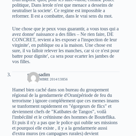
politique, Dans lerole n'est que menace a desseins de
neutraliser la societe'. Ce regime est impossible a
reformer. Il est a combattre, dans le vrai sens du mot.
Une chose que je peux vous guarantir, a vous tous qui a
avez donne' naissance a des filles – Ne rien faire, DE
CONCRET, revient a les exposer a l'inspection de leur
virginite', en publique ou a la maison. Une chose est
sure, il va falloir relever les manches, car si ce n'est pour
battre pour dignite', ca sera pour ecarter les jambes de
vos filles.
sarah sadim
8 NOVEMBRE 2014/13H56
Hamel bien caché dans son bureau du groupement
régional de la gendarmerie d'Oran(période de feu du
terrorisme ) ignore complétement que ces memes imams
se tranforment rapidement en "égorgeurs de flics" et
deviennent chefs de "Katibates de Tangos", voilà
l'imbécilité et le crétinisme des hommes de Bouteflika.
Et puis il n'y a pas que le police qui oublie ses missions
et pourquoi elle existe , il y a la gendarmerie aussi
d'extra muros (en campagnes rurales) devient