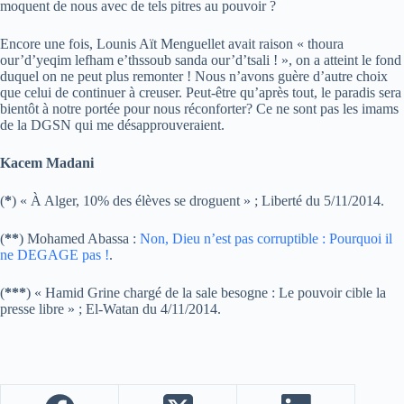
moquent de nous avec de tels pitres au pouvoir ?
Encore une fois, Lounis Aït Menguellet avait raison « thoura
our’d’yeqim lefham e’thssoub sanda our’d’tsali ! », on a atteint le fond
duquel on ne peut plus remonter ! Nous n’avons guère d’autre choix
que celui de continuer à creuser. Peut-être qu’après tout, le paradis sera
bientôt à notre portée pour nous réconforter? Ce ne sont pas les imams
de la DGSN qui me désapprouveraient.
Kacem Madani
(
*
) « À Alger, 10% des élèves se droguent » ; Liberté du 5/11/2014.
(
**
) Mohamed Abassa :
Non, Dieu n’est pas corruptible : Pourquoi il
ne DEGAGE pas !
.
(
***
) « Hamid Grine chargé de la sale besogne : Le pouvoir cible la
presse libre » ; El-Watan du 4/11/2014.