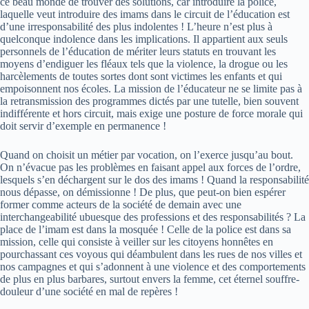
ce beau monde de trouver des solutions, car introduire la police,
laquelle veut introduire des imams dans le circuit de l’éducation est
d’une irresponsabilité des plus indolentes ! L’heure n’est plus à
quelconque indolence dans les implications. Il appartient aux seuls
personnels de l’éducation de mériter leurs statuts en trouvant les
moyens d’endiguer les fléaux tels que la violence, la drogue ou les
harcèlements de toutes sortes dont sont victimes les enfants et qui
empoisonnent nos écoles. La mission de l’éducateur ne se limite pas à
la retransmission des programmes dictés par une tutelle, bien souvent
indifférente et hors circuit, mais exige une posture de force morale qui
doit servir d’exemple en permanence !
Quand on choisit un métier par vocation, on l’exerce jusqu’au bout.
On n’évacue pas les problèmes en faisant appel aux forces de l’ordre,
lesquels s’en déchargent sur le dos des imams ! Quand la responsabilité
nous dépasse, on démissionne ! De plus, que peut-on bien espérer
former comme acteurs de la société de demain avec une
interchangeabilité ubuesque des professions et des responsabilités ? La
place de l’imam est dans la mosquée ! Celle de la police est dans sa
mission, celle qui consiste à veiller sur les citoyens honnêtes en
pourchassant ces voyous qui déambulent dans les rues de nos villes et
nos campagnes et qui s’adonnent à une violence et des comportements
de plus en plus barbares, surtout envers la femme, cet éternel souffre-
douleur d’une société en mal de repères !