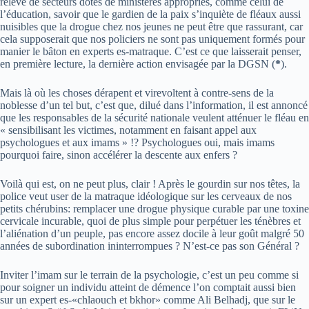
relève de secteurs dotés de ministères appropriés, comme celui de
l’éducation, savoir que le gardien de la paix s’inquiète de fléaux aussi
nuisibles que la drogue chez nos jeunes ne peut être que rassurant, car
cela supposerait que nos policiers ne sont pas uniquement formés pour
manier le bâton en experts es-matraque. C’est ce que laisserait penser,
en première lecture, la dernière action envisagée par la DGSN (
*
).
Mais là où les choses dérapent et virevoltent à contre-sens de la
noblesse d’un tel but, c’est que, dilué dans l’information, il est annoncé
que les responsables de la sécurité nationale veulent atténuer le fléau en
« sensibilisant les victimes, notamment en faisant appel aux
psychologues et aux imams » !? Psychologues oui, mais imams
pourquoi faire, sinon accélérer la descente aux enfers ?
Voilà qui est, on ne peut plus, clair ! Après le gourdin sur nos têtes, la
police veut user de la matraque idéologique sur les cerveaux de nos
petits chérubins: remplacer une drogue physique curable par une toxine
cervicale incurable, quoi de plus simple pour perpétuer les ténèbres et
l’aliénation d’un peuple, pas encore assez docile à leur goût malgré 50
années de subordination ininterrompues ? N’est-ce pas son Général ?
Inviter l’imam sur le terrain de la psychologie, c’est un peu comme si
pour soigner un individu atteint de démence l’on comptait aussi bien
sur un expert es-«chlaouch et bkhor» comme Ali Belhadj, que sur le