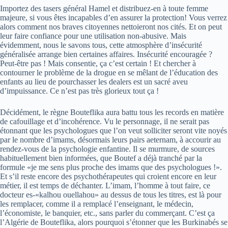
Importez des tasers général Hamel et distribuez-en à toute femme
majeure, si vous êtes incapables d’en assurer la protection! Vous verrez
alors comment nos braves citoyennes nettoieront nos cités. Et on peut
leur faire confiance pour une utilisation non-abusive. Mais
évidemment, nous le savons tous, cette atmosphère d’insécurité
généralisée arrange bien certaines affaires. Insécurité encouragée ?
Peut-être pas ! Mais consentie, ça c’est certain ! Et chercher à
contourner le problème de la drogue en se mêlant de l’éducation des
enfants au lieu de pourchasser les dealers est un sacré aveu
d’impuissance. Ce n’est pas très glorieux tout ça !
Décidément, le règne Bouteflika aura battu tous les records en matière
de cafouillage et d’incohérence. Vu le personnage, il ne serait pas
étonnant que les psychologues que l’on veut solliciter seront vite noyés
par le nombre d’imams, désormais leurs pairs aeternam, à accourir au
rendez-vous de la psychologie enfantine. Il se murmure, de sources
habituellement bien informées, que Boutef a déjà tranché par la
formule «je me sens plus proche des imams que des psychologues !».
Et s’il reste encore des psychothérapeutes qui croient encore en leur
métier, il est temps de déchanter. L’imam, l’homme à tout faire, ce
docteur es-«kalhou ouellahou» au dessus de tous les titres, est là pour
les remplacer, comme il a remplacé l’enseignant, le médecin,
l’économiste, le banquier, etc., sans parler du commerçant. C’est ça
l’Algérie de Bouteflika, alors pourquoi s’étonner que les Burkinabés se