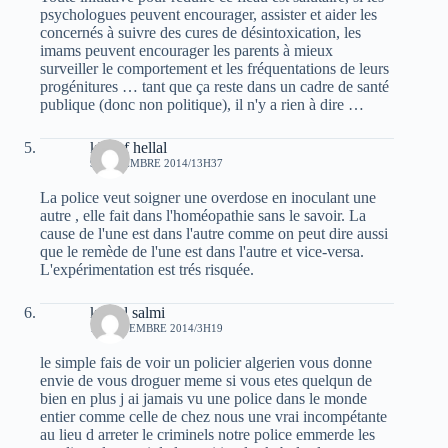
psychologues peuvent encourager, assister et aider les
concernés à suivre des cures de désintoxication, les
imams peuvent encourager les parents à mieux
surveiller le comportement et les fréquentations de leurs
progénitures … tant que ça reste dans un cadre de santé
publique (donc non politique), il n'y a rien à dire …
khelaf hellal
9 NOVEMBRE 2014/13H37
La police veut soigner une overdose en inoculant une
autre , elle fait dans l'homéopathie sans le savoir. La
cause de l'une est dans l'autre comme on peut dire aussi
que le remède de l'une est dans l'autre et vice-versa.
L'expérimentation est trés risquée.
kamel salmi
13 NOVEMBRE 2014/3H19
le simple fais de voir un policier algerien vous donne
envie de vous droguer meme si vous etes quelqun de
bien en plus j ai jamais vu une police dans le monde
entier comme celle de chez nous une vrai incompétante
au lieu d arreter le criminels notre police emmerde les