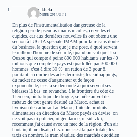
uchen lkhela
8 NOVEMBRE 2014/8H41
En plus de l'instrumentalisation dangereuse de la
religion par de pseudos imams incultes, cervelles et
cupides, car aux dernières nouvelles ils ont obtenu une
section à l'UGTA spéciale IMAM pour faire sans doute
du business, la question que je me pose, à quoi servent
le million d'homme de sécurité, quand on sait que Tizi
Ouzou qui compte à peine 800 000 habitants sur les 40
millions que compte le pays est quadrillée par 300 000
hommes, c'est à dire 30 %, un ration de 3 pour 8,
pourtant la courbe des actes terroriste, les kidnappings,
du racket ne cesse d'augmenter et de façon
exponentielle, c'est a se demandé à quoi servent ses
bidasses là bas, en revanche, à la frontière du côté de
Tlemcen, où trafique de drogue, se mêle au vol de
métaux de tout genre destiné au Maroc, achat et
livraison de carburant au Maroc, fuite de produits
alimentaires en direction du Maroc payés en devise, on
ne voit pas ni policier, ni gendarme, ni sidi zkri,
récemment j'ai causé avec un mec de la région, d'un air
hautain, il me disait, chez nous c'est la paix totale, les
taxis en nombre, le tram régulier, des marchés quotidien