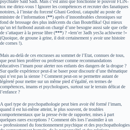
psychiatre Saïd Sadi. Mais c’est ainsi que fonctionne le pouvoir FLiN-
tox me diriez-vous ! Ignorer les compétences et recruter des fanatiques
notoires, à l’instar du forcené Ghani Gedoui, catapulté au poste de
ministre de l’information (
**
) après d’innombrables chroniques sur
fond de brossage des plus indécents du clan Bouteflika! Qui mieux
qu’un tel furibond aurait-on chargé d’une besogne aussi sale que celle
de s’attaquer à la presse libre (
***
) ? «lem’er 3adh yes3a achiwene !»
(Quoique, de groune à grine, il doit certainement y avoir une histoire
de cornes !).
Mais au-delà de ces encrasses au sommet de l’Etat, connues de tous,
que peut bien proférer ou professer comme recommandations
éducatives l’imam pour alerter nos enfants des dangers de la drogue ?
Sur quelle expérience peut-il se baser pour discourir d’une thématique
qui n’est pas la sienne ? Comment peut-on se permettre autant de
légèreté pour mettre sur un même pied d’égalité, en termes de
compétences, imams et psychologues, surtout sur le terrain délicat de
l’enfance ?
A quel type de psychopathologie peut bien avoir été formé l’imam,
quand il est lui-même atteint, le plus souvent, de troubles
comportementaux que la presse évite de rapporter, mises à part
quelques rares exceptions ? Comment dès lors l’assimiler à un
« professionnel du fonctionnement psychique et des psychopathologies