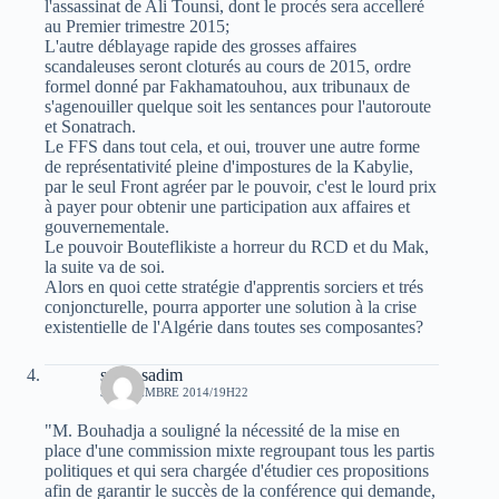
l'assassinat de Ali Tounsi, dont le procés sera accelleré
au Premier trimestre 2015;
L'autre déblayage rapide des grosses affaires
scandaleuses seront cloturés au cours de 2015, ordre
formel donné par Fakhamatouhou, aux tribunaux de
s'agenouiller quelque soit les sentances pour l'autoroute
et Sonatrach.
Le FFS dans tout cela, et oui, trouver une autre forme
de représentativité pleine d'impostures de la Kabylie,
par le seul Front agréer par le pouvoir, c'est le lourd prix
à payer pour obtenir une participation aux affaires et
gouvernementale.
Le pouvoir Bouteflikiste a horreur du RCD et du Mak,
la suite va de soi.
Alors en quoi cette stratégie d'apprentis sorciers et trés
conjoncturelle, pourra apporter une solution à la crise
existentielle de l'Algérie dans toutes ses composantes?
sarah sadim
3 NOVEMBRE 2014/19H22
"M. Bouhadja a souligné la nécessité de la mise en
place d'une commission mixte regroupant tous les partis
politiques et qui sera chargée d'étudier ces propositions
afin de garantir le succès de la conférence qui demande,