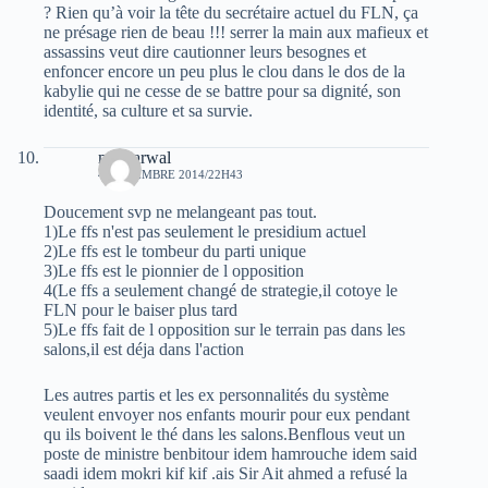
? Rien qu’à voir la tête du secrétaire actuel du FLN, ça
ne présage rien de beau !!! serrer la main aux mafieux et
assassins veut dire cautionner leurs besognes et
enfoncer encore un peu plus le clou dans le dos de la
kabylie qui ne cesse de se battre pour sa dignité, son
identité, sa culture et sa survie.
moh arwal
4 NOVEMBRE 2014/22H43
Doucement svp ne melangeant pas tout.
1)Le ffs n'est pas seulement le presidium actuel
2)Le ffs est le tombeur du parti unique
3)Le ffs est le pionnier de l opposition
4(Le ffs a seulement changé de strategie,il cotoye le
FLN pour le baiser plus tard
5)Le ffs fait de l opposition sur le terrain pas dans les
salons,il est déja dans l'action
Les autres partis et les ex personnalités du système
veulent envoyer nos enfants mourir pour eux pendant
qu ils boivent le thé dans les salons.Benflous veut un
poste de ministre benbitour idem hamrouche idem said
saadi idem mokri kif kif .ais Sir Ait ahmed a refusé la