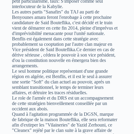
petit particularisme, faux: S'imposer comme seul
interlocuteur de la Kabylie.
Les autres partis "Sanafirs" du TAJ au parti de
Benyounes amara feront l'enrobage à cette prochaine
candidature de Said Bouteflika, c'est décidé et le train
vient de démarrer en cette fin 2014, pleine d'imprévus et
d'imprévisibilité menacante pour l'unité nationale.
Benflis est également dans cette stratégie avec
probablement sa cooptation par l'autre clan majeur en
Vice président de Said Bouteflika.Ce dernier en cas de
dérive sérieuse , cédera le pouvoir à son vice président,
d'ou la constitution nouvelle en émergera bien des
arrangements.
Le seul homme politique représentant d'une grande
région en algérie, est Benflis, et il est le seul à assurer
une sortie "Soft" du clan actuel au pouvoir, aprés un
semblant transitionnel, le temps de terminer leurs
affaires, et détruire les traces résiduelles.
Le role de l'armée et du DRS est un accompagnement
de cette stratégien bienveillement conseillée par un
occident aux abois.
Quand à l'agitation programmée de la DGSN, marque
de fabrique de la maison Bouteflika, elle sera reformater
afin d'extirper les "Vilaineries" de Yazid Zerhouni, ce
"Cleanex" rejété par le clan suite à la grave affaire de