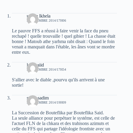
uchen lkhela
3 NOVEMBRE 2014/17H06
Le pauvre FFS a réussi à faire venir la face du pneu
rechapé ! quelle trouvaille ! quel gibier ! La chasse était
bonne ! Matoub athe yarhma rabi disait : Quand le foin
venait a manquait dans l'étable, les ânes vont se mordre
entre eux.
laid baiid
3 NOVEMBRE 2014/17H54
S'allier avec le diable ,pourvu qu'ils arrivent à une
sortie!
sarah sadim
3 NOVEMBRE 2014/19H09
La Succession de Bouteflika par Bouteflika Said.
La seule alliance pour perpétuer le systéme, est celle de
l'actuel FLN de la chkara et des trahisons azimuts et
celle du FFS qui partage l'idéologie frontiste avec un