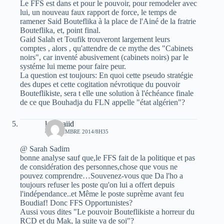
Le FFS est dans et pour le pouvoir, pour remodeler avec
lui, un nouveau faux rapport de force, le temps de
ramener Said Bouteflika à la place de l'Ainé de la fratrie
Bouteflika, et, point final.
Gaid Salah et Toufik trouveront largement leurs
comptes , alors , qu'attendre de ce mythe des "Cabinets
noirs", car inventé abusivement (cabinets noirs) par le
systéme lui meme pour faire peur.
La question est toujours: En quoi cette pseudo stratégie
des dupes et cette cogitation névrotique du pouvoir
Bouteflikiste, sera t elle une solution à l'échéance finale
de ce que Bouhadja du FLN appelle "état algérien"?
laid baiid
4 NOVEMBRE 2014/8H35
@ Sarah Sadim
bonne analyse sauf que,le FFS fait de la politique et pas
de considération des personnes,chose que vous ne
pouvez comprendre…Souvenez-vous que Da l'ho a
toujours refuser les poste qu'on lui a offert depuis
l'indépendance..et Même le poste suprème avant feu
Boudiaf! Donc FFS Opportunistes?
Aussi vous dites "Le pouvoir Bouteflikiste a horreur du
RCD et du Mak, la suite va de soi"?