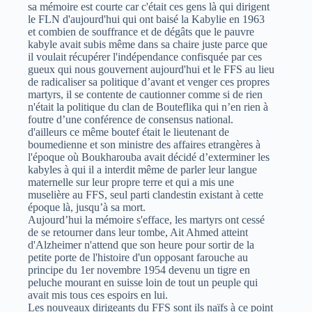
sa mémoire est courte car c'était ces gens là qui dirigent
le FLN d'aujourd'hui qui ont baisé la Kabylie en 1963
et combien de souffrance et de dégâts que le pauvre
kabyle avait subis même dans sa chaire juste parce que
il voulait récupérer l'indépendance confisquée par ces
gueux qui nous gouvernent aujourd'hui et le FFS au lieu
de radicaliser sa politique d’avant et venger ces propres
martyrs, il se contente de cautionner comme si de rien
n'était la politique du clan de Bouteflika qui n’en rien à
foutre d’une conférence de consensus national.
d'ailleurs ce même boutef était le lieutenant de
boumedienne et son ministre des affaires etrangères à
l'époque où Boukharouba avait décidé d’exterminer les
kabyles à qui il a interdit même de parler leur langue
maternelle sur leur propre terre et qui a mis une
muselière au FFS, seul parti clandestin existant à cette
époque là, jusqu’à sa mort.
Aujourd’hui la mémoire s'efface, les martyrs ont cessé
de se retourner dans leur tombe, Ait Ahmed atteint
d'Alzheimer n'attend que son heure pour sortir de la
petite porte de l'histoire d'un opposant farouche au
principe du 1er novembre 1954 devenu un tigre en
peluche mourant en suisse loin de tout un peuple qui
avait mis tous ces espoirs en lui.
Les nouveaux dirigeants du FFS sont ils naïfs à ce point