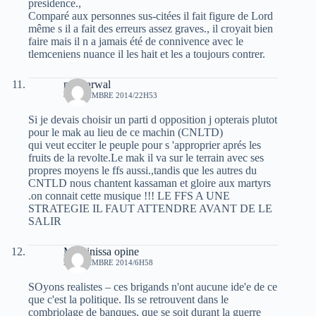
presidence.,
Comparé aux personnes sus-citées il fait figure de Lord
même s il a fait des erreurs assez graves., il croyait bien
faire mais il n a jamais été de connivence avec le
tlemceniens nuance il les hait et les a toujours contrer.
moh arwal
4 NOVEMBRE 2014/22H53
Si je devais choisir un parti d opposition j opterais plutot
pour le mak au lieu de ce machin (CNLTD)
qui veut ecciter le peuple pour s 'approprier aprés les
fruits de la revolte.Le mak il va sur le terrain avec ses
propres moyens le ffs aussi.,tandis que les autres du
CNTLD nous chantent kassaman et gloire aux martyrs
.on connait cette musique !!! LE FFS A UNE
STRATEGIE IL FAUT ATTENDRE AVANT DE LE
SALIR
Massinissa opine
5 NOVEMBRE 2014/6H58
SOyons realistes – ces brigands n'ont aucune ide'e de ce
que c'est la politique. Ils se retrouvent dans le
combriolage de banques, que se soit durant la guerre