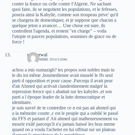
contre la france ou celle contre l'Algerie. Ne sachant
quoi faire, ils se negotient les populations, et le fefesses,
posera ainsi la Kabylie, comme son troupeau prive' qu'il
se chargera de domestiquer, et je suppose que chacun a
quelque jeton a avancer… Une chose est sure, ils
controllent l'agenda, et restent "en charge" – voila
l'utopie et pauvre populations, soumises de grace ou de
force !
moh arwal
5 NOVEMBRE 2014/11H46
achou a mis oumazigh? tes propos sont nobles mais tu
le dis toi même ,boumedienne avait muselé le ffs seul
parti d opposition et pour cause .Parcequ il avait peur
d'ait Ahmed qui activait clandestinement malgré la
repression feroce qui s abattait sur les kabyles ,et son
parti a l époque leader de la lutte democratique et
identitaire.
je suis navré de te contredire ce n est pas ait ahmed qui
a la mémoire courte ,c est le peuple qui a oublié le passé
du FFS et partant d' Ait ahmed qui malheureusement va
mourir exilé parcequ'il n'a jamais baissé les bras meme
quand on a voulu l'acheter en lui offrnat sur un plateau
d'argent la presidence de la republique.