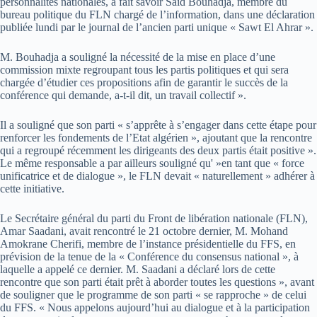
personnalités nationales, a fait savoir Saïd Bouhadja, membre du
bureau politique du FLN chargé de l’information, dans une déclaration
publiée lundi par le journal de l’ancien parti unique « Sawt El Ahrar ».
M. Bouhadja a souligné la nécessité de la mise en place d’une
commission mixte regroupant tous les partis politiques et qui sera
chargée d’étudier ces propositions afin de garantir le succès de la
conférence qui demande, a-t-il dit, un travail collectif ».
Il a souligné que son parti « s’apprête à s’engager dans cette étape pour
renforcer les fondements de l’Etat algérien », ajoutant que la rencontre
qui a regroupé récemment les dirigeants des deux partis était positive ».
Le même responsable a par ailleurs souligné qu' »en tant que « force
unificatrice et de dialogue », le FLN devait « naturellement » adhérer à
cette initiative.
Le Secrétaire général du parti du Front de libération nationale (FLN),
Amar Saadani, avait rencontré le 21 octobre dernier, M. Mohand
Amokrane Cherifi, membre de l’instance présidentielle du FFS, en
prévision de la tenue de la « Conférence du consensus national », à
laquelle a appelé ce dernier. M. Saadani a déclaré lors de cette
rencontre que son parti était prêt à aborder toutes les questions », avant
de souligner que le programme de son parti « se rapproche » de celui
du FFS. « Nous appelons aujourd’hui au dialogue et à la participation