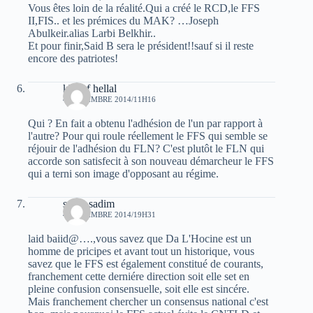
Vous êtes loin de la réalité.Qui a créé le RCD,le FFS
II,FIS.. et les prémices du MAK? …Joseph
Abulkeir.alias Larbi Belkhir..
Et pour finir,Said B sera le président!!sauf si il reste
encore des patriotes!
khelaf hellal
4 NOVEMBRE 2014/11H16
Qui ? En fait a obtenu l'adhésion de l'un par rapport à
l'autre? Pour qui roule réellement le FFS qui semble se
réjouir de l'adhésion du FLN? C'est plutôt le FLN qui
accorde son satisfecit à son nouveau démarcheur le FFS
qui a terni son image d'opposant au régime.
sarah sadim
4 NOVEMBRE 2014/19H31
laid baiid@….,vous savez que Da L'Hocine est un
homme de pricipes et avant tout un historique, vous
savez que le FFS est également constitué de courants,
franchement cette derniére direction soit elle set en
pleine confusion consensuelle, soit elle est sincére.
Mais franchement chercher un consensus national c'est