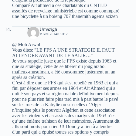
Comparé Ait ahmed a ces charlatants du CNTLD
assoifés de recyclage ministériel,c est comme commparé
une bicyclette à un boieng 707 thanemith agema azizen
Mmis Umazigh
5 NOVEMBRE 2014/15H12
@ Moh Arwal
Vous dites: "LE FFS A UNE STRATEGIE IL FAUT
ATTENDRE AVANT DE LE SALIR…"
Je vous rappelle juste que le FFS existe depuis 1963 et
que sa stratégie, celle de se libérer du joug arabo-
mafieux-musulman, a été consommée justement un an
après sa création.
C’est à dire que le FFS qui s'est rebellé en 1963 et qui a
fini par déposer ses armes en 1964 et Ait Ahmed qui a
quitté son pays et sa région natale définitivement depuis,
pour ne plus rien faire plus tard mis à part battre le pavé
sur les rues de la Kabylie ou sur celles d’Alger
n’inquiète plus le pouvoir Algérien et cette association
avec les violeurs et assassins des martyrs de 1963 n’est
qu’une énième trahison de leur mémoires. Autrement dit
: Ils sont morts pour rien !!! Donc y a rien à attendre
d'un parti qui a épuisé toutes ses options y compris