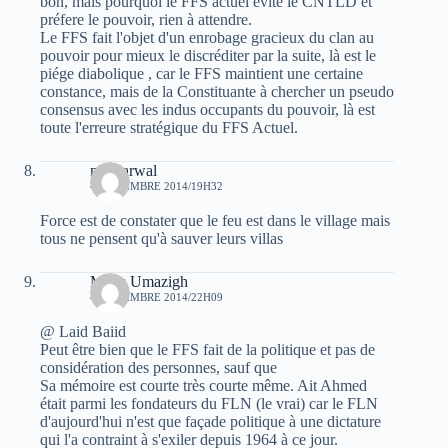
bon, mais pourquoi le FFS actuel évite le CNTLD et
préfere le pouvoir, rien à attendre.
Le FFS fait l'objet d'un enrobage gracieux du clan au
pouvoir pour mieux le discréditer par la suite, là est le
piége diabolique , car le FFS maintient une certaine
constance, mais de la Constituante à chercher un pseudo
consensus avec les indus occupants du pouvoir, là est
toute l'erreure stratégique du FFS Actuel.
moh arwal
4 NOVEMBRE 2014/19H32
Force est de constater que le feu est dans le village mais
tous ne pensent qu'à sauver leurs villas
Mmis Umazigh
4 NOVEMBRE 2014/22H09
@ Laid Baiid
Peut être bien que le FFS fait de la politique et pas de
considération des personnes, sauf que
Sa mémoire est courte très courte même. Ait Ahmed
était parmi les fondateurs du FLN (le vrai) car le FLN
d'aujourd'hui n'est que façade politique à une dictature
qui l'a contraint à s'exiler depuis 1964 à ce jour.