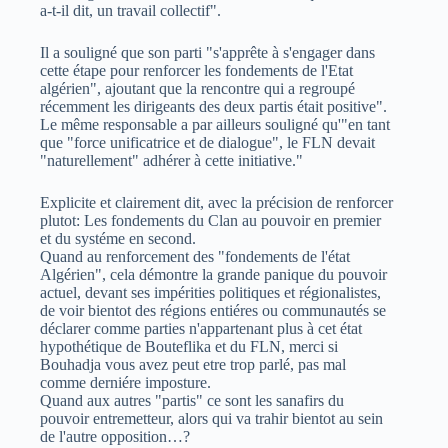
a-t-il dit, un travail collectif".
Il a souligné que son parti "s'apprête à s'engager dans
cette étape pour renforcer les fondements de l'Etat
algérien", ajoutant que la rencontre qui a regroupé
récemment les dirigeants des deux partis était positive".
Le même responsable a par ailleurs souligné qu'"en tant
que "force unificatrice et de dialogue", le FLN devait
"naturellement" adhérer à cette initiative."
Explicite et clairement dit, avec la précision de renforcer
plutot: Les fondements du Clan au pouvoir en premier
et du systéme en second.
Quand au renforcement des "fondements de l'état
Algérien", cela démontre la grande panique du pouvoir
actuel, devant ses impérities politiques et régionalistes,
de voir bientot des régions entiéres ou communautés se
déclarer comme parties n'appartenant plus à cet état
hypothétique de Bouteflika et du FLN, merci si
Bouhadja vous avez peut etre trop parlé, pas mal
comme derniére imposture.
Quand aux autres "partis" ce sont les sanafirs du
pouvoir entremetteur, alors qui va trahir bientot au sein
de l'autre opposition…?