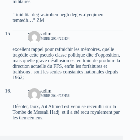
militaires.
" inid tita deg w-irohen negh deg w-dyeqimen
temtedh…" ZM
sarah sadim
5 NOVEMBRE 2014/23H34
excellent rappel pour rafraichir les mémoires, quelle
tragédie cette pseudo classe politique dite d'opposition,
mais quelle grave désillusion est en train de produire la
direction actuelle du FFS, enfin les forfaitures et
trahisons , sont les seules constantes nationales depuis
1962;
sarah sadim
5 NOVEMBRE 2014/23H36
Désoler, faux, Ait Ahmed est venu se receuillir sur la
Tombe de Messali Hadj, et il a été recu royalement par
les tlemcéniens.