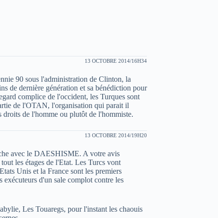
13 OCTOBRE 2014/16H34
nie 90 sous l'administration de Clinton, la
ains de dernière génération et sa bénédiction pour
regard complice de l'occident, les Turques sont
rtie de l'OTAN, l'organisation qui parait il
es droits de l'homme ou plutôt de l'hommiste.
13 OCTOBRE 2014/19H20
e avec le DAESHISME. A votre avis
out les étages de l'Etat. Les Turcs vont
Etats Unis et la France sont les premiers
s exécuteurs d'un sale complot contre les
bylie, Les Touaregs, pour l'instant les chaouis
sernes.