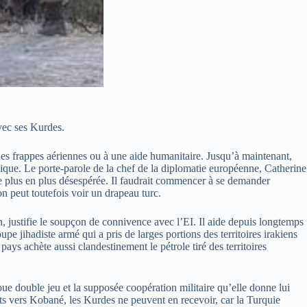
vec ses Kurdes.
des frappes aériennes ou à une aide humanitaire. Jusqu’à maintenant,
amique. Le porte-parole de la chef de la diplomatie européenne, Catherine
de plus en plus désespérée. Il faudrait commencer à se demander
on peut toutefois voir un drapeau turc.
, justifie le soupçon de connivence avec l’EI. Il aide depuis longtemps
e jihadiste armé qui a pris de larges portions des territoires irakiens
ays achète aussi clandestinement le pétrole tiré des territoires
joue double jeu et la supposée coopération militaire qu’elle donne lui
orts vers Kobané, les Kurdes ne peuvent en recevoir, car la Turquie