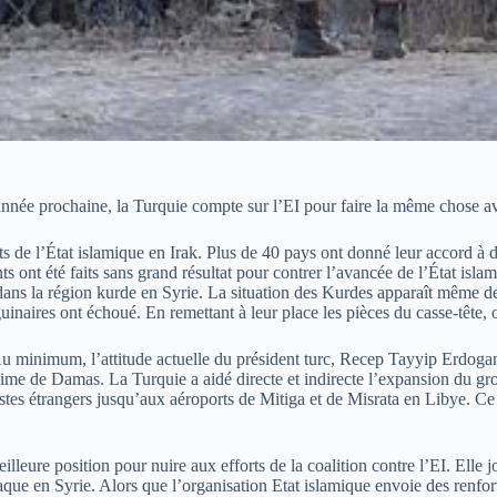
’année prochaine, la Turquie compte sur l’EI pour faire la même chose a
s de l’État islamique en Irak. Plus de 40 pays ont donné leur accord à 
s ont été faits sans grand résultat pour contrer l’avancée de l’État isl
 dans la région kurde en Syrie. La situation des Kurdes apparaît même 
guinaires ont échoué. En remettant à leur place les pièces du casse-tête, 
 Au minimum, l’attitude actuelle du président turc, Recep Tayyip Erdogan
me de Damas. La Turquie a aidé directe et indirecte l’expansion du group
istes étrangers jusqu’aux aéroports de Mitiga et de Misrata en Libye. Ce p
illeure position pour nuire aux efforts de la coalition contre l’EI. Elle 
ttaque en Syrie. Alors que l’organisation Etat islamique envoie des renf