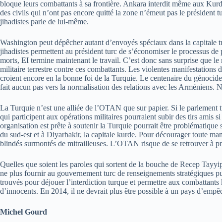
bloque leurs combattants à sa frontière. Ankara interdit même aux Kurd
des civils qui n’ont pas encore quitté la zone n’émeut pas le président
jihadistes parle de lui-même.
Washington peut dépêcher autant d’envoyés spéciaux dans la capitale tur
jihadistes permettent au président turc de s’économiser le processus de 
morts, EI termine maintenant le travail. C’est donc sans surprise que le
militaire terrestre contre ces combattants. Les violentes manifestation
croient encore en la bonne foi de la Turquie. Le centenaire du génocide
fait aucun pas vers la normalisation des relations avec les Arméniens. No
La Turquie n’est une alliée de l’OTAN que sur papier. Si le parlement tu
qui participent aux opérations militaires pourraient subir des tirs amis
organisation est prête à soutenir la Turquie pourrait être problématique
du sud-est et à Diyarbakir, la capitale kurde. Pour décourager toute mani
blindés surmontés de mitrailleuses. L’OTAN risque de se retrouver à pr
Quelles que soient les paroles qui sortent de la bouche de Recep Tayyip E
ne plus fournir au gouvernement turc de renseignements stratégiques pu
trouvés pour déjouer l’interdiction turque et permettre aux combattants
d’innocents. En 2014, il ne devrait plus être possible à un pays d’emp
Michel Gourd