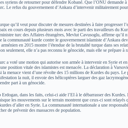
es syriens de retourner pour défendre Kobané. Que l’ONU demande à la T
 turc. Le refus du gouvernement d’Ankara d’intervenir militairement pour
que qu’il veut pour discuter de mesures destinées à faire progresser l’e
paix en cours depuis plusieurs mois avec le parti des travailleurs du Ku
 ministre turc des Affaires étrangères, Mevlut Cavusoglu, affirme qu’il 
s de la communauté kurde contre le gouvernement islamiste d’Ankara devra
 arménien en 2015 montre l’étendue de la brutalité turque dans ses relat
n seulement, elle n’a pas reconnu le génocide, mais elle se prépare à raj
rc a voté une motion qui autorise son armée à intervenir en Syrie et en I
 si une position vitale des islamistes est menacée. La déclaration à Vars
 si la menace vient d’une révolte des 15 millions de Kurdes du pays. Le 
festation la nuit, il envoie des hélicoptères larguer des gaz lacrymogènes
endre part à un génocide.
rdogan, dans les faits, celui-ci aide l’EI à le débarrasser des Kurdes. I
isque les mouvements sur le terrain montrent que ceux-ci sont relayés 
 kurdes d’aller en Syrie. La communauté internationale a une responsabi
êcher de prévenir des massacres de population.