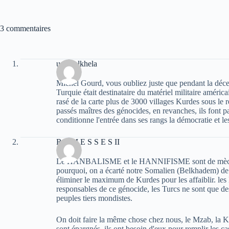
3 commentaires
uchen lkhela
Michel Gourd, vous oubliez juste que pendant la décen
Turquie était destinataire du matériel militaire améric
rasé de la carte plus de 3000 villages Kurdes sous le 
passés maîtres des génocides, en revanches, ils font pa
conditionne l'entrée dans ses rangs la démocratie et l
R A M E S S E S II
Le HANBALISME et le HANNIFISME sont de mèch
pourquoi, on a écarté notre Somalien (Belkhadem) de t
éliminer le maximum de Kurdes pour les affaiblir. les 
responsables de ce génocide, les Turcs ne sont que de
peuples tiers mondistes.
On doit faire la même chose chez nous, le Mzab, la Ka
sont épargnés, ils ont besoin d'eux pour remplir les ca