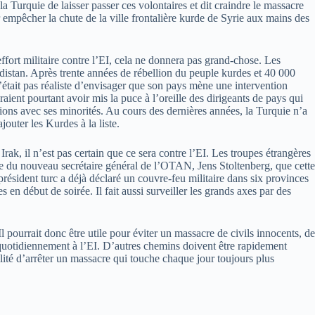
urquie de laisser passer ces volontaires et dit craindre le massacre
 empêcher la chute de la ville frontalière kurde de Syrie aux mains des
ffort militaire contre l’EI, cela ne donnera pas grand-chose. Les
rdistan. Après trente années de rébellion du peuple kurdes et 40 000
n’était pas réaliste d’envisager que son pays mène une intervention
ient pourtant avoir mis la puce à l’oreille des dirigeants de pays qui
ions avec ses minorités. Au cours des dernières années, la Turquie n’a
outer les Kurdes à la liste.
rak, il n’est pas certain que ce sera contre l’EI. Les troupes étrangères
ovie du nouveau secrétaire général de l’OTAN, Jens Stoltenberg, que cette
président turc a déjà déclaré un couvre-feu militaire dans six provinces
 en début de soirée. Il fait aussi surveiller les grands axes par des
l pourrait donc être utile pour éviter un massacre de civils innocents, de
quotidiennement à l’EI. D’autres chemins doivent être rapidement
lité d’arrêter un massacre qui touche chaque jour toujours plus