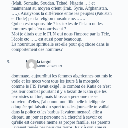
(Mali, Somalie, Soudan, Tchad, Nigeria …) et
maintenant au moyen orient (Irak, Syrie, Afghanistan,
….). Analysons la différence entre les peuples (Pakistan
et l'Inde) par la religion musulmane…….
Qui en est responsable ? les textes de l'Islam ou les
hommes qui s’en nourrissent ?
Moi je dirais que le FLN qui nous l'impose par la Télé,
l'école etc ….. est aussi pour beaucoup.
La nourriture spirituelle est-elle pour qlq chose dans le
comportement des hommes?
Khalida targui
2 NOVEMBRE 2014/8H09
dommage, aujourdhui les femmes algeriennes ont mis le
voile et les mecs vont tous les jours à la mosquée
comme le FIS l'avait exigé , le combat de Katia ce n'est
pas leur combat pourtant il y a bezaf de Katia que les
terroristes ont tué, mais khossara personne ne se
souvient d'elles, j'ai connu une fille belle inteliigente
eduquée qui faisait du sport tous les jours elle travaillait
dans la police et les barbus l'avaient menacé, elle a
disparu un jour et personne n'a cherché à savoir ce
qu'elle est devenue meme sa propre famille, ses parents
l'avaient reniée par peur des terros. Paix à son ame si