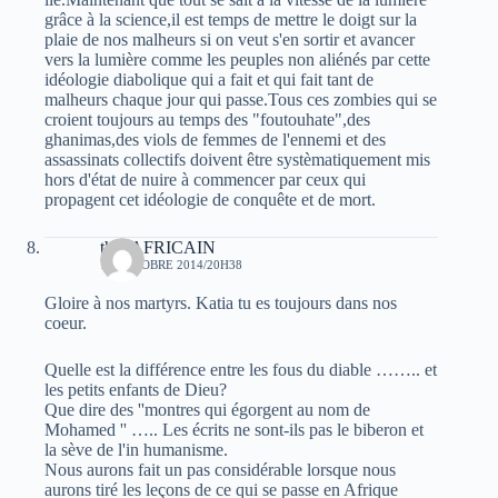
grâce à la science,il est temps de mettre le doigt sur la
plaie de nos malheurs si on veut s'en sortir et avancer
vers la lumière comme les peuples non aliénés par cette
idéologie diabolique qui a fait et qui fait tant de
malheurs chaque jour qui passe.Tous ces zombies qui se
croient toujours au temps des "foutouhate",des
ghanimas,des viols de femmes de l'ennemi et des
assassinats collectifs doivent être systèmatiquement mis
hors d'état de nuire à commencer par ceux qui
propagent cet idéologie de conquête et de mort.
thili AFRICAIN
11 OCTOBRE 2014/20H38
Gloire à nos martyrs. Katia tu es toujours dans nos
coeur.
Quelle est la différence entre les fous du diable …….. et
les petits enfants de Dieu?
Que dire des ''montres qui égorgent au nom de
Mohamed '' ….. Les écrits ne sont-ils pas le biberon et
la sève de l'in humanisme.
Nous aurons fait un pas considérable lorsque nous
aurons tiré les leçons de ce qui se passe en Afrique