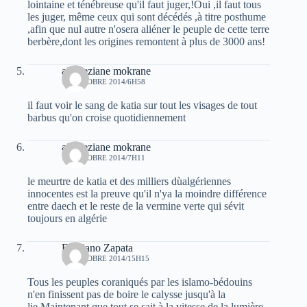
lointaine et ténébreuse qu'il faut juger,!Oui ,il faut tous
les juger, même ceux qui sont décédés ,à titre posthume
,afin que nul autre n'osera aliéner le peuple de cette terre
berbère,dont les origines remontent à plus de 3000 ans!
ait meziane mokrane
10 OCTOBRE 2014/6H58
il faut voir le sang de katia sur tout les visages de tout
barbus qu'on croise quotidiennement
ait meziane mokrane
10 OCTOBRE 2014/7H11
le meurtre de katia et des milliers dùalgériennes
innocentes est la preuve qu'il n'ya la moindre différence
entre daech et le reste de la vermine verte qui sévit
toujours en algérie
Emiliano Zapata
10 OCTOBRE 2014/15H15
Tous les peuples coraniqués par les islamo-bédouins
n'en finissent pas de boire le calysse jusqu'à la
lie.Maintenant que tout se sait à la vitesse de la lumière