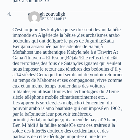
paix à son âme !!!!
amazigh zouvaligh
10 OCTOBRE 2014/0H42
C'est toujours les kabyles qui se dressent devant la bête
immonde en Algérie;de la bêtise ,des archaïsmes arabo
bédouins qui ont défiguré le pays de Jugurtha;Katia
Bengana assassinée par les adeptes de Satan,à
Meftah;est une authentique Kabyle,née à à Tawrirt At
Gana (Ifnayen – El Kseur ,Béjaia!Elle refusa le dictât
des terroristes,des fous de Satan,des ignares qui veulent
nous imposer le retour aux ténèbres des bédouins d' il y
a 14 siècles!Ceux qui font semblant de vouloir retourner
au temps de Mahomet et ses compagnons ,vivre comme
eux et au même temps ,rouler dans des voitures
rutilantes,en utilisant toutes les technologies du 21eme
siècle,téléphone mobile,climatiseur;internet etc…
Les apprentis sorciers,les malgacho tlémcenien, du
pouvoir arabo islamo baathiste qui ont imposé en 1962 ,
par la baïonnette leur pouvoir ténébreux,
primitif,féodal,archaïque,qui a mené le pays d'Abane,
Ben M hidi à la faillite totale!Ce sont ces traîtres à la
solde des intérêts douteux des occidentaux et des
partisans de cette idéologie importée d'une terre