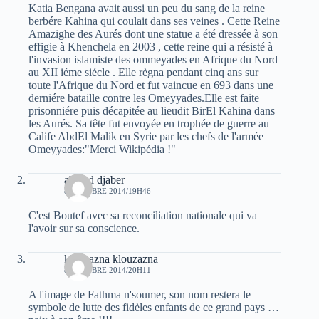
Katia Bengana avait aussi un peu du sang de la reine
berbére Kahina qui coulait dans ses veines . Cette Reine
Amazighe des Aurés dont une statue a été dressée à son
effigie à Khenchela en 2003 , cette reine qui a résisté à
l'invasion islamiste des ommeyades en Afrique du Nord
au XII iéme siécle . Elle règna pendant cinq ans sur
toute l'Afrique du Nord et fut vaincue en 693 dans une
derniére bataille contre les Omeyyades.Elle est faite
prisonniére puis décapitée au lieudit BirEl Kahina dans
les Aurés. Sa tête fut envoyée en trophée de guerre au
Calife AbdEl Malik en Syrie par les chefs de l'armée
Omeyyades:"Merci Wikipédia !"
ahmed djaber
8 OCTOBRE 2014/19H46
C'est Boutef avec sa reconciliation nationale qui va
l'avoir sur sa conscience.
klouzazna klouzazna
8 OCTOBRE 2014/20H11
A l'image de Fathma n'soumer, son nom restera le
symbole de lutte des fidèles enfants de ce grand pays …