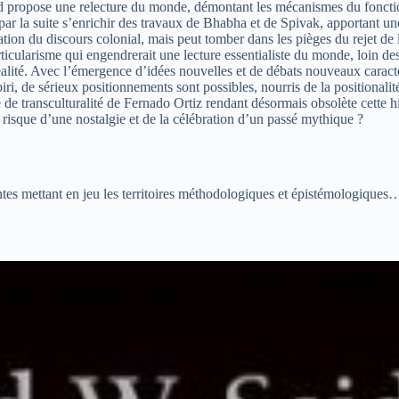
aid propose une relecture du monde, démontant les mécanismes du fonctio
va par la suite s’enrichir des travaux de Bhabha et de Spivak, apportant un
ation du discours colonial, mais peut tomber dans les pièges du rejet de
particularisme qui engendrerait une lecture essentialiste du monde, loin de
la réalité. Avec l’émergence d’idées nouvelles et de débats nouveaux carac
, de sérieux positionnements sont possibles, nourris de la positionalité
de transculturalité de Fernado Ortiz rendant désormais obsolète cette his
 risque d’une nostalgie et de la célébration d’un passé mythique ?
ntes mettant en jeu les territoires méthodologiques et épistémologiques