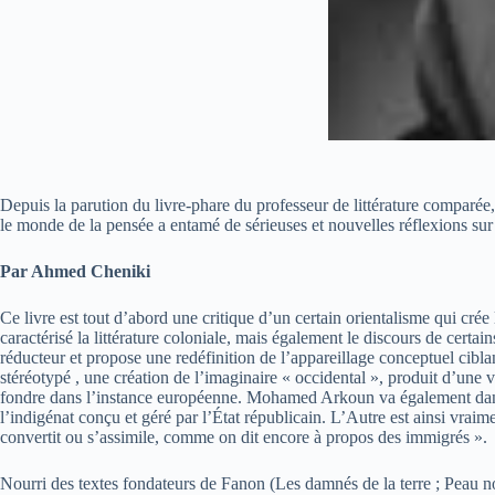
Depuis la parution du livre-phare du professeur de littérature comparé
le monde de la pensée a entamé de sérieuses et nouvelles réflexions sur la
Par Ahmed Cheniki
Ce livre est tout d’abord une critique d’un certain orientalisme qui crée 
caractérisé la littérature coloniale, mais également le discours de cer
réducteur et propose une redéfinition de l’appareillage conceptuel ciblan
stéréotypé , une création de l’imaginaire « occidental », produit d’une v
fondre dans l’instance européenne. Mohamed Arkoun va également dans c
l’indigénat conçu et géré par l’État républicain. L’Autre est ainsi vrai
convertit ou s’assimile, comme on dit encore à propos des immigrés ».
Nourri des textes fondateurs de Fanon (Les damnés de la terre ; Peau no