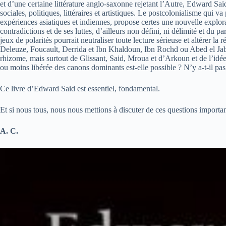
et d’une certaine littérature anglo-saxonne rejetant l’Autre, Edward S
sociales, politiques, littéraires et artistiques. Le postcolonialisme qui 
expériences asiatiques et indiennes, propose certes une nouvelle explor
contradictions et de ses luttes, d’ailleurs non défini, ni délimité et du 
jeux de polarités pourrait neutraliser toute lecture sérieuse et altérer 
Deleuze, Foucault, Derrida et Ibn Khaldoun, Ibn Rochd ou Abed el Jabiri
rhizome, mais surtout de Glissant, Said, Mroua et d’Arkoun et de l’idée 
ou moins libérée des canons dominants est-elle possible ? N’y a-t-il pas
Ce livre d’Edward Said est essentiel, fondamental.
Et si nous tous, nous nous mettions à discuter de ces questions importa
A. C.