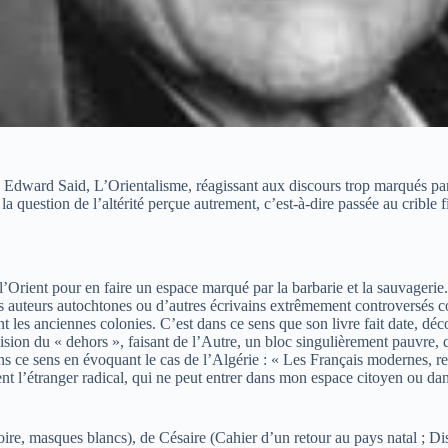
e, Edward Said, L’Orientalisme, réagissant aux discours trop marqués p
 question de l’altérité perçue autrement, c’est-à-dire passée au crible fin
l’Orient pour en faire un espace marqué par la barbarie et la sauvagerie. 
tains auteurs autochtones ou d’autres écrivains extrêmement controversé
t les anciennes colonies. C’est dans ce sens que son livre fait date, déc
ision du « dehors », faisant de l’Autre, un bloc singulièrement pauvre, q
e sens en évoquant le cas de l’Algérie : « Les Français modernes, repr
ment l’étranger radical, qui ne peut entrer dans mon espace citoyen ou d
ire, masques blancs), de Césaire (Cahier d’un retour au pays natal ; Di