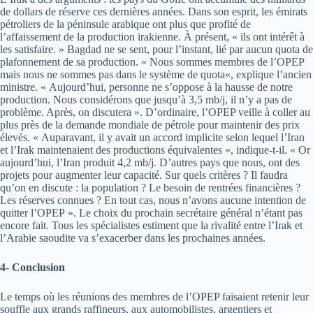
de dollars de réserve ces dernières années. Dans son esprit, les émirats
pétroliers de la péninsule arabique ont plus que profité de
l’affaissement de la production irakienne. À présent, « ils ont intérêt à
les satisfaire. » Bagdad ne se sent, pour l’instant, lié par aucun quota de
plafonnement de sa production. « Nous sommes membres de l’OPEP
mais nous ne sommes pas dans le système de quota«, explique l’ancien
ministre. « Aujourd’hui, personne ne s’oppose à la hausse de notre
production. Nous considérons que jusqu’à 3,5 mb/j, il n’y a pas de
problème. Après, on discutera ». D’ordinaire, l’OPEP veille à coller au
plus près de la demande mondiale de pétrole pour maintenir des prix
élevés. « Auparavant, il y avait un accord implicite selon lequel l’Iran
et l’Irak maintenaient des productions équivalentes », indique-t-il. « Or
aujourd’hui, l’Iran produit 4,2 mb/j. D’autres pays que nous, ont des
projets pour augmenter leur capacité. Sur quels critères ? Il faudra
qu’on en discute : la population ? Le besoin de rentrées financières ?
Les réserves connues ? En tout cas, nous n’avons aucune intention de
quitter l’OPEP ». Le choix du prochain secrétaire général n’étant pas
encore fait. Tous les spécialistes estiment que la rivalité entre l’Irak et
l’Arabie saoudite va s’exacerber dans les prochaines années.
4- Conclusion
Le temps où les réunions des membres de l’OPEP faisaient retenir leur
souffle aux grands raffineurs, aux automobilistes, argentiers et