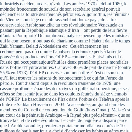
industriels occidentaux est révolu. Les années 1970 et début 1980, le
moindre froncement de sourcils de son secrétaire général pouvait
déclencher la foudre des marchés pétroliers. Aujourd’hui, les réunions
de Vienne – où siège ce club rassemblant douze pays, de la très
conservatrice Arabie saoudite au très révolutionnaire Venezuela en
passant par la République islamique d’Iran – ont perdu de leur fièvre
d’antan. Pourquoi ? De nombreux analystes pensent que les ministres
qui la composent n’ont pas de charisme comme l’étaient dans le temps
Zaki Yamani, Belaid Abdeslalem etc. Cet effacement n’est
certainement pas dû comme l’analysent certains experts à la seule
poussée des producteurs hors OPEP – comme les Etats-Unis et la
Russie qui occupent aujourd’hui les deux premières places mondiales
dans l’offre d’hydrocarbures. Car avec 40 % de part de marché (contre
55 % en 1973), l’OPEP conserve son mot à dire. C’est en son sein
qu’il faut trouver les raisons du renoncement à ce qui fut l’arme du
pétrole. Tout d’abord depuis la révolution iranienne de 1979, une
cassure profonde sépare les deux rives du golfe arabo-persique, et ses
effets se font sentir jusque dans les couloirs feutrés du siège viennois
de l’OPEP. Le basculement de l’Irak dans l’orbite de Téhéran après la
chute de Saddam Hussein en 2003 l’a accentuée, au grand dam des
membres du Conseil de coopération du Golfe (hors Oman). Mais c’est
au cœur de la péninsule Arabique – à Riyad plus précisément – que se
trouve la clef de cette évolution. Le cartel de naguère a disparu parce
que l’Arabie saoudite, premier exportateur mondial avec près de 10
millions de barils par jour, a choisi d’endosser les habits austères mais