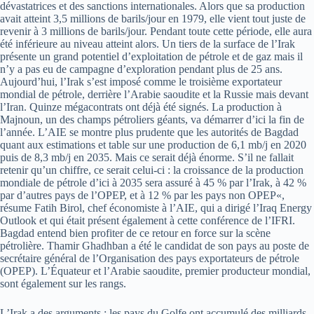
dévastatrices et des sanctions internationales. Alors que sa production
avait atteint 3,5 millions de barils/jour en 1979, elle vient tout juste de
revenir à 3 millions de barils/jour. Pendant toute cette période, elle aura
été inférieure au niveau atteint alors. Un tiers de la surface de l’Irak
présente un grand potentiel d’exploitation de pétrole et de gaz mais il
n’y a pas eu de campagne d’exploration pendant plus de 25 ans.
Aujourd’hui, l’Irak s’est imposé comme le troisième exportateur
mondial de pétrole, derrière l’Arabie saoudite et la Russie mais devant
l’Iran. Quinze mégacontrats ont déjà été signés. La production à
Majnoun, un des champs pétroliers géants, va démarrer d’ici la fin de
l’année. L’AIE se montre plus prudente que les autorités de Bagdad
quant aux estimations et table sur une production de 6,1 mb/j en 2020
puis de 8,3 mb/j en 2035. Mais ce serait déjà énorme. S’il ne fallait
retenir qu’un chiffre, ce serait celui-ci : la croissance de la production
mondiale de pétrole d’ici à 2035 sera assuré à 45 % par l’Irak, à 42 %
par d’autres pays de l’OPEP, et à 12 % par les pays non OPEP«,
résume Fatih Birol, chef économiste à l’AIE, qui a dirigé l’Iraq Energy
Outlook et qui était présent également à cette conférence de l’IFRI.
Bagdad entend bien profiter de ce retour en force sur la scène
pétrolière. Thamir Ghadhban a été le candidat de son pays au poste de
secrétaire général de l’Organisation des pays exportateurs de pétrole
(OPEP). L’Équateur et l’Arabie saoudite, premier producteur mondial,
sont également sur les rangs.
L’Irak a des arguments : les pays du Golfe ont accumulé des milliards