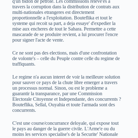
q'un bidon de petrole. Les commissions releve'es a
travers la corruption dans la distribution de contrats aux
multi-nationales etrangeres est directement
proportionnelle a l'exploitation. Bouteflika et tout le
systeme qui recoit sa part, a deja essaye' d'expedier la
mise aux encheres de tout le Sahara. Permettre a cette
mascarade de se produire revient, a lui procurer l'encre
pour signer l'acte de vente.
Ce ne sont pas des elections, mais d'une confrontation
de volonte's – celle du Peuple contre celle du regime de
traffiquants.
Le regime n'a aucun interet de voir la meilleure solution
pour sauver ce pays de la chute libre emerger a travers
un processus normal. Sinon, ou est le probleme a
guarantir la transparance, par une Commission
Electorale Citoyenne et Independante, des concurrents ?
Bouteflika, Sellal, Ouyahia et toute l'armada sont des
concurrents.
C'est une course/concurrance deloyale, qui expose tout
le pays au danger de la guerre civile. L'Arme'e ou du
moins les services specialise's de la Securite' Nationale