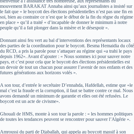
bienvenue à l’assistance très nombreuse, aux représentants du
mouvement BARAKAT Annaba ainsi qu’aux journalistes a insisté sur
le fait que « le boycott des élections présidentielles n’est pas une fin en
soi, bien au contraire ce n’est que le début de la fin du règne du régime
en place » qu’il a traité « d’incapable de donner le minimum à notre
peuple qu’il a fait plonger dans la misère et le désespoir ».
Donnant ainsi feu vert au bal d’interventions des représentants locaux
des parties de la coordination pour le boycott. Besma Hemaidia du côté
du RCD, a pris la parole pour s’attaquer au régime qui «a trahi le pays
depuis 1962». Avant d’ajouter : « Nous sommes ici pour sauver notre
pays, et c’est pour cela que le boycott des élections présidentielles est
un devoir de tout un chacun pour assurer l’avenir de nos enfants et des
futures générations aux horizons volés ».
A son tour, d’entrée le secrétaire D’ennahda, Hafdellah, estime que «le
mal c’est la fraude et la corruption, il faut se battre contre ce mal. Nous
avons demandé un minimum de garantie et elles ont été refusées. Le
boycott est un acte de civisme».
Ghouali de HMS, monte à son tour la parole : « les hommes politiques
de toutes les tendances peuvent se rencontrer pour sauver l’Algérie ».
Amroussi du parti de Djaballah, qui appela au boycott massif à son