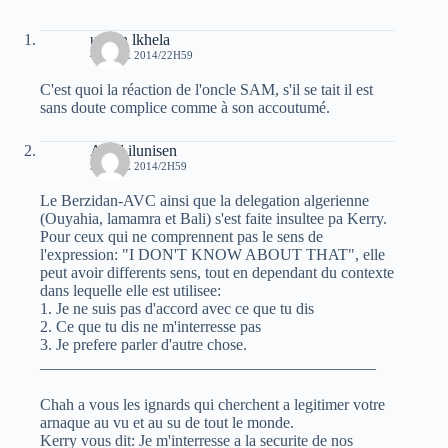
uchen lkhela
4 AVRIL 2014/22H59
C'est quoi la réaction de l'oncle SAM, s'il se tait il est
sans doute complice comme à son accoutumé.
Aksil ilunisen
5 AVRIL 2014/2H59
Le Berzidan-AVC ainsi que la delegation algerienne
(Ouyahia, lamamra et Bali) s'est faite insultee pa Kerry.
Pour ceux qui ne comprennent pas le sens de
l'expression: "I DON'T KNOW ABOUT THAT", elle
peut avoir differents sens, tout en dependant du contexte
dans lequelle elle est utilisee:
1. Je ne suis pas d'accord avec ce que tu dis
2. Ce que tu dis ne m'interresse pas
3. Je prefere parler d'autre chose.
__________________________________________
Chah a vous les ignards qui cherchent a legitimer votre
arnaque au vu et au su de tout le monde.
Kerry vous dit: Je m'interresse a la securite de nos