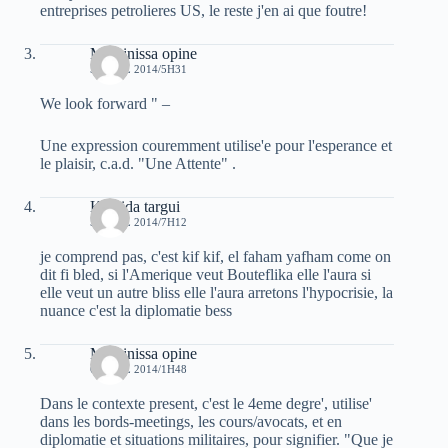
entreprises petrolieres US, le reste j'en ai que foutre!
Massinissa opine
5 AVRIL 2014/5H31
We look forward " –
Une expression couremment utilise'e pour l'esperance et
le plaisir, c.a.d. "Une Attente" .
Khalida targui
5 AVRIL 2014/7H12
je comprend pas, c'est kif kif, el faham yafham come on
dit fi bled, si l'Amerique veut Bouteflika elle l'aura si
elle veut un autre bliss elle l'aura arretons l'hypocrisie, la
nuance c'est la diplomatie bess
Massinissa opine
6 AVRIL 2014/1H48
Dans le contexte present, c'est le 4eme degre', utilise'
dans les bords-meetings, les cours/avocats, et en
diplomatie et situations militaires, pour signifier. "Que je