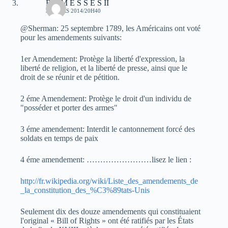
R A M E S S E S II
30 MARS 2014/20H40
@Sherman: 25 septembre 1789, les Américains ont voté
pour les amendements suivants:
1er Amendement: Protège la liberté d'expression, la
liberté de religion, et la liberté de presse, ainsi que le
droit de se réunir et de pétition.
2 éme Amendement: Protège le droit d'un individu de
"posséder et porter des armes"
3 éme amendement: Interdit le cantonnement forcé des
soldats en temps de paix
4 éme amendement: ……………………lisez le lien :
http://fr.wikipedia.org/wiki/Liste_des_amendements_de
_la_constitution_des_%C3%89tats-Unis
Seulement dix des douze amendements qui constituaient
l'original « Bill of Rights » ont été ratifiés par les États