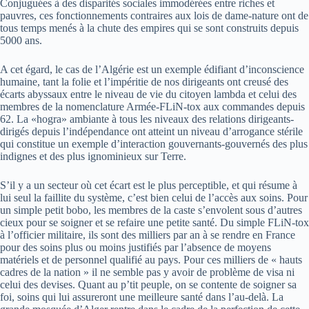
Conjuguées à des disparités sociales immodérées entre riches et
pauvres, ces fonctionnements contraires aux lois de dame-nature ont de
tous temps menés à la chute des empires qui se sont construits depuis
5000 ans.
A cet égard, le cas de l’Algérie est un exemple édifiant d’inconscience
humaine, tant la folie et l’impéritie de nos dirigeants ont creusé des
écarts abyssaux entre le niveau de vie du citoyen lambda et celui des
membres de la nomenclature Armée-FLiN-tox aux commandes depuis
62. La «hogra» ambiante à tous les niveaux des relations dirigeants-
dirigés depuis l’indépendance ont atteint un niveau d’arrogance stérile
qui constitue un exemple d’interaction gouvernants-gouvernés des plus
indignes et des plus ignominieux sur Terre.
S’il y a un secteur où cet écart est le plus perceptible, et qui résume à
lui seul la faillite du système, c’est bien celui de l’accès aux soins. Pour
un simple petit bobo, les membres de la caste s’envolent sous d’autres
cieux pour se soigner et se refaire une petite santé. Du simple FLiN-tox
à l’officier militaire, ils sont des milliers par an à se rendre en France
pour des soins plus ou moins justifiés par l’absence de moyens
matériels et de personnel qualifié au pays. Pour ces milliers de « hauts
cadres de la nation » il ne semble pas y avoir de problème de visa ni
celui des devises. Quant au p’tit peuple, on se contente de soigner sa
foi, soins qui lui assureront une meilleure santé dans l’au-delà. La