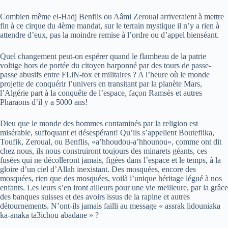
Combien même el-Hadj Benflis ou Aâmi Zeroual arriveraient à mettre
fin à ce cirque du 4ème mandat, sur le terrain mystique il n’y a rien à
attendre d’eux, pas la moindre remise à l’ordre ou d’appel bienséant.
Quel changement peut-on espérer quand le flambeau de la patrie
voltige hors de portée du citoyen harponné par des tours de passe-
passe abusifs entre FLiN-tox et militaires ? A l’heure où le monde
projette de conquérir l’univers en transitant par la planète Mars,
l’Algérie part à la conquête de l’espace, façon Ramsès et autres
Pharaons d’il y a 5000 ans!
Dieu que le monde des hommes contaminés par la religion est
misérable, suffoquant et désespérant! Qu’ils s’appellent Bouteflika,
Toufik, Zeroual, ou Benflis, «a’hhoudou-a’hhounou», comme ont dit
chez nous, ils nous construiront toujours des minarets géants, ces
fusées qui ne décolleront jamais, figées dans l’espace et le temps, à la
gloire d’un ciel d’Allah inexistant. Des mosquées, encore des
mosquées, rien que des mosquées, voilà l’unique héritage légué à nos
enfants. Les leurs s’en iront ailleurs pour une vie meilleure, par la grâce
des banques suisses et des avoirs issus de la rapine et autres
détournements. N’ont-ils jamais failli au message « assrak lidouniaka
ka-anaka ta3ichou abadane » ?