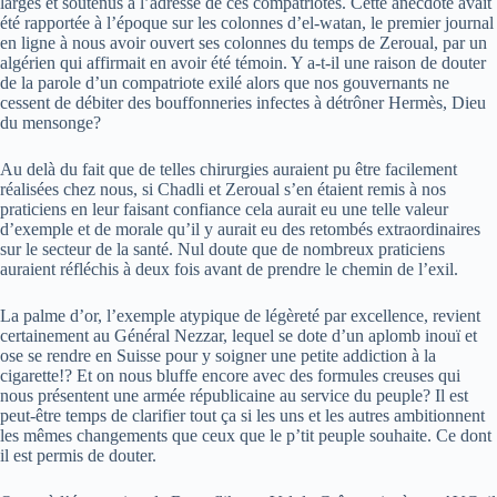
larges et soutenus à l’adresse de ces compatriotes. Cette anecdote avait
été rapportée à l’époque sur les colonnes d’el-watan, le premier journal
en ligne à nous avoir ouvert ses colonnes du temps de Zeroual, par un
algérien qui affirmait en avoir été témoin. Y a-t-il une raison de douter
de la parole d’un compatriote exilé alors que nos gouvernants ne
cessent de débiter des bouffonneries infectes à détrôner Hermès, Dieu
du mensonge?
Au delà du fait que de telles chirurgies auraient pu être facilement
réalisées chez nous, si Chadli et Zeroual s’en étaient remis à nos
praticiens en leur faisant confiance cela aurait eu une telle valeur
d’exemple et de morale qu’il y aurait eu des retombés extraordinaires
sur le secteur de la santé. Nul doute que de nombreux praticiens
auraient réfléchis à deux fois avant de prendre le chemin de l’exil.
La palme d’or, l’exemple atypique de légèreté par excellence, revient
certainement au Général Nezzar, lequel se dote d’un aplomb inouï et
ose se rendre en Suisse pour y soigner une petite addiction à la
cigarette!? Et on nous bluffe encore avec des formules creuses qui
nous présentent une armée républicaine au service du peuple? Il est
peut-être temps de clarifier tout ça si les uns et les autres ambitionnent
les mêmes changements que ceux que le p’tit peuple souhaite. Ce dont
il est permis de douter.