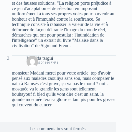
et des fausses solutions. "La religion porte préjudice à
ce jeu d'adaptation et de sélection en imposant
uniformément à tous ses propres voies pour parvenir au
bonheur et à l'immunité contre la souffrance. Sa
technique consiste à rabaisser la valeur de la vie et à
déformer de façon délirante l'image du monde réel,
démarches qui ont pour postulat : l'intimidation de
l'intelligence" un extrait du livre "Malaise dans la
civilisation" de Sigmund Freud.
Khalida targui
24 MARS 2014/18H51
monsieur Madani merci pour votre article, top d'avoir
pensé aux malades zaouliya sans sou, mais comparer le
nain à Ramsés c'est grave, ça va pas le moral ? oui la
mosquée va le grandir les gens sont tellement
bouhayouf fi bled qu'ils vont dire c'est un saint, la
grande mosquée fera sa gloire et tant pis pour les gosses
qui crevent du cancer
Les commentaires sont fermés.