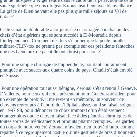
grande mosquée d’Alger rentre dans le cadre de la perfection de cette
santé spirituelle que nos dirigeants nous insufflent avec bienveillance.
La grâce de Dieu ne vaut-elle pas plus que mille séjours au Val de
Grâce?
Cette situation déplorable a toujours été encouragée par chacun des
chefs d’état algériens qui se sont succédé à El-Mouradia depuis
l’indépendance. Comment dès lors s’étonner que la petite famille
militaro-FLiN-tox ne prenne pas exemple sur ces présidents fantoches
que des Généraux de pacotille ont choisi pour nous?
-Pour une simple chirurgie de l’appendicite, pourtant couramment
pratiquée avec succès aux quatre coins du pays, Chadli s’était envolé
en Suisse.
-Pour une opération tout aussi bénigne, Zeroual s’était rendu à Genève.
D’ailleurs, pour ceux qui nous présentent notre Général-président pour
un exemple de probité, il me revient en mémoire, un souvenir de
citoyens regroupés à l’abord de l’hôpital suisse, où il se faisait soigner
en 1997-98, pour dénoncer ce choix immoral d’un établissement
étranger alors que le citoyen faisait face à des pénuries chroniques de
toutes sortes de médicaments et produits pharmaceutiques. Les gardes
du corps de notre vénéré Zeroual n’avaient rien trouvé d’autre comme
répartie à ce regroupement hostile qu’une gestuelle de bras d’honneurs