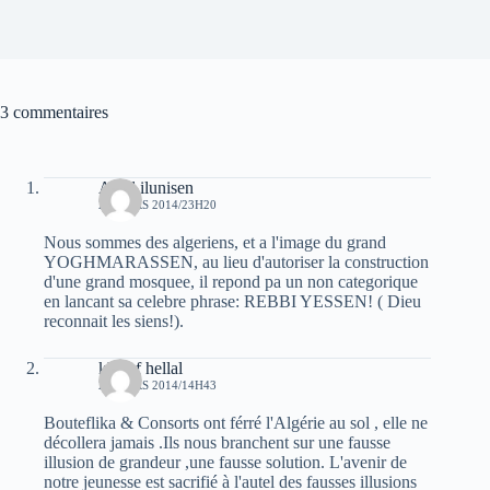
3 commentaires
Aksil ilunisen
22 MARS 2014/23H20
Nous sommes des algeriens, et a l'image du grand
YOGHMARASSEN, au lieu d'autoriser la construction
d'une grand mosquee, il repond pa un non categorique
en lancant sa celebre phrase: REBBI YESSEN! ( Dieu
reconnait les siens!).
khelaf hellal
24 MARS 2014/14H43
Bouteflika & Consorts ont férré l'Algérie au sol , elle ne
décollera jamais .Ils nous branchent sur une fausse
illusion de grandeur ,une fausse solution. L'avenir de
notre jeunesse est sacrifié à l'autel des fausses illusions