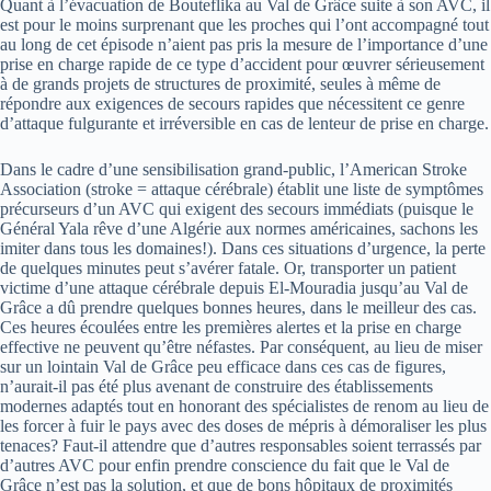
Quant à l’évacuation de Bouteflika au Val de Grâce suite à son AVC, il
est pour le moins surprenant que les proches qui l’ont accompagné tout
au long de cet épisode n’aient pas pris la mesure de l’importance d’une
prise en charge rapide de ce type d’accident pour œuvrer sérieusement
à de grands projets de structures de proximité, seules à même de
répondre aux exigences de secours rapides que nécessitent ce genre
d’attaque fulgurante et irréversible en cas de lenteur de prise en charge.
Dans le cadre d’une sensibilisation grand-public, l’American Stroke
Association (stroke = attaque cérébrale) établit une liste de symptômes
précurseurs d’un AVC qui exigent des secours immédiats (puisque le
Général Yala rêve d’une Algérie aux normes américaines, sachons les
imiter dans tous les domaines!). Dans ces situations d’urgence, la perte
de quelques minutes peut s’avérer fatale. Or, transporter un patient
victime d’une attaque cérébrale depuis El-Mouradia jusqu’au Val de
Grâce a dû prendre quelques bonnes heures, dans le meilleur des cas.
Ces heures écoulées entre les premières alertes et la prise en charge
effective ne peuvent qu’être néfastes. Par conséquent, au lieu de miser
sur un lointain Val de Grâce peu efficace dans ces cas de figures,
n’aurait-il pas été plus avenant de construire des établissements
modernes adaptés tout en honorant des spécialistes de renom au lieu de
les forcer à fuir le pays avec des doses de mépris à démoraliser les plus
tenaces? Faut-il attendre que d’autres responsables soient terrassés par
d’autres AVC pour enfin prendre conscience du fait que le Val de
Grâce n’est pas la solution, et que de bons hôpitaux de proximités