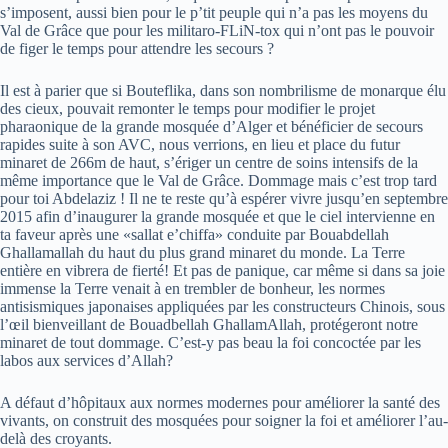
s’imposent, aussi bien pour le p’tit peuple qui n’a pas les moyens du
Val de Grâce que pour les militaro-FLiN-tox qui n’ont pas le pouvoir
de figer le temps pour attendre les secours ?
Il est à parier que si Bouteflika, dans son nombrilisme de monarque élu
des cieux, pouvait remonter le temps pour modifier le projet
pharaonique de la grande mosquée d’Alger et bénéficier de secours
rapides suite à son AVC, nous verrions, en lieu et place du futur
minaret de 266m de haut, s’ériger un centre de soins intensifs de la
même importance que le Val de Grâce. Dommage mais c’est trop tard
pour toi Abdelaziz ! Il ne te reste qu’à espérer vivre jusqu’en septembre
2015 afin d’inaugurer la grande mosquée et que le ciel intervienne en
ta faveur après une «sallat e’chiffa» conduite par Bouabdellah
Ghallamallah du haut du plus grand minaret du monde. La Terre
entière en vibrera de fierté! Et pas de panique, car même si dans sa joie
immense la Terre venait à en trembler de bonheur, les normes
antisismiques japonaises appliquées par les constructeurs Chinois, sous
l’œil bienveillant de Bouadbellah GhallamAllah, protégeront notre
minaret de tout dommage. C’est-y pas beau la foi concoctée par les
labos aux services d’Allah?
A défaut d’hôpitaux aux normes modernes pour améliorer la santé des
vivants, on construit des mosquées pour soigner la foi et améliorer l’au-
delà des croyants.