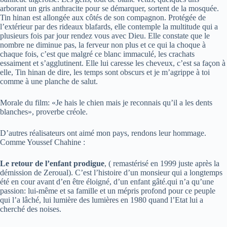
arborant un gris anthracite pour se démarquer, sortent de la mosquée.
Tin hinan est allongée aux côtés de son compagnon. Protégée de
l’extérieur par des rideaux blafards, elle contemple la multitude qui a
plusieurs fois par jour rendez vous avec Dieu. Elle constate que le
nombre ne diminue pas, la ferveur non plus et ce qui la choque à
chaque fois, c’est que malgré ce blanc immaculé, les crachats
essaiment et s’agglutinent. Elle lui caresse les cheveux, c’est sa façon à
elle, Tin hinan de dire, les temps sont obscurs et je m’agrippe à toi
comme à une planche de salut.
Morale du film: «Je hais le chien mais je reconnais qu’il a les dents
blanches», proverbe créole.
D’autres réalisateurs ont aimé mon pays, rendons leur hommage.
Comme Youssef Chahine :
Le retour de l’enfant prodigue
, ( remastérisé en 1999 juste après la
démission de Zeroual). C’est l’histoire d’un monsieur qui a longtemps
été en cour avant d’en être éloigné, d’un enfant gâté.qui n’a qu’une
passion: lui-même et sa famille et un mépris profond pour ce peuple
qui l’a lâché, lui lumière des lumières en 1980 quand l’Etat lui a
cherché des noises.