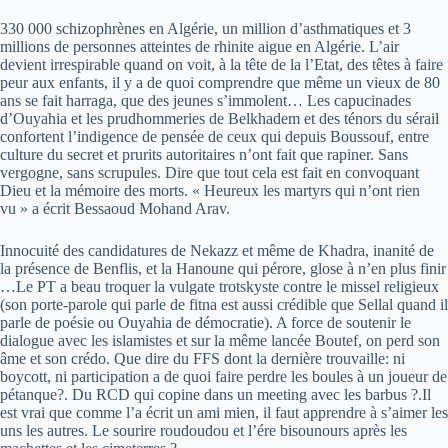
330 000 schizophrènes en Algérie, un million d’asthmatiques et 3
millions de personnes atteintes de rhinite aigue en Algérie. L’air
devient irrespirable quand on voit, à la tête de la l’Etat, des têtes à faire
peur aux enfants, il y a de quoi comprendre que même un vieux de 80
ans se fait harraga, que des jeunes s’immolent… Les capucinades
d’Ouyahia et les prudhommeries de Belkhadem et des ténors du sérail
confortent l’indigence de pensée de ceux qui depuis Boussouf, entre
culture du secret et prurits autoritaires n’ont fait que rapiner. Sans
vergogne, sans scrupules. Dire que tout cela est fait en convoquant
Dieu et la mémoire des morts. « Heureux les martyrs qui n’ont rien
vu » a écrit Bessaoud Mohand Arav.
Innocuité des candidatures de Nekazz et même de Khadra, inanité de
la présence de Benflis, et la Hanoune qui pérore, glose à n’en plus finir
…Le PT a beau troquer la vulgate trotskyste contre le missel religieux
(son porte-parole qui parle de fitna est aussi crédible que Sellal quand il
parle de poésie ou Ouyahia de démocratie). A force de soutenir le
dialogue avec les islamistes et sur la même lancée Boutef, on perd son
âme et son crédo. Que dire du FFS dont la dernière trouvaille: ni
boycott, ni participation a de quoi faire perdre les boules à un joueur de
pétanque?. Du RCD qui copine dans un meeting avec les barbus ?.Il
est vrai que comme l’a écrit un ami mien, il faut apprendre à s’aimer les
uns les autres. Le sourire roudoudou et l’ére bisounours après les