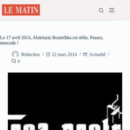
Passer
au
contenu
Le 17 avril 2014, Abdelaziz Bouteflika est réélu. Passez,
muscade !
Rédaction
22 mars 2014
Actualité
4