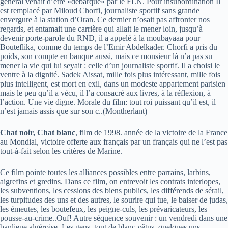
général venait d’être «débarqué» par le FLN. Pour insubordination Il
est remplacé par Miloud Chorfi, journaliste sportif sans grande
envergure à la station d’Oran. Ce dernier n’osait pas affronter nos
regards, et entamait une carrière qui allait le mener loin, jusqu’à
devenir porte-parole du RND, il a appelé à la moubayaaa pour
Bouteflika, comme du temps de l’Emir Abdelkader. Chorfi a pris du
poids, son compte en banque aussi, mais ce monsieur là n’a pas su
mener la vie qui lui seyait : celle d’un journaliste sportif. Il a choisi le
ventre à la dignité. Sadek Aissat, mille fois plus intéressant, mille fois
plus intelligent, est mort en exil, dans un modeste appartement parisien
mais le peu qu’il a vécu, il l’a consacré aux livres, à la réflexion, à
l’action. Une vie digne. Morale du film: tout roi puissant qu’il est, il
n’est jamais assis que sur son c..(Montherlant)
Chat noir, Chat blanc
, film de 1998. année de la victoire de la France
au Mondial, victoire offerte aux français par un français qui ne l’est pas
tout-à-fait selon les critères de Marine.
Ce film pointe toutes les alliances possibles entre parrains, larbins,
aigrefins et gredins. Dans ce film, on entrevoit les contrats interlopes,
les subventions, les cessions des biens publics, les différends de sérail,
les turpitudes des uns et des autres, le sourire qui tue, le baiser de judas,
les émeutes, les boutefeux, les peigne-culs, les prévaricateurs, les
pousse-au-crime..Ouf! Autre séquence souvenir : un vendredi dans une
banlieue algéroise. Les gens, tout de blanc vêtus, quelques uns