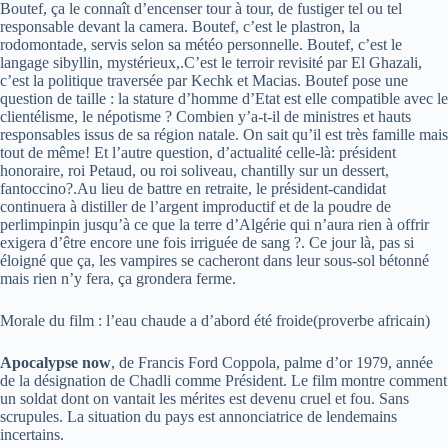
Boutef, ça le connaît d’encenser tour à tour, de fustiger tel ou tel
responsable devant la camera. Boutef, c’est le plastron, la
rodomontade, servis selon sa météo personnelle. Boutef, c’est le
langage sibyllin, mystérieux,.C’est le terroir revisité par El Ghazali,
c’est la politique traversée par Kechk et Macias. Boutef pose une
question de taille : la stature d’homme d’Etat est elle compatible avec le
clientélisme, le népotisme ? Combien y’a-t-il de ministres et hauts
responsables issus de sa région natale. On sait qu’il est très famille mais
tout de même! Et l’autre question, d’actualité celle-là: président
honoraire, roi Petaud, ou roi soliveau, chantilly sur un dessert,
fantoccino?.Au lieu de battre en retraite, le président-candidat
continuera à distiller de l’argent improductif et de la poudre de
perlimpinpin jusqu’à ce que la terre d’Algérie qui n’aura rien à offrir
exigera d’être encore une fois irriguée de sang ?. Ce jour là, pas si
éloigné que ça, les vampires se cacheront dans leur sous-sol bétonné
mais rien n’y fera, ça grondera ferme.
Morale du film : l’eau chaude a d’abord été froide(proverbe africain)
Apocalypse now
, de Francis Ford Coppola, palme d’or 1979, année
de la désignation de Chadli comme Président. Le film montre comment
un soldat dont on vantait les mérites est devenu cruel et fou. Sans
scrupules. La situation du pays est annonciatrice de lendemains
incertains.