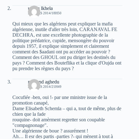
uchen lkhela
22 MARS 2014/18H50
Qui mieux que les algériens peut expliquer la mafia
algérienne, inutile d'aller très loin, CARANAVAL FE
DECHRA, est une excellente photographie de la
politique prédatrice, cupide, mensongère du pouvoir
depuis 1957, il explique simplement et clairement
comment des $aadani ont pu accéder au pouvoir ?
Comment des GHOUL ont pu diriger les destinés du
pays ? Comment des Bouteflika et la clique d'Oujda ont
pu prendre les règnes du pays ?
mohand aghedu
22 MARS 2014/21H49
Cocufiée -ben, oui !- par une ministre issue de la
promotion canapé,
Dame Elisabeth Schemla – qui a, tout de même, plus de
chien que la fade
rouquine- doit amèrment regretter son coupable
"compagnonage".
Une algérienne de boue ? assurément !
Ah… Il esr des partis -parties ?- qui mènent à tout à