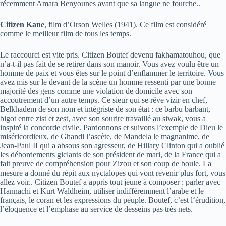
récemment Amara Benyounes avant que sa langue ne fourche..
Citizen Kane
, film d’Orson Welles (1941). Ce film est considéré
comme le meilleur film de tous les temps.
Le raccourci est vite pris. Citizen Boutef devenu fakhamatouhou, que
n’a-t-il pas fait de se retirer dans son manoir. Vous avez voulu être un
homme de paix et vous êtes sur le point d’enflammer le territoire. Vous
avez mis sur le devant de la scène un homme ressenti par une bonne
majorité des gens comme une violation de domicile avec son
accoutrement d’un autre temps. Ce sieur qui se rêve vizir en chef,
Belkhadem de son nom et intégriste de son état : ce barbu barbant,
bigot entre zist et zest, avec son sourire travaillé au siwak, vous a
inspiré la concorde civile. Pardonnons et suivons l’exemple de Dieu le
miséricordieux, de Ghandi l’ascète, de Mandela le magnanime, de
Jean-Paul II qui a absous son agresseur, de Hillary Clinton qui a oublié
les débordements giclants de son président de mari, de la France qui a
fait preuve de compréhension pour Zizou et son coup de boule. La
mesure a donné du répit aux nyctalopes qui vont revenir plus fort, vous
allez voir.. Citizen Boutef a appris tout jeune à composer : parler avec
Hannachi et Kurt Waldheim, utiliser indifféremment l’arabe et le
français, le coran et les expressions du peuple. Boutef, c’est l‘érudition,
l’éloquence et l’emphase au service de desseins pas très nets.