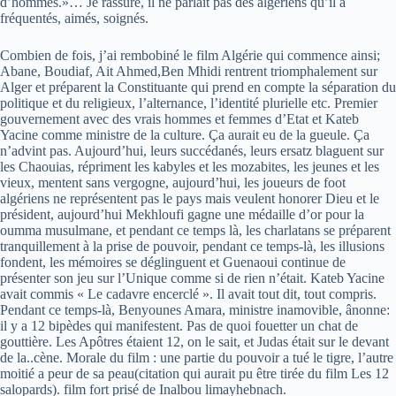
d’hommes.»… Je rassure, il ne parlait pas des algériens qu’il a
fréquentés, aimés, soignés.
Combien de fois, j’ai rembobiné le film Algérie qui commence ainsi;
Abane, Boudiaf, Ait Ahmed,Ben Mhidi rentrent triomphalement sur
Alger et préparent la Constituante qui prend en compte la séparation du
politique et du religieux, l’alternance, l’identité plurielle etc. Premier
gouvernement avec des vrais hommes et femmes d’Etat et Kateb
Yacine comme ministre de la culture. Ça aurait eu de la gueule. Ça
n’advint pas. Aujourd’hui, leurs succédanés, leurs ersatz blaguent sur
les Chaouias, répriment les kabyles et les mozabites, les jeunes et les
vieux, mentent sans vergogne, aujourd’hui, les joueurs de foot
algériens ne représentent pas le pays mais veulent honorer Dieu et le
président, aujourd’hui Mekhloufi gagne une médaille d’or pour la
oumma musulmane, et pendant ce temps là, les charlatans se préparent
tranquillement à la prise de pouvoir, pendant ce temps-là, les illusions
fondent, les mémoires se déglinguent et Guenaoui continue de
présenter son jeu sur l’Unique comme si de rien n’était. Kateb Yacine
avait commis « Le cadavre encerclé ». Il avait tout dit, tout compris.
Pendant ce temps-là, Benyounes Amara, ministre inamovible, ânonne:
il y a 12 bipèdes qui manifestent. Pas de quoi fouetter un chat de
gouttière. Les Apôtres étaient 12, on le sait, et Judas était sur le devant
de la..cène. Morale du film : une partie du pouvoir a tué le tigre, l’autre
moitié a peur de sa peau(citation qui aurait pu être tirée du film Les 12
salopards). film fort prisé de Inalbou limayhebnach.