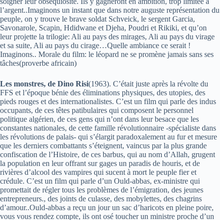
soigner leur obséquiosité. Ils y gagneront en ambition, trop limitée à
l’argent..Imaginons un instant que dans notre auguste représentation du
peuple, on y trouve le brave soldat Schveick, le sergent Garcia,
Savonarole, Scapin, Hdidwane et Djeha, Poudri et Rikiki, et qu’on
leur projette la trilogie: Ali au pays des mirages, Ali au pays du virage
et sa suite, Ali au pays du cirage…Quelle ambiance ce serait !
Imaginons.. Morale du film: le léopard ne se promène jamais sans ses
tâches(proverbe africain)
Les monstres, de Dino Risi
(1963). C’était juste après la révolte du
FFS et l’époque bénie des éliminations physiques, des utopies, des
pieds rouges et des internationalistes. C’est un film qui parle des indus
occupants, de ces têtes patibulaires qui composent le personnel
politique algérien, de ces gens qui n’ont dans leur besace que les
constantes nationales, de cette famille révolutionnaire -spécialiste dans
les révolutions de palais- qui s’élargit paradoxalement au fur et mesure
que les derniers combattants s’éteignent, vaincus par la plus grande
confiscation de l’Histoire, de ces barbus, qui au nom d’Allah, grugent
la population en leur offrant sur gages un paradis de houris, et de
rivières d’alcool des vampires qui sucent à mort le peuple fier et
crédule. C’est un film qui parle d’un Ould-abbas, ex-ministre qui
promettait de régler tous les problèmes de l’émigration, des jeunes
entrepreneurs., des joints de culasse, des mobylettes, des chagrins
d’amour..Ould-abbas a reçu un jour un sac d’haricots en pleine poire,
vous vous rendez compte, ils ont osé toucher un ministre proche d’un