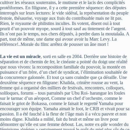
cultiver les réseaux souterrains, le mutisme et le lacis des complicités
protéiformes. En filigrane, il y a cette première séquence: des députes
interrogés sur leurs lectures: le vide sidéral, la représentation du peuple
festoie, thésaurise, voyage aux frais du contribuable mais ne lit pas.
Rien, le royaume de philistins incultes. Ils votent, disent oui à tout
prurit d’un pouvoir myope, sourd à tout sauf au tintement de l’argent.
Ils n’ont pas le temps, nos chers députés, à perdre dans la moutalaâa. A
part, tout de même, une dame qui avoue avoir lu Marc Levy. La
référence!..Morale du film: arrêtez de pousser un âne mort !
La vie est un miracle
, sorti en salle en 2004. Derrière une histoire de
séparation et de chemin de fer, le cinéaste a pointé du doigt une réalité
que nous vivons: la recomposition familiale du pouvoir, la montée en
puissance d’un frère, d’un chef de syndicat, l’élimination souhaitée de
la concurrence galonnée. Et tout ça sans craindre que ça déraille. Une
deuxième séquence en filigrane: Khalida, crinière rousse au vent, la
femme qui a organisé des milliers de festivals, rencontres, colloques,
soliloques, forums – tous parrainés par Ubu Roi- harangue les foules
sur le tarmac d’un aéroport, Comme un chef d’orchestre, comme le
faisait le griot de Bokassa, comme le faisait le regretté Yamaha pour
encourager son équipe. Yamaha aimait le foot, le CRB et vivait pour sa
passion. Il a été fauché à la fleur de l’âge mais il a vécu pauvre et non
moins digne. Khalida a milité, fait du bruit et même un livre pour
démontrer qu’elle est une femme debout. Las, notre ex-pile wonder du
féminisme algérien a certainement trouvé le goût du miel plus sûr de ce