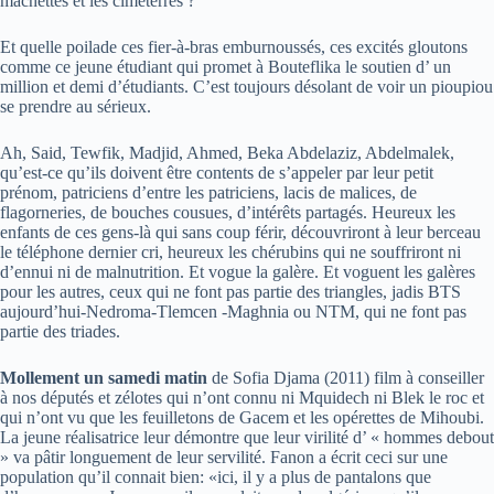
machettes et les cimeterres ?
Et quelle poilade ces fier-à-bras emburnoussés, ces excités gloutons
comme ce jeune étudiant qui promet à Bouteflika le soutien d’ un
million et demi d’étudiants. C’est toujours désolant de voir un pioupiou
se prendre au sérieux.
Ah, Said, Tewfik, Madjid, Ahmed, Beka Abdelaziz, Abdelmalek,
qu’est-ce qu’ils doivent être contents de s’appeler par leur petit
prénom, patriciens d’entre les patriciens, lacis de malices, de
flagorneries, de bouches cousues, d’intérêts partagés. Heureux les
enfants de ces gens-là qui sans coup férir, découvriront à leur berceau
le téléphone dernier cri, heureux les chérubins qui ne souffriront ni
d’ennui ni de malnutrition. Et vogue la galère. Et voguent les galères
pour les autres, ceux qui ne font pas partie des triangles, jadis BTS
aujourd’hui-Nedroma-Tlemcen -Maghnia ou NTM, qui ne font pas
partie des triades.
Mollement un samedi matin
de Sofia Djama (2011) film à conseiller
à nos députés et zélotes qui n’ont connu ni Mquidech ni Blek le roc et
qui n’ont vu que les feuilletons de Gacem et les opérettes de Mihoubi.
La jeune réalisatrice leur démontre que leur virilité d’ « hommes debout
» va pâtir longuement de leur servilité. Fanon a écrit ceci sur une
population qu’il connait bien: «ici, il y a plus de pantalons que