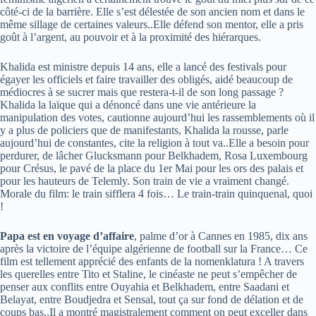
côté-ci de la barrière. Elle s’est délestée de son ancien nom et dans le
même sillage de certaines valeurs..Elle défend son mentor, elle a pris
goût à l’argent, au pouvoir et à la proximité des hiérarques.
Khalida est ministre depuis 14 ans, elle a lancé des festivals pour
égayer les officiels et faire travailler des obligés, aidé beaucoup de
médiocres à se sucrer mais que restera-t-il de son long passage ?
Khalida la laïque qui a dénoncé dans une vie antérieure la
manipulation des votes, cautionne aujourd’hui les rassemblements où il
y a plus de policiers que de manifestants, Khalida la rousse, parle
aujourd’hui de constantes, cite la religion à tout va..Elle a besoin pour
perdurer, de lâcher Glucksmann pour Belkhadem, Rosa Luxembourg
pour Crésus, le pavé de la place du 1er Mai pour les ors des palais et
pour les hauteurs de Telemly. Son train de vie a vraiment changé.
Morale du film: le train sifflera 4 fois… Le train-train quinquenal, quoi
!
Papa est en voyage d’affaire
, palme d’or à Cannes en 1985, dix ans
après la victoire de l’équipe algérienne de football sur la France… Ce
film est tellement apprécié des enfants de la nomenklatura ! A travers
les querelles entre Tito et Staline, le cinéaste ne peut s’empêcher de
penser aux conflits entre Ouyahia et Belkhadem, entre Saadani et
Belayat, entre Boudjedra et Sensal, tout ça sur fond de délation et de
coups bas..Il a montré magistralement comment on peut exceller dans