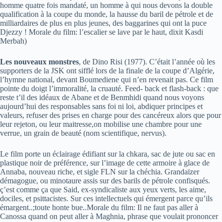
homme quatre fois mandaté, un homme à qui nous devons la double
qualification à la coupe du monde, la hausse du baril de pétrole et de
milliardaires de plus en plus jeunes, des baggarines qui ont la puce
Djezzy ! Morale du film: l’escalier se lave par le haut, dixit Kasdi
Merbah)
Les nouveaux monstres
, de Dino Risi (1977). C’était l’année où les
supporters de la JSK ont sifflé lors de la finale de la coupe d’Algérie,
l’hymne national, devant Boumediene qui n’en revenait pas. Ce film
pointe du doigt l’immoralité, la cruauté. Feed- back et flash-back : que
reste t’il des idéaux de Abane et de Benmhidi quand nous voyons
aujourd’hui des responsables sans foi ni loi, abdiquer principes et
valeurs, refuser des prises en charge pour des cancéreux alors que pour
leur rejeton, ou leur maitresse,on mobilise une chambre pour une
verrue, un grain de beauté (nom scientifique, nervus).
Le film porte un éclairage édifiant sur la chkara, sac de jute ou sac en
plastique noir de préférence, sur l’image de cette armoire à glace de
Annaba, nouveau riche, et sigle FLN sur la chéchia. Grandaïzer
démagogue, ou minotaure assis sur des barils de pétrole confisqués.
ç’est comme ça que Said, ex-syndicaliste aux yeux verts, les aime,
dociles, et psittacistes. Sur ces intellectuels qui émergent parce qu’ils
émargent..;toute honte bue..Morale du film: Il ne faut pas aller à
Canossa quand on peut aller à Maghnia, phrase que voulait prononcer