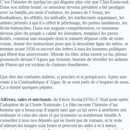
C’est l’histoire de quelqu’un qui dégaine plus vite que Clint Eastwood.
Dans son infinie bonté, ce monsieur devenu président a été prodigue
avec sa famille,ses amis d’enfance, les jeunes de l‘Ansej, les
footballeurs, les affidés, les inféodés, les intellectuels organiques, les
artistes périmés à qui il a offert le pèlerinage, les poètes laudateurs, les
lèche-babouches. Dans son auguste compréhension, ce monsieur
devenu père du peuple a calmé les émeutiers, remplacé les pneus
brulés, construit une mosquée dont le minaret dépasse celle de notre
voisin, donné des instructions pour que la deuxième ligne du métro, se
termine avant 1930 et envoyé des lettres à tous les hommes politiques
qui fêtent leur anniversaire. Morale du film: arfaa rassek ya ba, phrase
prononcée devant l’Agora par Aristote, histoire de réveiller les ardeurs
de Platon qui est victime de chaleurs émollientes.
Que dire des cinéastes italiens, si proches et si perspicaces. Apres une
visite à la Cinémathèque d’Alger, ils se sont jurés de s’inspirer de nous.
Ça a donné quelques pépites:
Affreux, sales et méchants
, de Ettore Scola(1976)..C’était juste après
l’adoption de la Charte Nationale. Le film raconte l’histoire d’un
homme qui a beaucoup d’argent sans que ça lui serve à améliorer son
ordinaire et celui des siens et qui tyrannise sa nombreuse famille.A
conseiller à tous nos députés qui ne lisent pas de romans, ni le reste
d’ailleurs.les images sont fortes et peuvent les aider à et à mieux