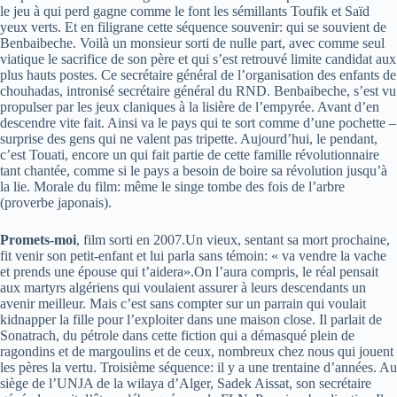
le jeu à qui perd gagne comme le font les sémillants Toufik et Saïd
yeux verts. Et en filigrane cette séquence souvenir: qui se souvient de
Benbaibeche. Voilà un monsieur sorti de nulle part, avec comme seul
viatique le sacrifice de son père et qui s’est retrouvé limite candidat aux
plus hauts postes. Ce secrétaire général de l’organisation des enfants de
chouhadas, intronisé secrétaire général du RND. Benbaibeche, s’est vu
propulser par les jeux claniques à la lisière de l’empyrée. Avant d’en
descendre vite fait. Ainsi va le pays qui te sort comme d’une pochette –
surprise des gens qui ne valent pas tripette. Aujourd’hui, le pendant,
c’est Touati, encore un qui fait partie de cette famille révolutionnaire
tant chantée, comme si le pays a besoin de boire sa révolution jusqu’à
la lie. Morale du film: même le singe tombe des fois de l’arbre
(proverbe japonais).
Promets-moi
, film sorti en 2007.Un vieux, sentant sa mort prochaine,
fit venir son petit-enfant et lui parla sans témoin: « va vendre la vache
et prends une épouse qui t’aidera».On l’aura compris, le réal pensait
aux martyrs algériens qui voulaient assurer à leurs descendants un
avenir meilleur. Mais c’est sans compter sur un parrain qui voulait
kidnapper la fille pour l’exploiter dans une maison close. Il parlait de
Sonatrach, du pétrole dans cette fiction qui a démasqué plein de
ragondins et de margoulins et de ceux, nombreux chez nous qui jouent
les pères la vertu. Troisième séquence: il y a une trentaine d’années. Au
siège de l’UNJA de la wilaya d’Alger, Sadek Aissat, son secrétaire