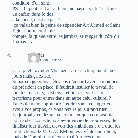
condition d'en sortir
PS : On peut tout aussi bien "ne pas en sortir" et faire
un enfant dans le dos
à la laicité, n'est-ce pas ?
-ça valait bien la peine de stipendier Ait Ahmed et Saint
Egidio pour, en fin de
compte, la queue entre les jambes, se ranger du côté du
Hamas…-
aga alias
15 AVRIL 2014/17H58
ça s'appel travailler Monsieur… c'est choquant de nos
jours mais ça existe.
Si par ce que vous n'êtes pas d’accord avec le maintien
du président en place, il faudrait insulter le travail de
tout les policiers, postiers,.. et puis on sort d’un
terrorisme pour entrer dans un autre celui culturel ?
Faites de même apprenez à écrire sans mélanger vos
avis à vos propos, ça vous fera le plus grand bien.
Le journalisme devrait acter en tant que combustible
pour aider nos lecteurs à avoir envie de progresser, de
finaliser leur travail, d'avoir des ambitions…c’à quoi les
productions de M. GACEM ont essayé de contribuer,
mais de là avoir des râleurs, mal formées et mal