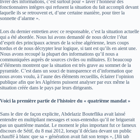
livrer des informations, c’est surtout pour « laver l’honneur des
fonctionnaires intègres qui refusent la situation du fait accompli devant
laquelle ils se retrouvent et, d’une certaine manière, pour tirer la
sonnette d’alarme ».
Lors du dernier entretien avec ce responsable, c’est la situation actuelle
qui a été abordée. Nous lui avons demandé de nous décrire l’état
d’esprit des principaux acteurs de la scène algérienne, leurs coups
tordus et de nous décrypter leur logique, si tant est qu’ils en aient une.
Nous avons recoupé la plupart des informations qu’il nous a
communiquées auprès de sources civiles ou militaires. Et beaucoup
d’éléments montrent que la situation est très grave au sommet de la
pyramide. C’est dans un souci de transparence et d’information que
nous avons voulu, à l’aune des éléments recueillis, éclairer l’opinion
publique afin que les Algériens puissent analyser par eux même la
situation créée dans le pays par leurs dirigeants.
Voici la première partie de l’histoire du « quatrième mandat »
Sans le dire de façon explicite, Abdelaziz Bouteflika avait laissé
entendre en multipliant messages et sous-entendus qu’il ne briguerait
pas un quatrième mandat. Le moment le plus important fut ce fameux
discours de Sétif, du 8 mai 2012, lorsqu’il déclara devant un public
chauffé à blanc que sa « génération avait fait son temps », [Jili tab