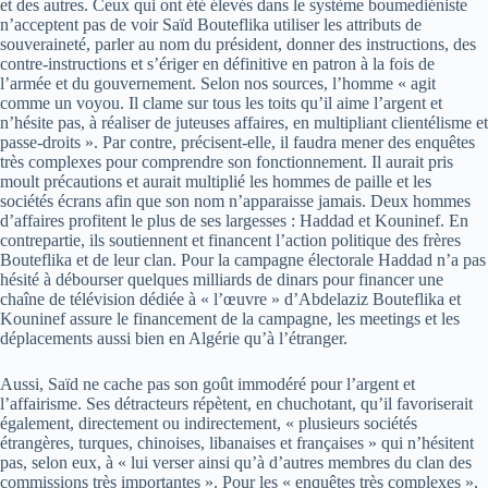
et des autres. Ceux qui ont été élevés dans le système boumediéniste
n’acceptent pas de voir Saïd Bouteflika utiliser les attributs de
souveraineté, parler au nom du président, donner des instructions, des
contre-instructions et s’ériger en définitive en patron à la fois de
l’armée et du gouvernement. Selon nos sources, l’homme « agit
comme un voyou. Il clame sur tous les toits qu’il aime l’argent et
n’hésite pas, à réaliser de juteuses affaires, en multipliant clientélisme et
passe-droits ». Par contre, précisent-elle, il faudra mener des enquêtes
très complexes pour comprendre son fonctionnement. Il aurait pris
moult précautions et aurait multiplié les hommes de paille et les
sociétés écrans afin que son nom n’apparaisse jamais. Deux hommes
d’affaires profitent le plus de ses largesses : Haddad et Kouninef. En
contrepartie, ils soutiennent et financent l’action politique des frères
Bouteflika et de leur clan. Pour la campagne électorale Haddad n’a pas
hésité à débourser quelques milliards de dinars pour financer une
chaîne de télévision dédiée à « l’œuvre » d’Abdelaziz Bouteflika et
Kouninef assure le financement de la campagne, les meetings et les
déplacements aussi bien en Algérie qu’à l’étranger.
Aussi, Saïd ne cache pas son goût immodéré pour l’argent et
l’affairisme. Ses détracteurs répètent, en chuchotant, qu’il favoriserait
également, directement ou indirectement, « plusieurs sociétés
étrangères, turques, chinoises, libanaises et françaises » qui n’hésitent
pas, selon eux, à « lui verser ainsi qu’à d’autres membres du clan des
commissions très importantes ». Pour les « enquêtes très complexes »,