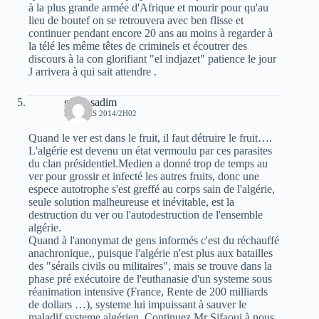
à la plus grande armée d'Afrique et mourir pour qu'au
lieu de boutef on se retrouvera avec ben flisse et
continuer pendant encore 20 ans au moins à regarder à
la télé les même têtes de criminels et écoutrer des
discours à la con glorifiant "el indjazet" patience le jour
J arrivera à qui sait attendre .
sarah sadim
22 MARS 2014/2H02
Quand le ver est dans le fruit, il faut détruire le fruit….
L'algérie est devenu un état vermoulu par ces parasites
du clan présidentiel.Medien a donné trop de temps au
ver pour grossir et infecté les autres fruits, donc une
espece autotrophe s'est greffé au corps sain de l'algérie,
seule solution malheureuse et inévitable, est la
destruction du ver ou l'autodestruction de l'ensemble
algérie.
Quand à l'anonymat de gens informés c'est du réchauffé
anachronique,, puisque l'algérie n'est plus aux batailles
des "sérails civils ou militaires", mais se trouve dans la
phase pré exécutoire de l'euthanasie d'un systeme sous
réanimation intensive (France, Rente de 200 milliards
de dollars …), systeme lui impuissant à sauver le
maladif systeme algérien. Continuez Mr Sifaoui à nous