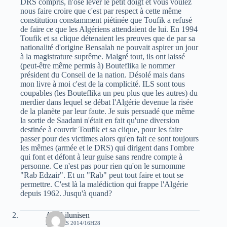
DRS compris, n'ose lever le petit doigt et vous voulez
nous faire croire que c'est par respect à cette même
constitution constamment piétinée que Toufik a refusé
de faire ce que les Algériens attendaient de lui. En 1994
Toufik et sa clique détenaient les preuves que de par sa
nationalité d'origine Bensalah ne pouvait aspirer un jour
à la magistrature suprême. Malgré tout, ils ont laissé
(peut-être même permis à) Bouteflika le nommer
président du Conseil de la nation. Désolé mais dans
mon livre à moi c'est de la complicité. ILS sont tous
coupables (les Bouteflika un peu plus que les autres) du
merdier dans lequel se débat l'Algérie devenue la risée
de la planète par leur faute. Je suis persuadé que même
la sortie de Saadani n'était en fait qu'une diversion
destinée à couvrir Toufik et sa clique, pour les faire
passer pour des victimes alors qu'en fait ce sont toujours
les mêmes (armée et le DRS) qui dirigent dans l'ombre
qui font et défont à leur guise sans rendre compte à
personne. Ce n'est pas pour rien qu'on le surnomme
"Rab Edzair". Et un "Rab" peut tout faire et tout se
permettre. C'est là la malédiction qui frappe l'Algérie
depuis 1962. Jusqu'à quand?
Aksil ilunisen
21 MARS 2014/16H28