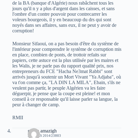
de la BA (banque d'Algérie) nous rabâchent tous les
jours qu'il n y a plus d'argent dans les caisses, et sans
l'ombre d'un contre pouvoir pour contrecarrer les
voleurs bourgeois, il y en beaucoup du drs qui sont
noyés dans ses affaires, sans eux, il ne peut y avoir de
corruption!
Monsieur Sifaoui, on a pas besoin d'être du système de
l'intérieur pour comprendre le système de corruption mis
en place, combien de ponts, de trottoir refaits sur
papiers, cette astuce est la plus utilisée par les maires et
les Walis, je ne parle pas du rapport qualité prix, nos
entrepreneurs du FCE "Hacha Ne3mat Rabbi" sont
arrivés jusqu'à soutenir un Mort Vivant "Ya Adjaba", où
va t'on comme ça, "LA DIN LA MILA", Ebain, s'ils ne
veulent pas partir, le peuple Algérien va les faire
déguerpir, je pense que la coupe est pleine! et mon
conseil à ce responsable qu'il laisse parler sa langue, la
peur à changer de camp.
RMII
ghiles amazigh
21 MARS 2014/23H03