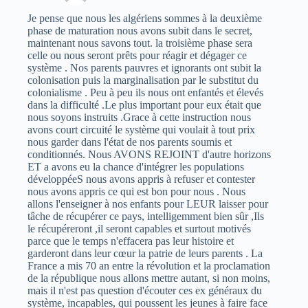
Je pense que nous les algériens sommes à la deuxième
phase de maturation nous avons subit dans le secret,
maintenant nous savons tout. la troisième phase sera
celle ou nous seront prêts pour réagir et dégager ce
système . Nos parents pauvres et ignorants ont subit la
colonisation puis la marginalisation par le substitut du
colonialisme . Peu à peu ils nous ont enfantés et élevés
dans la difficulté .Le plus important pour eux était que
nous soyons instruits .Grace à cette instruction nous
avons court circuité le système qui voulait à tout prix
nous garder dans l'état de nos parents soumis et
conditionnés. Nous AVONS REJOINT d'autre horizons
ET a avons eu la chance d'intégrer les populations
développéeS nous avons appris à refuser et contester
nous avons appris ce qui est bon pour nous . Nous
allons l'enseigner à nos enfants pour LEUR laisser pour
tâche de récupérer ce pays, intelligemment bien sûr ,Ils
le récupéreront ,il seront capables et surtout motivés
parce que le temps n'effacera pas leur histoire et
garderont dans leur cœur la patrie de leurs parents . La
France a mis 70 an entre la révolution et la proclamation
de la république nous allons mettre autant, si non moins,
mais il n'est pas question d'écouter ces ex généraux du
système, incapables, qui poussent les jeunes à faire face