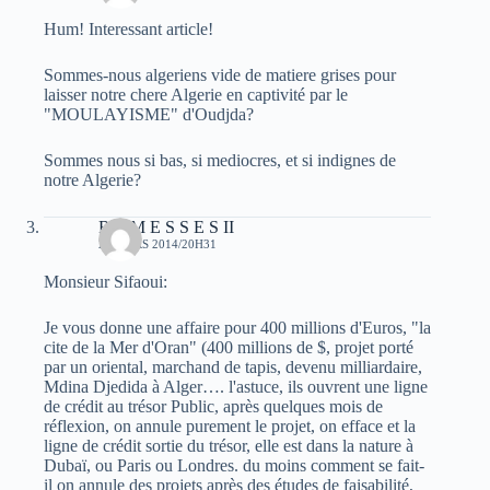
Hum! Interessant article!
Sommes-nous algeriens vide de matiere grises pour
laisser notre chere Algerie en captivité par le
"MOULAYISME" d'Oudjda?
Sommes nous si bas, si mediocres, et si indignes de
notre Algerie?
R A M E S S E S II
21 MARS 2014/20H31
Monsieur Sifaoui:
Je vous donne une affaire pour 400 millions d'Euros, "la
cite de la Mer d'Oran" (400 millions de $, projet porté
par un oriental, marchand de tapis, devenu milliardaire,
Mdina Djedida à Alger…. l'astuce, ils ouvrent une ligne
de crédit au trésor Public, après quelques mois de
réflexion, on annule purement le projet, on efface et la
ligne de crédit sortie du trésor, elle est dans la nature à
Dubaï, ou Paris ou Londres. du moins comment se fait-
il on annule des projets après des études de faisabilité,