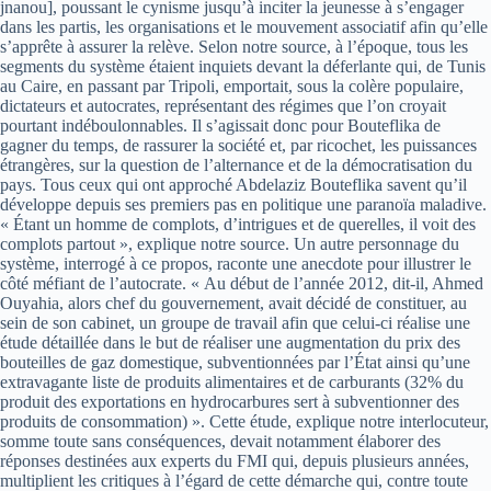
jnanou], poussant le cynisme jusqu’à inciter la jeunesse à s’engager
dans les partis, les organisations et le mouvement associatif afin qu’elle
s’apprête à assurer la relève. Selon notre source, à l’époque, tous les
segments du système étaient inquiets devant la déferlante qui, de Tunis
au Caire, en passant par Tripoli, emportait, sous la colère populaire,
dictateurs et autocrates, représentant des régimes que l’on croyait
pourtant indéboulonnables. Il s’agissait donc pour Bouteflika de
gagner du temps, de rassurer la société et, par ricochet, les puissances
étrangères, sur la question de l’alternance et de la démocratisation du
pays. Tous ceux qui ont approché Abdelaziz Bouteflika savent qu’il
développe depuis ses premiers pas en politique une paranoïa maladive.
« Étant un homme de complots, d’intrigues et de querelles, il voit des
complots partout », explique notre source. Un autre personnage du
système, interrogé à ce propos, raconte une anecdote pour illustrer le
côté méfiant de l’autocrate. « Au début de l’année 2012, dit-il, Ahmed
Ouyahia, alors chef du gouvernement, avait décidé de constituer, au
sein de son cabinet, un groupe de travail afin que celui-ci réalise une
étude détaillée dans le but de réaliser une augmentation du prix des
bouteilles de gaz domestique, subventionnées par l’État ainsi qu’une
extravagante liste de produits alimentaires et de carburants (32% du
produit des exportations en hydrocarbures sert à subventionner des
produits de consommation) ». Cette étude, explique notre interlocuteur,
somme toute sans conséquences, devait notamment élaborer des
réponses destinées aux experts du FMI qui, depuis plusieurs années,
multiplient les critiques à l’égard de cette démarche qui, contre toute