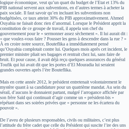
logique économique, veut qu’un quart du budget de l’Etat et 13% du
PIB national servent aux subventions, en d’autres termes à acheter la
paix sociale. Il faut savoir qu’en incluant les subventions non
budgétisées, ce taux atteint 30% du PIB approximativement. Ahmed
Ouyahia ne faisait donc rien d’anormal. Lorsque le Président apprit la
constitution de ce groupe de travail, il appela son chef du
gouvernement pour le « sermonner assez sèchement ». Il lui aurait dit :
« que voulez-vous faire ? Pousser les gens à descendre dans la rue ? »
À en croire notre source, Bouteflika a immédiatement pensé
qu’Ouyahia complotait contre lui. Quelques mois après cet incident, le
premier ministre pliait ses bagages et rentrait chez lui, sans faire de
bruit. Et pour cause, il avait déjà reçu quelques assurances du général
Toufik qui lui avait dit que les portes d’El Mouradia lui seraient
grandes ouvertes après l’ère Bouteflika.
Mais en cette année 2012, le président entretenait volontairement le
mystère quant à sa candidature pour un quatrième mandat. Au sein du
sérail, d’aucuns le donnaient partant, malgré l’arrogance affichée par
son frère Saïd qui continuait d’agir comme un « président-bis »
répétant dans ses soirées privées que « personne ne les écartera du
pouvoir ».
De l’aveu de plusieurs responsables, civils ou militaires, c’est plus
l’attitude du frère cadet que celle du Président qui suscite l’ire des uns