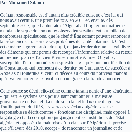
Par Mohamed Sifaoui
Ce haut responsable est d’autant plus crédible puisque c’est lui qui
nous avait certifié, une première fois, en 2011 et, ensuite, dès
septembre 2013, que l’autocrate d’Alger allait briguer un quatrième
mandat alors que de nombreux observateurs estimaient, au milieu de
nombreuses spéculations, que le chef d’État sortant pouvait renoncer à
la présidence en raison de ses problèmes de santé notamment. C’est
cette même « gorge profonde » qui, en janvier dernier, nous avait livré
des éléments qui ont permis de recouper l’information relative au retour
au premier plan de l’ancien Premier ministre Ahmed Ouyahia,
susceptible d’être nommé « vice-président », après une modification de
la Constitution, qui permettra à ce dernier, ou à un autre, de succéder à
Abdelaziz Bouteflika si celui-ci décède au cours du nouveau mandat
qu’il va remporter le 17 avril prochain grâce à la fraude annoncée.
Cette source se décrit elle-même comme faisant partie d’une génération
« qui sert le système sans pour autant cautionner la mauvaise
gouvernance de Bouteflika et de son clan et le laxisme du général
Toufik, patron du DRS, les services spéciaux algériens ». Ce
responsable se décrit comme « fonctionnaire discipliné, mais opposé à
la gabegie et à la corruption qui gangrènent les institutions de l’État
algérien et opposé à la mainmise d’un clan sur l’Algérie ». Il précise
que s’il avait, dès 2010, accept » de rencontrer un journaliste et de