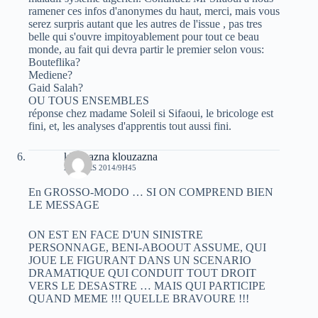
ramener ces infos d'anonymes du haut, merci, mais vous
serez surpris autant que les autres de l'issue , pas tres
belle qui s'ouvre impitoyablement pour tout ce beau
monde, au fait qui devra partir le premier selon vous:
Bouteflika?
Mediene?
Gaid Salah?
OU TOUS ENSEMBLES
réponse chez madame Soleil si Sifaoui, le bricologe est
fini, et, les analyses d'apprentis tout aussi fini.
klouzazna klouzazna
22 MARS 2014/9H45
En GROSSO-MODO … SI ON COMPREND BIEN
LE MESSAGE
ON EST EN FACE D'UN SINISTRE
PERSONNAGE, BENI-ABOOUT ASSUME, QUI
JOUE LE FIGURANT DANS UN SCENARIO
DRAMATIQUE QUI CONDUIT TOUT DROIT
VERS LE DESASTRE … MAIS QUI PARTICIPE
QUAND MEME !!! QUELLE BRAVOURE !!!