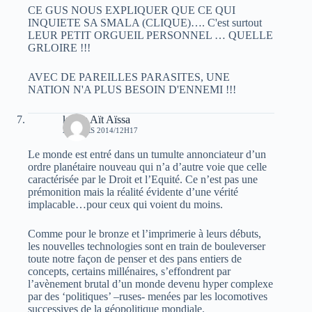
CE GUS NOUS EXPLIQUER QUE CE QUI
INQUIETE SA SMALA (CLIQUE)…. C'est surtout
LEUR PETIT ORGUEIL PERSONNEL … QUELLE
GRLOIRE !!!
AVEC DE PAREILLES PARASITES, UNE
NATION N'A PLUS BESOIN D'ENNEMI !!!
karim Aït Aïssa
22 MARS 2014/12H17
Le monde est entré dans un tumulte annonciateur d’un
ordre planétaire nouveau qui n’a d’autre voie que celle
caractérisée par le Droit et l’Equité. Ce n’est pas une
prémonition mais la réalité évidente d’une vérité
implacable…pour ceux qui voient du moins.
Comme pour le bronze et l’imprimerie à leurs débuts,
les nouvelles technologies sont en train de bouleverser
toute notre façon de penser et des pans entiers de
concepts, certains millénaires, s’effondrent par
l’avènement brutal d’un monde devenu hyper complexe
par des ‘politiques’ –ruses- menées par les locomotives
successives de la géopolitique mondiale.