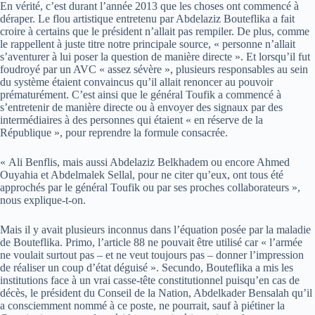
En vérité, c’est durant l’année 2013 que les choses ont commencé à
déraper. Le flou artistique entretenu par Abdelaziz Bouteflika a fait
croire à certains que le président n’allait pas rempiler. De plus, comme
le rappellent à juste titre notre principale source, « personne n’allait
s’aventurer à lui poser la question de manière directe ». Et lorsqu’il fut
foudroyé par un AVC « assez sévère », plusieurs responsables au sein
du système étaient convaincus qu’il allait renoncer au pouvoir
prématurément. C’est ainsi que le général Toufik a commencé à
s’entretenir de manière directe ou à envoyer des signaux par des
intermédiaires à des personnes qui étaient « en réserve de la
République », pour reprendre la formule consacrée.
« Ali Benflis, mais aussi Abdelaziz Belkhadem ou encore Ahmed
Ouyahia et Abdelmalek Sellal, pour ne citer qu’eux, ont tous été
approchés par le général Toufik ou par ses proches collaborateurs »,
nous explique-t-on.
Mais il y avait plusieurs inconnus dans l’équation posée par la maladie
de Bouteflika. Primo, l’article 88 ne pouvait être utilisé car « l’armée
ne voulait surtout pas – et ne veut toujours pas – donner l’impression
de réaliser un coup d’état déguisé ». Secundo, Bouteflika a mis les
institutions face à un vrai casse-tête constitutionnel puisqu’en cas de
décès, le président du Conseil de la Nation, Abdelkader Bensalah qu’il
a consciemment nommé à ce poste, ne pourrait, sauf à piétiner la