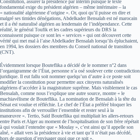
Constitution, assurer la présidence par intérim puisque le texte
fondamental exige du président algérien – même intérimaire – la
« nationalité algérienne d’origine ». Or, quoi qu’il puisse en dire et
malgré ses timides dénégations, Abdelkader Bensalah est né marocain
et il a été naturalisé algérien au lendemain de l’indépendance. Cette
réalité, le général Toufik et les cadres supérieurs du DRS la
connaissent puisque ce sont les « services » qui ont découvert cette
vérité qui met mal à l’aise Abdelkader Bensalah lorsqu’ils épluchaient,
en 1994, les dossiers des membres du Conseil national de transition
(CNT).
Évidemment lorsque Bouteflika a décidé de le nommer n°2 dans
l’organigramme de l’État, personne n’a osé soulever cette contradiction
juridique. Il eut fallu soit nommer quelqu’un d’autre à ce poste soit
modifier la constitution pour permettre aux citoyens naturalisés
algériens d’accéder à la magistrature suprême. Mais visiblement le cas
Bensalah, comme nous l’explique une autre source, montre « le
machiavélisme de Bouteflika. La nomination de Bensalah à la tête du
Sénat est voulue et réfléchie. Le chef de l’État a préféré bloquer les
institutions afin de verrouiller l’ensemble et rester seul à la
manœuvre ». Tertio, Saïd Bouteflika qui multipliait les allers-retours
entre Paris et Alger au moment de l’hospitalisation de son frère répétait
à qui voulait l’entendre que « Moulay », c’est ainsi qu’il appelle son
aîné, « allait vers la présidence à vie et tant qu’il n’était pas décédé,
hors de question d’envisager quoi que ce soit ».