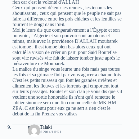
rien car c'est la volonté d'ALLAH .
Ceux qui pensent détenir les rennes , les tenants les
aboutissants , ceux qui pensent que le peuple ne sait pas
faire la différence entre les pois chiches et les lentilles se
fourrent le doigt dans l’œil.
Moi je leurs dis que comparativement a l’Égypte et son
pouvoir , l'Algerie et son pouvoir sont amateurs et
minus, mais avec la providence D'ALLAH moubarek
est tombé , il est tombé bien bas alors ceux qui ont
calculé la vision de créer un parti pour Said Boutef se
sont vite ravisés vite fait de laisser tomber juste après le
mésaventure de Moubarek.
La malice du singe vous leurre une fois mais pas toutes
les fois et sa grimace finit par vous agacer a chaque fois.
C'est les petits ruisseau qui font les grandes rivières et
alimentent les fleuves et les torrents qui emportent tout
sur leurs passages. Boutef et son clan je vous dis que s'il
veulent une sortie honorable ils n'ont qu'à remettre le
tablier sinon ce sera une fin comme celle de MK HM
ZEA .C est foutu pour eux ça ne sert a rien c'est le
début de la fin.Prenez vos valises
mous Talaki
23 MARS 2014/11H21