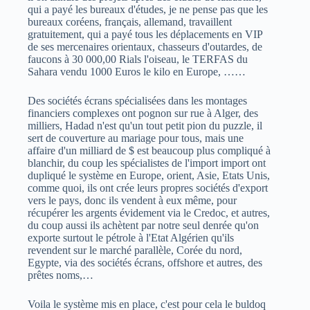
qui a payé les bureaux d'études, je ne pense pas que les
bureaux coréens, français, allemand, travaillent
gratuitement, qui a payé tous les déplacements en VIP
de ses mercenaires orientaux, chasseurs d'outardes, de
faucons à 30 000,00 Rials l'oiseau, le TERFAS du
Sahara vendu 1000 Euros le kilo en Europe, ……
Des sociétés écrans spécialisées dans les montages
financiers complexes ont pognon sur rue à Alger, des
milliers, Hadad n'est qu'un tout petit pion du puzzle, il
sert de couverture au mariage pour tous, mais une
affaire d'un milliard de $ est beaucoup plus compliqué à
blanchir, du coup les spécialistes de l'import import ont
dupliqué le système en Europe, orient, Asie, Etats Unis,
comme quoi, ils ont crée leurs propres sociétés d'export
vers le pays, donc ils vendent à eux même, pour
récupérer les argents évidement via le Credoc, et autres,
du coup aussi ils achètent par notre seul denrée qu'on
exporte surtout le pétrole à l'Etat Algérien qu'ils
revendent sur le marché parallèle, Corée du nord,
Egypte, via des sociétés écrans, offshore et autres, des
prêtes noms,…
Voila le système mis en place, c'est pour cela le buldoq