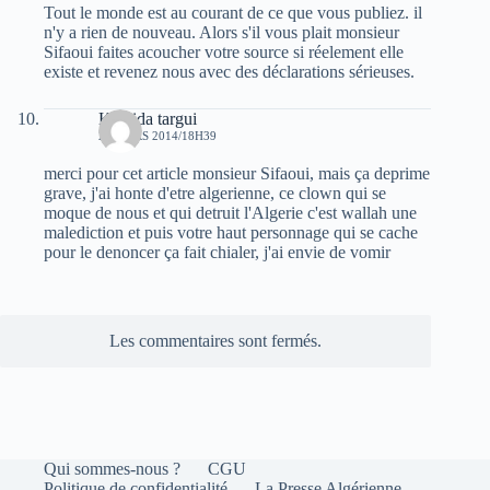
Tout le monde est au courant de ce que vous publiez. il
n'y a rien de nouveau. Alors s'il vous plait monsieur
Sifaoui faites acoucher votre source si réelement elle
existe et revenez nous avec des déclarations sérieuses.
Khalida targui
24 MARS 2014/18H39
merci pour cet article monsieur Sifaoui, mais ça deprime
grave, j'ai honte d'etre algerienne, ce clown qui se
moque de nous et qui detruit l'Algerie c'est wallah une
malediction et puis votre haut personnage qui se cache
pour le denoncer ça fait chialer, j'ai envie de vomir
Les commentaires sont fermés.
Qui sommes-nous ?
CGU
Politique de confidentialité
La Presse Algérienne