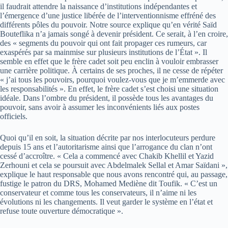
il faudrait attendre la naissance d’institutions indépendantes et
l’émergence d’une justice libérée de l’interventionnisme effréné des
différents pôles du pouvoir. Notre source explique qu’en vérité Saïd
Bouteflika n’a jamais songé à devenir président. Ce serait, à l’en croire,
des « segments du pouvoir qui ont fait propager ces rumeurs, car
exaspérés par sa mainmise sur plusieurs institutions de l’État ». Il
semble en effet que le frère cadet soit peu enclin à vouloir embrasser
une carrière politique. À certains de ses proches, il ne cesse de répéter
« j’ai tous les pouvoirs, pourquoi voulez-vous que je m’emmerde avec
les responsabilités ». En effet, le frère cadet s’est choisi une situation
idéale. Dans l’ombre du président, il possède tous les avantages du
pouvoir, sans avoir à assumer les inconvénients liés aux postes
officiels.
Quoi qu’il en soit, la situation décrite par nos interlocuteurs perdure
depuis 15 ans et l’autoritarisme ainsi que l’arrogance du clan n’ont
cessé d’accroître. « Cela a commencé avec Chakib Khellil et Yazid
Zerhouni et cela se poursuit avec Abdelmalek Sellal et Amar Saïdani »,
explique le haut responsable que nous avons rencontré qui, au passage,
fustige le patron du DRS, Mohamed Mediène dit Toufik. « C’est un
conservateur et comme tous les conservateurs, il n’aime ni les
évolutions ni les changements. Il veut garder le système en l’état et
refuse toute ouverture démocratique ».